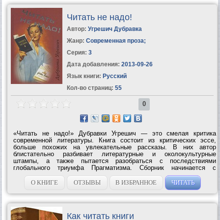
Читать не надо!
Автор:
Угрешич Дубравка
Жанр:
Современная проза
;
Серия:
3
Дата добавления:
2013-09-26
Язык книги:
Русский
Кол-во страниц:
55
0
«Читать не надо!» Дубравки Угрешич — это смелая критика
современной литературы. Книга состоит из критических эссе,
больше похожих на увлекательные рассказы. В них автор
блистательно разбивает литературные и околокультурные
штампы, а также пытается разобраться с последствиями
глобального триумфа Прагматизма. Сборник начинается с
остроумной критики книгоиздательского дела, от которой Угрешич
переходит к гораздо более серьезным...
О КНИГЕ
ОТЗЫВЫ
В ИЗБРАННОЕ
ЧИТАТЬ
Как читать книги