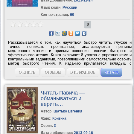
Дата добавления:
2013-11-24
Язык книги:
Русский
Кол-во страниц:
60
0
Рассказывается о том, как научиться быстро читать, глубже и
точнее понимать прочитанное; анализируются причины
медленного чтения и приемы освоения техники быстрого и
эффективного чтения. Книга включает 8 уроков с упражнениями и
контрольными заданиями, позволяющими самостоятельно освоить
метод быстрого чтения. К изданию прилагается вкладыш с
тренировочными таблицами.УЧИМСЯ ЧИТАТЬ БЫСТРО – Первая
ступень обучения в Школе Олега...
О КНИГЕ
ОТЗЫВЫ
В ИЗБРАННОЕ
ЧИТАТЬ
Читать Павича —
обманываться и
верить…
Автор:
Шатько Евгения
Жанр:
Критика
;
Серия:
3
Дата добавления:
2013-09-16