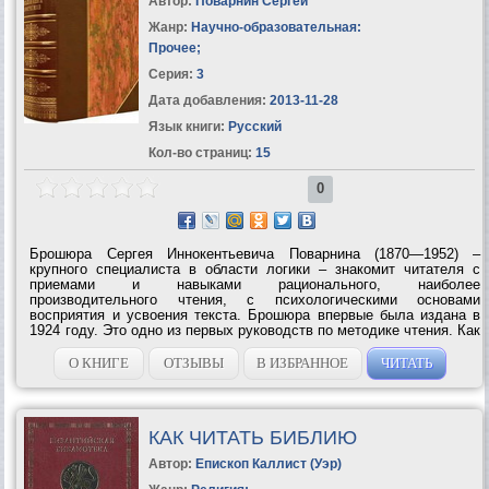
Автор:
Поварнин Сергей
Жанр:
Научно-образовательная:
Прочее
;
Серия:
3
Дата добавления:
2013-11-28
Язык книги:
Русский
Кол-во страниц:
15
0
Брошюра Сергея Иннокентьевича Поварнина (1870—1952) –
крупного специалиста в области логики – знакомит читателя с
приемами и навыками рационального, наиболее
производительного чтения, с психологическими основами
восприятия и усвоения текста. Брошюра впервые была издана в
1924 году. Это одно из первых руководств по методике чтения. Как
писал C. И. Пoварнин в предисловии к изданию 1924 года, – это
«краткое введение в искусство чтения»....
О КНИГЕ
ОТЗЫВЫ
В ИЗБРАННОЕ
ЧИТАТЬ
КАК ЧИТАТЬ БИБЛИЮ
Автор:
Епископ Каллист (Уэр)