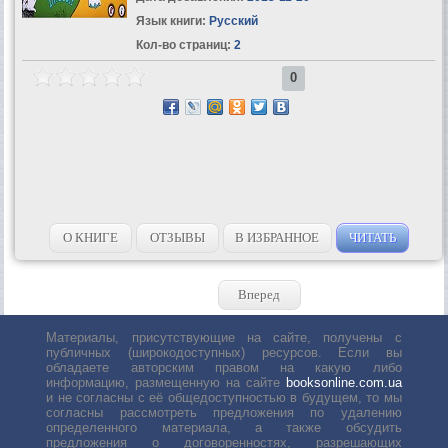
Язык книги:
Русский
Кол-во страниц:
2
0
О КНИГЕ
ОТЗЫВЫ
В ИЗБРАННОЕ
ЧИТАТЬ
Вперед
Материалы, присутствующие на сайте, получены с
публичных (широкодоступных) ресурсов. Если вы
обладаете авторским правом на какую либо
информацию, размещенную на сайте
booksonline.com.ua
и не согласны с её общедоступностью в будущем, то мы
согласны рассмотреть предложения по удалению
определенного материала, а также обсудить
предложения о договоренностях, разрешающих