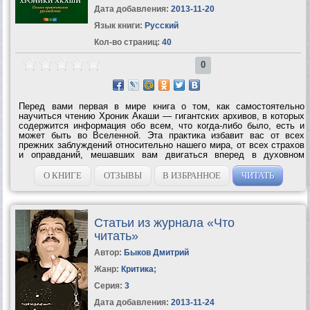
Дата добавления:
2013-11-20
Язык книги:
Русский
Кол-во страниц:
40
0
Перед вами первая в мире книга о том, как самостоятельно
научиться чтению Хроник Акаши — гигантских архивов, в которых
содержится информация обо всем, что когда-либо было, есть и
может быть во Вселенной. Эта практика избавит вас от всех
прежних заблуждений относительно нашего мира, от всех страхов
и оправданий, мешавших вам двигаться вперед в духовном
развитии. Поскольку Хроники Акаши — это не физическое место,
а один из уровней...
О КНИГЕ
ОТЗЫВЫ
В ИЗБРАННОЕ
ЧИТАТЬ
Статьи из журнала «Что
читать»
Автор:
Быков Дмитрий
Жанр:
Критика
;
Серия:
3
Дата добавления:
2013-11-24