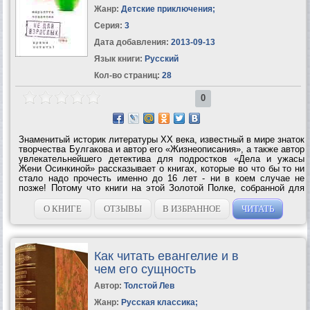
Жанр:
Детские приключения
;
Серия:
3
Дата добавления:
2013-09-13
Язык книги:
Русский
Кол-во страниц:
28
0
Знаменитый историк литературы ХХ века, известный в мире знаток
творчества Булгакова и автор его «Жизнеописания», а также автор
увлекательнейшего детектива для подростков «Дела и ужасы
Жени Осинкиной» рассказывает о книгах, которые во что бы то ни
стало надо прочесть именно до 16 лет - ни в коем случае не
позже! Потому что книги на этой Золотой Полке, собранной для
вас Мариэттой Чудаковой, так хитро написаны, что если вы
опоздаете и...
О КНИГЕ
ОТЗЫВЫ
В ИЗБРАННОЕ
ЧИТАТЬ
Как читать евангелие и в
чем его сущность
Автор:
Толстой Лев
Жанр:
Русская классика
;