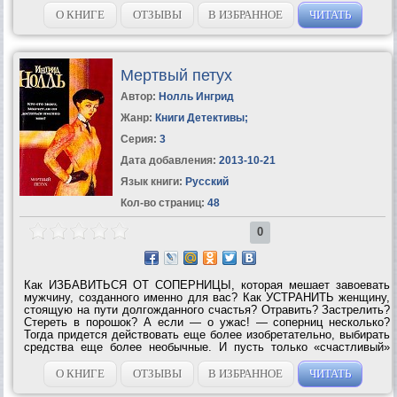
О КНИГЕ
ОТЗЫВЫ
В ИЗБРАННОЕ
ЧИТАТЬ
Мертвый петух
Автор:
Нолль Ингрид
Жанр:
Книги Детективы
;
Серия:
3
Дата добавления:
2013-10-21
Язык книги:
Русский
Кол-во страниц:
48
0
Как ИЗБАВИТЬСЯ ОТ СОПЕРНИЦЫ, которая мешает завоевать
мужчину, созданного именно для вас? Как УСТРАНИТЬ женщину,
стоящую на пути долгожданного счастья? Отравить? Застрелить?
Стереть в порошок? А если — о ужас! — соперниц несколько?
Тогда придется действовать еще более изобретательно, выбирать
средства еще более необычные. И пусть только «счастливый»
избранник попробует пикнуть — не поздоровится и...
О КНИГЕ
ОТЗЫВЫ
В ИЗБРАННОЕ
ЧИТАТЬ