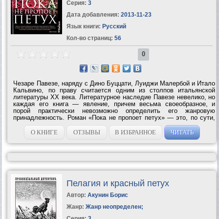
Серия:
3
Дата добавления:
2013-11-23
Язык книги:
Русский
Кол-во страниц:
56
0
Чезаре Павезе, наряду с Дино Буццати, Луиджи Малербой и Итало
Кальвино, по праву считается одним из столпов итальянской
литературы XX века. Литературное наследие Павезе невелико, но
каждая его книга — явление, причем весьма своеобразное, и
порой практически невозможно определить его жанровую
принадлежность. Роман «Пока не пропоет петух» — это, по сути,
два романа, слитых самим автором воедино: «Тюрьма» и «Дом на
холме». Объединяют...
О КНИГЕ
ОТЗЫВЫ
В ИЗБРАННОЕ
ЧИТАТЬ
Пелагия и красный петух
Автор:
Акунин Борис
Жанр:
Жанр неопределен
;
Серия:
3