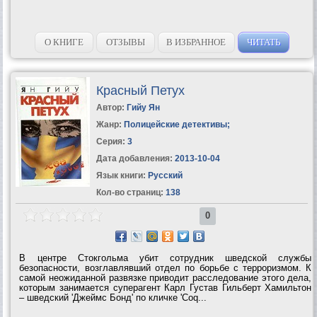
О КНИГЕ
ОТЗЫВЫ
В ИЗБРАННОЕ
ЧИТАТЬ
Красный Петух
Автор:
Гийу Ян
Жанр:
Полицейские детективы
;
Серия:
3
Дата добавления:
2013-10-04
Язык книги:
Русский
Кол-во страниц:
138
0
В центре Стокгольма убит сотрудник шведской службы
безопасности, возглавлявший отдел по борьбе с терроризмом. К
самой неожиданной развязке приводит расследование этого дела,
которым занимается суперагент Карл Густав Гильберт Хамильтон
– шведский 'Джеймс Бонд' по кличке 'Coq...