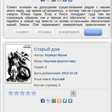
Сюжет основан на допущении существования рядом с нашим
иного мира, где время остановилось, и потому там не существует
смерти. Юные герои, Егор и Люся, попадают туда тем же
сказочным образом, как и прочие его обитатели, – не пожелав
перейти в новый год вместе со всеми остальными обитателями
нашей Земли. Они переживают невероятные приключения в
империи Киевского вокзала и чудом вырываются обратно,
воспользовавшись секретным...
О КНИГЕ
ОТЗЫВЫ
В ИЗБРАННОЕ
ЧИТАТЬ
Старый дом
Автор:
Херберт Фрэнк
Жанр:
Научная фантастика
;
Серия:
3
Дата добавления:
2013-11-18
Язык книги:
Русский
Кол-во страниц:
3
1