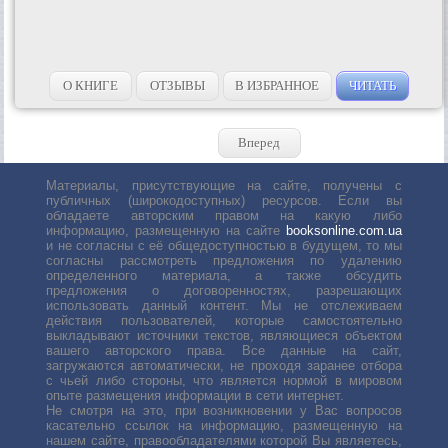
О КНИГЕ
ОТЗЫВЫ
В ИЗБРАННОЕ
ЧИТАТЬ
Вперед
Материалы, присутствующие на сайте, получены с
публичных (широкодоступных) ресурсов. Если вы
обладаете авторским правом на какую либо
информацию, размещенную на сайте
booksonline.com.ua
и не согласны с её общедоступностью в будущем, то мы
согласны рассмотреть предложения по удалению
определенного материала, а также обсудить
предложения о договоренностях, разрешающих
использовать данный контент. Мы не отслеживаем
действия пользователей, которые самостоятельно
выкладывают источники текстов, являющиеся объектом
вашего авторского права. Все данные на сайт,
загружаются автоматически, не проходя заранее отбора
с чьей либо стороны, что является нормой в мировом
опыте размещения информации в сети интернет.
Не смотря на это, при возникновении у Вас вопросов
касательно ссылок на информацию, размещенную на
нашем сайте, правообладателями которой Вы являетесь,