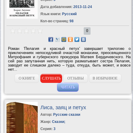
Дата добавления:
2013-11-24
Язык книги:
Русский
Кол-во страниц:
98
0
Роман 'Пелагия и красный петух' завершает трилогию о
приключениях непоседливой очкастой монахини, преосвященного
Митрофания и губернского прокурора Матвея Бердичевского. На
сей раз запутанная нить, которую разматывает сестра Пелагия,
заводит ее слишком далеко – туда, откуда, быть может, и вовсе
нет...
О КНИГЕ
СЛУШАТЬ
ОТЗЫВЫ
В ИЗБРАННОЕ
ЧИТАТЬ
Лиса, заяц и петух
Автор:
Русские сказки
Жанр:
Сказки
;
Серия:
3