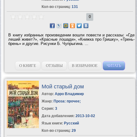
Кол-во страниц:
131
0
В книгу избранных произведении вошли повести и рассказы: «Где
леший живет?», «Красные лошади», «Книжка про Гришку», «Трень-
брень» и другие. Рисунки Б. Чупрыгина. ...
О КНИГЕ
ОТЗЫВЫ
В ИЗБРАННОЕ
ЧИТАТЬ
Мой старый дом
Автор:
Арро Владимир
Жанр:
Проза: прочее
;
Серия:
3
Дата добавления:
2013-10-02
Язык книги:
Русский
Кол-во страниц:
29