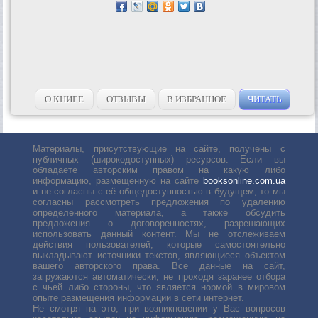
О КНИГЕ
ОТЗЫВЫ
В ИЗБРАННОЕ
ЧИТАТЬ
Материалы, присутствующие на сайте, получены с
публичных (широкодоступных) ресурсов. Если вы
обладаете авторским правом на какую либо
информацию, размещенную на сайте
booksonline.com.ua
и не согласны с её общедоступностью в будущем, то мы
согласны рассмотреть предложения по удалению
определенного материала, а также обсудить
предложения о договоренностях, разрешающих
использовать данный контент. Мы не отслеживаем
действия пользователей, которые самостоятельно
выкладывают источники текстов, являющиеся объектом
вашего авторского права. Все данные на сайт,
загружаются автоматически, не проходя заранее отбора
с чьей либо стороны, что является нормой в мировом
опыте размещения информации в сети интернет.
Не смотря на это, при возникновении у Вас вопросов