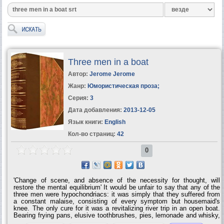
Three men in a boat
Автор:
Jerome Jerome
Жанр:
Юмористическая проза
;
Серия:
3
Дата добавления:
2013-12-05
Язык книги:
English
Кол-во страниц:
42
0
'Change of scene, and absence of the necessity for thought, will
restore the mental equilibrium' It would be unfair to say that any of the
three men were hypochondriacs: it was simply that they suffered from
a constant malaise, consisting of every symptom but housemaid's
knee. The only cure for it was a revitalizing river trip in an open boat.
Bearing frying pans, elusive toothbrushes, pies, lemonade and whisky,
for medicinal purposes only, the three men and Montmorency the dog