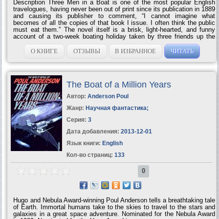
Description Three Men in a Boat is one of the most popular English
travelogues, having never been out of print since its publication in 1889
and causing its publisher to comment, “I cannot imagine what
becomes of all the copies of that book I issue. I often think the public
must eat them.” The novel itself is a brisk, light-hearted, and funny
account of a two-week boating holiday taken by three friends up the
Thames river. Jerome is a sort of everyman narrator, and even the
stodgiest reader can sympathize with at least some of the situations
О КНИГЕ
ОТЗЫВЫ
В ИЗБРАННОЕ
ЧИТАТЬ
and conundrums he and his friends find themselves in during their
adventure. Interspersed between comic moments are slightly more...
The Boat of a Million Years
Автор:
Anderson Poul
Жанр:
Научная фантастика
;
Серия:
3
Дата добавления:
2013-12-01
Язык книги:
English
Кол-во страниц:
133
0
Hugo and Nebula Award-winning Poul Anderson tells a breathtaking tale
of Earth. Immortal humans take to the skies to travel to the stars and
galaxies in a great space adventure. Nominated for the Nebula Award