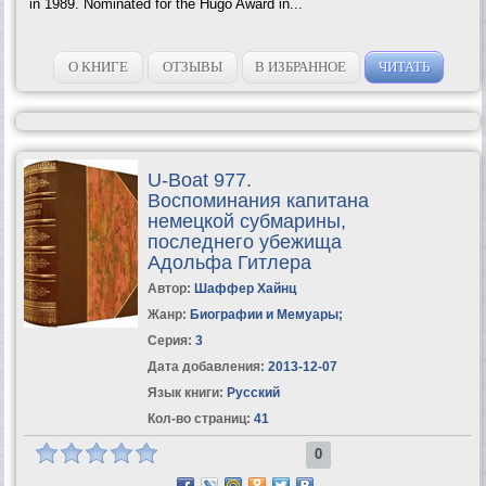
in 1989. Nominated for the Hugo Award in...
О КНИГЕ
ОТЗЫВЫ
В ИЗБРАННОЕ
ЧИТАТЬ
U-Boat 977.
Воспоминания капитана
немецкой субмарины,
последнего убежища
Адольфа Гитлера
Автор:
Шаффер Хайнц
Жанр:
Биографии и Мемуары
;
Серия:
3
Дата добавления:
2013-12-07
Язык книги:
Русский
Кол-во страниц:
41
0