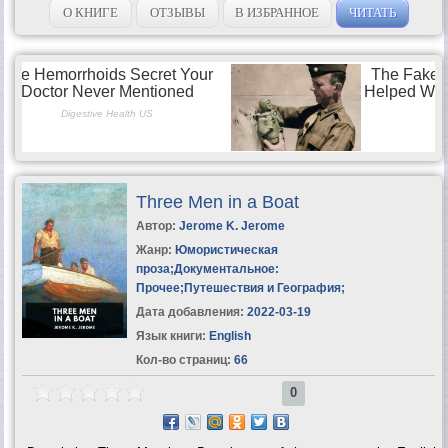
(whose ambition in life is to get in the way) embark on their hilarious
О КНИГЕ
ОТЗЫВЫ
В ИЗБРАННОЕ
ЧИТАТЬ
adventures on the Thames. After considerable enjoyment and irritation
– getting lost in the maze, arguing with some quarrelsome swans,
falling in the river – the three men decide that being out of a boat
seems...
Three Men in a Boat
Автор:
Jerome K. Jerome
Жанр:
Юмористическая
проза
;
Документальное:
Прочее
;
Путешествия и География
;
Дата добавления:
2022-03-19
Язык книги:
English
Кол-во страниц:
66
0