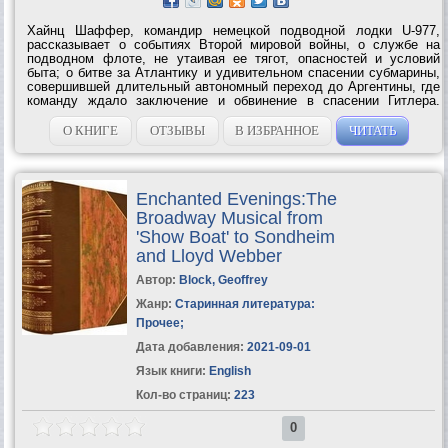
Хайнц Шаффер, командир немецкой подводной лодки U-977,
рассказывает о событиях Второй мировой войны, о службе на
подводном флоте, не утаивая ее тягот, опасностей и условий
быта; о битве за Атлантику и удивительном спасении субмарины,
совершившей длительный автономный переход до Аргентины, где
команду ждало заключение и обвинение в спасении Гитлера.
Приведенная в книге информация особенно ценна тем, что дана с
позиции противника СССР в...
О КНИГЕ
ОТЗЫВЫ
В ИЗБРАННОЕ
ЧИТАТЬ
Enchanted Evenings:The
Broadway Musical from
'Show Boat' to Sondheim
and Lloyd Webber
Автор:
Block, Geoffrey
Жанр:
Старинная литература:
Прочее
;
Дата добавления:
2021-09-01
Язык книги:
English
Кол-во страниц:
223
0