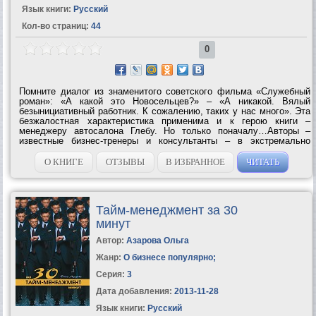
Язык книги:
Русский
Кол-во страниц:
44
0
Помните диалог из знаменитого советского фильма «Служебный
роман»: «А какой это Новосельцев?» – «А никакой. Вялый
безынициативный работник. К сожалению, таких у нас много». Эта
безжалостная характеристика применима и к герою книги –
менеджеру автосалона Глебу. Но только поначалу…Авторы –
известные бизнес-тренеры и консультанты – в экстремально
сжатые сроки (всего 2 месяца!) проводят своего героя по
огромному пути – от заурядного,...
О КНИГЕ
ОТЗЫВЫ
В ИЗБРАННОЕ
ЧИТАТЬ
Тайм-менеджмент за 30
минут
Автор:
Азарова Ольга
Жанр:
О бизнесе популярно
;
Серия:
3
Дата добавления:
2013-11-28
Язык книги:
Русский