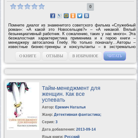
0
Помните диалог из знаменитого советского фильма «Служебный
роман»: «А какой это Новосельцев?» – «А никакой. Вялый
безынициативный работник. К сожалению, таких у нас много». Эта
безжалостная характеристика применима и к герою книги –
менеджеру автосалона Глебу. Но только поначалу…Авторы –
известные бизнес-тренеры и консультанты – в экстремально
сжатые сроки (всего 2 месяца!) проводят своего героя по
огромному пути – от заурядного,...
О КНИГЕ
ОТЗЫВЫ
В ИЗБРАННОЕ
ЧИТАТЬ
Тайм-менеджмент для
женщин. Как все
успевать
Автор:
Еремич Наталья
Жанр:
Детективная фантастика
;
Серия:
3
Дата добавления:
2013-09-14
Язык книги:
Русский