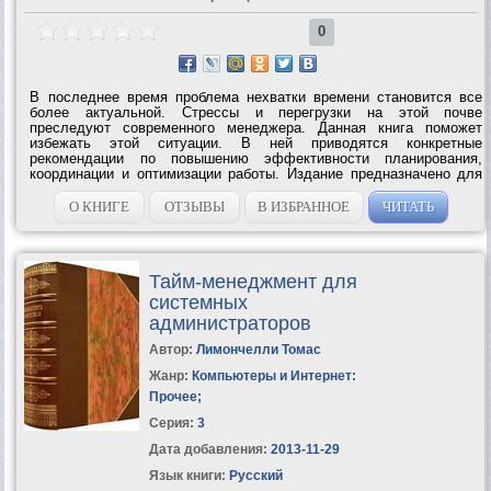
0
В последнее время проблема нехватки времени становится все
более актуальной. Стрессы и перегрузки на этой почве
преследуют современного менеджера. Данная книга поможет
избежать этой ситуации. В ней приводятся конкретные
рекомендации по повышению эффективности планирования,
координации и оптимизации работы. Издание предназначено для
руководителей всех уровней, предпринимателей, психологов,
студентов всех специальностей,...
О КНИГЕ
ОТЗЫВЫ
В ИЗБРАННОЕ
ЧИТАТЬ
Тайм-менеджмент для
системных
администраторов
Автор:
Лимончелли Томас
Жанр:
Компьютеры и Интернет:
Прочее
;
Серия:
3
Дата добавления:
2013-11-29
Язык книги:
Русский