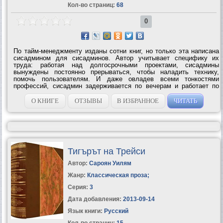
Кол-во страниц:
68
0
По тайм-менеджменту изданы сотни книг, но только эта написана
сисадмином для сисадминов. Автор учитывает специфику их
труда: работая над долгосрочными проектами, сисадмины
вынуждены постоянно прерываться, чтобы наладить технику,
помочь пользователям. И даже овладев всеми тонкостями
профессий, сисадмин задерживается по вечерам и работает по
выходным. Основное внимание уделяется приемам, которые
помогут сисадминам не только...
О КНИГЕ
ОТЗЫВЫ
В ИЗБРАННОЕ
ЧИТАТЬ
Тигърът на Трейси
Автор:
Сароян Уилям
Жанр:
Классическая проза
;
Серия:
3
Дата добавления:
2013-09-14
Язык книги:
Русский
Кол-во страниц:
15