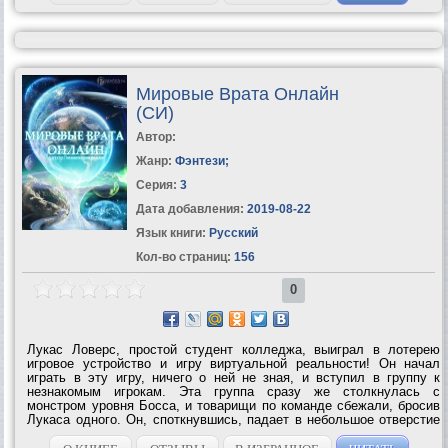
Мировые Врата Онлайн
(СИ)
Автор:
Жанр:
Фэнтези
;
Серия:
3
Дата добавления:
2019-08-22
Язык книги:
Русский
Кол-во страниц:
156
0
Лукас Ловерс, простой студент колледжа, выиграл в лотерею
игровое устройство и игру виртуальной реальности! Он начал
играть в эту игру, ничего о ней не зная, и вступил в группу к
незнакомым игрокам. Эта группа сразу же столкнулась с
монстром уровня Босса, и товарищи по команде сбежали, бросив
Лукаса одного. Он, споткнувшись, падает в небольшое отверстие
и спасается от Босса, однако, умудряется застрять в этой
пещере! Да еще и не...