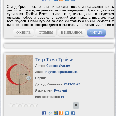
Эти добрые, трогательные и веселые повести познакомят вас с
девочкой Трейси, ее дневником и ее надеждами. Трейси, ужасная
хулиганка Трейси Бикер, живет в детском доме и надеется
однажды обрести семью. В детский дом пришла писательница
Кэм Лоусон. Некий журнал заказал ей статью о жизни несчастных
сироток, статью, которая должна вызвать у читателя умиление и
жалость. Кэм берет ужасную Трейси из детского дома, и они
становятся...
О КНИГЕ
ОТЗЫВЫ
В ИЗБРАННОЕ
ЧИТАТЬ
Тигр Тома Трейси
Автор:
Сароян Уильям
Жанр:
Научная фантастика
;
Серия:
3
Дата добавления:
2013-11-27
Язык книги:
Русский
Кол-во страниц:
16
0