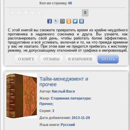
Кол-во страниц:
48
0
С этой книгой вы сможете превратить время из крайне неудобного
противника в надежного союзника и друга. Вы узнаете, как
распланировать свой день, чтобы работать более эффективно,
продуктивно и всё успевать, включая и то, на что прежде времени
у вас не хватало. При этом вам не придется прибегать к жесткому
режиму, не допускающему отклонений от графика и импровизаций,
вы всего лишь научитесь успешно справляться с тем в вашей
жизни, что...
О КНИГЕ
ОТЗЫВЫ
В ИЗБРАННОЕ
ЧИТАТЬ
Тайм-менеджмент и
прочее
Автор:
Кислый Вася
Жанр:
Старинная литература:
Прочее
;
Серия:
3
Дата добавления:
2013-11-29
Язык книги:
Русский