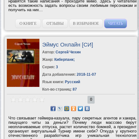
нравятся такие написания - проходите мимо. Здесь у читателей
есть возможность задать вопросы своим любимым персонажам и
получить на них...
О КНИГЕ
ОТЗЫВЫ
В ИЗБРАННОЕ
ЧИТАТЬ
Эймус Онлайн [СИ]
Автор:
Сергей Чехин
Жанр:
Киберпанк
;
Серия:
3
Дата добавления:
2018-11-07
Язык книги:
Русский
Кол-во страниц:
87
0
Что связывает геймера-казуала, пару секретных агентов и хакера,
пишущего читы за деньги? Почему люди массово берут
неоплачиваемые отпуска, растет количество бомжей, а президент
организует виртуальный Турнир имени себя? Откуда у крупного
отечественного разработчика игр уникальная технология