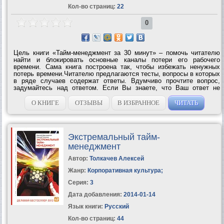
Кол-во страниц:
22
0
Цель книги «Тайм-менеджмент за 30 минут» – помочь читателю
найти и блокировать основные каналы потери его рабочего
времени. Сама книга построена так, чтобы избежать ненужных
потерь времени.Читателю предлагаются тесты, вопросы в которых
в ряде случаев содержат ответы. Вдумчиво прочтите вопрос,
задумайтесь над ответом. Если Вы знаете, что Ваш ответ не
соответствует действительности, это свидетельствует о том, что
Вы уже начали работу...
О КНИГЕ
ОТЗЫВЫ
В ИЗБРАННОЕ
ЧИТАТЬ
Экстремальный тайм-
менеджмент
Автор:
Толкачев Алексей
Жанр:
Корпоративная культура
;
Серия:
3
Дата добавления:
2014-01-14
Язык книги:
Русский
Кол-во страниц:
44