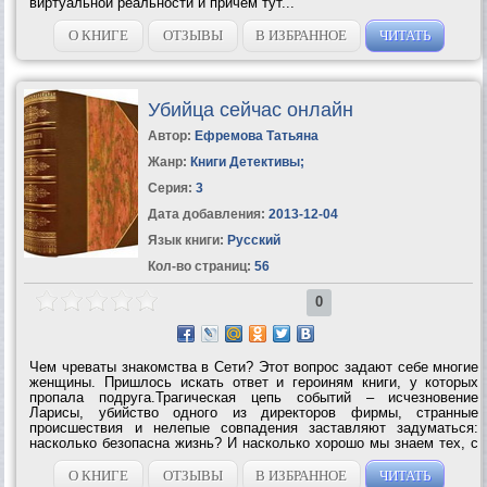
виртуальной реальности и причем тут...
О КНИГЕ
ОТЗЫВЫ
В ИЗБРАННОЕ
ЧИТАТЬ
Убийца сейчас онлайн
Автор:
Ефремова Татьяна
Жанр:
Книги Детективы
;
Серия:
3
Дата добавления:
2013-12-04
Язык книги:
Русский
Кол-во страниц:
56
0
Чем чреваты знакомства в Сети? Этот вопрос задают себе многие
женщины. Пришлось искать ответ и героиням книги, у которых
пропала подруга.Трагическая цепь событий – исчезновение
Ларисы, убийство одного из директоров фирмы, странные
происшествия и нелепые совпадения заставляют задуматься:
насколько безопасна жизнь? И насколько хорошо мы знаем тех, с
кем проводим все рабочее время на сжатом пространстве
обычного офиса? Жизнь резко...
О КНИГЕ
ОТЗЫВЫ
В ИЗБРАННОЕ
ЧИТАТЬ