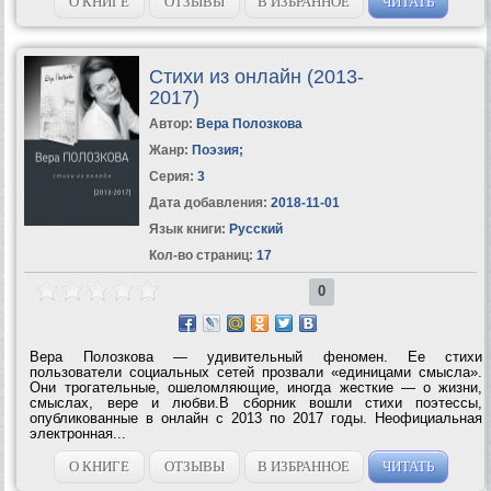
О КНИГЕ
ОТЗЫВЫ
В ИЗБРАННОЕ
ЧИТАТЬ
Стихи из онлайн (2013-
2017)
Автор:
Вера Полозкова
Жанр:
Поэзия
;
Серия:
3
Дата добавления:
2018-11-01
Язык книги:
Русский
Кол-во страниц:
17
0
Вера Полозкова — удивительный феномен. Ее стихи
пользователи социальных сетей прозвали «единицами смысла».
Они трогательные, ошеломляющие, иногда жесткие — о жизни,
смыслах, вере и любви.В сборник вошли стихи поэтессы,
опубликованные в онлайн с 2013 по 2017 годы. Неофициальная
электронная...
О КНИГЕ
ОТЗЫВЫ
В ИЗБРАННОЕ
ЧИТАТЬ