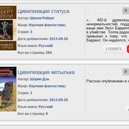
Цивилизация статуса
0
Автор:
Шекли Роберт
«... 402-й, дремлю
ненормальностей, подд
Жанр:
Научная фантастика
;
ваше имя Уилл Баррент.
Серия:
3
в убийстве. Толпа радо
привыкал к тому, что
Дата добавления:
2013-09-26
Баррент. Он надеялся, ч
чуть не пропустил...
Язык книги:
Русский
О КНИГЕ
Кол-во страниц:
294
Цивилизация мотылька
0
Автор:
Шорин Дэн
Рассказ опубликован в 
Жанр:
Научная фантастика
;
Серия:
3
Дата добавления:
2013-09-26
Язык книги:
Русский
Кол-во страниц:
8