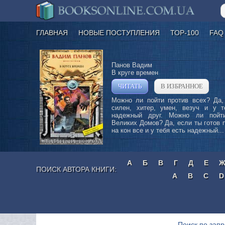
ГЛАВНАЯ
НОВЫЕ ПОСТУПЛЕНИЯ
ТОР-100
FAQ
Панов Вадим
В круге времен
ЧИТАТЬ
В ИЗБРАННОЕ
»
Можно ли пойти против всех? Да,
силен, хитер, умен, везуч и у т
надежный друг. Можно ли пойт
Великих Домов? Да, если ты готов 
на кон все и у тебя есть надежный...
А
Б
В
Г
Д
Е
ПОИСК АВТОРА КНИГИ:
A
B
C
D
Поиск по зап