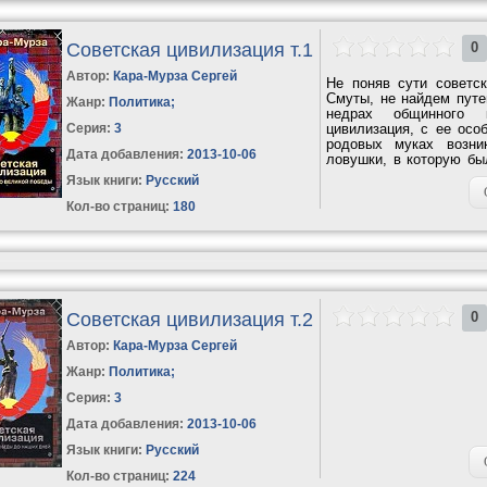
Советская цивилизация т.1
0
Автор:
Кара-Мурза Сергей
Не поняв сути советс
Смуты, не найдем путе
Жанр:
Политика
;
недрах общинного к
Серия:
3
цивилизация, с ее осо
родовых муках возни
Дата добавления:
2013-10-06
ловушки, в которую бы
для такого...
Язык книги:
Русский
Кол-во страниц:
180
Советская цивилизация т.2
0
Автор:
Кара-Мурза Сергей
Жанр:
Политика
;
Серия:
3
Дата добавления:
2013-10-06
Язык книги:
Русский
Кол-во страниц:
224