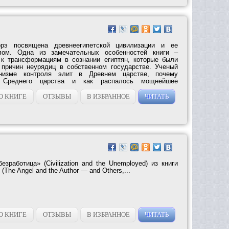
рэ посвящена древнеегипетской цивилизации и ее
лом. Одна из замечательных особенностей книги –
 к трансформациям в сознании египтян, которые были
причин неурядиц в собственном государстве. Ученый
низме контроля элит в Древнем царстве, почему
 Среднего царства и как распалось мощнейшее
О КНИГЕ
ОТЗЫВЫ
В ИЗБРАННОЕ
ЧИТАТЬ
зработица» (Civilization and the Unemployed) из книги
(The Angel and the Author — and Others,...
О КНИГЕ
ОТЗЫВЫ
В ИЗБРАННОЕ
ЧИТАТЬ