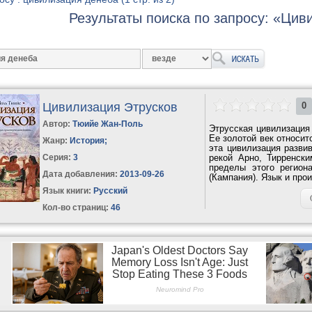
Результаты поиска по запросу: «Цив
Цивилизация Этрусков
0
Автор:
Тюийе Жан-Поль
Этрусская цивилизация
Ее золотой век относит
Жанр:
История
;
эта цивилизация разви
Серия:
3
рекой Арно, Тирренск
пределы этого регион
Дата добавления:
2013-09-26
(Кампания). Язык и про
Язык книги:
Русский
Кол-во страниц:
46