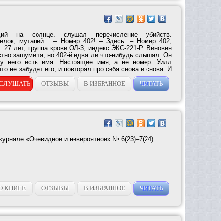
щий на солнце, слушал перечисление убийств,
елок, мутаций... – Номер 402! – Здесь. – Номер 402,
 27 лет, группа крови ОЛ-3, индекс ЭКС-221-Р. Виновен
стно зашумела, но 402-й едва ли что-нибудь слышал. Он
 у него есть имя. Настоящее имя, а не номер. Уилл
то не забудет его, и повторял про себя снова и снова. И
СЛУШАТЬ
ОТЗЫВЫ
В ИЗБРАННОЕ
ЧИТАТЬ
журнале «Очевидное и невероятное» № 6(23)–7(24)...
О КНИГЕ
ОТЗЫВЫ
В ИЗБРАННОЕ
ЧИТАТЬ