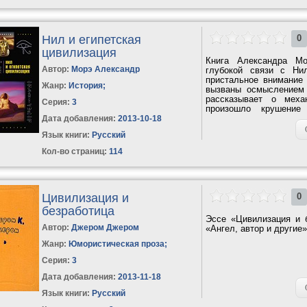
Нил и египетская
0
цивилизация
Книга Александра Мо
Автор:
Морэ Александр
глубокой связи с Ни
пристальное внимание
Жанр:
История
;
вызваны осмыслением 
рассказывает о меха
Серия:
3
произошло крушение
государство Древнего...
Дата добавления:
2013-10-18
Язык книги:
Русский
Кол-во страниц:
114
Цивилизация и
0
безработица
Эссе «Цивилизация и бе
Автор:
Джером Джером
«Ангел, автор и другие» 
Жанр:
Юмористическая проза
;
Серия:
3
Дата добавления:
2013-11-18
Язык книги:
Русский