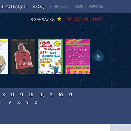
ЕГИСТРАЦИЯ
ВХОД
Я ЧИТАЮ!
МОЙ ПРОФИЛЬ
ДОБАВИТЬ КНИГУ
В ЗАКЛАДКИ
Х
Ц
Ч
Ш
Щ
Э
Ю
Я
T
V
X
Y
Z