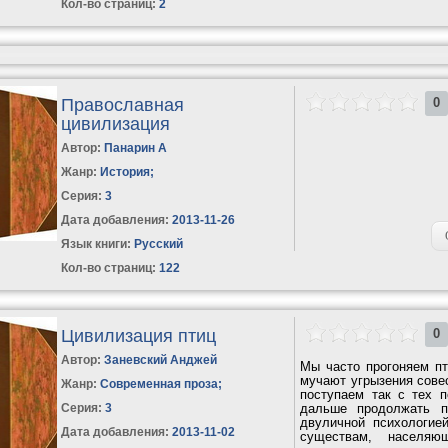
Кол-во страниц:
2
Православная
0
цивилизация
Автор:
Панарин А
Жанр:
История
;
Серия:
3
Дата добавления:
2013-11-26
Язык книги:
Русский
Кол-во страниц:
122
Цивилизация птиц
0
Автор:
Заневский Анджей
Мы часто прогоняем пт
мучают угрызения совес
Жанр:
Современная проза
;
поступаем так с тех п
Серия:
3
дальше продолжать п
двуличной психологие
Дата добавления:
2013-11-02
существам, населя