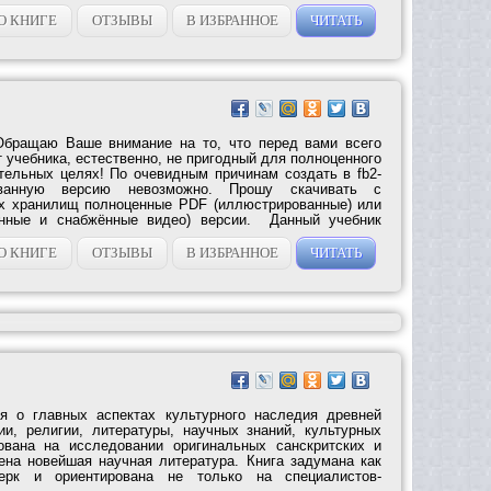
О КНИГЕ
ОТЗЫВЫ
В ИЗБРАННОЕ
ЧИТАТЬ
Обращаю Ваше внимание на то, что перед вами всего
 учебника, естественно, не пригодный для полноценного
тельных целях! По очевидным причинам создать в fb2-
ванную версию невозможно. Прошу скачивать с
 хранилищ полноценные PDF (иллюстрированные) или
енные и снабжённые видео) версии. Данный учебник
О КНИГЕ
ОТЗЫВЫ
В ИЗБРАННОЕ
ЧИТАТЬ
ся о главных аспектах культурного наследия древней
, религии, литературы, научных знаний, культурных
нована на исследовании оригинальных санскритских и
тена новейшая научная литература. Книга задумана как
черк и ориентирована не только на специалистов-