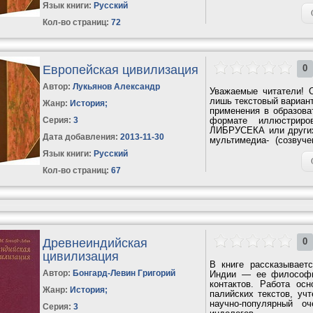
исключительной...
Язык книги:
Русский
Кол-во страниц:
72
Европейская цивилизация
0
Автор:
Лукьянов Александр
Уважаемые читатели! 
лишь текстовый вариант
Жанр:
История
;
применения в образова
Серия:
3
формате иллюстриро
ЛИБРУСЕКА или других
Дата добавления:
2013-11-30
мультимедиа- (созвуч
является...
Язык книги:
Русский
Кол-во страниц:
67
Древнеиндийская
0
цивилизация
В книге рассказывает
Автор:
Бонгард-Левин Григорий
Индии — ее философии
контактов. Работа ос
Жанр:
История
;
палийских текстов, уч
научно-популярный о
Серия:
3