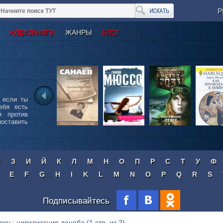
Р
АУДИОКНИГИ
ЖАНРЫ
БЛОГ
 если ты
ебя есть
и против
поставить
Ж
З
И
Й
К
Л
М
Н
О
П
Р
С
Т
У
Ф
E
F
G
H
I
K
L
M
N
O
P
Q
R
S
Подписывайтесь
росу : цивилизация денеба
(1 стр. из 2)