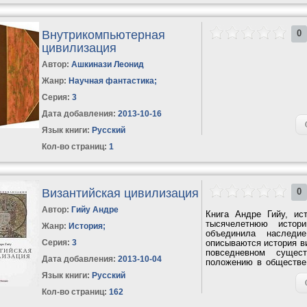
Внутрикомпьютерная
0
цивилизация
Автор:
Ашкинази Леонид
Жанр:
Научная фантастика
;
Серия:
3
Дата добавления:
2013-10-16
Язык книги:
Русский
Кол-во страниц:
1
Византийская цивилизация
0
Автор:
Гийу Андре
Книга Андре Гийу, ис
тысячелетнюю истор
Жанр:
История
;
объединила наследи
Серия:
3
описываются история ви
повседневном сущес
Дата добавления:
2013-10-04
положению в обществе
учреждения и социальны
Язык книги:
Русский
Кол-во страниц:
162