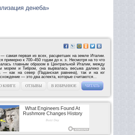
илизация денеба»
 — самая первая из всех, расцветших на земле Италии.
ся примерно к 700–450 годам до н. э. Несмотря на то что
валась главным образом в Центральной Италии, между
им морем и Тибром, она вырвалась весьма далеко за
а — как на север (Паданская равнина), так и на юг
исхождение — это два аспекта, которые считаются...
О КНИГЕ
ОТЗЫВЫ
В ИЗБРАННОЕ
ЧИТАТЬ