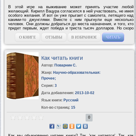
В этой игре на выживание может принять участие любой
желающий. Кирилл Вацура согласился в ней участвовать, не имея
особого желания. И вот он уже прыгает с самолета, летящего над
какими-то джунглями. Вместе с ним прыгнули еще несколько
человек. Они должны добраться до места назначения, и того, кто
придет первым, ждет победа и триста тысяч долларов. Но скоро
оказалось: главное в игре не победить, а выжить. И каждый шаг
таит смертельную...
О КНИГЕ
ОТЗЫВЫ
В ИЗБРАННОЕ
ЧИТАТЬ
Как читать книги
Автор:
Поварнин С.
Жанр:
Научно-образовательная:
Прочее
;
Серия:
3
Дата добавления:
2013-10-02
Язык книги:
Русский
Кол-во страниц:
15
0
Как мы обыкновенно читаем книги? Так, 'как читается'. Так, как