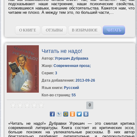
подсказывают наше настроение, наши психические свойства,
сложившиеся навыки, внешние обстоятельства. Кажется нам, что
читаем не плохо. А между тем это, по большей части,...
О КНИГЕ
ОТЗЫВЫ
В ИЗБРАННОЕ
ЧИТАТЬ
Читать не надо!
Автор:
Угрешич Дубравка
Жанр:
Современная проза
;
Серия:
3
Дата добавления:
2013-09-26
Язык книги:
Русский
Кол-во страниц:
55
0
«Читать не надо!» Дубравки Угрешич — это смелая критика
современной литературы. Книга состоит из критических эссе,
больше похожих на увлекательные рассказы. В них автор
блистательно разбивает литературные и околокультурные