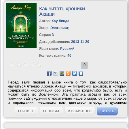
Как читать хроники
Акаши
Автор:
Хау Линда
Жанр:
Эзотерика
;
Серия:
3
Дата добавления:
2013-11-20
Язык книги:
Русский
Кол-во страниц:
40
0
Перед вами первая в мире книга о том, как самостоятельно
научиться чтению Хроник Акаши — гигантских архивов, в которых
содержится информация обо всем, что когда-либо было, есть и
может быть во Вселенной. Эта практика избавит вас от всех
прежних заблуждений относительно нашего мира, от всех страхов
и оправданий, мешавших вам двигаться вперед в духовном
развитии. Поскольку Хроники Акаши — это не физическое место,
а один из уровней...
О КНИГЕ
ОТЗЫВЫ
В ИЗБРАННОЕ
ЧИТАТЬ