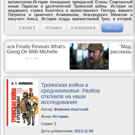
великолепии.История похищения прекрасной Елены Спартанской
юным Парисом и десятилетней Троянской войны. История не
ведавшего страха Ахиллеса и мужественного Гектора, верного
Патрокла и циничного Агамемнона, благородного Менелая и
могучего Аякса. История осады крепкостенной Трои, в которой,
наравне с людьми, участвовали и боги-олимпийцы.История
удивительных приключений одного...
О КНИГЕ
ОТЗЫВЫ
В ИЗБРАННОЕ
ЧИТАТЬ
Троянская война в
средневековье. Разбор
откликов на наши
исследования
Автор:
Фоменко Анатолий
Жанр:
История
;
Серия:
3
Дата добавления:
2013-11-06