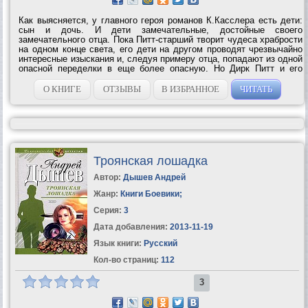
Как выясняется, у главного героя романов К.Касслера есть дети:
сын и дочь. И дети замечательные, достойные своего
замечательного отца. Пока Питт-старший творит чудеса храбрости
на одном конце света, его дети на другом проводят чрезвычайно
интересные изыскания и, следуя примеру отца, попадают из одной
опасной переделки в еще более опасную. Но Дирк Питт и его
верный спутник Ал Джордино всегда – и мы это хорошо знаем –
оказываются в...
О КНИГЕ
ОТЗЫВЫ
В ИЗБРАННОЕ
ЧИТАТЬ
Троянская лошадка
Автор:
Дышев Андрей
Жанр:
Книги Боевики
;
Серия:
3
Дата добавления:
2013-11-19
Язык книги:
Русский
Кол-во страниц:
112
3