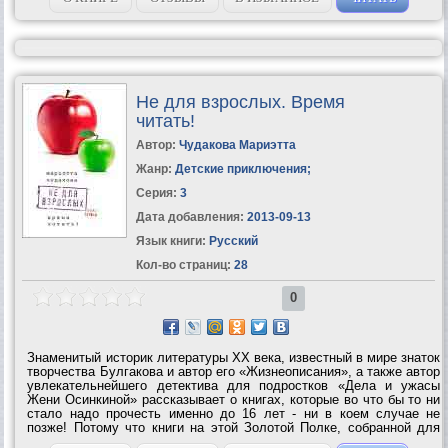
Не для взрослых. Время
читать!
Автор:
Чудакова Мариэтта
Жанр:
Детские приключения
;
Серия:
3
Дата добавления:
2013-09-13
Язык книги:
Русский
Кол-во страниц:
28
0
Знаменитый историк литературы ХХ века, известный в мире знаток
творчества Булгакова и автор его «Жизнеописания», а также автор
увлекательнейшего детектива для подростков «Дела и ужасы
Жени Осинкиной» рассказывает о книгах, которые во что бы то ни
стало надо прочесть именно до 16 лет - ни в коем случае не
позже! Потому что книги на этой Золотой Полке, собранной для
вас Мариэттой Чудаковой, так хитро написаны, что если вы