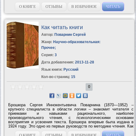
О КНИГЕ
ОТЗЫВЫ
В ИЗБРАННОЕ
ЧИТАТЬ
Как читать книги
Автор:
Поварнин Сергей
Жанр:
Научно-образовательная:
Прочее
;
Серия:
3
Дата добавления:
2013-11-28
Язык книги:
Русский
Кол-во страниц:
15
0
Брошюра Сергея Иннокентьевича Поварнина (1870—1952) –
крупного специалиста в области логики – знакомит читателя с
приемами и навыками рационального, наиболее
производительного чтения, с психологическими основами
восприятия и усвоения текста. Брошюра впервые была издана в
1924 году. Это одно из первых руководств по методике чтения. Как
писал C. И. Пoварнин в предисловии к изданию 1924 года, – это
«краткое введение в искусство чтения»....
О КНИГЕ
ОТЗЫВЫ
В ИЗБРАННОЕ
ЧИТАТЬ