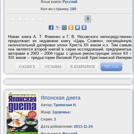
Язык книги:
Русский
Кол-во страниц:
180
0
Новая книга А. Т. Фоменко и Г. В. Носовского непосредственно
продолжает их недавнюю книгу «Царь Славян», посвящённую
окончательной датировке эпохи Христа XII веком н.э. Тем самым
она является второй книгой в серии исследований, предпринятых
авторами в 2003 – 2004 годах с целью реконструкции эпохи XII –
XIII веков – предыстории Великой Русской Христианской Империи
XIV – XVI веков. Содержание книги целиком основывается на
НОВОЙ ХРОНОЛОГИИ,...
О КНИГЕ
ОТЗЫВЫ
В ИЗБРАННОЕ
ЧИТАТЬ
Японская диета
Автор:
Троянская Н.
Жанр:
Здоровье
;
Серия:
3
Дата добавления:
2013-11-24
Язык книги:
Русский