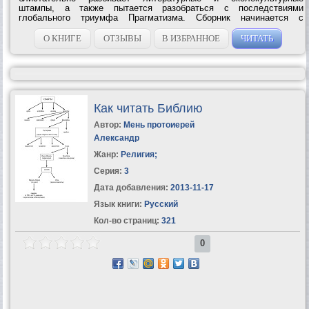
штампы, а также пытается разобраться с последствиями
глобального триумфа Прагматизма. Сборник начинается с
остроумной критики книгоиздательского дела, от которой Угрешич
переходит к гораздо более серьезным...
О КНИГЕ
ОТЗЫВЫ
В ИЗБРАННОЕ
ЧИТАТЬ
Как читать Библию
Автор:
Мень протоиерей
Александр
Жанр:
Религия
;
Серия:
3
Дата добавления:
2013-11-17
Язык книги:
Русский
Кол-во страниц:
321
0