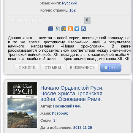
Язык книги:
Русский
Кол-во страниц:
102
0
Данная книга — шестая в новой серии, посвященной полному, но,
в то же время, доступному изложению идей и результатов
научного направления «Новая хронология». В книге
рассказывается о поразительном соответствии между знаменитой
Троянской войной якобы XIII века до н. э., Готской войной якобы VI
века н. э. якобы в Италии, — Крестовыми походами конца XII–XIII
века н. э. Авторы показывают, что Троянская и Готская войны
являются отражениями...
О КНИГЕ
ОТЗЫВЫ
В ИЗБРАННОЕ
ЧИТАТЬ
Начало Ордынской Руси.
После Христа.Троянская
война. Основание Рима.
Автор:
Носовский Глеб
Жанр:
История
;
Серия:
3
Дата добавления:
2013-11-26