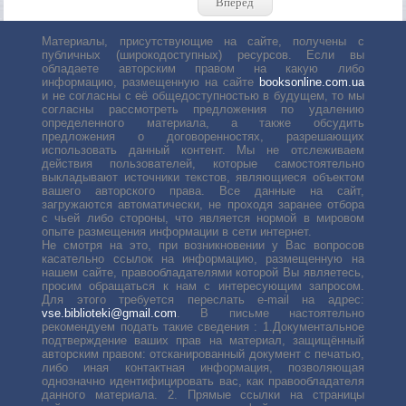
Вперед
Материалы, присутствующие на сайте, получены с
публичных (широкодоступных) ресурсов. Если вы
обладаете авторским правом на какую либо
информацию, размещенную на сайте
booksonline.com.ua
и не согласны с её общедоступностью в будущем, то мы
согласны рассмотреть предложения по удалению
определенного материала, а также обсудить
предложения о договоренностях, разрешающих
использовать данный контент. Мы не отслеживаем
действия пользователей, которые самостоятельно
выкладывают источники текстов, являющиеся объектом
вашего авторского права. Все данные на сайт,
загружаются автоматически, не проходя заранее отбора
с чьей либо стороны, что является нормой в мировом
опыте размещения информации в сети интернет.
Не смотря на это, при возникновении у Вас вопросов
касательно ссылок на информацию, размещенную на
нашем сайте, правообладателями которой Вы являетесь,
просим обращаться к нам с интересующим запросом.
Для этого требуется переслать е-mail на адрес:
vse.biblioteki@gmail.com
. В письме настоятельно
рекомендуем подать такие сведения : 1.Документальное
подтверждение ваших прав на материал, защищённый
авторским правом: отсканированный документ с печатью,
либо иная контактная информация, позволяющая
однозначно идентифицировать вас, как правообладателя
данного материала. 2. Прямые ссылки на страницы