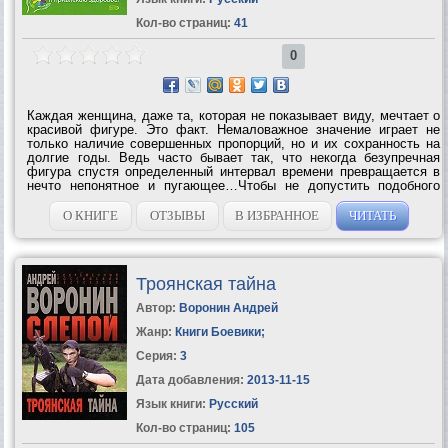
Кол-во страниц:
41
0
Каждая женщина, даже та, которая не показывает виду, мечтает о
красивой фигуре. Это факт. Немаловажное значение играет не
только наличие совершенных пропорций, но и их сохранность на
долгие годы. Ведь часто бывает так, что некогда безупречная
фигура спустя определенный интервал времени превращается в
нечто непонятное и пугающее…Чтобы не допустить подобного
извращения, воспользуйтесь японской диетой, которая отражает
лучшие...
О КНИГЕ
ОТЗЫВЫ
В ИЗБРАННОЕ
ЧИТАТЬ
Троянская тайна
Автор:
Воронин Андрей
Жанр:
Книги Боевики
;
Серия:
3
Дата добавления:
2013-11-15
Язык книги:
Русский
Кол-во страниц:
105