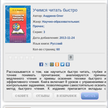
Учимся читать быстро
Автор:
Андреев Олег
Жанр:
Научно-образовательная:
Прочее
;
Серия:
3
Дата добавления:
2013-11-24
Язык книги:
Русский
Кол-во страниц:
60
0
Рассказывается о том, как научиться быстро читать, глубже и
точнее понимать прочитанное; анализируются причины
медленного чтения и приемы освоения техники быстрого и
эффективного чтения. Книга включает 8 уроков с упражнениями и
контрольными заданиями, позволяющими самостоятельно освоить
метод быстрого чтения. К изданию прилагается вкладыш с
тренировочными таблицами.УЧИМСЯ ЧИТАТЬ БЫСТРО – Первая
ступень обучения в Школе Олега...
О КНИГЕ
ОТЗЫВЫ
В ИЗБРАННОЕ
ЧИТАТЬ