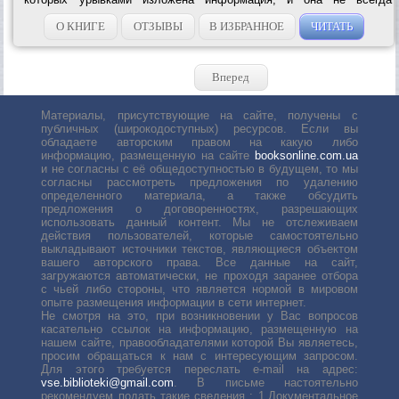
является актуальной.Информация, изложенная в книге, ответит на
большинство ваших...
О КНИГЕ
ОТЗЫВЫ
В ИЗБРАННОЕ
ЧИТАТЬ
Вперед
Материалы, присутствующие на сайте, получены с
публичных (широкодоступных) ресурсов. Если вы
обладаете авторским правом на какую либо
информацию, размещенную на сайте
booksonline.com.ua
и не согласны с её общедоступностью в будущем, то мы
согласны рассмотреть предложения по удалению
определенного материала, а также обсудить
предложения о договоренностях, разрешающих
использовать данный контент. Мы не отслеживаем
действия пользователей, которые самостоятельно
выкладывают источники текстов, являющиеся объектом
вашего авторского права. Все данные на сайт,
загружаются автоматически, не проходя заранее отбора
с чьей либо стороны, что является нормой в мировом
опыте размещения информации в сети интернет.
Не смотря на это, при возникновении у Вас вопросов
касательно ссылок на информацию, размещенную на
нашем сайте, правообладателями которой Вы являетесь,
просим обращаться к нам с интересующим запросом.
Для этого требуется переслать е-mail на адрес:
vse.biblioteki@gmail.com
. В письме настоятельно
рекомендуем подать такие сведения : 1.Документальное