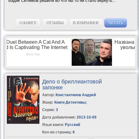
Вадик Ситников решили во что бы то ни стало вернуть...
О КНИГЕ
ОТЗЫВЫ
В ИЗБРАННОЕ
ЧИТАТЬ
Дело о бриллиантовой
запонке
Автор:
Константинов Андрей
Жанр:
Книги Детективы
;
Серия:
3
Дата добавления:
2013-10-09
Язык книги:
Русский
Кол-во страниц:
6