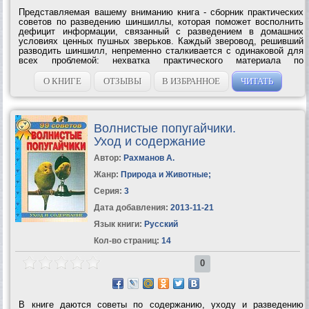
Представляемая вашему вниманию книга - сборник практических
советов по разведению шиншиллы, которая поможет восполнить
дефицит информации, связанный с разведением в домашних
условиях ценных пушных зверьков. Каждый зверовод, решивший
разводить шиншилл, непременно сталкивается с одинаковой для
всех проблемой: нехватка практического материала по
разведению и уходу за животными. Цель издетелей этой книги
вполне конкретна: помочь...
О КНИГЕ
ОТЗЫВЫ
В ИЗБРАННОЕ
ЧИТАТЬ
Волнистые попугайчики.
Уход и содержание
Автор:
Рахманов А.
Жанр:
Природа и Животные
;
Серия:
3
Дата добавления:
2013-11-21
Язык книги:
Русский
Кол-во страниц:
14
0
В книге даются советы по содержанию, уходу и разведению