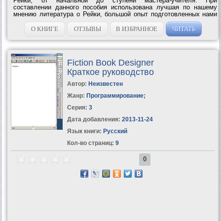
Рейки, от начальной до ступени мастера-учителя. При
составлении данного пособия использована лучшая по нашему
мнению литература о Рейки, большой опыт подготовленных нами
специалистов в этой области и наш собственный многолетний
опыт. Пособие не заменяет...
О КНИГЕ
ОТЗЫВЫ
В ИЗБРАННОЕ
ЧИТАТЬ
Fiction Book Designer
Краткое руководство
Автор:
Неизвестен
Жанр:
Программирование
;
Серия:
3
Дата добавления:
2013-11-24
Язык книги:
Русский
Кол-во страниц:
9
0