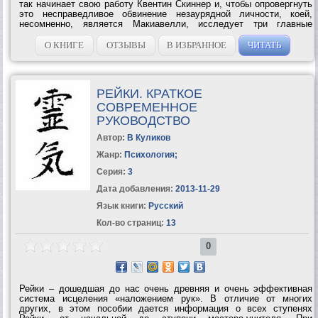
так начинает свою работу Квентин Скиннер и, чтобы опровергнуть
это несправедливое обвинение незаурядной личности, коей,
несомненно, является Макиавелли, исследует три главные
работы: «Государь», «Рассуждения о первых десяти книгах Тита
Ливия» и «История...
О КНИГЕ
ОТЗЫВЫ
В ИЗБРАННОЕ
ЧИТАТЬ
РЕЙКИ. КРАТКОЕ
СОВРЕМЕННОЕ
РУКОВОДСТВО
Автор:
В Куликов
Жанр:
Психология
;
Серия:
3
Дата добавления:
2013-11-29
Язык книги:
Русский
Кол-во страниц:
13
0
Рейки – дошедшая до нас очень древняя и очень эффективная
система исцеления «наложением рук». В отличие от многих
других, в этом пособии дается информация о всех ступенях