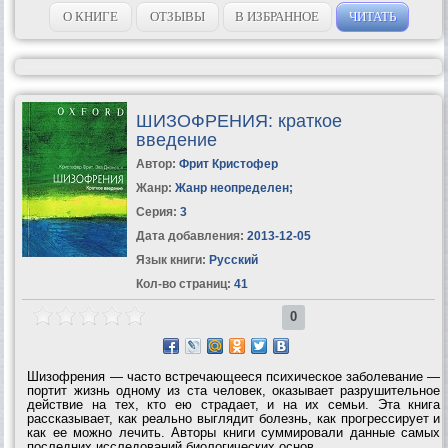
О КНИГЕ
ОТЗЫВЫ
В ИЗБРАННОЕ
ЧИТАТЬ
ШИЗОФРЕНИЯ: краткое
введение
Автор:
Фрит Кристофер
Жанр:
Жанр неопределен
;
Серия:
3
Дата добавления:
2013-12-05
Язык книги:
Русский
Кол-во страниц:
41
0
Шизофрения — часто встречающееся психическое заболевание —
портит жизнь одному из ста человек, оказывает разрушительное
действие на тех, кто ею страдает, и на их семьи. Эта книга
рассказывает, как реально выглядит болезнь, как прогрессирует и
как ее можно лечить. Авторы книги суммировали данные самых
последних исследований биологических основ...