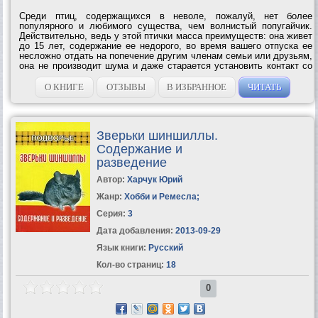
Среди птиц, содержащихся в неволе, пожалуй, нет более
популярного и любимого существа, чем волнистый попугайчик.
Действительно, ведь у этой птички масса преимуществ: она живет
до 15 лет, содержание ее недорого, во время вашего отпуска ее
несложно отдать на попечение другим членам семьи или друзьям,
она не производит шума и даже старается установить контакт со
своим хозяином. Кроме того, для содержания этого маленького
попугайчика не...
О КНИГЕ
ОТЗЫВЫ
В ИЗБРАННОЕ
ЧИТАТЬ
Зверьки шиншиллы.
Содержание и
разведение
Автор:
Харчук Юрий
Жанр:
Хобби и Ремесла
;
Серия:
3
Дата добавления:
2013-09-29
Язык книги:
Русский
Кол-во страниц:
18
0