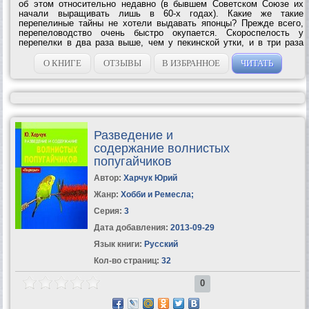
об этом относительно недавно (в бывшем Советском Союзе их
начали выращивать лишь в 60-х годах). Какие же такие
перепелиные тайны не хотели выдавать японцы? Прежде всего,
перепеловодство очень быстро окупается. Скороспелость у
перепелки в два раза выше, чем у пекинской утки, и в три раза
выше, чем у кроликов. Для разведения перепелов не требуется
значительных площадей, так как...
О КНИГЕ
ОТЗЫВЫ
В ИЗБРАННОЕ
ЧИТАТЬ
Разведение и
содержание волнистых
попугайчиков
Автор:
Харчук Юрий
Жанр:
Хобби и Ремесла
;
Серия:
3
Дата добавления:
2013-09-29
Язык книги:
Русский
Кол-во страниц:
32
0