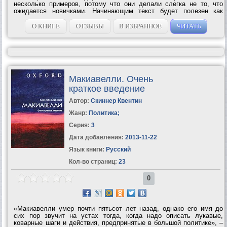
несколько примеров, потому что они делали слегка не то, что
ожидается новичками. Начинающим текст будет полезен как
отправная точка для начала написания скриптов. Опытным — как
справочник. Удачного...
О КНИГЕ
ОТЗЫВЫ
В ИЗБРАННОЕ
ЧИТАТЬ
Макиавелли. Очень
краткое введение
Автор:
Скиннер Квентин
Жанр:
Политика
;
Серия:
3
Дата добавления:
2013-11-22
Язык книги:
Русский
Кол-во страниц:
23
0
«Макиавелли умер почти пятьсот лет назад, однако его имя до
сих пор звучит на устах тогда, когда надо описать лукавые,
коварные шаги и действия, предпринятые в большой политике», –