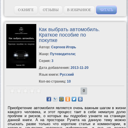
О КНИГЕ
ОТЗЫВЫ
В ИЗБРАННОЕ
ЧИТАТЬ
Как выбрать автомобиль.
Краткое пособие по
покупке
Автор:
Сергеев Игорь
Жанр:
Путеводители
;
Серия:
3
Дата добавления:
2013-11-20
Язык книги:
Русский
Кол-во страниц:
10
0
Приобретение автомобиля является очень важным шагом в жизни
каждого человека, и этот процесс таит в себе немалую долю
проблем и рисков, о которых вы подробно узнаете на станицах
данной книги. А на просторах Рунета на данную тему можно
отыскать разве только что короткие статьи и комментарии, в
которых урывками изложена информация, и она не всегда