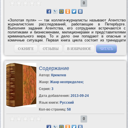
0
«Золотая пуля» — так коллеги-журналисты называют Агентство
журналистских расследований, работающее в Петербурге.
Выполняя задания Агентства, его сотрудники встречаются с
политиками и бизнесменами, милиционерами и представителями
криминального мира. То и дело они попадают в опасные и
комичные ситуации. Первая книга цикла состоит из тринадцати
новелл, рассказываемых от лица журналистов, работающих в
Агентстве. У каждого из них...
О КНИГЕ
ОТЗЫВЫ
В ИЗБРАННОЕ
ЧИТАТЬ
Содержание
Автор:
Кремлев
Жанр:
Жанр неопределен
;
Серия:
3
Дата добавления:
2013-09-24
Язык книги:
Русский
Кол-во страниц:
58
0