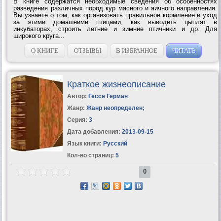
В книге содержатся необходимые сведения об особенностях
разведения различных пород кур мясного и яичного направления.
Вы узнаете о том, как организовать правильное кормление и уход
за этими домашними птицами, как выводить цыплят в
инкубаторах, строить летние и зимние птичники и др. Для
широкого круга...
О КНИГЕ
ОТЗЫВЫ
В ИЗБРАННОЕ
ЧИТАТЬ
Краткое жизнеописание
Автор:
Гессе Герман
Жанр:
Жанр неопределен
;
Серия:
3
Дата добавления:
2013-09-15
Язык книги:
Русский
Кол-во страниц:
5
0