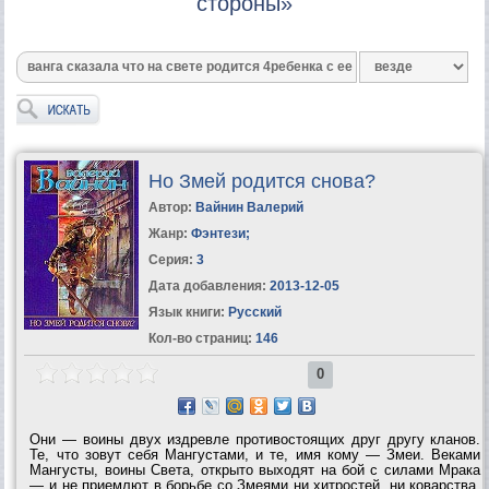
стороны»
Но Змей родится снова?
Автор:
Вайнин Валерий
Жанр:
Фэнтези
;
Серия:
3
Дата добавления:
2013-12-05
Язык книги:
Русский
Кол-во страниц:
146
0
Они — воины двух издревле противостоящих друг другу кланов.
Те, что зовут себя Мангустами, и те, имя кому — Змеи. Веками
Мангусты, воины Света, открыто выходят на бой с силами Мрака
— и не приемлют в борьбе со Змеями ни хитростей, ни коварства.