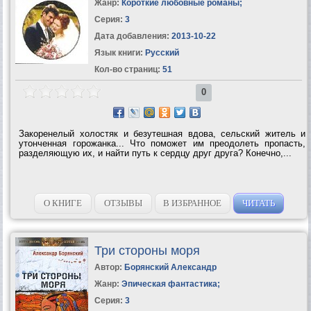
Жанр:
Короткие любовные романы
;
Серия:
3
Дата добавления:
2013-10-22
Язык книги:
Русский
Кол-во страниц:
51
0
Закоренелый холостяк и безутешная вдова, сельский житель и
утонченная горожанка... Что поможет им преодолеть пропасть,
разделяющую их, и найти путь к сердцу друг друга? Конечно,...
О КНИГЕ
ОТЗЫВЫ
В ИЗБРАННОЕ
ЧИТАТЬ
Три стороны моря
Автор:
Борянский Александр
Жанр:
Эпическая фантастика
;
Серия:
3