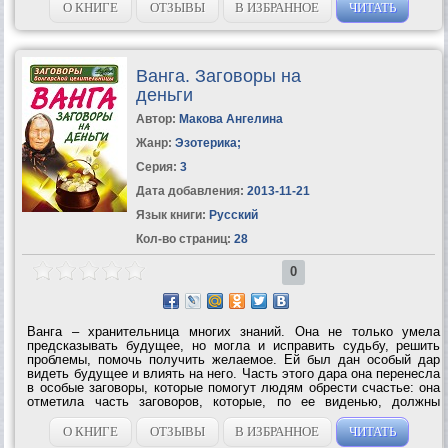
О КНИГЕ
ОТЗЫВЫ
В ИЗБРАННОЕ
ЧИТАТЬ
Ванга. Заговоры на
деньги
Автор:
Макова Ангелина
Жанр:
Эзотерика
;
Серия:
3
Дата добавления:
2013-11-21
Язык книги:
Русский
Кол-во страниц:
28
0
Ванга – хранительница многих знаний. Она не только умела
предсказывать будущее, но могла и исправить судьбу, решить
проблемы, помочь получить желаемое. Ей был дан особый дар
видеть будущее и влиять на него. Часть этого дара она перенесла
в особые заговоры, которые помогут людям обрести счастье: она
отметила часть заговоров, которые, по ее виденью, должны
принести людям добро. В этой книге вы найдете денежные
заговоры, отмеченные...
О КНИГЕ
ОТЗЫВЫ
В ИЗБРАННОЕ
ЧИТАТЬ