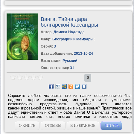
Ванга. Тайна дара
болгарской Кассандры
Автор:
Димова Надежда
Жанр:
Биографии и Мемуары
;
Серия:
3
Дата добавления:
2013-10-24
Язык книги:
Русский
Кол-во страниц:
31
0
Спросите любого человека: кто из наших современников был
наделен даром ясновидения, мог общаться с умершими,
безошибочно предсказывать будущее, кто является
канонизированной святой, жившей в наше время? Практически все
дадут единственный ответ – баба Ванга! О Вангелии Гуштеровой
написано немало книг, многие политики и известные люди
обращались к ней за советом и помощью. За свою долгую жизнь
она приняла участие в судьбах более...
О КНИГЕ
ОТЗЫВЫ
В ИЗБРАННОЕ
ЧИТАТЬ