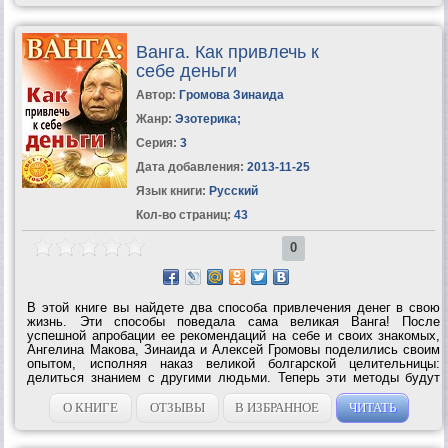
Ванга. Как привлечь к
себе деньги
Автор:
Громова Зинаида
Жанр:
Эзотерика
;
Серия:
3
Дата добавления:
2013-11-25
Язык книги:
Русский
Кол-во страниц:
43
0
В этой книге вы найдете два способа привлечения денег в свою
жизнь. Эти способы поведала сама великая Ванга! После
успешной апробации ее рекомендаций на себе и своих знакомых,
Ангелина Макова, Зинаида и Алексей Громовы поделились своим
опытом, исполняя наказ великой болгарской целительницы:
делиться знанием с другими людьми. Теперь эти методы будут
доступны каждому, кто хочет привлечь в свою жизнь энергию
благосостояния....
О КНИГЕ
ОТЗЫВЫ
В ИЗБРАННОЕ
ЧИТАТЬ