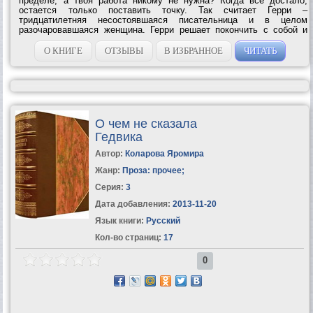
пределе, а твоя работа никому не нужна? Когда все достало,
остается только поставить точку. Так считает Герри –
тридцатилетняя несостоявшаяся писательница и в целом
разочаровавшаяся женщина. Герри решает покончить с собой и
рассылает всем своим близким и знакомым прощальные письма,
изложив в них всю правду и ни...
О КНИГЕ
ОТЗЫВЫ
В ИЗБРАННОЕ
ЧИТАТЬ
О чем не сказала
Гедвика
Автор:
Коларова Яромира
Жанр:
Проза: прочее
;
Серия:
3
Дата добавления:
2013-11-20
Язык книги:
Русский
Кол-во страниц:
17
0