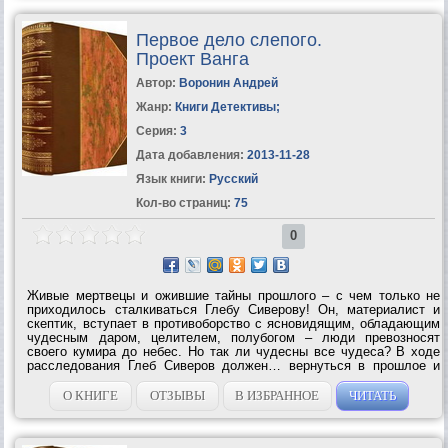
Первое дело слепого.
Проект Ванга
Автор:
Воронин Андрей
Жанр:
Книги Детективы
;
Серия:
3
Дата добавления:
2013-11-28
Язык книги:
Русский
Кол-во страниц:
75
0
Живые мертвецы и ожившие тайны прошлого – с чем только не
приходилось сталкиваться Глебу Сиверову! Он, материалист и
скептик, вступает в противоборство с ясновидящим, обладающим
чудесным даром, целителем, полубогом – люди превозносят
своего кумира до небес. Но так ли чудесны все чудеса? В ходе
расследования Глеб Сиверов должен… вернуться в прошлое и
закончить свое первое...
О КНИГЕ
ОТЗЫВЫ
В ИЗБРАННОЕ
ЧИТАТЬ