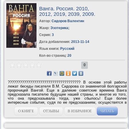
Ванга. Россия. 2010,
2012, 2019, 2039, 2009.
Автор:
Сидоров Валентин
Жанр:
Эзотерика
;
Серия:
3
Дата добавления:
2013-11-14
Язык книги:
Русский
Кол-во страниц:
20
0
???????????????????????????????????? В основе этой работы
лежат беседы писателя В.М. Сидорова со знаменитой болгарской
пророчицей Вангой. Еще в далекие советские времена Ванга
предсказала писателю будущее нашей страны, и многое из того,
что она предсказывала тогда, уже сбылось! Еще более
интересные события, судя по ее предсказаниям, осуществятся в
нашей стране в скором будущем. Помимо будущего России, Ванга
говорила писателю и о будущем всего...
О КНИГЕ
ОТЗЫВЫ
В ИЗБРАННОЕ
ЧИТАТЬ