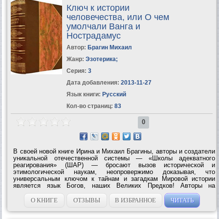
Ключ к истории
человечества, или О чем
умолчали Ванга и
Нострадамус
Автор:
Брагин Михаил
Жанр:
Эзотерика
;
Серия:
3
Дата добавления:
2013-11-27
Язык книги:
Русский
Кол-во страниц:
83
0
В своей новой книге Ирина и Михаил Брагины, авторы и создатели
уникальной отечественной системы — «Школы адекватного
реагирования» (ШАР) — бросают вызов исторической и
этимологической наукам, неопровержимо доказывая, что
универсальным ключом к тайнам и загадкам Мировой истории
является язык Богов, наших Великих Предков! Авторы на
конкретных примерах демонстрируют высочайшую эффективность
и практическую значимость своих...
О КНИГЕ
ОТЗЫВЫ
В ИЗБРАННОЕ
ЧИТАТЬ