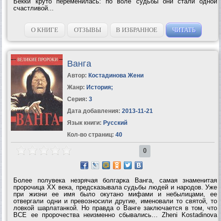
Бекки круто переменилась: по воле судьбы они стали одной
счастливой...
О КНИГЕ
ОТЗЫВЫ
В ИЗБРАННОЕ
ЧИТАТЬ
Ванга
Автор:
Костадинова Жени
Жанр:
История
;
Серия:
3
Дата добавления:
2013-11-21
Язык книги:
Русский
Кол-во страниц:
40
0
Более полувека незрячая болгарка Ванга, самая знаменитая
пророчица XX века, предсказывала судьбы людей и народов. Уже
при жизни ее имя было окутано мифами и небылицами, ее
отвергали одни и превозносили другие, именовали то святой, то
ловкой шарлатанкой. Но правда о Ванге заключается в том, что
ВСЕ ее пророчества неизменно сбывались… Zheni Kostadinova