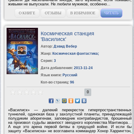
живыми не выпускали. Не любили мужиков, особенно...
О КНИГЕ
ОТЗЫВЫ
В ИЗБРАННОЕ
ЧИТАТЬ
Космическая станция
'Василиск'
Автор:
Дэвид Вебер
Жанр:
Космическая фантастика
;
Серия:
3
Дата добавления:
2013-11-24
Язык книги:
Русский
Кол-во страниц:
96
0
«Василиск» — далекий перекресток гиперпространственных
туннелей, одинокая база у захолустной планеты, принадлежащей
полудиким аборигенам, заповедник контрабандистов, брошенный
на произвол судьбы аванпост звездного королевства Мантикора…
А еще это арена первой битвы в грядущей войне. И если бы
защиту «Василиска» не возглавила коммандер Хонор Харрингтон,