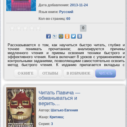
Дата добавления:
2013-11-24
Язык книги:
Русский
Кол-во страниц:
60
0
Рассказывается о том, как научиться быстро читать, глубже и
точнее понимать прочитанное; анализируются причины
медленного чтения и приемы освоения техники быстрого и
эффективного чтения. Книга включает 8 уроков с упражнениями и
контрольными заданиями, позволяющими самостоятельно освоить
метод быстрого чтения. К изданию прилагается вкладыш с
тренировочными таблицами.УЧИМСЯ ЧИТАТЬ БЫСТРО – Первая
ступень обучения в Школе Олега...
О КНИГЕ
ОТЗЫВЫ
В ИЗБРАННОЕ
ЧИТАТЬ
Читать Павича —
обманываться и
верить…
Автор:
Шатько Евгения
Жанр:
Критика
;
Серия:
3