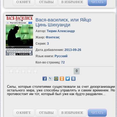
сверхсовременное оружие, от...
О КНИГЕ
ОТЗЫВЫ
В ИЗБРАННОЕ
ЧИТАТЬ
Вася-василиск, или Яйцо
Цинь Шихуанди
Автор:
Тюрин Александр
Жанр:
Фэнтези
;
Серия:
3
Дата добавления:
2013-09-26
Язык книги:
Русский
Кол-во страниц:
72
0
Силы, которые столетиями существовали за счет дезорганизации
остального мира, уже способны управлять и самим временем. Но
противостоит им тот, который был уже как будто раздавлен...
О КНИГЕ
ОТЗЫВЫ
В ИЗБРАННОЕ
ЧИТАТЬ