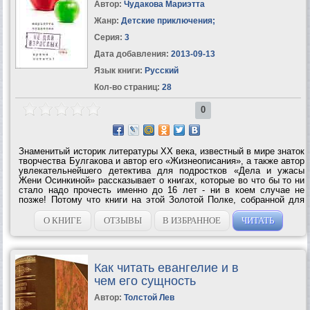
Автор:
Чудакова Мариэтта
Жанр:
Детские приключения
;
Серия:
3
Дата добавления:
2013-09-13
Язык книги:
Русский
Кол-во страниц:
28
0
Знаменитый историк литературы ХХ века, известный в мире знаток
творчества Булгакова и автор его «Жизнеописания», а также автор
увлекательнейшего детектива для подростков «Дела и ужасы
Жени Осинкиной» рассказывает о книгах, которые во что бы то ни
стало надо прочесть именно до 16 лет - ни в коем случае не
позже! Потому что книги на этой Золотой Полке, собранной для
вас Мариэттой Чудаковой, так хитро написаны, что если вы
опоздаете и...
О КНИГЕ
ОТЗЫВЫ
В ИЗБРАННОЕ
ЧИТАТЬ
Как читать евангелие и в
чем его сущность
Автор:
Толстой Лев