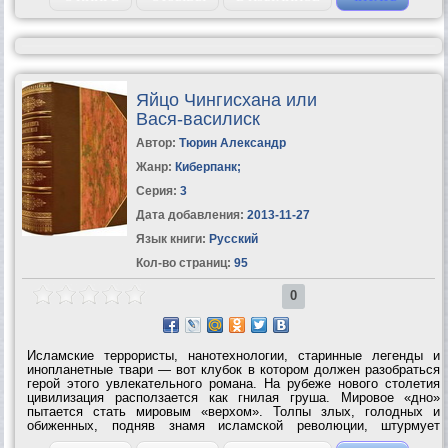
Яйцо Чингисхана или
Вася-василиск
Автор:
Тюрин Александр
Жанр:
Киберпанк
;
Серия:
3
Дата добавления:
2013-11-27
Язык книги:
Русский
Кол-во страниц:
95
0
Исламские террористы, нанотехнологии, старинные легенды и
инопланетные твари — вот клубок в котором должен разобраться
герой этого увлекательного романа. На рубеже нового столетия
цивилизация расползается как гнилая груша. Мировое «дно»
пытается стать мировым «верхом». Толпы злых, голодных и
обиженных, подняв знамя исламской революции, штурмует
бастионы благополучия. В руках у воинов джихада