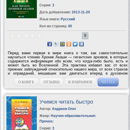
Серия:
3
Дата добавления:
2013-11-20
Язык книги:
Русский
Кол-во страниц:
40
0
Перед вами первая в мире книга о том, как самостоятельно
научиться чтению Хроник Акаши — гигантских архивов, в которых
содержится информация обо всем, что когда-либо было, есть и
может быть во Вселенной. Эта практика избавит вас от всех
прежних заблуждений относительно нашего мира, от всех страхов
и оправданий, мешавших вам двигаться вперед в духовном
развитии. Поскольку Хроники Акаши — это не физическое место,
а один из уровней...
О КНИГЕ
ОТЗЫВЫ
В ИЗБРАННОЕ
ЧИТАТЬ
Учимся читать быстро
Автор:
Андреев Олег
Жанр:
Научно-образовательная:
Прочее
;
Серия:
3