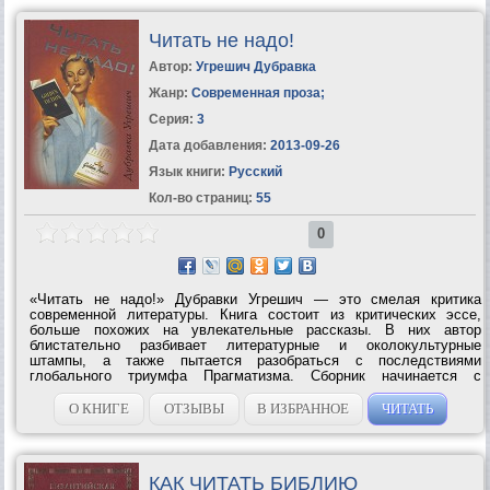
Читать не надо!
Автор:
Угрешич Дубравка
Жанр:
Современная проза
;
Серия:
3
Дата добавления:
2013-09-26
Язык книги:
Русский
Кол-во страниц:
55
0
«Читать не надо!» Дубравки Угрешич — это смелая критика
современной литературы. Книга состоит из критических эссе,
больше похожих на увлекательные рассказы. В них автор
блистательно разбивает литературные и околокультурные
штампы, а также пытается разобраться с последствиями
глобального триумфа Прагматизма. Сборник начинается с
остроумной критики книгоиздательского дела, от которой Угрешич
переходит к гораздо более серьезным...
О КНИГЕ
ОТЗЫВЫ
В ИЗБРАННОЕ
ЧИТАТЬ
КАК ЧИТАТЬ БИБЛИЮ