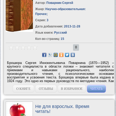
Автор:
Поварнин Сергей
Жанр:
Научно-образовательная:
Прочее
;
Серия:
3
Дата добавления:
2013-11-28
Язык книги:
Русский
Кол-во страниц:
15
0
Брошюра Сергея Иннокентьевича Поварнина (1870—1952) –
крупного специалиста в области логики – знакомит читателя с
приемами и навыками рационального, наиболее
производительного чтения, с психологическими основами
восприятия и усвоения текста. Брошюра впервые была издана в
1924 году. Это одно из первых руководств по методике чтения. Как
писал C. И. Пoварнин в предисловии к изданию 1924 года, – это
«краткое введение в искусство чтения»....
О КНИГЕ
ОТЗЫВЫ
В ИЗБРАННОЕ
ЧИТАТЬ
Не для взрослых. Время
читать!