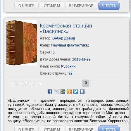
у Мантикоры не было бы шансов на...
О КНИГЕ
ОТЗЫВЫ
В ИЗБРАННОЕ
ЧИТАТЬ
Космическая станция
«Василиск»
Автор:
Вебер Дэвид
Жанр:
Научная фантастика
;
Серия:
3
Дата добавления:
2013-11-29
Язык книги:
Русский
Кол-во страниц:
92
0
«Василиск» – далекий перекресток гиперпространственных
туннелей, одинокая база у захолустной планеты, принадлежащей
полудиким аборигенам, заповедник контрабандистов, брошенный
на произвол судьбы аванпост звездного королевства Мантикора…
А еще это арена первой битвы в грядущей войне. И если бы
защиту «Василиска» не возглавила капитан Виктория Харрингтон,
у Мантикоры не было бы шансов на...
О КНИГЕ
ОТЗЫВЫ
В ИЗБРАННОЕ
ЧИТАТЬ