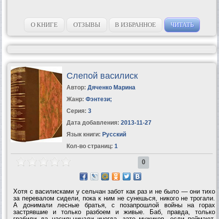
О КНИГЕ
ОТЗЫВЫ
В ИЗБРАННОЕ
ЧИТАТЬ
Слепой василиск
Автор:
Дяченко Марина
Жанр:
Фэнтези
;
Серия:
3
Дата добавления:
2013-11-27
Язык книги:
Русский
Кол-во страниц:
1
0
Хотя с василисками у сельчан забот как раз и не было — они тихо
за перевалом сидели, пока к ним не сунешься, никого не трогали.
А донимали лесные братья, с позапрошлой войны на горах
застрявшие и только разбоем и живые. Баб, правда, только
грабили да насильничали иногда, зато мужиков, если поймают,