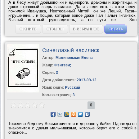
А в Лесу живут дюймовочки и единороги, драконы и жар-птицы, и
даже страшный зверь василиск. Да и люди есть в этом лесу:
пожилой Иванушка, Неотесанный Митяй, он же Леший, Гасан-
игрушечник… и Кощей, который вовсе даже Пал Палыч Гигантюк,
бывший штатный руководитель, а по сути же — Зло
изначальное… fantlab.ru ©...
О КНИГЕ
ОТЗЫВЫ
В ИЗБРАННОЕ
ЧИТАТЬ
Синеглазый василиск
Автор:
Малиновская Елена
Жанр:
Фэнтези
;
Серия:
3
Дата добавления:
2013-09-12
Язык книги:
Русский
Кол-во страниц:
3
0
Тоскливо бедному Веське живется в деревне у бабки. Однажды он
знакомится с двумя мальчишками, которые берут его с собой в
опасное...