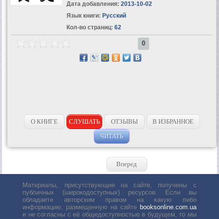
Дата добавления:
2013-10-02
Язык книги:
Русский
Кол-во страниц:
62
0
О КНИГЕ
СЛУШАТЬ
ОТЗЫВЫ
В ИЗБРАННОЕ
ЧИТАТЬ
Вперед
Материалы, присутствующие на сайте, получены с
публичных (широкодоступных) ресурсов. Если вы
обладаете авторским правом на какую либо
информацию, размещенную на сайте
booksonline.com.ua
и не согласны с её общедоступностью в будущем, то мы