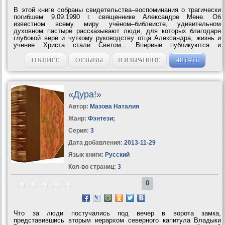
В этой книге собраны свидетельства–воспоминания о трагически
погибшем 9.09.1990 г. священнике Александре Мене. Об
известном всему миру учёном–библеисте, удивительном
духовном пастыре рассказывают люди, для которых благодаря
глубокой вере и чуткому руководству отца Александра, жизнь и
учение Христа стали Светом… Впервые публикуются и
воспоминания «Мой путь» матери о. Александра Е. С. Мень и её
сестры В.Я.Василевской 'Катакомбы XX...
О КНИГЕ
ОТЗЫВЫ
В ИЗБРАННОЕ
ЧИТАТЬ
«Дура!»
Автор:
Мазова Наталия
Жанр:
Фэнтези
;
Серия:
3
Дата добавления:
2013-11-29
Язык книги:
Русский
Кол-во страниц:
3
0
Что за люди постучались под вечер в ворота замка,
представившись вторым иерархом северного капитула Владыки