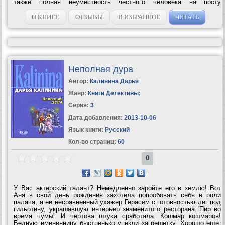
также полная неуместность честного человека на посту
следователя. Добиваясь истины, он теряет шансы на продвижение
по службе. Сквозь...
О КНИГЕ
ОТЗЫВЫ
В ИЗБРАННОЕ
ЧИТАТЬ
Неполная дура
Автор:
Калинина Дарья
Жанр:
Книги Детективы
;
Серия:
3
Дата добавления:
2013-10-06
Язык книги:
Русский
Кол-во страниц:
60
0
У Вас актерский талант? Немедленно заройте его в землю! Вот
Аня в свой день рождения захотела попробовать себя в роли
палача, а ее несравненный ухажер Герасим с готовностью лег под
гильотину, украшавшую интерьер знаменитого ресторана 'Пир во
время чумы'. И чертова штука сработала. Кошмар кошмаров!
Бедную именинницу быстренько упекли за решетку. Хорошо еще,