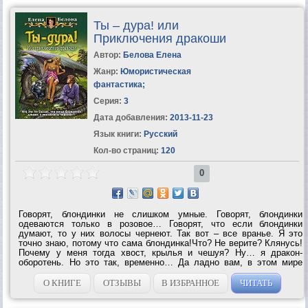
Ты – дура! или
Приключения дракоши
Автор:
Белова Елена
Жанр:
Юмористическая
фантастика
;
Серия:
3
Дата добавления:
2013-11-23
Язык книги:
Русский
Кол-во страниц:
120
0
Говорят, блондинки не слишком умные. Говорят, блондинки
одеваются только в розовое… Говорят, что если блондинки
думают, то у них волосы чернеют. Так вот – все вранье. Я это
точно знаю, потому что сама блондинка!Что? Не верите? Клянусь!
Почему у меня тогда хвост, крылья и чешуя? Ну… я дракон-
оборотень. Но это так, временно… Да ладно вам, в этом мире
полно драконов, не парьтесь. Ну что еще? Кто у меня на спине?
Это мой новый парень, шаман Рикке...
О КНИГЕ
ОТЗЫВЫ
В ИЗБРАННОЕ
ЧИТАТЬ