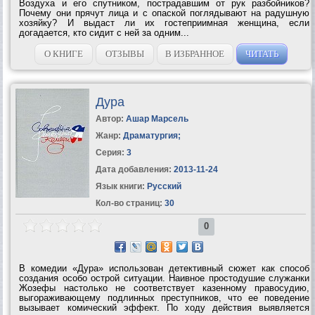
Воздуха и его спутником, пострадавшим от рук разбойников?
Почему они прячут лица и с опаской поглядывают на радушную
хозяйку? И выдаст ли их гостеприимная женщина, если
догадается, кто сидит с ней за одним...
О КНИГЕ
ОТЗЫВЫ
В ИЗБРАННОЕ
ЧИТАТЬ
Дура
Автор:
Ашар Марсель
Жанр:
Драматургия
;
Серия:
3
Дата добавления:
2013-11-24
Язык книги:
Русский
Кол-во страниц:
30
0
В комедии «Дура» использован детективный сюжет как способ
создания особо острой ситуации. Наивное простодушие служанки
Жозефы настолько не соответствует казенному правосудию,
выгораживающему подлинных преступников, что ее поведение
вызывает комический эффект. По ходу действия выявляется