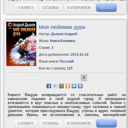
подруги Анечки - сыщицы-любительницы Инна и Мариша рвутся
помочь страдалице....
О КНИГЕ
ОТЗЫВЫ
В ИЗБРАННОЕ
ЧИТАТЬ
Моя любимая дура
Автор:
Дышев Андрей
Жанр:
Книги Боевики
;
Серия:
3
Дата добавления:
2013-11-19
Язык книги:
Русский
Кол-во страниц:
115
0
Кирилл Вацура возвращается со спасательных работ на
кавказском леднике в свой родной город. И неожиданно
втягивается в круг опасных и необъяснимых событий. Звонки с
требованием повиноваться неизвестному, труп человека в темной
'девятке', которая преследовала Вацуру, угрозы в адрес любимой
девушки Ирины, ее исчезновение и, наконец, милицейский
'хвост'… В конце концов Вацура оказался на Кавказе, в том самом
месте, откуда только что...
О КНИГЕ
ОТЗЫВЫ
В ИЗБРАННОЕ
ЧИТАТЬ