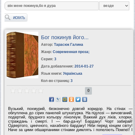
Бог покинув його...
Автор:
Тарасюк Галина
Жанр:
Современная проза
;
Серия:
3
Дата добавления:
2014-01-27
Язык книги:
Українська
Кол-во страниц:
3
0
Вузький, похмурий, безконечно довгий коридор. На стінах —
облуплена до сірих панелей штукатурка. На підлозі — вичовганий,
подертий, брудного кольору лінолеум. Важкий дух ліків, хлорки,
страждань і смерті. І — бар-да-ку! Бардаку! Чорт забирай!
Одвертого, цинічного, нахабного бардаку! Ніби перед кінцем світу!
Наче за цими обшарпаними стінами димлять і попеліють Помпеї! І
вже нема ні держави, ні влади, ні… совісті людської!.. Чорт