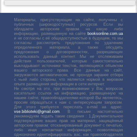
Материалы, присутствующие на сайте, получены с
публичных (широкодоступных) ресурсов. Если вы
обладаете авторским правом на какую либо
информацию, размещенную на сайте
booksonline.com.ua
и не согласны с её общедоступностью в будущем, то мы
согласны рассмотреть предложения по удалению
определенного материала, а также обсудить
предложения о договоренностях, разрешающих
использовать данный контент. Мы не отслеживаем
действия пользователей, которые самостоятельно
выкладывают источники текстов, являющиеся объектом
вашего авторского права. Все данные на сайт,
загружаются автоматически, не проходя заранее отбора
с чьей либо стороны, что является нормой в мировом
опыте размещения информации в сети интернет.
Не смотря на это, при возникновении у Вас вопросов
касательно ссылок на информацию, размещенную на
нашем сайте, правообладателями которой Вы являетесь,
просим обращаться к нам с интересующим запросом.
Для этого требуется переслать е-mail на адрес:
vse.biblioteki@gmail.com
. В письме настоятельно
рекомендуем подать такие сведения : 1.Документальное
подтверждение ваших прав на материал, защищённый
авторским правом: отсканированный документ с печатью,
либо иная контактная информация, позволяющая
однозначно идентифицировать вас, как правообладателя