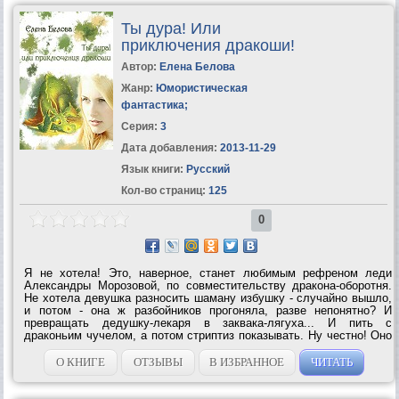
Ты дура! Или
приключения дракоши!
Автор:
Елена Белова
Жанр:
Юмористическая
фантастика
;
Серия:
3
Дата добавления:
2013-11-29
Язык книги:
Русский
Кол-во страниц:
125
0
Я не хотела! Это, наверное, станет любимым рефреном леди
Александры Морозовой, по совместительству дракона-оборотня.
Не хотела девушка разносить шаману избушку - случайно вышло,
и потом - она ж разбойников прогоняла, разве непонятно? И
превращать дедушку-лекаря в заквака-лягуха... И пить с
драконьим чучелом, а потом стриптиз показывать. Ну честно! Оно
само как-то получилось. А тип с зелеными яйцами и ковен сами
виноваты....
О КНИГЕ
ОТЗЫВЫ
В ИЗБРАННОЕ
ЧИТАТЬ