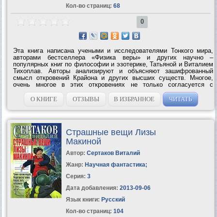
Кол-во страниц:
68
0
Эта книга написана учеными и исследователями Тонкого мира,
авторами бестселлера «Физика веры» и других научно –
популярных книг по философии и эзотерике, Татьяной и Виталием
Тихоплав. Авторы анализируют и объясняют зашифрованный
смысл откровений Крайона и других высших существ. Многое,
очень многое в этих откровениях не только согласуется с
научными знаниями, но и сулит новые сенсационные открытия. Не
случайно послания Крайона,...
О КНИГЕ
ОТЗЫВЫ
В ИЗБРАННОЕ
ЧИТАТЬ
Страшные вещи Лизы
Макиной
Автор:
Сертаков Виталий
Жанр:
Научная фантастика
;
Серия:
3
Дата добавления:
2013-09-06
Язык книги:
Русский
Кол-во страниц:
104