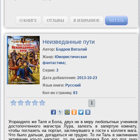
О КНИГЕ
ОТЗЫВЫ
В ИЗБРАННОЕ
ЧИТАТЬ
Неизведанные пути
Автор:
Бодров Виталий
Жанр:
Юмористическая
фантастика
;
Серия:
3
Дата добавления:
2013-10-23
Язык книги:
Русский
Кол-во страниц:
83
1
Угораздило же Таля и Бола, двух не в меру любопытных учеников
достопочтенного магистра Лура, залезть в запертую комнату,
чтобы поглазеть на портал, заглянувшего в гости к коллеге мага.
Что было дальше, догадаться не трудно. То ли Таль в заклинании
активации что-то напутал, то ли нескладеха Бол его под руку