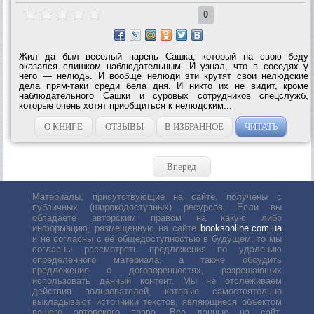
0
Жил да был веселый парень Сашка, который на свою беду
оказался слишком наблюдательным. И узнал, что в соседях у
него — нелюдь. И вообще нелюди эти крутят свои нелюдские
дела прям-таки среди бела дня. И никто их не видит, кроме
наблюдательного Сашки и суровых сотрудников спецслужб,
которые очень хотят приобщиться к нелюдским...
О КНИГЕ
ОТЗЫВЫ
В ИЗБРАННОЕ
ЧИТАТЬ
Вперед
Материалы, присутствующие на сайте, получены с
публичных (широкодоступных) ресурсов. Если вы
обладаете авторским правом на какую либо
информацию, размещенную на сайте
booksonline.com.ua
и не согласны с её общедоступностью в будущем, то мы
согласны рассмотреть предложения по удалению
определенного материала, а также обсудить
предложения о договоренностях, разрешающих
использовать данный контент. Мы не отслеживаем
действия пользователей, которые самостоятельно
выкладывают источники текстов, являющиеся объектом
вашего авторского права. Все данные на сайт,