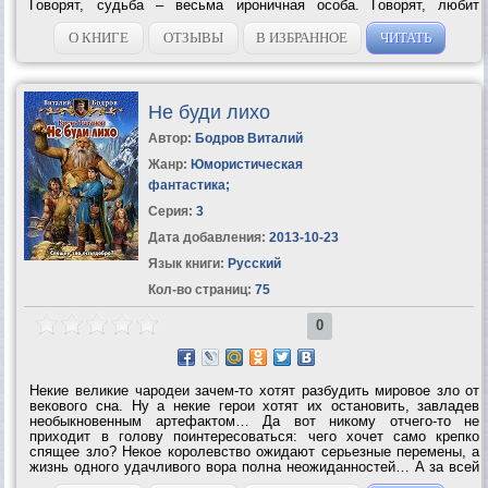
Говорят, судьба – весьма ироничная особа. Говорят, любит
пошутить. Может, не...
О КНИГЕ
ОТЗЫВЫ
В ИЗБРАННОЕ
ЧИТАТЬ
Не буди лихо
Автор:
Бодров Виталий
Жанр:
Юмористическая
фантастика
;
Серия:
3
Дата добавления:
2013-10-23
Язык книги:
Русский
Кол-во страниц:
75
0
Некие великие чародеи зачем-то хотят разбудить мировое зло от
векового сна. Ну а некие герои хотят их остановить, завладев
необыкновенным артефактом… Да вот никому отчего-то не
приходит в голову поинтересоваться: чего хочет само крепко
спящее зло? Некое королевство ожидают серьезные перемены, а
жизнь одного удачливого вора полна неожиданностей… А за всей
этой неразберихой наблюдают некие не обделенные чувством