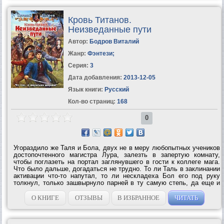
Кровь Титанов.
Неизведанные пути
Автор:
Бодров Виталий
Жанр:
Фэнтези
;
Серия:
3
Дата добавления:
2013-12-05
Язык книги:
Русский
Кол-во страниц:
168
0
Угораздило же Таля и Бола, двух не в меру любопытных учеников
достопочтенного магистра Лура, залезть в запертую комнату,
чтобы поглазеть на портал заглянувшего в гости к коллеге мага.
Что было дальше, догадаться не трудно. То ли Таль в заклинании
активации что-то напутал, то ли нескладеха Бол его под руку
толкнул, только зашвырнуло парней в ту самую степь, да еще и
со сдвигом во времени. Страхов натерпелись и приключений
накушались по...
О КНИГЕ
ОТЗЫВЫ
В ИЗБРАННОЕ
ЧИТАТЬ