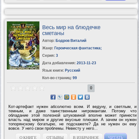
Весь мир на блюдечке
сметаны
Автор:
Бодров Виталий
Жанр:
Героическая фантастика
;
Серия:
3
Дата добавления:
2013-11-23
Язык книги:
Русский
Кол-во страниц:
99
0
Кот-артефакт нужен абсолютно всем. И ведуну, и светлым, и
темным, и даже таинственным нигромантам. Потому что
обладание этой полезной штуковиной вполне может принести
власть над миром и другие вкусные плюшки. А зачем он нужен
топорянскому богатырю, не подскажете? Да не нужен он ему
вовсе. У него свои проблемы. Невесту у него...
О КНИГЕ
ОТЗЫВЫ
В ИЗБРАННОЕ
ЧИТАТЬ