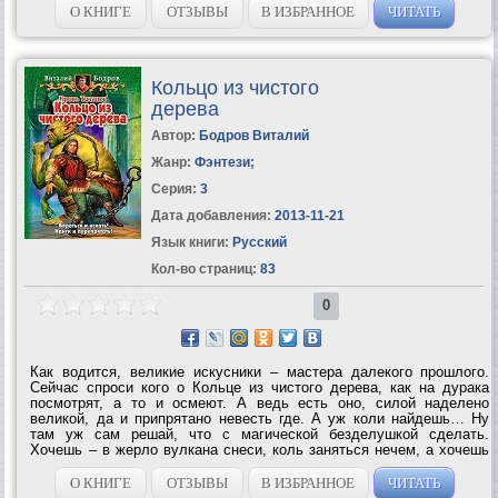
юмора...
О КНИГЕ
ОТЗЫВЫ
В ИЗБРАННОЕ
ЧИТАТЬ
Кольцо из чистого
дерева
Автор:
Бодров Виталий
Жанр:
Фэнтези
;
Серия:
3
Дата добавления:
2013-11-21
Язык книги:
Русский
Кол-во страниц:
83
0
Как водится, великие искусники – мастера далекого прошлого.
Сейчас спроси кого о Кольце из чистого дерева, как на дурака
посмотрят, а то и осмеют. А ведь есть оно, силой наделено
великой, да и припрятано невесть где. А уж коли найдешь… Ну
там уж сам решай, что с магической безделушкой сделать.
Хочешь – в жерло вулкана снеси, коль заняться нечем, а хочешь
– и на палец пристрой, все пригодится.А впрочем… Поиски иногда
интересней находки,...
О КНИГЕ
ОТЗЫВЫ
В ИЗБРАННОЕ
ЧИТАТЬ