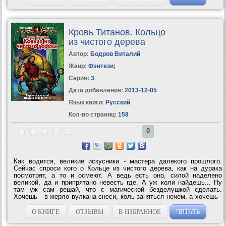
Кровь Титанов. Кольцо
из чистого дерева
Автор:
Бодров Виталий
Жанр:
Фэнтези
;
Серия:
3
Дата добавления:
2013-12-05
Язык книги:
Русский
Кол-во страниц:
158
0
Как водится, великие искусники - мастера далекого прошлого.
Сейчас спроси кого о Кольце из чистого дерева, как на дурака
посмотрят, а то и осмеют. А ведь есть оно, силой наделено
великой, да и припрятано невесть где. А уж коли найдешь... Ну
там уж сам решай, что с магической безделушкой сделать.
Хочешь - в жерло вулкана снеси, коль заняться нечем, а хочешь -
и на палец пристрой, все пригодится. А впрочем... Поиски иногда
интересней находки,...
О КНИГЕ
ОТЗЫВЫ
В ИЗБРАННОЕ
ЧИТАТЬ