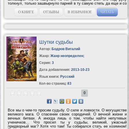
толкнул, только зашвырнуло парней в ту самую степь да еще и со
сдвигом во времени. Страхов натерпелись и приключений
накушались по...
О КНИГЕ
ОТЗЫВЫ
В ИЗБРАННОЕ
ЧИТАТЬ
Шутки судьбы
Автор:
Бодров Виталий
Жанр:
Жанр неопределен
;
Серия:
3
Дата добавления:
2013-10-23
Язык книги:
Русский
Кол-во страниц:
83
0
Все мы о чем-то просим судьбу. О силе и ловкости. О могуществе
великого мага. О спасении своих сородичей. О вечной жизни и
вечных битвах. А иногда лишь о том, чтобы найти непутевых
ученичков… Что просил ты у судьбы, великий, ужасный
придворный маг? Хотя что там! Ты собирался стать ее хозяином!