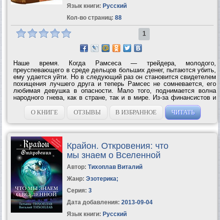
Язык книги:
Русский
Кол-во страниц:
88
1
Наше время. Когда Рамсеса — трейдера, молодого,
преуспевающего в среде дельцов больших денег, пытаются убить,
ему удается уйти. Но в следующий раз он становится свидетелем
похищения лучшего друга и теперь Рамсес не сомневается, его
любимая девушка в опасности. Мало того, поднимается волна
народного гнева, как в стране, так и в мире. Из-за финансистов и
насквозь коррумпированной власти, люди окончательно
обнищали. Они озлоблены и...
О КНИГЕ
ОТЗЫВЫ
В ИЗБРАННОЕ
ЧИТАТЬ
Крайон. Откровения: что
мы знаем о Вселенной
Автор:
Тихоплав Виталий
Жанр:
Эзотерика
;
Серия:
3
Дата добавления:
2013-09-04
Язык книги:
Русский