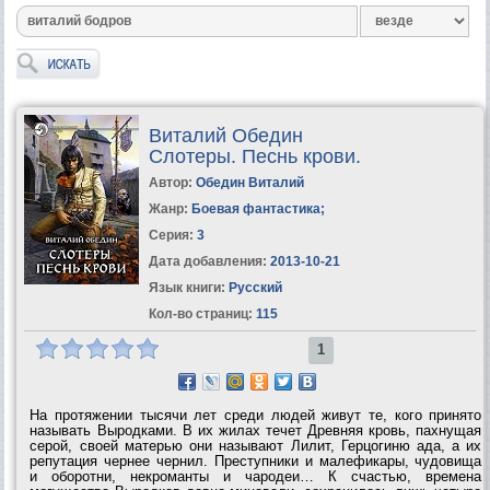
Виталий Обедин
Слотеры. Песнь крови.
Автор:
Обедин Виталий
Жанр:
Боевая фантастика
;
Серия:
3
Дата добавления:
2013-10-21
Язык книги:
Русский
Кол-во страниц:
115
1
На протяжении тысячи лет среди людей живут те, кого принято
называть Выродками. В их жилах течет Древняя кровь, пахнущая
серой, своей матерью они называют Лилит, Герцогиню ада, а их
репутация чернее чернил. Преступники и малефикары, чудовища
и оборотни, некроманты и чародеи… К счастью, времена