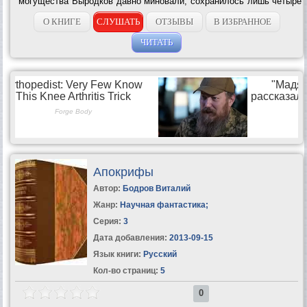
могущества Выродков давно миновали, сохранилось лишь четыре
клана Древней крови, осевшие в городе Ур, Блистательном и
Проклятом, и пытающиеся...
О КНИГЕ
СЛУШАТЬ
ОТЗЫВЫ
В ИЗБРАННОЕ
ЧИТАТЬ
Апокрифы
Автор:
Бодров Виталий
Жанр:
Научная фантастика
;
Серия:
3
Дата добавления:
2013-09-15
Язык книги:
Русский
Кол-во страниц:
5
0