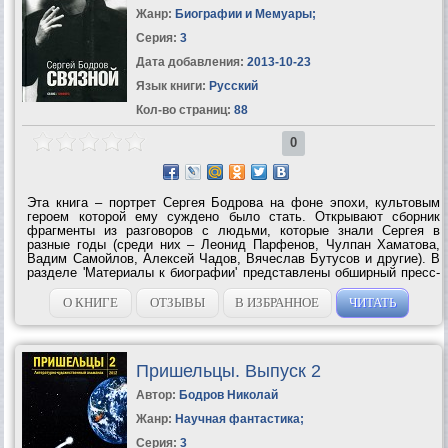
Жанр:
Биографии и Мемуары
;
Серия:
3
Дата добавления:
2013-10-23
Язык книги:
Русский
Кол-во страниц:
88
0
Эта книга – портрет Сергея Бодрова на фоне эпохи, культовым
героем которой ему суждено было стать. Открывают сборник
фрагменты из разговоров с людьми, которые знали Сергея в
разные годы (среди них – Леонид Парфенов, Чулпан Хаматова,
Вадим Самойлов, Алексей Чадов, Вячеслав Бутусов и другие). В
разделе 'Материалы к биографии' представлены обширный пресс-
дайджест и выбранные места из интервью. Но главное, что
включает сборник, –...
О КНИГЕ
ОТЗЫВЫ
В ИЗБРАННОЕ
ЧИТАТЬ
Пришельцы. Выпуск 2
Автор:
Бодров Николай
Жанр:
Научная фантастика
;
Серия:
3