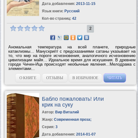
Дата добавления:
2013-11-15
Язык книги:
Русский
Кол-во страниц:
42
2
Аномальная температура на всей планете, природные
катаклизмы… Манускрипт с предсказаниями сатаны указывает на
то, что мир на пороге исчезновения, аналогичного исчезновению
цивилизации майя… Идеальное время для искушения. В древнем
городе Чичен-Ица происходят необычные явления…Мелодрама с
элементами...
О КНИГЕ
ОТЗЫВЫ
В ИЗБРАННОЕ
ЧИТАТЬ
Бабло пожаловать! Или
крик на суку
Автор:
Вир Виталий
Жанр:
Современная проза
;
Серия:
3
Дата добавления:
2014-01-07