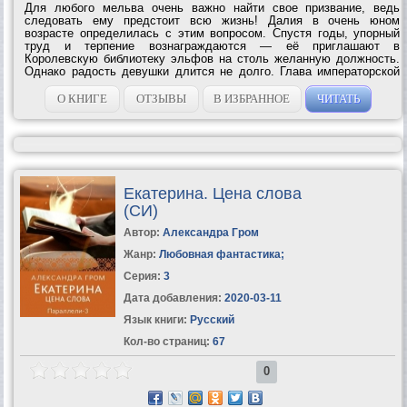
Для любого мельва очень важно найти свое призвание, ведь
следовать ему предстоит всю жизнь! Далия в очень юном
возрасте определилась с этим вопросом. Спустя годы, упорный
труд и терпение вознаграждаются — её приглашают в
Королевскую библиотеку эльфов на столь желанную должность.
Однако радость девушки длится не долго. Глава императорской
охранки, мрачный герцог Левий, убедительно доказывает мельве,
что заветная мечта —...
О КНИГЕ
ОТЗЫВЫ
В ИЗБРАННОЕ
ЧИТАТЬ
Екатерина. Цена слова
(СИ)
Автор:
Александра Гром
Жанр:
Любовная фантастика
;
Серия:
3
Дата добавления:
2020-03-11
Язык книги:
Русский
Кол-во страниц:
67
0