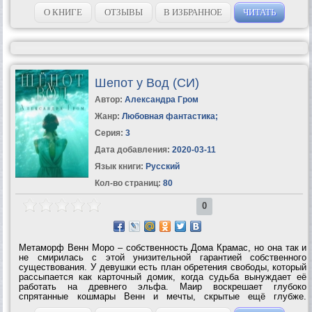
Стефану расположить к себе целеустремленную и своенравную
барышню? И на что будет...
О КНИГЕ
ОТЗЫВЫ
В ИЗБРАННОЕ
ЧИТАТЬ
Шепот у Вод (СИ)
Автор:
Александра Гром
Жанр:
Любовная фантастика
;
Серия:
3
Дата добавления:
2020-03-11
Язык книги:
Русский
Кол-во страниц:
80
0
Метаморф Венн Моро – собственность Дома Крамас, но она так и
не смирилась с этой унизительной гарантией собственного
существования. У девушки есть план обретения свободы, который
рассыпается как карточный домик, когда судьба вынуждает её
работать на древнего эльфа. Маир воскрешает глубоко
спрятанные кошмары Венн и мечты, скрытые ещё глубже.
Неизвестно, что для Венн окажется сложнее: знакомство с самой