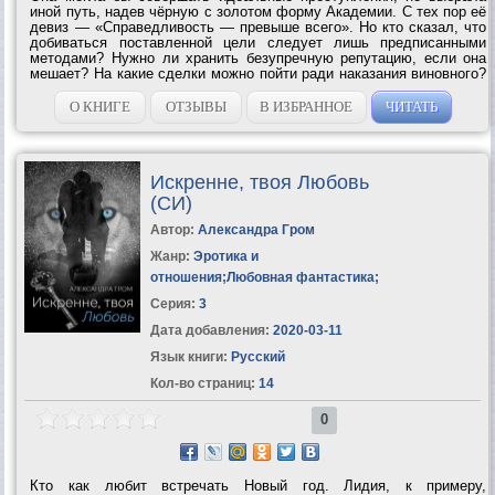
иной путь, надев чёрную с золотом форму Академии. С тех пор её
девиз — «Справедливость — превыше всего». Но кто сказал, что
добиваться поставленной цели следует лишь предписанными
методами? Нужно ли хранить безупречную репутацию, если она
мешает? На какие сделки можно пойти ради наказания виновного?
Расследование — это игра! Вопрос лишь в том, как долго её
станут терпеть...
О КНИГЕ
ОТЗЫВЫ
В ИЗБРАННОЕ
ЧИТАТЬ
Искренне, твоя Любовь
(СИ)
Автор:
Александра Гром
Жанр:
Эротика и
отношения
;
Любовная фантастика
;
Серия:
3
Дата добавления:
2020-03-11
Язык книги:
Русский
Кол-во страниц:
14
0
Кто как любит встречать Новый год. Лидия, к примеру,