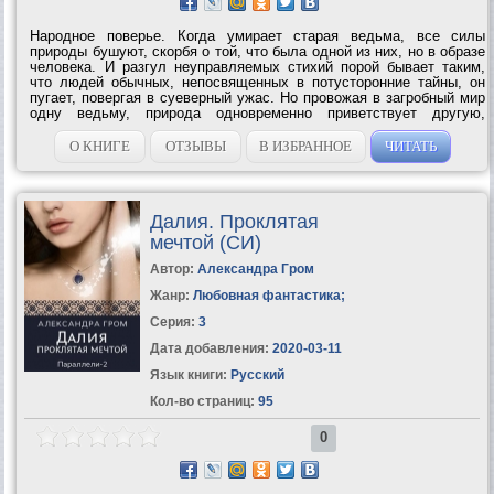
Народное поверье. Когда умирает старая ведьма, все силы
природы бушуют, скорбя о той, что была одной из них, но в образе
человека. И разгул неуправляемых стихий порой бывает таким,
что людей обычных, непосвященных в потусторонние тайны, он
пугает, повергая в суеверный ужас. Но провожая в загробный мир
одну ведьму, природа одновременно приветствует другую,
наследующую дар умирающей. Ибо ни одна обладательница
темных сил не может...
О КНИГЕ
ОТЗЫВЫ
В ИЗБРАННОЕ
ЧИТАТЬ
Далия. Проклятая
мечтой (СИ)
Автор:
Александра Гром
Жанр:
Любовная фантастика
;
Серия:
3
Дата добавления:
2020-03-11
Язык книги:
Русский
Кол-во страниц:
95
0