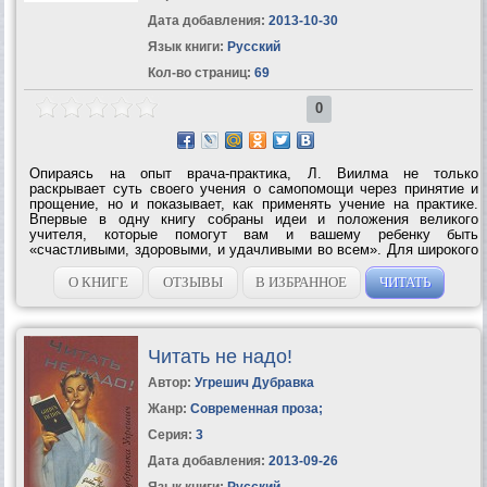
Дата добавления:
2013-10-30
Язык книги:
Русский
Кол-во страниц:
69
0
Опираясь на опыт врача-практика, Л. Виилма не только
раскрывает суть своего учения о самопомощи через принятие и
прощение, но и показывает, как применять учение на практике.
Впервые в одну книгу собраны идеи и положения великого
учителя, которые помогут вам и вашему ребенку быть
«счастливыми, здоровыми, и удачливыми во всем». Для широкого
круга...
О КНИГЕ
ОТЗЫВЫ
В ИЗБРАННОЕ
ЧИТАТЬ
Читать не надо!
Автор:
Угрешич Дубравка
Жанр:
Современная проза
;
Серия:
3
Дата добавления:
2013-09-26
Язык книги:
Русский