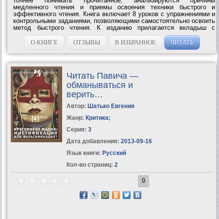
точнее понимать прочитанное; анализируются причины
медленного чтения и приемы освоения техники быстрого и
эффективного чтения. Книга включает 8 уроков с упражнениями и
контрольными заданиями, позволяющими самостоятельно освоить
метод быстрого чтения. К изданию прилагается вкладыш с
тренировочными таблицами.УЧИМСЯ ЧИТАТЬ БЫСТРО – Первая
ступень обучения в Школе Олега...
О КНИГЕ
ОТЗЫВЫ
В ИЗБРАННОЕ
ЧИТАТЬ
Читать Павича —
обманываться и
верить…
Автор:
Шатько Евгения
Жанр:
Критика
;
Серия:
3
Дата добавления:
2013-09-16
Язык книги:
Русский
Кол-во страниц:
2
0