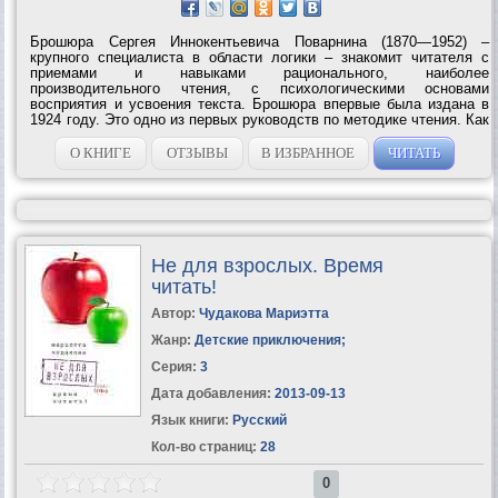
Брошюра Сергея Иннокентьевича Поварнина (1870—1952) –
крупного специалиста в области логики – знакомит читателя с
приемами и навыками рационального, наиболее
производительного чтения, с психологическими основами
восприятия и усвоения текста. Брошюра впервые была издана в
1924 году. Это одно из первых руководств по методике чтения. Как
писал C. И. Пoварнин в предисловии к изданию 1924 года, – это
«краткое введение в искусство чтения»....
О КНИГЕ
ОТЗЫВЫ
В ИЗБРАННОЕ
ЧИТАТЬ
Не для взрослых. Время
читать!
Автор:
Чудакова Мариэтта
Жанр:
Детские приключения
;
Серия:
3
Дата добавления:
2013-09-13
Язык книги:
Русский
Кол-во страниц:
28
0