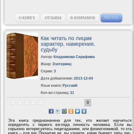
О КНИГЕ
ОТЗЫВЫ
В ИЗБРАННОЕ
ЧИТАТЬ
Как читать по лицам
характер, намерения,
судьбу
Автор:
Кладникова Серафима
Жанр:
Эзотерика
;
Серия:
3
Дата добавления:
2013-12-04
Язык книги:
Русский
Кол-во страниц:
31
0
Эта книга предназначена для тех, кто желает научиться
определять с первого взгляда личность человека. Если вы
серьезно интересуетесь лицегаданием, или физиогномикой, то эта
книга – для вас.Прочитав ее, вы узнаете, какие бывают типы лиц,