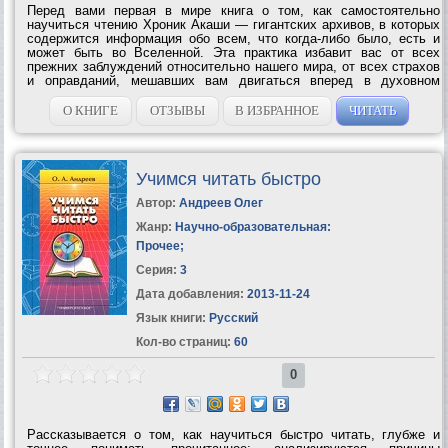
Перед вами первая в мире книга о том, как самостоятельно
научиться чтению Хроник Акаши — гигантских архивов, в которых
содержится информация обо всем, что когда-либо было, есть и
может быть во Вселенной. Эта практика избавит вас от всех
прежних заблуждений относительно нашего мира, от всех страхов
и оправданий, мешавших вам двигаться вперед в духовном
развитии. Поскольку Хроники Акаши — это не физическое место,
а один из уровней...
О КНИГЕ
ОТЗЫВЫ
В ИЗБРАННОЕ
ЧИТАТЬ
Учимся читать быстро
Автор:
Андреев Олег
Жанр:
Научно-образовательная:
Прочее
;
Серия:
3
Дата добавления:
2013-11-24
Язык книги:
Русский
Кол-во страниц:
60
0
Рассказывается о том, как научиться быстро читать, глубже и