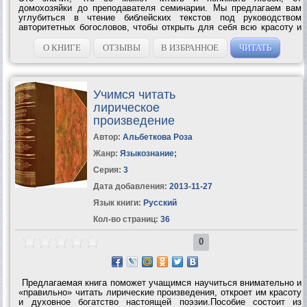
домохозяйки до преподавателя семинарии. Мы предлагаем вам
углубиться в чтение библейских текстов под руководством
авторитетных богословов, чтобы открыть для себя всю красоту и
ценность Писания и увидеть, как оно связано с вашей жизнью в 21
веке. Свыше полумиллиона...
О КНИГЕ
ОТЗЫВЫ
В ИЗБРАННОЕ
ЧИТАТЬ
Учимся читать
лирическое
произведение
Автор:
Альбеткова Роза
Жанр:
Языкознание
;
Серия:
3
Дата добавления:
2013-11-27
Язык книги:
Русский
Кол-во страниц:
36
0
Предлагаемая книга поможет учащимся научиться внимательно и
«правильно» читать лирические произведения, откроет им красоту
и духовное богатство настоящей поэзии.Пособие состоит из