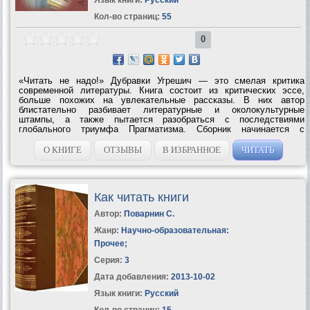
Кол-во страниц:
55
0
«Читать не надо!» Дубравки Угрешич — это смелая критика
современной литературы. Книга состоит из критических эссе,
больше похожих на увлекательные рассказы. В них автор
блистательно разбивает литературные и околокультурные
штампы, а также пытается разобраться с последствиями
глобального триумфа Прагматизма. Сборник начинается с
остроумной критики книгоиздательского дела, от которой Угрешич
переходит к гораздо более серьезным...
О КНИГЕ
ОТЗЫВЫ
В ИЗБРАННОЕ
ЧИТАТЬ
Как читать книги
Автор:
Поварнин С.
Жанр:
Научно-образовательная:
Прочее
;
Серия:
3
Дата добавления:
2013-10-02
Язык книги:
Русский
Кол-во страниц:
15