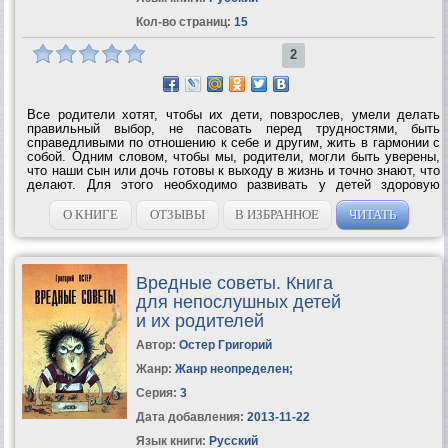
Кол-во страниц:
15
2
Все родители хотят, чтобы их дети, повзрослев, умели делать
правильный выбор, не пасовать перед трудностями, быть
справедливыми по отношению к себе и другим, жить в гармонии с
собой. Одним словом, чтобы мы, родители, могли быть уверены,
что наши сын или дочь готовы к выходу в жизнь и точно знают, что
делают. Для этого необходимо развивать у детей здоровую
самооценку. Любящие мамы и папы всегда поддерживают своих
детей, но одной лишь...
О КНИГЕ
ОТЗЫВЫ
В ИЗБРАННОЕ
ЧИТАТЬ
Вредные советы. Книга
для непослушных детей
и их родителей
Автор:
Остер Григорий
Жанр:
Жанр неопределен
;
Серия:
3
Дата добавления:
2013-11-22
Язык книги:
Русский