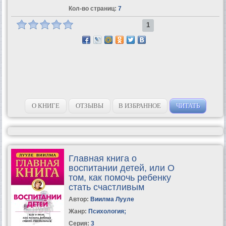
Кол-во страниц:
7
1
О КНИГЕ
ОТЗЫВЫ
В ИЗБРАННОЕ
ЧИТАТЬ
Главная книга о
воспитании детей, или О
том, как помочь ребенку
стать счастливым
Автор:
Виилма Лууле
Жанр:
Психология
;
Серия:
3