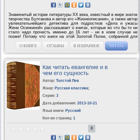
Знаменитый историк литературы ХХ века, известный в мире знаток
творчества Булгакова и автор его «Жизнеописания», а также автор
увлекательнейшего детектива для подростков «Дела и ужасы
Жени Осинкиной» рассказывает о книгах, которые во что бы то ни
стало надо прочесть именно до 16 лет - ни в коем случае не
позже! Потому что книги на этой Золотой Полке, собранной для
вас Мариэттой Чудаковой, так хитро написаны, что если вы
опоздаете и...
О КНИГЕ
ОТЗЫВЫ
В ИЗБРАННОЕ
ЧИТАТЬ
Как читать евангелие и в
чем его сущность
Автор:
Толстой Лев
Жанр:
Русская классика
;
Серия:
3
Дата добавления:
2013-10-21
Язык книги:
Русский
Кол-во страниц:
1
0