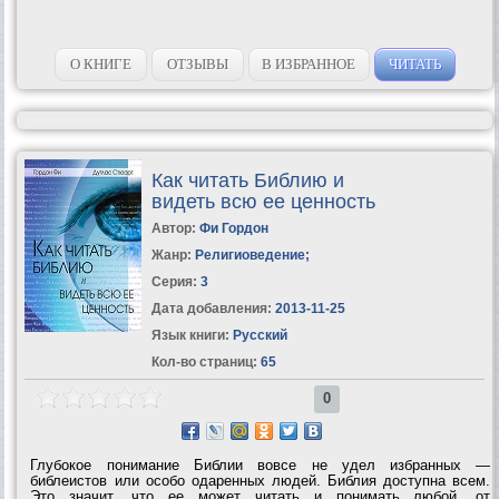
О КНИГЕ
ОТЗЫВЫ
В ИЗБРАННОЕ
ЧИТАТЬ
Как читать Библию и
видеть всю ее ценность
Автор:
Фи Гордон
Жанр:
Религиоведение
;
Серия:
3
Дата добавления:
2013-11-25
Язык книги:
Русский
Кол-во страниц:
65
0
Глубокое понимание Библии вовсе не удел избранных —
библеистов или особо одаренных людей. Библия доступна всем.
Это значит, что ее может читать и понимать любой, от