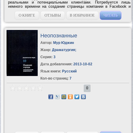
реальными и потенциальными клиентами. Потребуется лишь
немного времени на создание страницы компании в Facebook и
«Вконтакте», дисциплинированность в поддержке коммуникации с
ее посетителями и...
О КНИГЕ
ОТЗЫВЫ
В ИЗБРАННОЕ
ЧИТАТЬ
Неопознанные
Автор:
Мур Юджин
Жанр:
Драматургия
;
Серия:
3
Дата добавления:
2013-10-02
Язык книги:
Русский
Кол-во страниц:
7
0