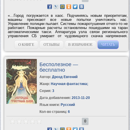
«…Город погружается в хаос. Подчиняясь новым приоритетам,
машины пресекают все новые попытки уничтожить нас.
Управление полиции пылает. Системы пожаротушения отчего-то не
работают. Пожарные расчеты остановлены пошедшими на таран
автоматическими такси. Аппаратура узла связи регионального
управления СБ умирает от чудовищного скачка напряжения.
Гражданский самолет неуклюже пытается протаранить нас и
разваливается в воздухе от...
О КНИГЕ
ОТЗЫВЫ
В ИЗБРАННОЕ
ЧИТАТЬ
Бесполезное —
бесплатно
Автор:
Дрозд Евгений
Жанр:
Научная фантастика
;
Серия:
3
Дата добавления:
2013-11-20
Язык книги:
Русский
Кол-во страниц:
6
0