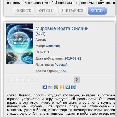
насколько безопасна жизнь? И насколько хорошо мы знаем тех, с
кем проводим все рабочее время на сжатом пространстве
обычного офиса? Жизнь резко...
О КНИГЕ
ОТЗЫВЫ
В ИЗБРАННОЕ
ЧИТАТЬ
Мировые Врата Онлайн
(СИ)
Автор:
Жанр:
Фэнтези
;
Серия:
3
Дата добавления:
2019-08-22
Язык книги:
Русский
Кол-во страниц:
156
0
Лукас Ловерс, простой студент колледжа, выиграл в лотерею
игровое устройство и игру виртуальной реальности! Он начал
играть в эту игру, ничего о ней не зная, и вступил в группу к
незнакомым игрокам. Эта группа сразу же столкнулась с
монстром уровня Босса, и товарищи по команде сбежали, бросив
Лукаса одного. Он, споткнувшись, падает в небольшое отверстие