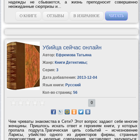
надежды не сбываются, а жизнь преподносит совершенно
неожиданные сюрпризы и...
О КНИГЕ
ОТЗЫВЫ
В ИЗБРАННОЕ
ЧИТАТЬ
Убийца сейчас онлайн
Автор:
Ефремова Татьяна
Жанр:
Книги Детективы
;
Серия:
3
Дата добавления:
2013-12-04
Язык книги:
Русский
Кол-во страниц:
56
0
Чем чреваты знакомства в Сети? Этот вопрос задают себе многие
женщины. Пришлось искать ответ и героиням книги, у которых
пропала подруга.Трагическая цепь событий – исчезновение
Ларисы, убийство одного из директоров фирмы, странные
происшествия и нелепые совпадения заставляют задуматься: