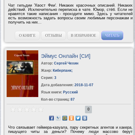
Чат гильдии 'Хвост Феи'. Никаких красочных описаний. Никаких
действий. Исключительно переписка в чате. Юмор, стёб. Если не
нравятся такие написания - проходите мимо. Здесь у читателей
есть возможность задать вопросы своим любимым персонажам и
получить на них...
О КНИГЕ
ОТЗЫВЫ
В ИЗБРАННОЕ
ЧИТАТЬ
Эймус Онлайн [СИ]
Автор:
Сергей Чехин
Жанр:
Киберпанк
;
Серия:
3
Дата добавления:
2018-11-07
Язык книги:
Русский
Кол-во страниц:
87
0
Что связывает геймера-казуала, пару секретных агентов и хакера,
пишущего читы за деньги? Почему люди массово берут