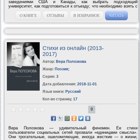
заведениями США и Канады, как выбрать подходящий
университет, как подготовиться к отъезду; что необходимо взять с
собой и что желательно знать и уметь (компьютер, вождение
автомобиля, операции с банковскими счетами и...
О КНИГЕ
ОТЗЫВЫ
В ИЗБРАННОЕ
ЧИТАТЬ
Стихи из онлайн (2013-
2017)
Автор:
Вера Полозкова
Жанр:
Поэзия
;
Серия:
3
Дата добавления:
2018-11-01
Язык книги:
Русский
Кол-во страниц:
17
0
Вера Полозкова — удивительный феномен. Ее стихи
пользователи социальных сетей прозвали «единицами смысла».
Они трогательные, ошеломляющие, иногда жесткие — о жизни,