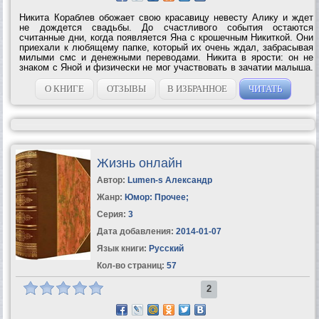
Никита Кораблев обожает свою красавицу невесту Алику и ждет
не дождется свадьбы. До счастливого события остаются
считанные дни, когда появляется Яна с крошечным Никиткой. Они
приехали к любящему папке, который их очень ждал, забрасывая
милыми смс и денежными переводами. Никита в ярости: он не
знаком с Яной и физически не мог участвовать в зачатии малыша.
Никто ему не верит, зато осуждают все. Но это лишь первый шаг
на пути полного...
О КНИГЕ
ОТЗЫВЫ
В ИЗБРАННОЕ
ЧИТАТЬ
Жизнь онлайн
Автор:
Lumen-s Александр
Жанр:
Юмор: Прочее
;
Серия:
3
Дата добавления:
2014-01-07
Язык книги:
Русский
Кол-во страниц:
57
2