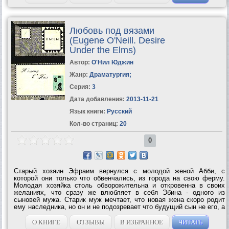
Любовь под вязами
(Eugene O'Neill. Desire
Under the Elms)
Автор:
О'Нил Юджин
Жанр:
Драматургия
;
Серия:
3
Дата добавления:
2013-11-21
Язык книги:
Русский
Кол-во страниц:
20
0
Старый хозяин Эфраим вернулся с молодой женой Абби, с
которой они только что обвенчались, из города на свою ферму.
Молодая хозяйка столь обворожительна и откровенна в своих
желаниях, что сразу же влюбляет в себя Эбина - одного из
сыновей мужа. Старик муж мечтает, что новая жена скоро родит
ему наследника, но он и не подозревает что будущий сын не его, а
молодого...
О КНИГЕ
ОТЗЫВЫ
В ИЗБРАННОЕ
ЧИТАТЬ