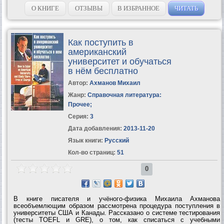
и спасается от Босса, однако, умудряется застрять в этой
пещере! Да еще и не...
О КНИГЕ
ОТЗЫВЫ
В ИЗБРАННОЕ
ЧИТАТЬ
Как поступить в
американский
университет и обучаться
в нём бесплатно
Автор:
Ахманов Михаил
Жанр:
Справочная литература:
Прочее
;
Серия:
3
Дата добавления:
2013-11-20
Язык книги:
Русский
Кол-во страниц:
51
0
В книге писателя и учёного-физика Михаила Ахманова
всеобъемлющим образом рассмотрена процедура поступления в
университеты США и Канады. Рассказано о системе тестирования
(тесты TOEFL и GRE), о том, как списаться с учебными