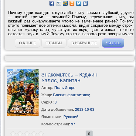
Почему одни находят какую-либо книгу весьма глубокой, другие
— пустой, третьи — заумной? Почему, перечитывая книгу, вы
каждый раз обнаруживаете что-то не замеченное ранее? Почему
кто-то понимает все оттенки смысла, видит сокрытое между строк,
слышит музыку слов, чувствует их вкус, цвет и запах, а кто-то
остается глух к ним? Почему кто-то с первого раза воспринимает
содержимое учебника, а кому-то нужно многократно его
объяснять? Чтобы...
О КНИГЕ
ОТЗЫВЫ
В ИЗБРАННОЕ
ЧИТАТЬ
Знакомьтесь – Юджин
Уэллс, Капитан
Автор:
Поль Игорь
Жанр:
Боевая фантастика
;
Серия:
3
Дата добавления:
2013-10-03
Язык книги:
Русский
Кол-во страниц:
97
0