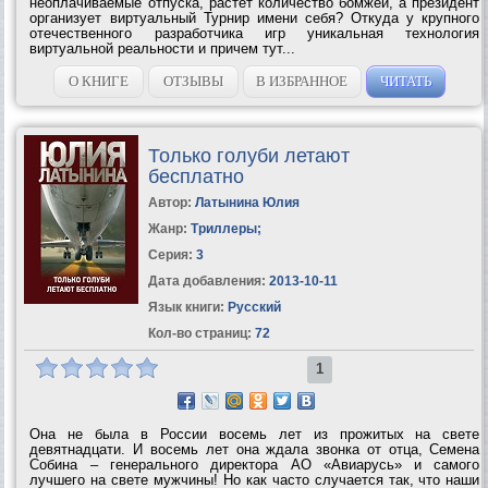
неоплачиваемые отпуска, растет количество бомжей, а президент
организует виртуальный Турнир имени себя? Откуда у крупного
отечественного разработчика игр уникальная технология
виртуальной реальности и причем тут...
О КНИГЕ
ОТЗЫВЫ
В ИЗБРАННОЕ
ЧИТАТЬ
Только голуби летают
бесплатно
Автор:
Латынина Юлия
Жанр:
Триллеры
;
Серия:
3
Дата добавления:
2013-10-11
Язык книги:
Русский
Кол-во страниц:
72
1
Она не была в России восемь лет из прожитых на свете
девятнадцати. И восемь лет она ждала звонка от отца, Семена
Собина – генерального директора АО «Авиарусь» и самого
лучшего на свете мужчины! Но как часто случается так, что наши