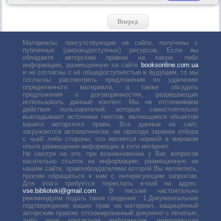
Вперед
Материалы, присутствующие на сайте, получены с
публичных (широкодоступных) ресурсов. Если вы
обладаете авторским правом на какую либо
информацию, размещенную на сайте
booksonline.com.ua
и не согласны с её общедоступностью в будущем, то мы
согласны рассмотреть предложения по удалению
определенного материала, а также обсудить
предложения о договоренностях, разрешающих
использовать данный контент. Мы не отслеживаем
действия пользователей, которые самостоятельно
выкладывают источники текстов, являющиеся объектом
вашего авторского права. Все данные на сайт,
загружаются автоматически, не проходя заранее отбора
с чьей либо стороны, что является нормой в мировом
опыте размещения информации в сети интернет.
Не смотря на это, при возникновении у Вас вопросов
касательно ссылок на информацию, размещенную на
нашем сайте, правообладателями которой Вы являетесь,
просим обращаться к нам с интересующим запросом.
Для этого требуется переслать е-mail на адрес:
vse.biblioteki@gmail.com
. В письме настоятельно
рекомендуем подать такие сведения : 1.Документальное
подтверждение ваших прав на материал, защищённый
авторским правом: отсканированный документ с печатью,
либо иная контактная информация, позволяющая