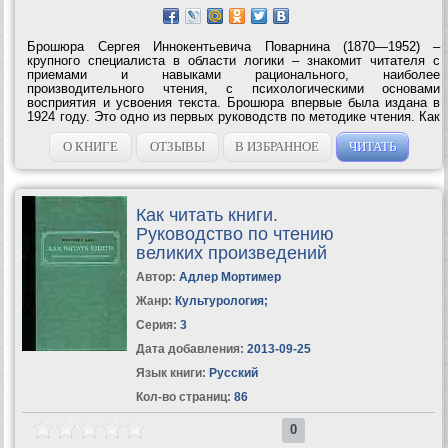
Брошюра Сергея Иннокентьевича Поварнина (1870—1952) –
крупного специалиста в области логики – знакомит читателя с
приемами и навыками рационального, наиболее
производительного чтения, с психологическими основами
восприятия и усвоения текста. Брошюра впервые была издана в
1924 году. Это одно из первых руководств по методике чтения. Как
писал C. И. Пoварнин в предисловии к изданию 1924 года, – это
«краткое введение в искусство чтения»....
О КНИГЕ
ОТЗЫВЫ
В ИЗБРАННОЕ
ЧИТАТЬ
Как читать книги.
Руководство по чтению
великих произведений
Автор:
Адлер Мортимер
Жанр:
Культурология
;
Серия:
3
Дата добавления:
2013-09-25
Язык книги:
Русский
Кол-во страниц:
86
0