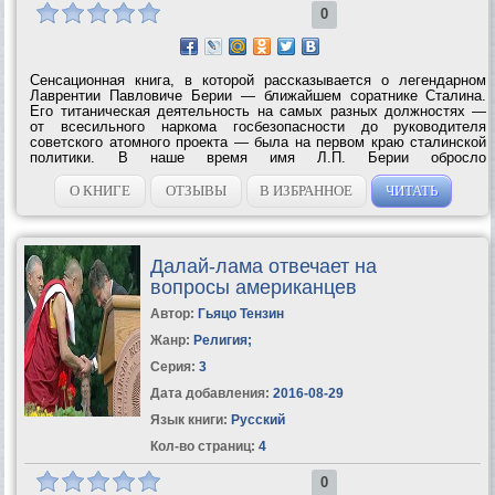
0
Сенсационная книга, в которой рассказывается о легендарном
Лаврентии Павловиче Берии — ближайшем соратнике Сталина.
Его титаническая деятельность на самых разных должностях —
от всесильного наркома госбезопасности до руководителя
советского атомного проекта — была на первом краю сталинской
политики. В наше время имя Л.П. Берии обросло
многочисленными мифами и легендами. Оно постоянно
подвергается нападкам недоброжелателей,...
О КНИГЕ
ОТЗЫВЫ
В ИЗБРАННОЕ
ЧИТАТЬ
Далай-лама отвечает на
вопросы американцев
Автор:
Гьяцо Тензин
Жанр:
Религия
;
Серия:
3
Дата добавления:
2016-08-29
Язык книги:
Русский
Кол-во страниц:
4
0