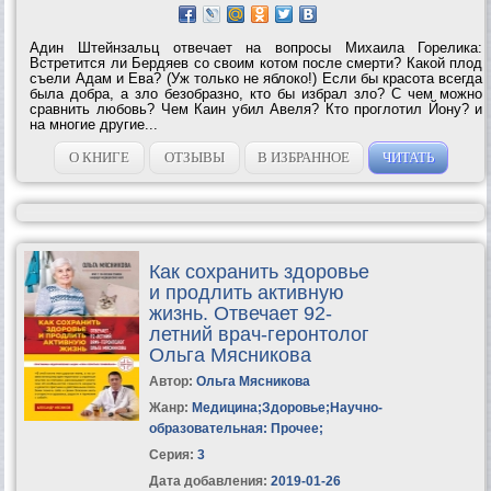
Адин Штейнзальц отвечает на вопросы Михаила Горелика:
Встретится ли Бердяев со своим котом после смерти? Какой плод
съели Адам и Ева? (Уж только не яблоко!) Если бы красота всегда
была добра, а зло безобразно, кто бы избрал зло? С чем можно
сравнить любовь? Чем Каин убил Авеля? Кто проглотил Йону? и
на многие другие...
О КНИГЕ
ОТЗЫВЫ
В ИЗБРАННОЕ
ЧИТАТЬ
Как сохранить здоровье
и продлить активную
жизнь. Отвечает 92-
летний врач-геронтолог
Ольга Мясникова
Автор:
Ольга Мясникова
Жанр:
Медицина
;
Здоровье
;
Научно-
образовательная: Прочее
;
Серия:
3
Дата добавления:
2019-01-26