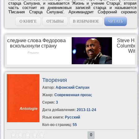
старца Силуана, и называется 'Жизнь и учение Старца', вторая
часть состоит из дневниковых записей старца и называется
'Писания Старца Силуана'. Архимандрит Софроний скромно
назвал свой книжный труд 'житием', то есть он попытался лишь в
меру сил дать образ своего...
О КНИГЕ
ОТЗЫВЫ
В ИЗБРАННОЕ
ЧИТАТЬ
Творения
Автор:
Афонский Силуан
Жанр:
Современная проза
;
Серия:
3
Дата добавления:
2013-11-24
Язык книги:
Русский
Кол-во страниц:
55
0