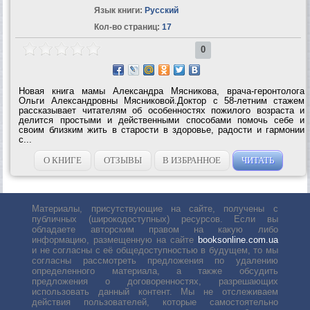
Язык книги:
Русский
Кол-во страниц:
17
0
Новая книга мамы Александра Мясникова, врача-геронтолога
Ольги Александровны Мясниковой.Доктор с 58-летним стажем
рассказывает читателям об особенностях пожилого возраста и
делится простыми и действенными способами помочь себе и
своим близким жить в старости в здоровье, радости и гармонии
с...
О КНИГЕ
ОТЗЫВЫ
В ИЗБРАННОЕ
ЧИТАТЬ
Материалы, присутствующие на сайте, получены с
публичных (широкодоступных) ресурсов. Если вы
обладаете авторским правом на какую либо
информацию, размещенную на сайте
booksonline.com.ua
и не согласны с её общедоступностью в будущем, то мы
согласны рассмотреть предложения по удалению
определенного материала, а также обсудить
предложения о договоренностях, разрешающих
использовать данный контент. Мы не отслеживаем
действия пользователей, которые самостоятельно