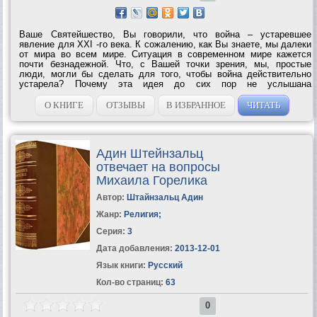
Ваше Святейшество, Вы говорили, что война – устаревшее
явление для XXI -го века. К сожалению, как Вы знаете, мы далеки
от мира во всем мире. Ситуация в современном мире кажется
почти безнадежной. Что, с Вашей точки зрения, мы, простые
люди, могли бы сделать для того, чтобы война действительно
устарела? Почему эта идея до сих пор не услышана
большинством мировых лидеров? Или почему они не уделяют ей
внимания? Как можем мы заставить их...
О КНИГЕ
ОТЗЫВЫ
В ИЗБРАННОЕ
ЧИТАТЬ
Адин Штейнзальц
отвечает на вопросы
Михаила Горелика
Автор:
Штайнзальц Адин
Жанр:
Религия
;
Серия:
3
Дата добавления:
2013-12-01
Язык книги:
Русский
Кол-во страниц:
63
0