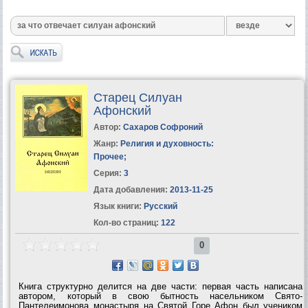
Старец Силуан
Афонский
Автор:
Сахаров Софроний
Жанр:
Религия и духовность:
Прочее
;
Серия:
3
Дата добавления:
2013-11-25
Язык книги:
Русский
Кол-во страниц:
122
0
Книга структурно делится на две части: первая часть написана
автором, который в свою бытность насельником Свято-
Пантелеимонова монастыря на Святой Горе Афон был учеником