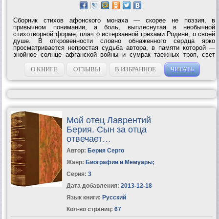
Сборник стихов афонского монаха — скорее не поэзия, в
привычном понимании, а боль, выплеснутая в необычной
стихотворной форме, плач о истерзанной грехами Родине, о своей
душе. В откровенности словно обнаженного сердца ярко
просматривается непростая судьба автора, в памяти которой —
знойное солнце афганской войны и сумрак таежных троп, свет
театральной рампы и тихое мерцание оптинских лампад... Сборник
составлен в хронологическом...
О КНИГЕ
ОТЗЫВЫ
В ИЗБРАННОЕ
ЧИТАТЬ
Мой отец Лаврентий
Берия. Сын за отца
отвечает…
Автор:
Берия Серго
Жанр:
Биографии и Мемуары
;
Серия:
3
Дата добавления:
2013-12-18
Язык книги:
Русский
Кол-во страниц:
67