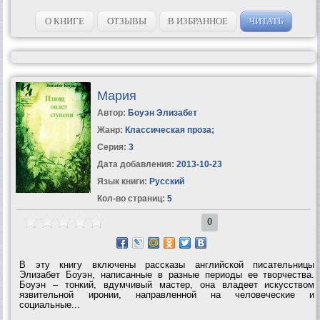
О КНИГЕ
ОТЗЫВЫ
В ИЗБРАННОЕ
ЧИТАТЬ
Мария
Автор:
Боуэн Элизабет
Жанр:
Классическая проза
;
Серия:
3
Дата добавления:
2013-10-23
Язык книги:
Русский
Кол-во страниц:
5
0
В эту книгу включены рассказы английской писательницы
Элизабет Боуэн, написанные в разные периоды ее творчества.
Боуэн – тонкий, вдумчивый мастер, она владеет искусством
язвительной иронии, направленной на человеческие и
социальные...