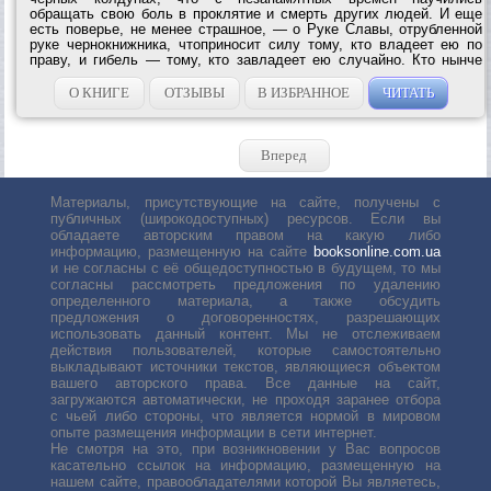
обращать свою боль в проклятие и смерть других людей. И еще
есть поверье, не менее страшное, — о Руке Славы, отрубленной
руке чернокнижника, чтоприносит силу тому, кто владеет ею по
праву, и гибель — тому, кто завладеет ею случайно. Кто нынче
поверит в легенды Старого Юга? А поверить пришлось, ибо
несутся по шоссе шоферы —...
О КНИГЕ
ОТЗЫВЫ
В ИЗБРАННОЕ
ЧИТАТЬ
Вперед
Материалы, присутствующие на сайте, получены с
публичных (широкодоступных) ресурсов. Если вы
обладаете авторским правом на какую либо
информацию, размещенную на сайте
booksonline.com.ua
и не согласны с её общедоступностью в будущем, то мы
согласны рассмотреть предложения по удалению
определенного материала, а также обсудить
предложения о договоренностях, разрешающих
использовать данный контент. Мы не отслеживаем
действия пользователей, которые самостоятельно
выкладывают источники текстов, являющиеся объектом
вашего авторского права. Все данные на сайт,
загружаются автоматически, не проходя заранее отбора
с чьей либо стороны, что является нормой в мировом
опыте размещения информации в сети интернет.
Не смотря на это, при возникновении у Вас вопросов
касательно ссылок на информацию, размещенную на
нашем сайте, правообладателями которой Вы являетесь,