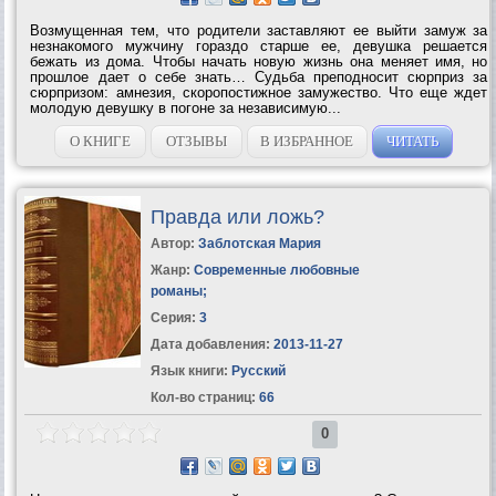
Возмущенная тем, что родители заставляют ее выйти замуж за
незнакомого мужчину гораздо старше ее, девушка решается
бежать из дома. Чтобы начать новую жизнь она меняет имя, но
прошлое дает о себе знать… Судьба преподносит сюрприз за
сюрпризом: амнезия, скоропостижное замужество. Что еще ждет
молодую девушку в погоне за независимую...
О КНИГЕ
ОТЗЫВЫ
В ИЗБРАННОЕ
ЧИТАТЬ
Правда или ложь?
Автор:
Заблотская Мария
Жанр:
Современные любовные
романы
;
Серия:
3
Дата добавления:
2013-11-27
Язык книги:
Русский
Кол-во страниц:
66
0