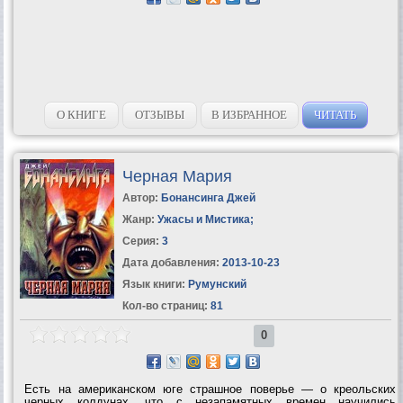
О КНИГЕ
ОТЗЫВЫ
В ИЗБРАННОЕ
ЧИТАТЬ
Черная Мария
Автор:
Бонансинга Джей
Жанр:
Ужасы и Мистика
;
Серия:
3
Дата добавления:
2013-10-23
Язык книги:
Румунский
Кол-во страниц:
81
0
Есть на американском юге страшное поверье — о креольских
черных колдунах, что с незапамятных времен научились