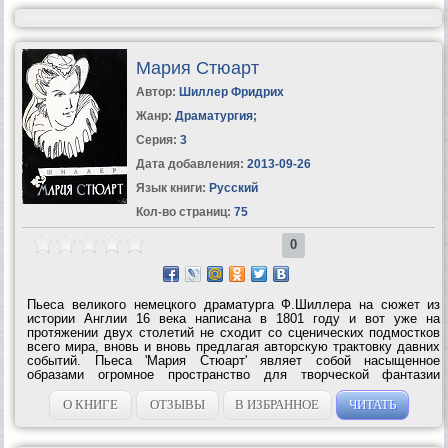
Мария Стюарт
Автор:
Шиллер Фридрих
Жанр:
Драматургия
;
Серия:
3
Дата добавления:
2013-09-26
Язык книги:
Русский
Кол-во страниц:
75
0
Пьеса великого немецкого драматурга Ф.Шиллера на сюжет из
истории Англии 16 века написана в 1801 году и вот уже на
протяжении двух столетий не сходит со сценических подмостков
всего мира, вновь и вновь предлагая авторскую трактовку давних
событий. Пьеса 'Мария Стюарт' являет собой насыщенное
образами огромное пространство для творческой фантазии
художника. Ведь в ней нет переложения сухих исторических
фактов, но воссоздана...
О КНИГЕ
ОТЗЫВЫ
В ИЗБРАННОЕ
ЧИТАТЬ