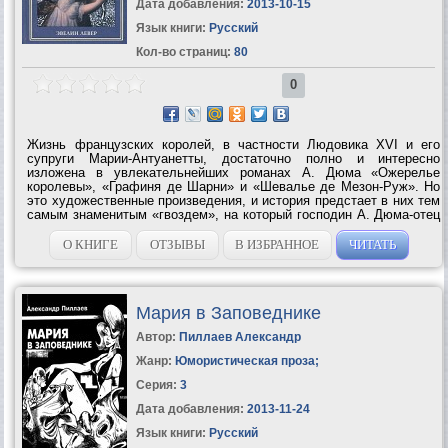
Дата добавления:
2013-10-15
Язык книги:
Русский
Кол-во страниц:
80
0
Жизнь французских королей, в частности Людовика XVI и его
супруги Марии-Антуанетты, достаточно полно и интересно
изложена в увлекательнейших романах А. Дюма «Ожерелье
королевы», «Графиня де Шарни» и «Шевалье де Мезон-Руж». Но
это художественные произведения, и история предстает в них тем
самым знаменитым «гвоздем», на который господин А. Дюма-отец
вешал свою шляпу. Предлагаемый читателю документальный
очерк принадлежит перу...
О КНИГЕ
ОТЗЫВЫ
В ИЗБРАННОЕ
ЧИТАТЬ
Мария в Заповеднике
Автор:
Пиллаев Александр
Жанр:
Юмористическая проза
;
Серия:
3
Дата добавления:
2013-11-24
Язык книги:
Русский