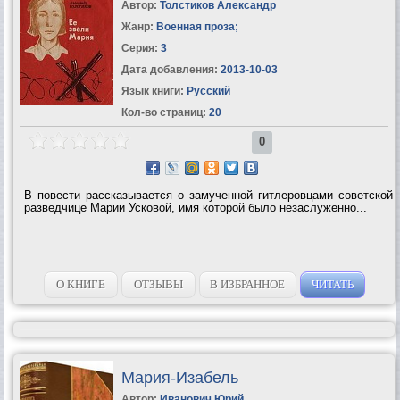
Автор:
Толстиков Александр
Жанр:
Военная проза
;
Серия:
3
Дата добавления:
2013-10-03
Язык книги:
Русский
Кол-во страниц:
20
0
В повести рассказывается о замученной гитлеровцами советской
разведчице Марии Усковой, имя которой было незаслуженно...
О КНИГЕ
ОТЗЫВЫ
В ИЗБРАННОЕ
ЧИТАТЬ
Мария-Изабель
Автор:
Иванович Юрий