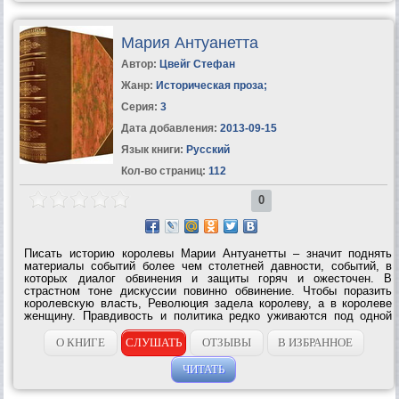
Мария Антуанетта
Автор:
Цвейг Стефан
Жанр:
Историческая проза
;
Серия:
3
Дата добавления:
2013-09-15
Язык книги:
Русский
Кол-во страниц:
112
0
Писать историю королевы Марии Антуанетты – значит поднять
материалы событий более чем столетней давности, событий, в
которых диалог обвинения и защиты горяч и ожесточен. В
страстном тоне дискуссии повинно обвинение. Чтобы поразить
королевскую власть, Революция задела королеву, а в королеве
женщину. Правдивость и политика редко уживаются под одной
крышей, и там, где для демагогических целей надо создать некий
образ, от услужливых...
О КНИГЕ
СЛУШАТЬ
ОТЗЫВЫ
В ИЗБРАННОЕ
ЧИТАТЬ