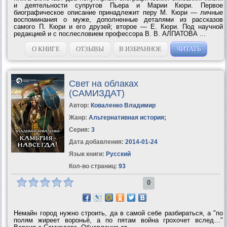
и деятельности супругов Пьера и Марии Кюри. Первое
биографическое описание принадлежит перу М. Кюри — личные
воспоминания о муже, дополненные деталями из рассказов
самого П. Кюри и его друзей; второе — Е. Кюри. Под научной
редакцией и с послесловием профессора В. В. АЛПАТОВА ...
О КНИГЕ
ОТЗЫВЫ
В ИЗБРАННОЕ
ЧИТАТЬ
Свет на облаках
(САМИЗДАТ)
Автор:
Коваленко Владимир
Жанр:
Альтернативная история
;
Серия:
3
Дата добавления:
2014-01-24
Язык книги:
Русский
Кол-во страниц:
93
0
Немайн город нужно строить, да в самой себе разбираться, а "по
полям жиреет вороньё, а по пятам война грохочет вслед…"