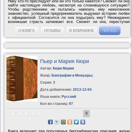
Нику кто-то преследует или ей это только кажется? Сможет ли она
найти настоящую любовь, несмотря на сложившуюся ситуацию?
Чтобы родственники не пытались навязать ему нежеланное
знакомство, успешный предприниматель выдумал историю любви
с официанткой. Согласится ли она подыграть ему? Неожиданно
возникшая страсть затмевает все. Сможет ли она, переступая
гордость и вмешательство сестры, принять его? Может ли ложь
оказаться...
О КНИГЕ
ОТЗЫВЫ
В ИЗБРАННОЕ
ЧИТАТЬ
Пьер и Мария Кюри
Автор:
Кюри Мария
Жанр:
Биографии и Мемуары
;
Серия:
3
Дата добавления:
2013-12-04
Язык книги:
Русский
Кол-во страниц:
97
0
Книга включает два популярных биографических описания: жизни