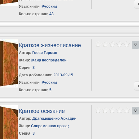
Язык книги:
Русский
Кол-во страниц:
48
Краткое жизнеописание
0
Автор:
Гессе Герман
Жанр:
Жанр неопределен
;
Серия:
3
Дата добавления:
2013-09-15
Язык книги:
Русский
Кол-во страниц:
5
Краткое осязание
0
Автор:
Драгомощенко Аркадий
Жанр:
Современная проза
;
Серия:
3