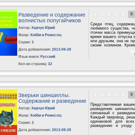
Разведение и содержание
0
волнистых попугайчиков
Среди птиц, содержа
Автор:
Харчук Юрий
любимого существа, че
птички масса преимуще
Жанр:
Хобби и Ремесла
;
время вашего отпуска 
или друзьям, она не пр
Серия:
3
своим хозяином. Кроме
не...
Дата добавления:
2013-09-29
Язык книги:
Русский
Кол-во страниц:
32
Зверьки шиншиллы.
0
Содержание и разведение
Представляемая вашем
Автор:
Харчук Юрий
разведению шиншиллы
связанный с разведе
Жанр:
Хобби и Ремесла
;
Каждый зверовод, реш
одинаковой для всех
Серия:
3
разведению и уходу 
конкретна: помочь...
Дата добавления:
2013-09-29