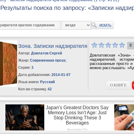
Результаты поиска по запросу: «Записки надзи
Зона. Записки надзирателя
0
Автор:
Довлатов Сергей
Довлатовская «Зона»
надзирателей, истор
Жанр:
Современная проза
;
рассказанные просто и
Серия:
3
можно расслышать: «Ад
Дата добавления:
2014-01-07
Язык книги:
Русский
О КНИГЕ
Кол-во страниц:
42