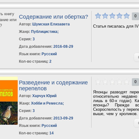
Содержание или обертка?
0
Автор:
Шумская Елизавета
Статья писалась для I
Жанр:
Публицистика
;
Серия:
3
Дата добавления:
2016-08-29
Язык книги:
Русский
Кол-во страниц:
2
Разведение и содержание
0
перепелов
Японцы разводят пере
Автор:
Харчук Юрий
относительно недавн
лишь в 60-х годах). К
Жанр:
Хобби и Ремесла
;
японцы? Прежде все
Скороспелость у перепе
Серия:
3
выше, чем у кроликов.
площадей, так как...
Дата добавления:
2013-09-29
Язык книги:
Русский
Кол-во страниц:
14