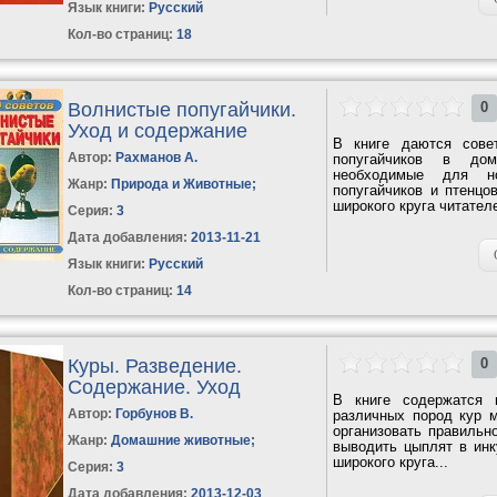
Язык книги:
Русский
Кол-во страниц:
18
Волнистые попугайчики.
0
Уход и содержание
В книге даются сове
Автор:
Рахманов А.
попугайчиков в дом
необходимые для но
Жанр:
Природа и Животные
;
попугайчиков и птенцо
широкого круга читател
Серия:
3
Дата добавления:
2013-11-21
Язык книги:
Русский
Кол-во страниц:
14
Куры. Разведение.
0
Содержание. Уход
В книге содержатся 
Автор:
Горбунов В.
различных пород кур м
организовать правильн
Жанр:
Домашние животные
;
выводить цыплят в инк
широкого круга...
Серия:
3
Дата добавления:
2013-12-03