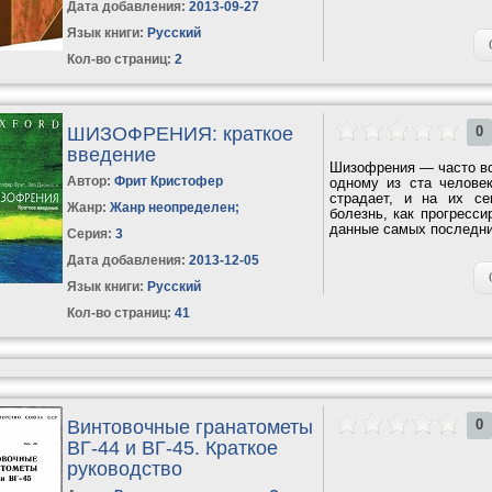
Дата добавления:
2013-09-27
Язык книги:
Русский
Кол-во страниц:
2
ШИЗОФРЕНИЯ: краткое
0
введение
Шизофрения — часто вс
Автор:
Фрит Кристофер
одному из ста человек
страдает, и на их се
Жанр:
Жанр неопределен
;
болезнь, как прогресси
данные самых последни
Серия:
3
Дата добавления:
2013-12-05
Язык книги:
Русский
Кол-во страниц:
41
Винтовочные гранатометы
0
ВГ-44 и ВГ-45. Краткое
руководство