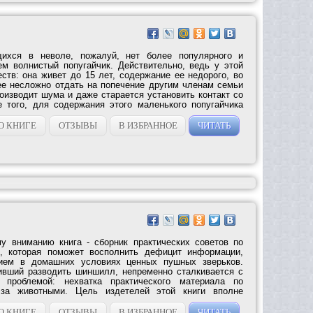
щихся в неволе, пожалуй, нет более популярного и
м волнистый попугайчик. Действительно, ведь у этой
ств: она живет до 15 лет, содержание ее недорого, во
ее несложно отдать на попечение другим членам семьи
оизводит шума и даже старается установить контакт со
 того, для содержания этого маленького попугайчика
О КНИГЕ
ОТЗЫВЫ
В ИЗБРАННОЕ
ЧИТАТЬ
у вниманию книга - сборник практических советов по
, которая поможет восполнить дефицит информации,
нием в домашних условиях ценных пушных зверьков.
ивший разводить шиншилл, непременно сталкивается с
 проблемой: нехватка практического материала по
за животными. Цель издетелей этой книги вполне
О КНИГЕ
ОТЗЫВЫ
В ИЗБРАННОЕ
ЧИТАТЬ