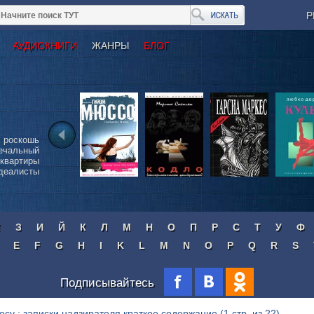
Р
АУДИОКНИГИ
ЖАНРЫ
БЛОГ
 роскошь
чальный
квартиры
деалисты
Ж
З
И
Й
К
Л
М
Н
О
П
Р
С
Т
У
Ф
E
F
G
H
I
K
L
M
N
O
P
Q
R
S
Подписывайтесь
осу : записки надзирателя краткое содержание
(1 стр. из 22)