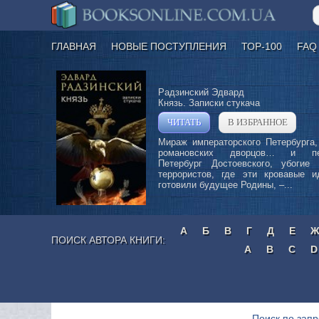
ГЛАВНАЯ
НОВЫЕ ПОСТУПЛЕНИЯ
ТОР-100
FAQ
Радзинский Эдвард
Князь. Записки стукача
ЧИТАТЬ
В ИЗБРАННОЕ
»
Мираж императорского Петербурга,
романовских дворцов… и пе
Петербург Достоевского, убогие 
террористов, где эти кровавые и
готовили будущее Родины, –...
А
Б
В
Г
Д
Е
ПОИСК АВТОРА КНИГИ:
A
B
C
D
Поиск по запр