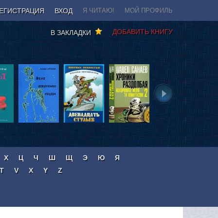
ЕГИСТРАЦИЯ
ВХОД
Я ЧИТАЮ!
МОЙ ПРОФИЛЬ
ДОБАВИТЬ КНИГУ
В ЗАКЛАДКИ
Х
Ц
Ч
Ш
Щ
Э
Ю
Я
T
V
X
Y
Z