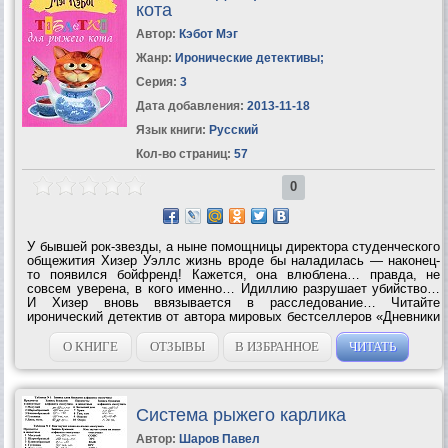
кота
Автор:
Кэбот Мэг
Жанр:
Иронические детективы
;
Серия:
3
Дата добавления:
2013-11-18
Язык книги:
Русский
Кол-во страниц:
57
0
У бывшей рок-звезды, а ныне помощницы директора студенческого
общежития Хизер Уэллс жизнь вроде бы наладилась — наконец-
то появился бойфренд! Кажется, она влюблена… правда, не
совсем уверена, в кого именно… Идиллию разрушает убийство…
И Хизер вновь ввязывается в расследование… Читайте
иронический детектив от автора мировых бестселлеров «Дневники
принцессы», «Просто сосед», «Парень встретил девушку», «Я не
толстая», «Дело не в...
О КНИГЕ
ОТЗЫВЫ
В ИЗБРАННОЕ
ЧИТАТЬ
Система рыжего карлика
Автор:
Шаров Павел