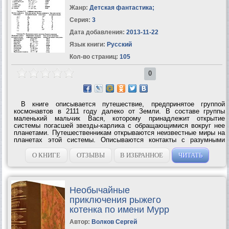
Жанр:
Детская фантастика
;
Серия:
3
Дата добавления:
2013-11-22
Язык книги:
Русский
Кол-во страниц:
105
0
В книге описывается путешествие, предпринятое группой
космонавтов в 2111 году далеко от Земли. В составе группы
маленький мальчик Вася, которому принадлежит открытие
системы погасшей звезды-карлика с обращающимися вокруг нее
планетами. Путешественникам открываются неизвестные миры на
планетах этой системы. Описываются контакты с разумными
существами, ранее населявшими одну из этих...
О КНИГЕ
ОТЗЫВЫ
В ИЗБРАННОЕ
ЧИТАТЬ
Необычайные
приключения рыжего
котенка по имени Мурр
Автор:
Волков Сергей