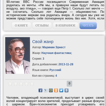
90-летию ВВС России посвящается Современная Авиация
родилась из мечты. «Не мы, а правнуки наши будут летать по
воздуху, ако птицы», — говорил еще Петр I. Сколько лет мечте —
не сосчитать. Сколько лет Авиации — общеизвестно. По
историческим меркам она родилась вчера. А сегодня мы уже не
можем представить себе полноценную жизнь без нее. Хотя, если
постараться, представить можно: от Москвы до Владивостока —
на поезде, из Европы в...
О КНИГЕ
ОТЗЫВЫ
В ИЗБРАННОЕ
ЧИТАТЬ
Свой жанр
Автор:
Маринин Эрнест
Жанр:
Научная фантастика
;
Серия:
3
Дата добавления:
2013-11-28
Язык книги:
Русский
Кол-во страниц:
4
0
Человек, владеющий психокинетикой, выступает в цирке: своей
волей концентрирует волю зрителей, проделывает разные фокусы
с шариком. Врач-психокинетик приходит уговаривать его