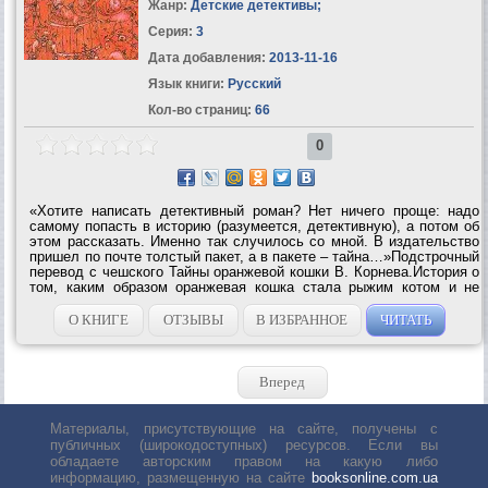
Жанр:
Детские детективы
;
Серия:
3
Дата добавления:
2013-11-16
Язык книги:
Русский
Кол-во страниц:
66
0
«Хотите написать детективный роман? Нет ничего проще: надо
самому попасть в историю (разумеется, детективную), а потом об
этом рассказать. Именно так случилось со мной. В издательство
пришел по почте толстый пакет, а в пакете – тайна…»Подстрочный
перевод с чешского Тайны оранжевой кошки В. Корнева.История о
том, каким образом оранжевая кошка стала рыжим котом и не
только… Эта современная сказка – необычная совместная
работа...
О КНИГЕ
ОТЗЫВЫ
В ИЗБРАННОЕ
ЧИТАТЬ
Вперед
Материалы, присутствующие на сайте, получены с
публичных (широкодоступных) ресурсов. Если вы
обладаете авторским правом на какую либо
информацию, размещенную на сайте
booksonline.com.ua