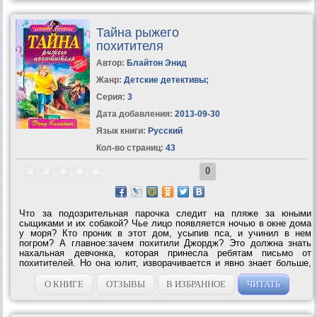
Тайна рыжего
похитителя
Автор:
Блайтон Энид
Жанр:
Детские детективы
;
Серия:
3
Дата добавления:
2013-09-30
Язык книги:
Русский
Кол-во страниц:
43
0
Что за подозрительная парочка следит на пляже за юными
сыщиками и их собакой? Чье лицо появляется ночью в окне дома
у моря? Кто проник в этот дом, усыпив пса, и учинил в нем
погром? А главное:зачем похитили Джордж? Это должна знать
нахальная девчонка, которая принесла ребятам письмо от
похитителей. Но она юлит, изворачивается и явно знает больше,
чем...
О КНИГЕ
ОТЗЫВЫ
В ИЗБРАННОЕ
ЧИТАТЬ