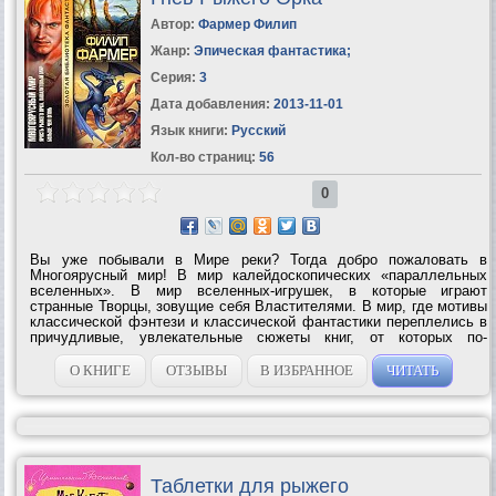
Автор:
Фармер Филип
Жанр:
Эпическая фантастика
;
Серия:
3
Дата добавления:
2013-11-01
Язык книги:
Русский
Кол-во страниц:
56
0
Вы уже побывали в Мире реки? Тогда добро пожаловать в
Многоярусный мир! В мир калейдоскопических «параллельных
вселенных». В мир вселенных-игрушек, в которые играют
странные Творцы, зовущие себя Властителями. В мир, где мотивы
классической фэнтези и классической фантастики переплелись в
причудливые, увлекательные сюжеты книг, от которых по-
прежнему невозможно...
О КНИГЕ
ОТЗЫВЫ
В ИЗБРАННОЕ
ЧИТАТЬ
Таблетки для рыжего