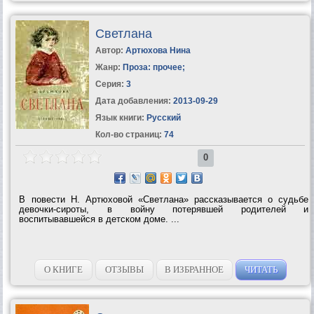
Светлана
Автор:
Артюхова Нина
Жанр:
Проза: прочее
;
Серия:
3
Дата добавления:
2013-09-29
Язык книги:
Русский
Кол-во страниц:
74
0
В повести Н. Артюховой «Светлана» расска­зывается о судьбе
девочки-сироты, в войну поте­рявшей родителей и
воспитывавшейся в детском доме. ...
О КНИГЕ
ОТЗЫВЫ
В ИЗБРАННОЕ
ЧИТАТЬ