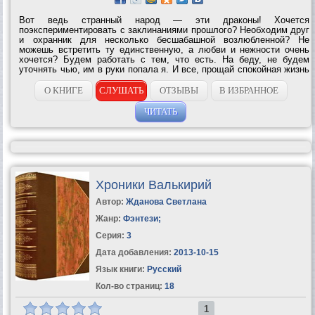
Вот ведь странный народ — эти драконы! Хочется
поэкспериментировать с заклинаниями прошлого? Необходим друг
и охранник для несколько бесшабашной возлюбленной? Не
можешь встретить ту единственную, а любви и нежности очень
хочется? Будем работать с тем, что есть. На беду, не будем
уточнять чью, им в руки попала я. И все, прощай спокойная жизнь
клана драконов-оборотней Алауэн. Думать ведь надо, кого
подбираешь. Я в драконы бы...
О КНИГЕ
СЛУШАТЬ
ОТЗЫВЫ
В ИЗБРАННОЕ
ЧИТАТЬ
Хроники Валькирий
Автор:
Жданова Светлана
Жанр:
Фэнтези
;
Серия:
3
Дата добавления:
2013-10-15
Язык книги:
Русский
Кол-во страниц:
18
1