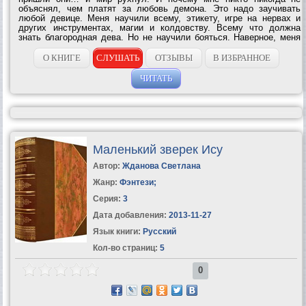
объяснял, чем платят за любовь демона. Это надо заучивать
любой девице. Меня научили всему, этикету, игре на нервах и
других инструментах, магии и колдовству. Всему что должна
знать благородная дева. Но не научили бояться. Наверное, меня
неправильно воспитали. Иначе бы не попала я в эту...
О КНИГЕ
СЛУШАТЬ
ОТЗЫВЫ
В ИЗБРАННОЕ
ЧИТАТЬ
Маленький зверек Ису
Автор:
Жданова Светлана
Жанр:
Фэнтези
;
Серия:
3
Дата добавления:
2013-11-27
Язык книги:
Русский
Кол-во страниц:
5
0