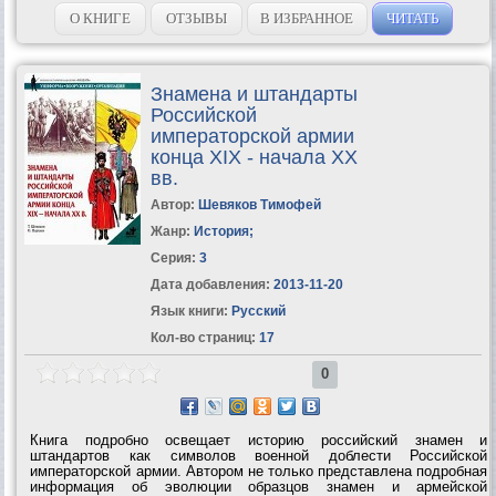
школы. А лысые байкеры, а чокнутые бомжи, а колдунья-воровка
Да и сами курсанты на...
О КНИГЕ
ОТЗЫВЫ
В ИЗБРАННОЕ
ЧИТАТЬ
Знамена и штандарты
Российской
императорской армии
конца XIX - начала XX
вв.
Автор:
Шевяков Тимофей
Жанр:
История
;
Серия:
3
Дата добавления:
2013-11-20
Язык книги:
Русский
Кол-во страниц:
17
0
Книга подробно освещает историю российский знамен и
штандартов как символов военной доблести Российской
императорской армии. Автором не только представлена подробная
информация об эволюции образцов знамен и армейской