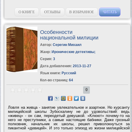
О КНИГЕ
ОТЗЫВЫ
В ИЗБРАННОЕ
ЧИТАТЬ
Особенности
национальной милиции
Автор:
Серегин Михаил
Жанр:
Иронические детективы
;
Серия:
3
Дата добавления:
2013-11-27
Язык книги:
Русский
Кол-во страниц:
64
0
Ловля на живца - занятие увлекательное и азартное. Но курсанту
милицейской школы Зубоскалину не до удовольствий: ведь
«живец» - он сам, переодетый девушкой. «Клюют» почему-то на
него не преступники, а самые настоящие бабники. Даже грозный
полковник, начальник их школы, решил приволокнуться за
пикантной «девицей». И это только эпизод из жизни милицейской