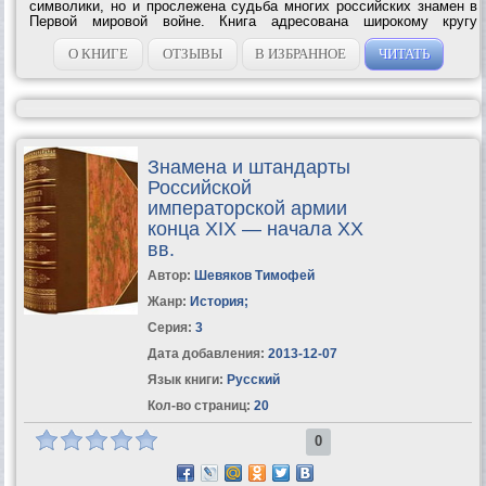
символики, но и прослежена судьба многих российских знамен в
Первой мировой войне. Книга адресована широкому кругу
читателей, увлекающихся военной...
О КНИГЕ
ОТЗЫВЫ
В ИЗБРАННОЕ
ЧИТАТЬ
Знамена и штандарты
Российской
императорской армии
конца XIX — начала XX
вв.
Автор:
Шевяков Тимофей
Жанр:
История
;
Серия:
3
Дата добавления:
2013-12-07
Язык книги:
Русский
Кол-во страниц:
20
0