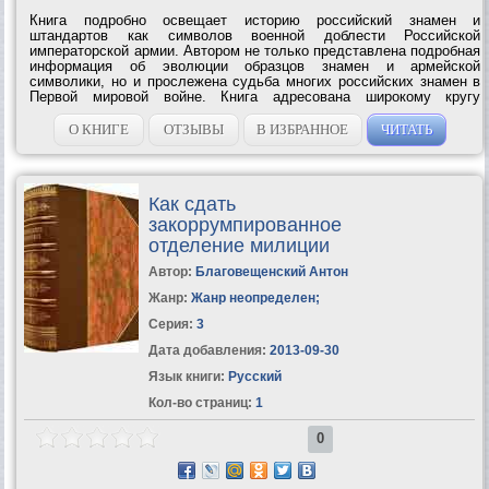
Книга подробно освещает историю российский знамен и
штандартов как символов военной доблести Российской
императорской армии. Автором не только представлена подробная
информация об эволюции образцов знамен и армейской
символики, но и прослежена судьба многих российских знамен в
Первой мировой войне. Книга адресована широкому кругу
читателей, увлекающихся военной...
О КНИГЕ
ОТЗЫВЫ
В ИЗБРАННОЕ
ЧИТАТЬ
Как сдать
закоррумпированное
отделение милиции
Автор:
Благовещенский Антон
Жанр:
Жанр неопределен
;
Серия:
3
Дата добавления:
2013-09-30
Язык книги:
Русский
Кол-во страниц:
1
0