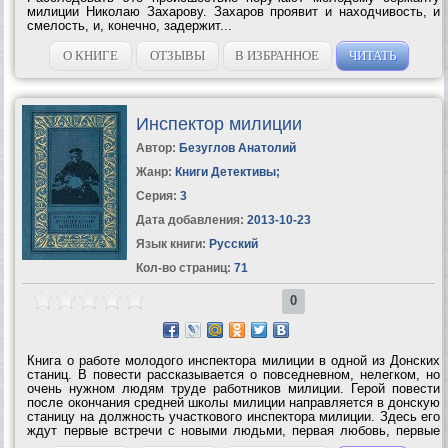
милиции Николаю Захарову. Захаров проявит и находчивость, и
смелость, и, конечно, задержит...
О КНИГЕ
ОТЗЫВЫ
В ИЗБРАННОЕ
ЧИТАТЬ
Инспектор милиции
Автор:
Безуглов Анатолий
Жанр:
Книги Детективы
;
Серия:
3
Дата добавления:
2013-10-23
Язык книги:
Русский
Кол-во страниц:
71
0
Книга о работе молодого инспектора милиции в одной из Донских
станиц. В повести рассказывается о повседневном, нелегком, но
очень нужном людям труде работников милиции. Герой повести
после окончания средней школы милиции направляется в донскую
станицу на должность участкового инспектора милиции. Здесь его
ждут первые встречи с новыми людьми, первая любовь, первые
трудности и успехи на избранном им...