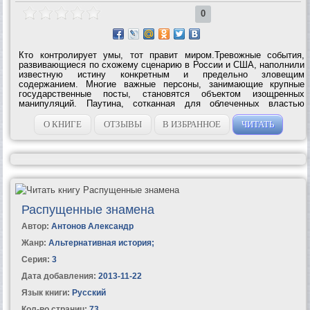
0
Кто контролирует умы, тот правит миром.Тревожные события,
развивающиеся по схожему сценарию в России и США, наполнили
известную истину конкретным и предельно зловещим
содержанием. Многие важные персоны, занимающие крупные
государственные посты, становятся объектом изощренных
манипуляций. Паутина, сотканная для облеченных властью
мужей, невесома, невидима глазу, но чрезвычайно прочна.
Человечеству явлены совершенно невиданные...
О КНИГЕ
ОТЗЫВЫ
В ИЗБРАННОЕ
ЧИТАТЬ
Распущенные знамена
Автор:
Антонов Александр
Жанр:
Альтернативная история
;
Серия:
3
Дата добавления:
2013-11-22
Язык книги:
Русский
Кол-во страниц:
73