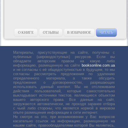
О КНИГЕ
ОТЗЫВЫ
В ИЗБРАННОЕ
ЧИТАТЬ
Материалы, присутствующие на сайте, получены с
публичных (широкодоступных) ресурсов. Если вы
обладаете авторским правом на какую либо
информацию, размещенную на сайте
booksonline.com.ua
и не согласны с её общедоступностью в будущем, то мы
согласны рассмотреть предложения по удалению
определенного материала, а также обсудить
предложения о договоренностях, разрешающих
использовать данный контент. Мы не отслеживаем
действия пользователей, которые самостоятельно
выкладывают источники текстов, являющиеся объектом
вашего авторского права. Все данные на сайт,
загружаются автоматически, не проходя заранее отбора
с чьей либо стороны, что является нормой в мировом
опыте размещения информации в сети интернет.
Не смотря на это, при возникновении у Вас вопросов
касательно ссылок на информацию, размещенную на
нашем сайте, правообладателями которой Вы являетесь,