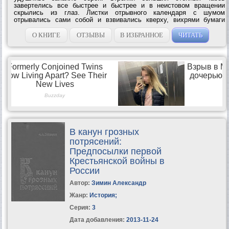
завертелись все быстрее и быстрее и в неистовом вращении
скрылись из глаз. Листки отрывного календаря с шумом
отрывались сами собой и взвивались кверху, вихрями бумаги
наполняя комнату. Стены как-то исказились и дрожали. У
Кремнева кружилась голова, и холодный пот...
О КНИГЕ
ОТЗЫВЫ
В ИЗБРАННОЕ
ЧИТАТЬ
В канун грозных
потрясений:
Предпосылки первой
Крестьянской войны в
России
Автор:
Зимин Александр
Жанр:
История
;
Серия:
3
Дата добавления:
2013-11-24