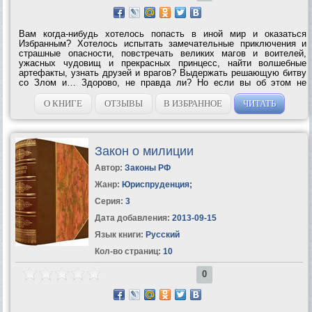
Вам когда-нибудь хотелось попасть в иной мир и оказаться
Избранным? Хотелось испытать замечательные приключения и
страшные опасности, повстречать великих магов и воителей,
ужасных чудовищ и прекрасных принцесс, найти волшебные
артефакты, узнать друзей и врагов? Выдержать решающую битву
со Злом и… Здорово, не правда ли? Но если вы об этом не
мечтали? Вернее, мечтали об этом не вы? Как теперь быть?..
Волею судеб Избранный вынужден...
О КНИГЕ
ОТЗЫВЫ
В ИЗБРАННОЕ
ЧИТАТЬ
Закон о милиции
Автор:
Законы РФ
Жанр:
Юриспруденция
;
Серия:
3
Дата добавления:
2013-09-15
Язык книги:
Русский
Кол-во страниц:
10
0