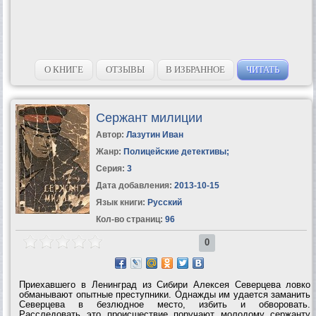
О КНИГЕ
ОТЗЫВЫ
В ИЗБРАННОЕ
ЧИТАТЬ
Сержант милиции
Автор:
Лазутин Иван
Жанр:
Полицейские детективы
;
Серия:
3
Дата добавления:
2013-10-15
Язык книги:
Русский
Кол-во страниц:
96
0
Приехавшего в Ленинград из Сибири Алексея Северцева ловко
обманывают опытные преступники. Однажды им удается заманить
Северцева в безлюдное место, избить и обворовать.
Расследовать это происшествие поручают молодому сержанту