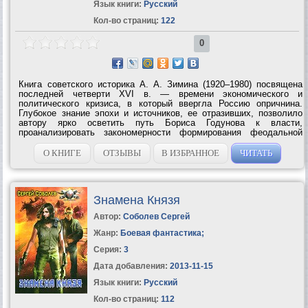
Язык книги:
Русский
Кол-во страниц:
122
0
Книга советского историка А. А. Зимина (1920–1980) посвящена
последней четверти XVI в. — времени экономического и
политического кризиса, в который ввергла Россию опричнина.
Глубокое знание эпохи и источников, ее отразивших, позволило
автору ярко осветить путь Бориса Годунова к власти,
проанализировать закономерности формирования феодальной
формации в России и проследить развитие предпосылок первого
массового антифеодального...
О КНИГЕ
ОТЗЫВЫ
В ИЗБРАННОЕ
ЧИТАТЬ
Знамена Князя
Автор:
Соболев Сергей
Жанр:
Боевая фантастика
;
Серия:
3
Дата добавления:
2013-11-15
Язык книги:
Русский
Кол-во страниц:
112