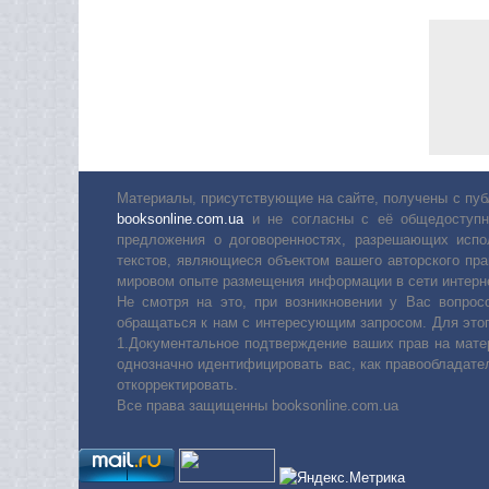
Материалы, присутствующие на сайте, получены с пуб
booksonline.com.ua
и не согласны с её общедоступн
предложения о договоренностях, разрешающих испо
текстов, являющиеся объектом вашего авторского пра
мировом опыте размещения информации в сети интерн
Не смотря на это, при возникновении у Вас вопро
обращаться к нам с интересующим запросом. Для этог
1.Документальное подтверждение ваших прав на мате
однозначно идентифицировать вас, как правообладате
откорректировать.
Все права защищенны booksonline.com.ua