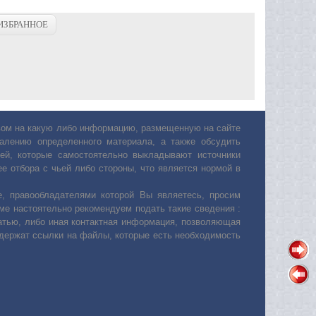
ИЗБРАННОЕ
авом на какую либо информацию, размещенную на сайте
лению определенного материала, а также обсудить
ей, которые самостоятельно выкладывают источники
е отбора с чьей либо стороны, что является нормой в
, правообладателями которой Вы являетесь, просим
ьме настоятельно рекомендуем подать такие сведения :
атью, либо иная контактная информация, позволяющая
одержат ссылки на файлы, которые есть необходимость