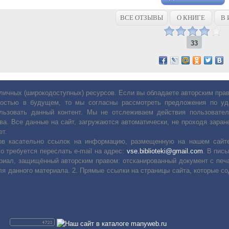
ВСЕ ОТЗЫВЫ
О КНИГЕ
В 
33
личных (широкодоступных) ресурсов. Если вы обладаете авторским пр
остью в будущем, то мы согласны рассмотреть предложения по уда
льзовать данный контент. Мы не отслеживаем действия пользовател
ва. Все данные на сайт, загружаются автоматически, не проходя заране
ет.
сов касательно ссылок на информацию, размещенную на нашем сайте
о требуется переслать е-mail на адрес:
vse.biblioteki@gmail.com
. В пис
риал, защищённый авторским правом: отсканированный документ с печ
ля данного материала. 2. Прямые ссылки на страницы сайта, которые с