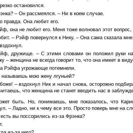
резко остановился.
энка? – Он рассмеялся. – Ни в коем случае.
о правда. Она любит его.
йф, она не любит его. Меня тоже волновал этот вопрос,
бит. – Рэйф повернулся к Нику. – Она сама сказала мне
вздохнул.
эйф, дружище. – С этими словами он положил руки на
ку – женщина не всегда говорит то, что она имеет в вид
за Рэйфа угрожающе потемнели.
ы называешь мою жену лгуньей?
боже! – вздохнул Ник и начал снова, осторожно подбира
читаешь, что женщина не станет вводить нас в заблужде
ожет быть. Но, понимаешь, мне показалось, что Кар
ул. – Ладно, ни к чему все это. Просто поверь мне на сл
 есть вы поссорились из-за Фрэнка?
т.
гда из-за чего?