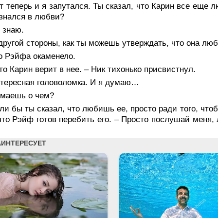
т теперь и я запутался. Ты сказал, что Карин все еще 
знался в любви?
 знаю.
другой стороны, как ты можешь утверждать, что она лю
о Рэйфа окаменело.
то Карин верит в нее. – Ник тихонько присвистнул.
нтересная головоломка. И я думаю…
умаешь о чем?
ли бы ты сказал, что любишь ее, просто ради того, что
что Рэйф готов перебить его. – Просто послушай меня,