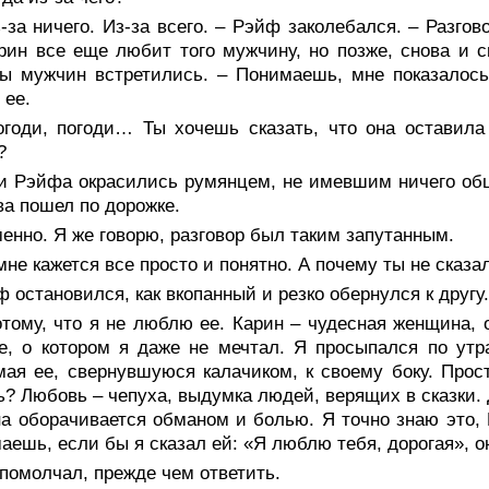
-за ничего. Из-за всего. – Рэйф заколебался. – Разго
рин все еще любит того мужчину, но позже, снова и с
ы мужчин встретились. – Понимаешь, мне показалось,
 ее.
огоди, погоди… Ты хочешь сказать, что она оставила 
?
и Рэйфа окрасились румянцем, не имевшим ничего обще
ва пошел по дорожке.
енно. Я же говорю, разговор был таким запутанным.
мне кажется все просто и понятно. А почему ты не сказ
 остановился, как вкопанный и резко обернулся к другу
тому, что я не люблю ее. Карин – чудесная женщина, 
е, о котором я даже не мечтал. Я просыпался по утр
ая ее, свернувшуюся калачиком, к своему боку. Прос
? Любовь – чепуха, выдумка людей, верящих в сказки. 
на оборачивается обманом и болью. Я точно знаю это, 
аешь, если бы я сказал ей: «Я люблю тебя, дорогая», о
помолчал, прежде чем ответить.