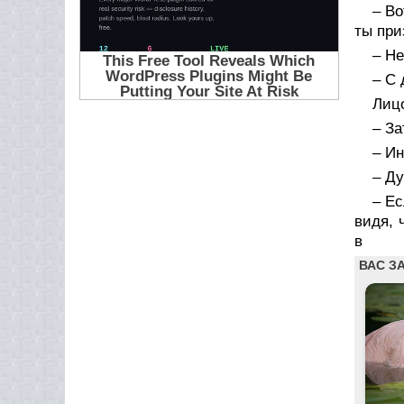
– Во
ты при
– Не
– С 
Лиц
– За
– И
– Д
– Ес
видя, 
в