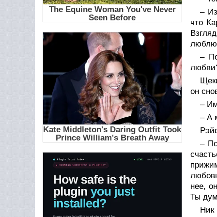
– Из
что Ка
Взгляд
люблю
– П
любви
Щек
он сно
– Им
– А 
Рэйф
– По
счасть
прижим
любовь
нее, о
Ты дум
Ник 