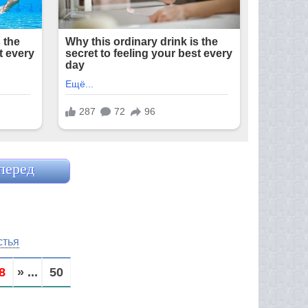
перед
стья
8
» ...
50