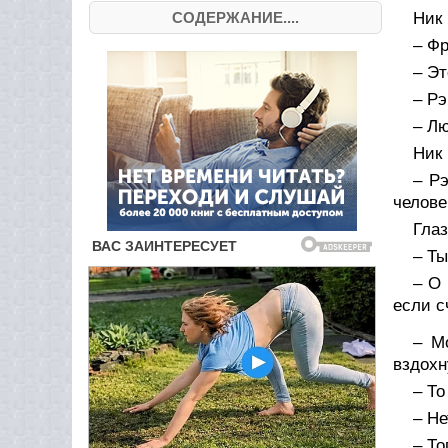
СОДЕРЖАНИЕ....
Ник 
– Фр
– Эт
– Рэ
– Лю
Ник 
– Р
челове
Гла
– Т
– О 
если с
– М
вздохн
– То
– Не
– То