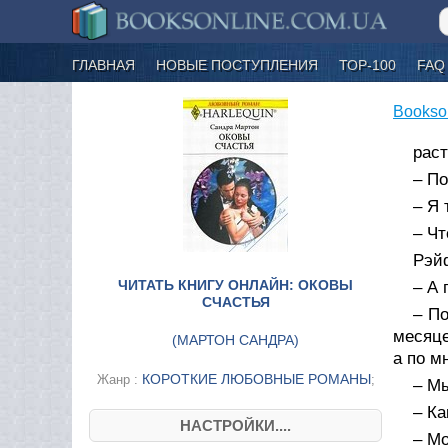
ГЛАВНАЯ
НОВЫЕ ПОСТУПЛЕНИЯ
ТОР-100
FAQ
Bookso
раст
– По
– Я 
– Чт
Рэйф
ЧИТАТЬ КНИГУ ОНЛАЙН: ОКОВЫ
– А 
СЧАСТЬЯ
– П
месяце
(
МАРТОН САНДРА
)
а по м
КОРОТКИЕ ЛЮБОВНЫЕ РОМАНЫ
Жанр :
;
– Мы
– Ка
НАСТРОЙКИ....
– Мо