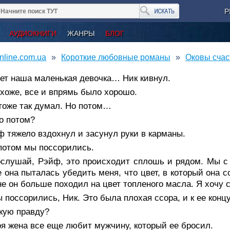
Р
АУДИОКНИГИ
ЖАНРЫ
БЛОГ
nline.com.ua
Короткие любовные романы
Оковы счас
ет наша маленькая девочка… Ник кивнул.
хоже, все и впрямь было хорошо.
тоже так думал. Но потом…
о потом?
 тяжело вздохнул и засунул руки в карманы.
потом мы поссорились.
ослушай, Рэйф, это происходит сплошь и рядом. Мы с
 она пыталась убедить меня, что цвет, в который она с
не он больше походил на цвет топленого масла. Я хочу 
 поссорились, Ник. Это была плохая ссора, и к ее концу
кую правду?
я жена все еще любит мужчину, который ее бросил.