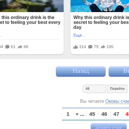
Назад
В
Вы читаете
Оковы сча
1
« ...
45
46
47
4
Добавить отзыв