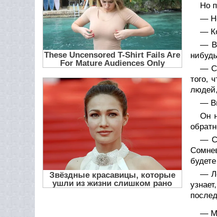
Но п
— Н
— Ко
— В
нибудь
— С 
того, 
людей,
— Вы
Он н
обратн
— С
Сомнев
будете
— Ле
узнает
послед
— Мн