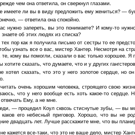
режде чем она ответила, он сверкнул глазами.
е имеете ли вы в виду предложить ему жениться? — бу
нечно, — ответила она спокойно.
ас нужно запереть, вы это понимаете? И кому-то нужн
 знаете об этих людях из списка?
тех пор как я получила письмо от сестры то ее предст
чтобы узнать все о вас, мистер Хантер. Несмотря на ст
 те, кому вы помогли, сказали о вас только хорошее. Я п
 хотите сказать, что думаете, что и у других гангстеро
е хотел сказать, что это у него золотое сердце, но о
о.
читать очень хорошим человека, строящего свою жизнь
аюсь, что у него вообще есть хоть какое-то сердце. 
 отвечать Ему, а не мне.
ди, — процедил Коул сквозь стиснутые зубы, — вы мож
, каков его небесный приговор. Хорошо, что вы не 
ние двадцать лет. Лучше расскажите мне, что вы плани
е кажется все-таки, что это не ваше дело, мистер Хант