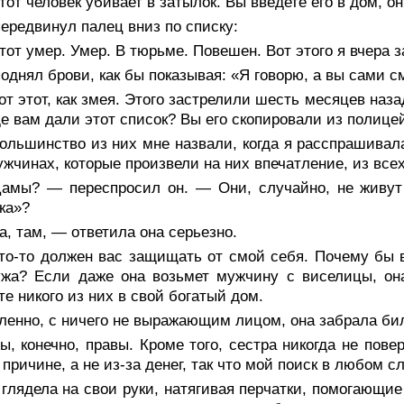
от человек убивает в затылок. Вы введете его в дом, он
ередвинул палец вниз по списку:
от умер. Умер. В тюрьме. Повешен. Вот этого я вчера з
однял брови, как бы показывая: «Я говорю, а вы сами с
т этот, как змея. Этого застрелили шесть месяцев наза
де вам дали этот список? Вы его скопировали из полиц
ольшинство из них мне назвали, когда я расспрашивал
ужчинах, которые произвели на них впечатление, из всех 
амы? — переспросил он. — Они, случайно, не живут 
ка»?
, там, — ответила она серьезно.
то-то должен вас защищать от смой себя. Почему бы в
ужа? Если даже она возьмет мужчину с виселицы, он
те никого из них в свой богатый дом.
енно, с ничего не выражающим лицом, она забрала бил
, конечно, правы. Кроме того, сестра никогда не пове
 причине, а не из-за денег, так что мой поиск в любом с
 глядела на свои руки, натягивая перчатки, помогающ