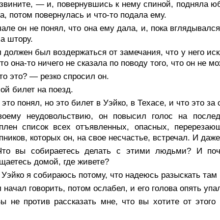
звините, — и, повернувшись к нему спиной, подняла ю
а, потом повернулась и что-то подала ему.
але он не понял, что она ему дала, и, пока вглядывалс
а штору.
 должен был воздержаться от замечания, что у него ис
что она-то ничего не сказала по поводу того, что он не м
о это? — резко спросил он.
ой билет на поезд.
это понял, но это билет в Уэйко, в Техасе, и что это за
воему неудовольствию, он повысил голос на после
еплен список всех отъявленных, опасных, перерезаю
пников, которых он, на свое несчастье, встречал. И даже
то вы собираетесь делать с этими людьми? И поч
щаетесь домой, где живете?
 Уэйко я собираюсь потому, что надеюсь разыскать та
 начал говорить, потом ослабел, и его голова опять упа
ы не против рассказать мне, что вы хотите от этого