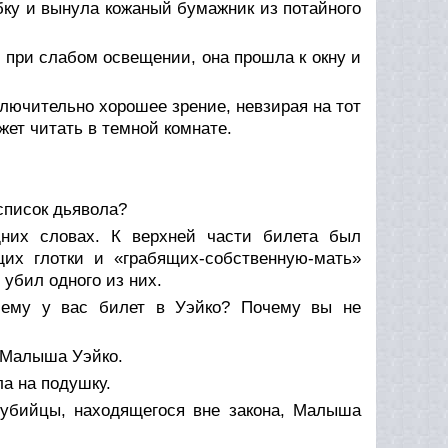
бку и вынула кожаный бумажник из потайного
я при слабом освещении, она прошла к окну и
ключительно хорошее зрение, невзирая на тот
ожет читать в темной комнате.
 список дьявола?
дних словах. К верхней части билета был
щих глотки и «грабящих-собственную-мать»
 убил одного из них.
ему у вас билет в Уэйко? Почему вы не
м Малыша Уэйко.
ла на подушку.
 убийцы, находящегося вне закона, Малыша