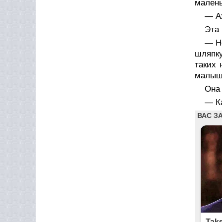
малень
— Ах
Эта 
— Но
шляпку
таких 
малыше
Она 
— Ка