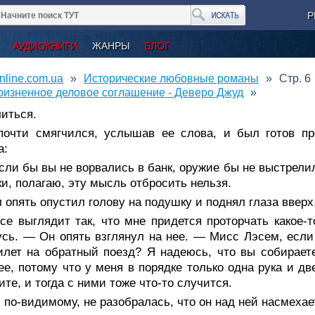
Р
АУДИОКНИГИ
ЖАНРЫ
БЛОГ
nline.com.ua
Исторические любовные романы
Стр. 6
ризненное деловое соглашение - Деверо Джуд
иться.
почти смягчился, услышав ее слова, и был готов про
а:
ли бы вы не ворвались в банк, оружие бы не выстрелил
ки, полагаю, эту мысль отбросить нельзя.
 опять опустил голову на подушку и поднял глаза вверх
е выглядит так, что мне придется проторчать какое-т
сь. — Он опять взглянул на нее. — Мисс Лэсем, если 
лет на обратный поезд? Я надеюсь, что вы собирает
ее, потому что у меня в порядке только одна рука и дв
ите, и тогда с ними тоже что-то случится.
 по-видимому, не разобралась, что он над ней насмехае