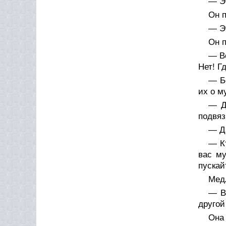
— Эт
Он п
— Эт
Он п
— Во
Нет! Г
— Б
их о м
— Д
подвяз
— Да
— К
вас м
пускай
Медл
— Вы
другой
Она