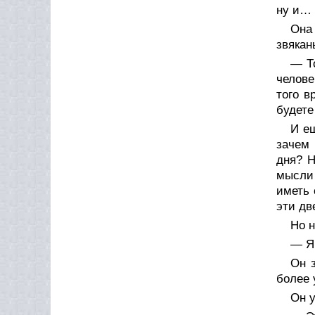
ну и… 
Она
звякан
— То
челове
того в
будете
И ещ
зачем 
дня? Н
мысли 
иметь 
эти дв
Но н
— Я 
Он 
более 
Он у