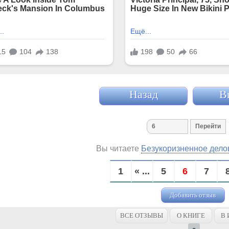
Назад
В
Вы читаете
Безукоризненное дело
1
« ...
5
6
7
Добавить отзыв
ВСЕ ОТЗЫВЫ
О КНИГЕ
В 