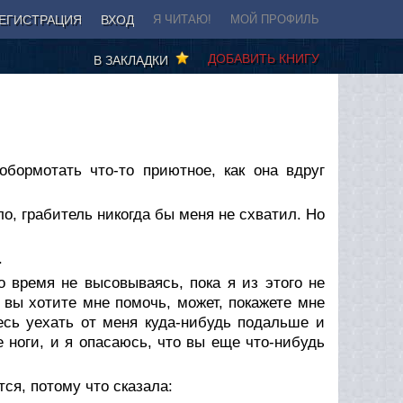
ЕГИСТРАЦИЯ
ВХОД
Я ЧИТАЮ!
МОЙ ПРОФИЛЬ
ДОБАВИТЬ КНИГУ
В ЗАКЛАДКИ
бормотать что-то приютное, как она вдруг
о, грабитель никогда бы меня не схватил. Но
.
о время не высовываясь, пока я из этого не
вы хотите мне помочь, может, покажете мне
есь уехать от меня куда-нибудь подальше и
е ноги, и я опасаюсь, что вы еще что-нибудь
тся, потому что сказала: