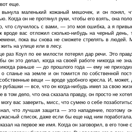
вот еще.
 вынула маленький кожаный мешочек, и он понял, 
ью. Когда он не протянул руки, чтобы его взять, она по
, что случилось с вами, — это моя ошибка, а я привы
к вроде вас отложил сколько-нибудь на черный день, 
ремени, пока вы снова не сможете стрелять в людей. 
 жить на улице или в лесу.
е раз Коул по ее милости потерял дар речи. Это правд
бы он это делал, когда на своей работе никогда не зн
икогда раньше — до прошлого года — ему не приходило
о спанье на земле и он томится по собственной пост
собственные вещи — вроде удобного кресла. И, может,
е рубашки — все, что он когда-нибудь имел за свою жиз
е в том дело, что она сказала правду, он просто не хоте
могу вас заверить, мисс, что сумею о себе позаботитьс
знал, что лучшая защита — это нападение, поэтому он
ужасный список, даже если бы еще над ним поработала
казал на первое же имя. Когда он заговорил, в его тон