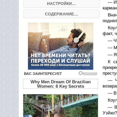
— И
НАСТРОЙКИ....
карман
СОДЕРЖАНИЕ....
Внач
поднял
Коул
факт, 
— Чт
— М
— Я 
К с
прикр
престу
— Ч
возвра
— В
Коул
— В
Уэйко?