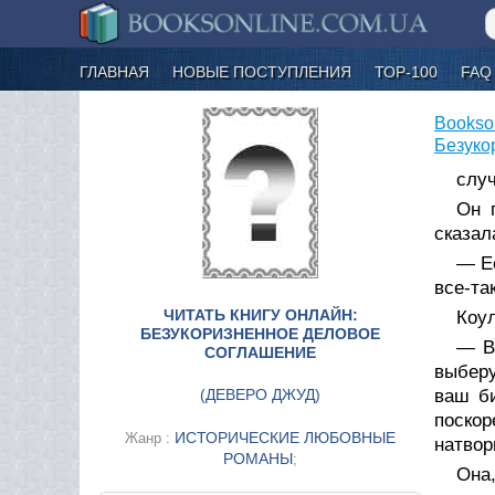
ГЛАВНАЯ
НОВЫЕ ПОСТУПЛЕНИЯ
ТОР-100
FAQ
Bookso
Безуко
случ
Он 
сказал
— Ес
все-та
ЧИТАТЬ КНИГУ ОНЛАЙН:
Коул
БЕЗУКОРИЗНЕННОЕ ДЕЛОВОЕ
— Вс
СОГЛАШЕНИЕ
выберу
(
ДЕВЕРО ДЖУД
)
ваш би
поскор
ИСТОРИЧЕСКИЕ ЛЮБОВНЫЕ
Жанр :
натвор
РОМАНЫ
;
Она,