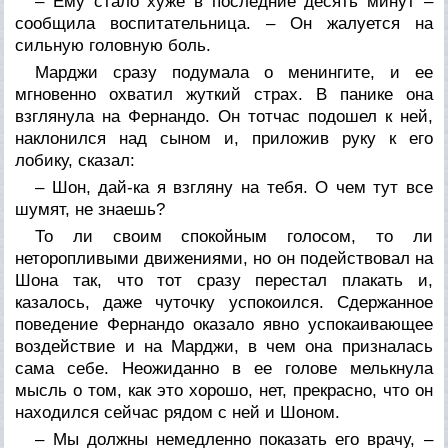
– Ему стало хуже в последние десять минут –
сообщила воспитательница. – Он жалуется на
сильную головную боль.
Марджи сразу подумала о менингите, и ее
мгновенно охватил жуткий страх. В панике она
взглянула на Фернандо. Он тотчас подошел к ней,
наклонился над сыном и, приложив руку к его
лобику, сказал:
– Шон, дай-ка я взгляну на тебя. О чем тут все
шумят, не знаешь?
То ли своим спокойным голосом, то ли
неторопливыми движениями, но он подействовал на
Шона так, что тот сразу перестал плакать и,
казалось, даже чуточку успокоился. Сдержанное
поведение Фернандо оказало явно успокаивающее
воздействие и на Марджи, в чем она призналась
сама себе. Неожиданно в ее голове мелькнула
мысль о том, как это хорошо, нет, прекрасно, что он
находился сейчас рядом с ней и Шоном.
– Мы должны немедленно показать его врачу, –