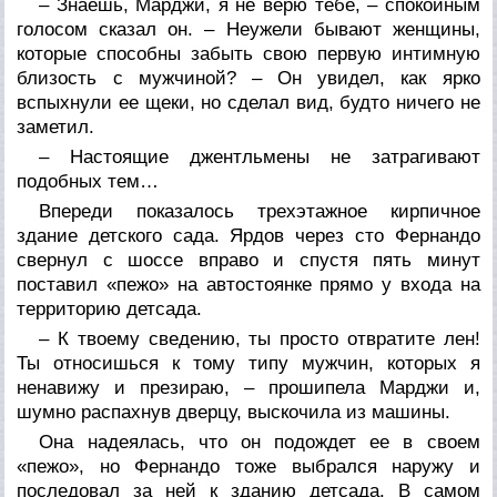
– Знаешь, Марджи, я не верю тебе, – спокойным
голосом сказал он. – Неужели бывают женщины,
которые способны забыть свою первую интимную
близость с мужчиной? – Он увидел, как ярко
вспыхнули ее щеки, но сделал вид, будто ничего не
заметил.
– Настоящие джентльмены не затрагивают
подобных тем…
Впереди показалось трехэтажное кирпичное
здание детского сада. Ярдов через сто Фернандо
свернул с шоссе вправо и спустя пять минут
поставил «пежо» на автостоянке прямо у входа на
территорию детсада.
– К твоему сведению, ты просто отвратите лен!
Ты относишься к тому типу мужчин, которых я
ненавижу и презираю, – прошипела Марджи и,
шумно распахнув дверцу, выскочила из машины.
Она надеялась, что он подождет ее в своем
«пежо», но Фернандо тоже выбрался наружу и
последовал за ней к зданию детсада. В самом