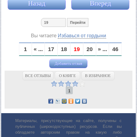
Назад
Вперед
Вы читаете
Избавься от гордыни
1
« ...
17
18
19
20
» ...
46
Добавить отзыв
ВСЕ ОТЗЫВЫ
О КНИГЕ
В ИЗБРАННОЕ
1
Материалы, присутствующие на сайте, получены с
публичных (широкодоступных) ресурсов. Если вы
обладаете авторским правом на какую либо