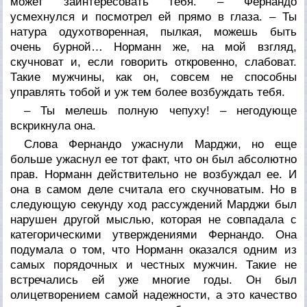
может заинтересовать тебя. – Фернандо
усмехнулся и посмотрел ей прямо в глаза. – Ты
натура одухотворенная, пылкая, можешь быть
очень бурной… Норманн же, на мой взгляд,
скучноват и, если говорить откровенно, слабоват.
Такие мужчины, как он, совсем не способны
управлять тобой и уж тем более возбуждать тебя.
– Ты мелешь полную чепуху! – негодующе
вскрикнула она.
Слова Фернандо ужаснули Марджи, но еще
больше ужаснул ее тот факт, что он был абсолютно
прав. Норманн действительно не возбуждал ее. И
она в самом деле считала его скучноватым. Но в
следующую секунду ход рассуждений Марджи был
нарушен другой мыслью, которая не совпадала с
категорическими утверждениями Фернандо. Она
подумала о том, что Норманн оказался одним из
самых порядочных и честных мужчин. Такие не
встречались ей уже многие годы. Он был
олицетворением самой надежности, а это качество