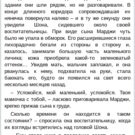
здании они шли рядом, но не разговаривали. В
конце длинного коридора сопровождавшая их
нянечка повернула налево – и в ту же секунду они
увидели Шона, сидевшего около своей
воспитательницы. При виде сына Марджи чуть
было не упала в обморок. Его расширившиеся глаза
лихорадочно бегали из стороны в сторону и,
казалось, занимали большую часть маленького
личика; кожа приобрела какой-то зеленоватый
оттенок… Увидев мать, мальчик заплакал, и она
рванулась к нему, подхватила на руки, стала
баюкать его, будто он появился на свет всего
несколько месяцев назад.
– Успокойся, мой маленький, успокойся. Твоя
мамочка с тобой, – ласково приговаривала Марджи,
крепко прижав сына к груди.
Сколько времени он находится в таком
состоянии? – спросила она воспитательницу, когда
их взгляды встретились над головой Шона.