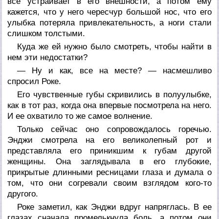
все устраивает в его внешности, а потом ему
кажется, что у него чересчур большой нос, что его
улыбка потеряла привлекательность, а ноги стали
слишком толстыми.
Куда же ей нужно было смотреть, чтобы найти в
нем эти недостатки?
— Ну и как, все на месте? — насмешливо
спросил Роке.
Его чувственные губы скривились в полуулыбке,
как в тот раз, когда она впервые посмотрела на него.
И ее охватило то же самое волнение.
Только сейчас оно сопровождалось горечью.
Энджи смотрела на его великолепный рот и
представляла его приникшим к губам другой
женщины. Она заглядывала в его глубокие,
прикрытые длинными ресницами глаза и думала о
том, что они согревали своим взглядом кого-то
другого.
Роке заметил, как Энджи вдруг напряглась. В ее
глазах сначала промелькнула боль, а потом они