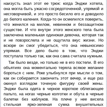
наизусть знал этот ее трюк: когда Энджи хотела,
она могла быть ужасно сосредоточенной, упрямой и
несговорчивой, и это просто бесило его и доводило
до белого каления. Когда-то он осмелился поверить,
что женился на милом, невинном и беззащитном
существе. И что внутри этого женского тела была
заключена маленькая одинокая девочка, которая так
и не повзрослела и не ощутила вкус жизни. Но
вскоре он смог убедиться, что она невыносимо
упрямая. Все дело было в том, что Энджи
поступала только так, как она сама считала нужным.
Так было везде, но только не в его постели. В его
объятиях она моментально теряла всякое желание
бороться с ним. Роке улыбнулся при мысли о том,
как он собирается закончить этот вечер, и еще раз
окинул взглядом точеную фигурку своей жены.
Энджи была одета в черное короткое облегающее
пальто, на ногах черные колготки и обута в черные
балетки без каблуков. На плече у нее висела
стильная ярко-зеленая сумка внушительных