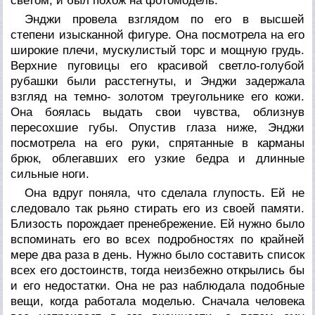
светом, и был похож на фотомодель.
Энджи провела взглядом по его в высшей
степени изысканной фигуре. Она посмотрела на его
широкие плечи, мускулистый торс и мощную грудь.
Верхние пуговицы его красивой светло-голубой
рубашки были расстегнуты, и Энджи задержала
взгляд на темно- золотом треугольнике его кожи.
Она боялась выдать свои чувства, облизнув
пересохшие губы. Опустив глаза ниже, Энджи
посмотрела на его руки, спрятанные в карманы
брюк, облегавших его узкие бедра и длинные
сильные ноги.
Она вдруг поняла, что сделала глупость. Ей не
следовало так рьяно стирать его из своей памяти.
Близость порождает пренебрежение. Ей нужно было
вспоминать его во всех подробностях по крайней
мере два раза в день. Нужно было составить список
всех его достоинств, тогда неизбежно открылись бы
и его недостатки. Она не раз наблюдала подобные
вещи, когда работала моделью. Сначала человека