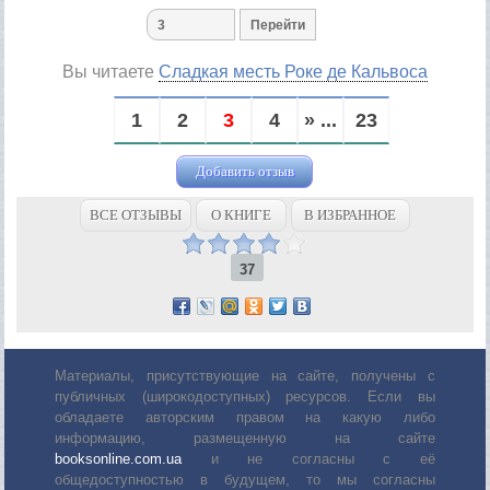
Вы читаете
Сладкая месть Роке де Кальвоса
1
2
3
4
» ...
23
Добавить отзыв
ВСЕ ОТЗЫВЫ
О КНИГЕ
В ИЗБРАННОЕ
37
Материалы, присутствующие на сайте, получены с
публичных (широкодоступных) ресурсов. Если вы
обладаете авторским правом на какую либо
информацию, размещенную на сайте
booksonline.com.ua
и не согласны с её
общедоступностью в будущем, то мы согласны