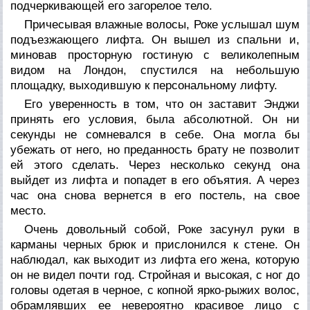
подчеркивающей его загорелое тело.
Причесывая влажные волосы, Роке услышал шум
подъезжающего лифта. Он вышел из спальни и,
миновав просторную гостиную с великолепным
видом на Лондон, спустился на небольшую
площадку, выходившую к персональному лифту.
Его уверенность в том, что он заставит Энджи
принять его условия, была абсолютной. Он ни
секунды не сомневался в себе. Она могла бы
убежать от него, но преданность брату не позволит
ей этого сделать. Через несколько секунд она
выйдет из лифта и попадет в его объятия. А через
час она снова вернется в его постель, на свое
место.
Очень довольный собой, Роке засунул руки в
карманы черных брюк и прислонился к стене. Он
наблюдал, как выходит из лифта его жена, которую
он не видел почти год. Стройная и высокая, с ног до
головы одетая в черное, с копной ярко-рыжих волос,
обрамлявших ее невероятно красивое лицо с