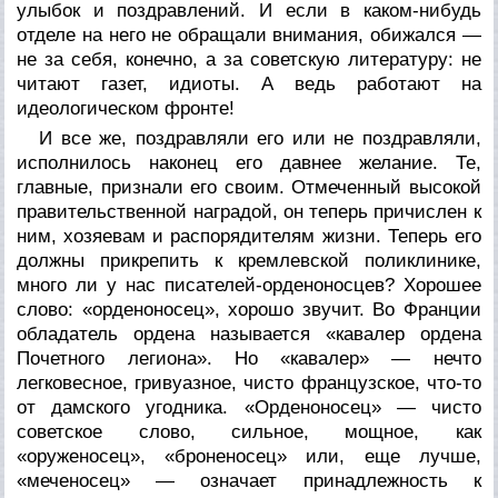
улыбок и поздравлений. И если в каком-нибудь
отделе на него не обращали внимания, обижался —
не за себя, конечно, а за советскую литературу: не
читают газет, идиоты. А ведь работают на
идеологическом фронте!
И все же, поздравляли его или не поздравляли,
исполнилось наконец его давнее желание. Те,
главные,
признали его
своим.
Отмеченный высокой
правительственной наградой, он теперь причислен к
ним,
хозяевам и распорядителям жизни. Теперь его
должны прикрепить к кремлевской поликлинике,
много ли у нас писателей-орденоносцев? Хорошее
слово: «орденоносец», хорошо звучит. Во Франции
обладатель ордена называется «кавалер ордена
Почетного легиона». Но «кавалер» — нечто
легковесное, гривуазное, чисто французское, что-то
от дамского угодника. «Орденоносец» — чисто
советское слово, сильное, мощное, как
«оруженосец», «броненосец» или, еще лучше,
«меченосец» — означает принадлежность к