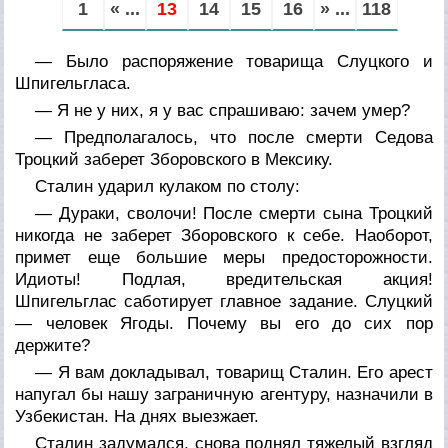
1
« ...
13
14
15
16
» ...
118
— Было распоряжение товарища Слуцкого и
Шпигельгласа.
— Я не у них, я у вас спрашиваю:
зачем умер
?
— Предполагалось, что после смерти Седова
Троцкий заберет Зборовского в Мексику.
Сталин ударил кулаком по столу:
— Дураки, сволочи! После смерти сына Троцкий
никогда не заберет Зборовского к себе. Наоборот,
примет еще большие меры предосторожности.
Идиоты! Подлая, вредительская акция!
Шпигельглас саботирует главное задание. Слуцкий
— человек Ягоды. Почему вы его до сих пор
держите?
— Я вам докладывал, товарищ Сталин. Его арест
напугал бы нашу заграничную агентуру, назначили в
Узбекистан. На днях выезжает.
Сталин задумался, снова поднял тяжелый взгляд