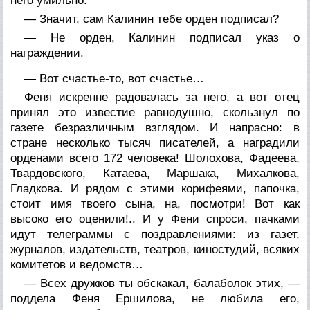
него умильно.
— Значит, сам Калинин тебе орден подписал?
— Не орден, Калинин подписал указ о
награждении.
— Вот счастье-то, вот счастье…
Феня искренне радовалась за него, а вот отец
принял это известие равнодушно, скользнул по
газете безразличным взглядом. И напрасно: в
стране несколько тысяч писателей, а наградили
орденами всего 172 человека! Шолохова, Фадеева,
Твардовского, Катаева, Маршака, Михалкова,
Гладкова. И рядом с этими корифеями, папочка,
стоит имя твоего сына, на, посмотри! Вот как
высоко его оценили!.. И у Фени спроси, пачками
идут телеграммы с поздравлениями: из газет,
журналов, издательств, театров, киностудий, всяких
комитетов и ведомств…
— Всех дружков ты обскакал, балаболок этих, —
поддела Феня Ершилова, не любила его,