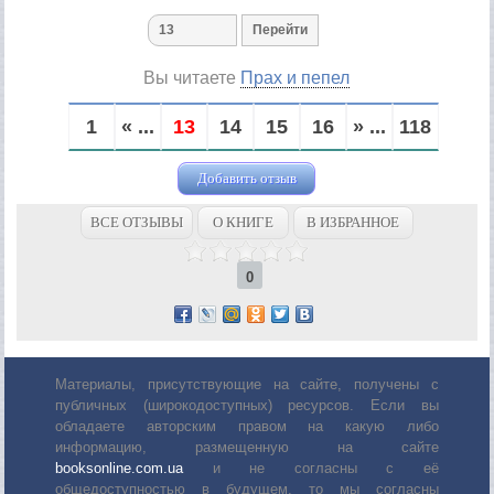
Вы читаете
Прах и пепел
1
« ...
13
14
15
16
» ...
118
Добавить отзыв
ВСЕ ОТЗЫВЫ
О КНИГЕ
В ИЗБРАННОЕ
0
Материалы, присутствующие на сайте, получены с
публичных (широкодоступных) ресурсов. Если вы
обладаете авторским правом на какую либо
информацию, размещенную на сайте
booksonline.com.ua
и не согласны с её
общедоступностью в будущем, то мы согласны