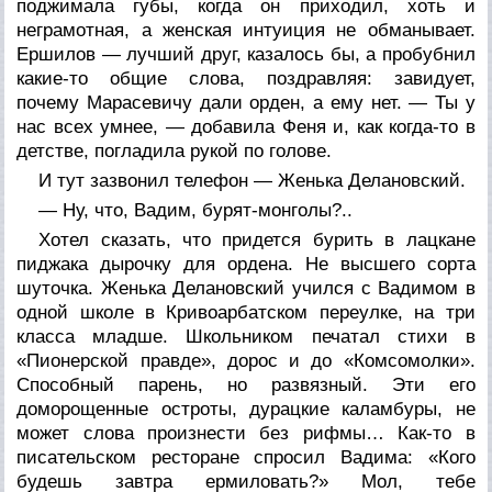
поджимала губы, когда он приходил, хоть и
неграмотная, а женская интуиция не обманывает.
Ершилов — лучший друг, казалось бы, а пробубнил
какие-то общие слова, поздравляя: завидует,
почему Марасевичу дали орден, а ему нет. — Ты у
нас всех умнее, — добавила Феня и, как когда-то в
детстве, погладила рукой по голове.
И тут зазвонил телефон — Женька Делановский.
— Ну, что, Вадим, бурят-монголы?..
Хотел сказать, что придется
бурить
в лацкане
пиджака дырочку для ордена. Не высшего сорта
шуточка. Женька Делановский учился с Вадимом в
одной школе в Кривоарбатском переулке, на три
класса младше. Школьником печатал стихи в
«Пионерской правде», дорос и до «Комсомолки».
Способный парень, но развязный. Эти его
доморощенные остроты, дурацкие каламбуры, не
может слова произнести без рифмы… Как-то в
писательском ресторане спросил Вадима: «Кого
будешь завтра
ермиловать?»
Мол, тебе