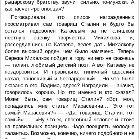
рыцарскому братству, звучит сильно, по-мужски. А
как насчет «рогоносца»?
Поговаривали, что список награжденных
просматривал сам товарищ Сталин и будто бы
остался недоволен Катаевым за не слишком
лестную оценку творчества Михалкова, и,
рассердившись на Катаева, велел дать Михалкову
более высокий орден, чем было намечено. Теперь
Сережа Михалков пойдет в гору, ничего не скажешь
— талант, любимый детский поэт. А вот Катаеву не
поздоровится. И правильно, типичный одесский
нахал, заносчивый и беспардонный… Но что было
сказано в его, Вадима, адрес? Наградили — значит,
говорилось хорошо. Но что именно и кто сказал?
Может быть, сам товарищ Сталин? «Вот, мол,
попадались мне статьи Марасевича… Это тот
самый Марасевич?» — «Да, товарищ, Сталин, тот
самый». — «Ну что ж, способный человек и стоит
на правильных позициях. Надо поощрять молодые
таланты». Возможно, конечно, ничего подобного и не