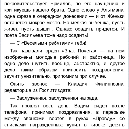
покровительствует Ермилов, по его наущению и
критикуешь нашего брата. Одно слово у Альтмана,
одна фраза в очередном донесении — и от Женьки
останется мокрое место. Но мелкая рыбешка, пусть
живет, пусть дышит. Однако осадить придется. И
поэта Васильева тоже надо осадить!
— С «Веселыми ребятами» тебя!
Так называли орден «Знак Почета» — на нем
изображены молодые рабочий и работница. Но
одно дело шутить вообще, абстрактно, и другое
дело таким образом приносить поздравления:
звучит унизительно, припомним при случае.
Опять звонок — Клавдия Филипповна,
редакторша из Гослитиздата:
— Заслуженная, заслуженная награда.
Так прошел весь день. Вадим сидел возле
телефона, принимал поздравления, в перерыве
между звонками вертел в руках «Правду» со
списками награжденных: купил в киоске десять