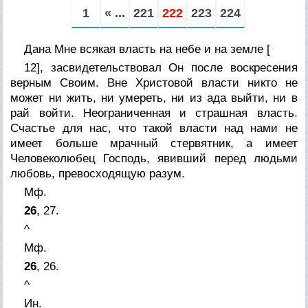
1
« ...
221
222
223
224
Дана Мне всякая власть на небе и на земле
[
12], засвидетельствовал Он после воскресения
верным Своим. Вне Христовой власти никто не
может ни жить, ни умереть, ни из ада выйти, ни в
рай войти. Неограниченная и страшная власть.
Счастье для нас, что такой власти над нами не
имеет больше мрачный стервятник, а имеет
Человеколюбец Господь, явивший перед людьми
любовь, превосходящую разум.
Мф.
26
, 27.
^
Мф.
26
, 26.
^
Ин.