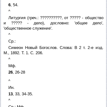
6
, 54.
^
Литургия
(греч.: ??????????, от ????? - общество
и ????? - дело), дословно: 'общее дело',
'общественное служение'.
^
Ср.:
Симеон Новый Богослов
. Слова: В 2 т. 2-е изд.
М., 1892. Т. 1. С. 206.
^
Мф.
26
, 26-28
^
Ин.
13
, 33, 34-35.
^
Ср.: Мф.