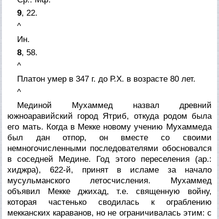
9
, 22.
^
Ин.
8
, 58.
^
Платон
умер в 347 г. до Р.Х. в возрасте 80 лет.
^
Мединой
Мухаммед назвал древний
южноаравийский город Ятриб, откуда родом была
его мать. Когда в Мекке новому учению Мухаммеда
был дан отпор, он вместе со своими
немногочисленными последователями обосновался
в соседней Медине. Год этого переселения (ар.:
хиджра), 622-й, принят в исламе за начало
мусульманского летосчисления. Мухаммед
объявил Мекке джихад, т.е. священную войну,
которая частенько сводилась к ограблению
мекканских караванов, но не ограничивалась этим: с