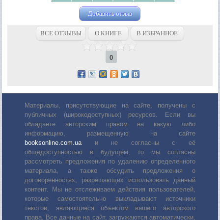
Добавить отзыв
ВСЕ ОТЗЫВЫ
О КНИГЕ
В ИЗБРАННОЕ
0
Материалы, присутствующие на сайте, получены с
публичных (широкодоступных) ресурсов. Если вы
обладаете авторским правом на какую либо
информацию, размещенную на сайте
booksonline.com.ua
и не согласны с её
общедоступностью в будущем, то мы согласны
рассмотреть предложения по удалению определенного
материала, а также обсудить предложения о
договоренностях, разрешающих использовать данный
контент. Мы не отслеживаем действия пользователей,
которые самостоятельно выкладывают источники
текстов, являющиеся объектом вашего авторского
права. Все данные на сайт, загружаются автоматически,