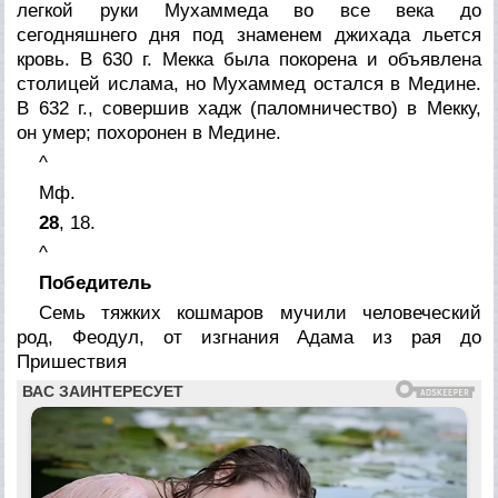
легкой руки Мухаммеда во все века до
сегодняшнего дня под знаменем джихада льется
кровь. В 630 г. Мекка была покорена и объявлена
столицей ислама, но Мухаммед остался в Медине.
В 632 г., совершив хадж (паломничество) в Мекку,
он умер; похоронен в Медине.
^
Мф.
28
, 18.
^
Победитель
Семь тяжких кошмаров мучили человеческий
род, Феодул, от изгнания Адама из рая до
Пришествия