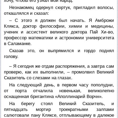
хочу, чтобы его узнал мой народ.
Незнакомец одернул сюртук, пригладил волосы,
откашлялся и сказал:
– С этого я должен был начать. Я Амброжи
Клякса, доктор философии, химии и медицины,
ученик и ассистент великого доктора Пай Хи-во,
профессор математики и астрономии университета
в Саламанке.
Сказав это, он выпрямился и гордо поднял
голову.
– Я сегодня же отдам распоряжения, а завтра сам
проверю, как их выполнили, – промолвил Великий
Сказитель со слезами на глазах.
На следующий день, в первом часу пополудни,
от порта отчалила новенькая, великолепно
оснащенная бригантина «Аполлинарий Ворчн».
На берегу стоял Великий Сказитель, и
пятнадцать мортир троекратными залпами
салютовали пану Кляксе, отплывающему в далекое