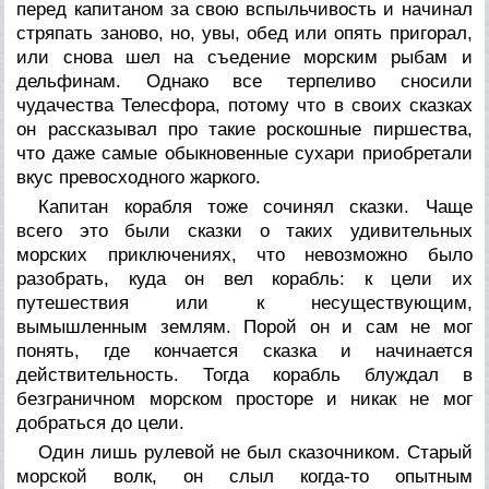
перед капитаном за свою вспыльчивость и начинал
стряпать заново, но, увы, обед или опять пригорал,
или снова шел на съедение морским рыбам и
дельфинам. Однако все терпеливо сносили
чудачества Телесфора, потому что в своих сказках
он рассказывал про такие роскошные пиршества,
что даже самые обыкновенные сухари приобретали
вкус превосходного жаркого.
Капитан корабля тоже сочинял сказки. Чаще
всего это были сказки о таких удивительных
морских приключениях, что невозможно было
разобрать, куда он вел корабль: к цели их
путешествия или к несуществующим,
вымышленным землям. Порой он и сам не мог
понять, где кончается сказка и начинается
действительность. Тогда корабль блуждал в
безграничном морском просторе и никак не мог
добраться до цели.
Один лишь рулевой не был сказочником. Старый
морской волк, он слыл когда-то опытным