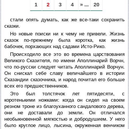
1
2
3
4
» ...
20
стали опять думать, как же все-таки сохранить
сказки.
Но новые поиски ни к чему не привели. Жизнь
сказок по-прежнему была коротка, как жизнь
бабочек, порхающих над садами Исто-Рико.
Происходило все это во времена царствования
Великого Сказителя, по имени Аполлинарий Ворчн,
что по-русски следует читать Аполлинарий Ворчун.
Он снискал себе славу величайшего в истории
Сказандии сказочника, и народ почитал его больше
всех его предшественников.
Это был толстячок лет пятидесяти, с
коротенькими ножками: когда он сидел на своем
резном троне из благоуханного сандалового дерева,
они не доставали до земли. Он отличался
необыкновенной мягкостью и добродушием. У него
было круглое лицо, лысина, окруженная венчиком