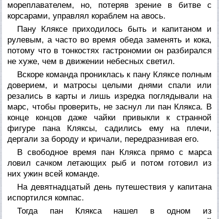
мореплавателем, но, потеряв зрение в битве с
корсарами, управлял кораблем на авось.
Пану Кляксе приходилось быть и капитаном и
рулевым, а часто во время обеда заменять и кока,
потому что в тонкостях гастрономии он разбирался
не хуже, чем в движении небесных светил.
Вскоре команда прониклась к пану Кляксе полным
доверием, и матросы целыми днями спали или
резались в карты и лишь изредка поглядывали на
марс, чтобы проверить, не заснул ли пан Клякса. В
конце концов даже чайки привыкли к странной
фигуре пана Кляксы, садились ему на плечи,
дергали за бороду и кричали, передразнивая его.
В свободное время пан Клякса прямо с марса
ловил сачком летающих рыб и потом готовил из
них ужин всей команде.
На девятнадцатый день путешествия у капитана
испортился компас.
Тогда пан Клякса нашел в одном из