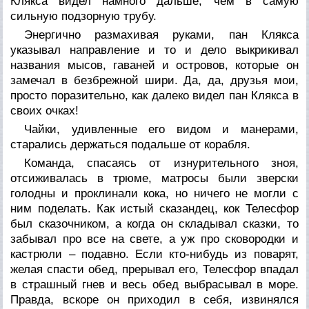
Клякса видел намного дальше, чем в самую
сильную подзорную трубу.
Энергично размахивая руками, пан Клякса
указывал направление и то и дело выкрикивал
названия мысов, гаваней и островов, которые он
замечал в безбрежной шири. Да, да, друзья мои,
просто поразительно, как далеко видел пан Клякса в
своих очках!
Чайки, удивленные его видом и манерами,
старались держаться подальше от корабля.
Команда, спасаясь от изнурительного зноя,
отсиживалась в трюме, матросы были зверски
голодны и проклинали кока, но ничего не могли с
ним поделать. Как истый сказандец, кок Телесфор
был сказочником, а когда он складывал сказки, то
забывал про все на свете, а уж про сковородки и
кастрюли – подавно. Если кто-нибудь из поварят,
желая спасти обед, прерывал его, Телесфор впадал
в страшный гнев и весь обед выбрасывал в море.
Правда, вскоре он приходил в себя, извинялся