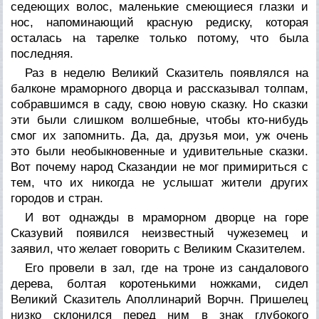
седеющих волос, маленькие смеющиеся глазки и
нос, напоминающий красную редиску, которая
осталась на тарелке только потому, что была
последняя.
Раз в неделю Великий Сказитель появлялся на
балконе мраморного дворца и рассказывал толпам,
собравшимся в саду, свою новую сказку. Но сказки
эти были слишком волшебные, чтобы кто-нибудь
смог их запомнить. Да, да, друзья мои, уж очень
это были необыкновенные и удивительные сказки.
Вот почему народ Сказандии не мог примириться с
тем, что их никогда не услышат жители других
городов и стран.
И вот однажды в мраморном дворце на горе
Сказувий появился неизвестный чужеземец и
заявил, что желает говорить с Великим Сказителем.
Его провели в зал, где на троне из сандалового
дерева, болтая коротенькими ножками, сидел
Великий Сказитель Аполлинарий Ворчн. Пришелец
низко склонился перед ним в знак глубокого