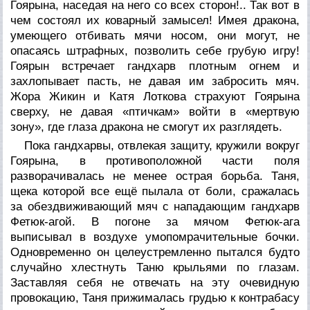
Гоярына, наседая на него со всех сторон!.. Так вот в
чем состоял их коварный замысел! Имея дракона,
умеющего отбивать мячи носом, они могут, не
опасаясь штрафных, позволить себе грубую игру!
Гоярын встречает гандхарв плотным огнем и
захлопывает пасть, не давая им забросить мяч.
Жора Жикин и Катя Лоткова страхуют Гоярына
сверху, не давая «птичкам» войти в «мертвую
зону», где глаза дракона не смогут их разглядеть.
Пока гандхарвы, отвлекая защиту, кружили вокруг
Гоярына, в противоположной части поля
разворачивалась не менее острая борьба. Таня,
щека которой все ещё пылала от боли, сражалась
за обездвиживающий мяч с нападающим гандхарв
Фетюк-агой. В погоне за мячом Фетюк-ага
выписывал в воздухе умопомрачительные бочки.
Одновременно он целеустремленно пытался будто
случайно хлестнуть Таню крыльями по глазам.
Заставляя себя не отвечать на эту очевидную
провокацию, Таня прижималась грудью к контрабасу