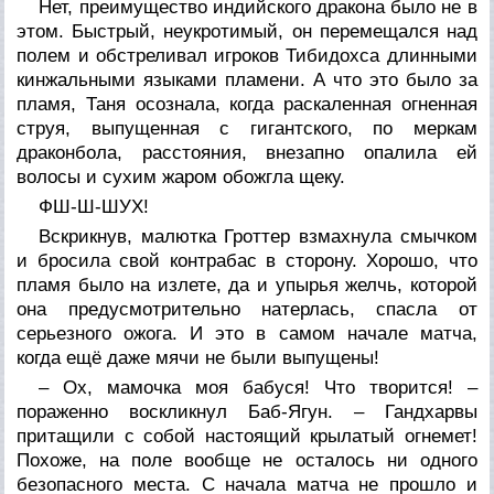
Нет, преимущество индийского дракона было не в
этом. Быстрый, неукротимый, он перемещался над
полем и обстреливал игроков Тибидохса длинными
кинжальными языками пламени. А что это было за
пламя, Таня осознала, когда раскаленная огненная
струя, выпущенная с гигантского, по меркам
драконбола, расстояния, внезапно опалила ей
волосы и сухим жаром обожгла щеку.
ФШ-Ш-ШУХ!
Вскрикнув, малютка Гроттер взмахнула смычком
и бросила свой контрабас в сторону. Хорошо, что
пламя было на излете, да и упырья желчь, которой
она предусмотрительно натерлась, спасла от
серьезного ожога. И это в самом начале матча,
когда ещё даже мячи не были выпущены!
– Ох, мамочка моя бабуся! Что творится! –
пораженно воскликнул Баб-Ягун. – Гандхарвы
притащили с собой настоящий крылатый огнемет!
Похоже, на поле вообще не осталось ни одного
безопасного места. С начала матча не прошло и