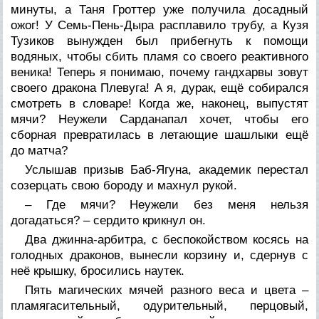
минуты, а Таня Гроттер уже получила досадный
ожог! У Семь-Пень-Дыра расплавило трубу, а Кузя
Тузиков вынужден был прибегнуть к помощи
водяных, чтобы сбить пламя со своего реактивного
веника! Теперь я понимаю, почему гандхарвы зовут
своего дракона Плевуга! А я, дурак, ещё собирался
смотреть в словаре! Когда же, наконец, выпустят
мячи? Неужели Сарданапал хочет, чтобы его
сборная превратилась в летающие шашлыки ещё
до матча?
Услышав призыв Баб-Ягуна, академик перестал
созерцать свою бороду и махнул рукой.
– Где мячи? Неужели без меня нельзя
догадаться? – сердито крикнул он.
Два джинна-арбитра, с беспокойством косясь на
голодных драконов, вынесли корзину и, сдернув с
неё крышку, бросились наутек.
Пять магических мячей разного веса и цвета –
пламягасительный, одурительный, перцовый,