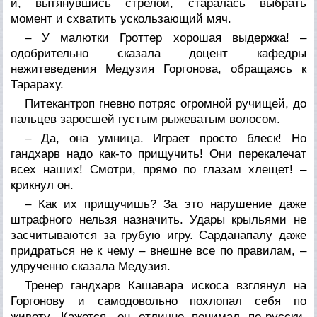
и, вытянувшись стрелой, старалась выбрать
момент и схватить ускользающий мяч.
– У малютки Гроттер хорошая выдержка! –
одобрительно сказала доцент кафедры
нежитеведения Медузия Горгонова, обращаясь к
Тарараху.
Питекантроп гневно потряс огромной ручищей, до
пальцев заросшей густым рыжеватым волосом.
– Да, она умница. Играет просто блеск! Но
гандхарв надо как-то прищучить! Они перекалечат
всех наших! Смотри, прямо по глазам хлещет! –
крикнул он.
– Как их прищучишь? За это нарушение даже
штрафного нельзя назначить. Удары крыльями не
засчитываются за грубую игру. Сарданапалу даже
придраться не к чему – внешне все по правилам, –
удрученно сказала Медузия.
Тренер гандхарв Кашавара искоса взглянул на
Горгонову и самодовольно похлопал себя по
животу. Кажется, он отлично понимал по-русски,