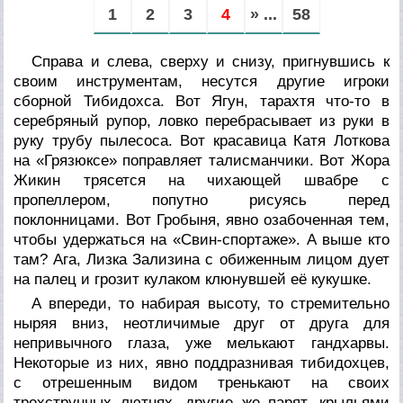
1
2
3
4
» ...
58
Справа и слева, сверху и снизу, пригнувшись к
своим инструментам, несутся другие игроки
сборной Тибидохса. Вот Ягун, тарахтя что-то в
серебряный рупор, ловко перебрасывает из руки в
руку трубу пылесоса. Вот красавица Катя Лоткова
на «Грязюксе» поправляет талисманчики. Вот Жора
Жикин трясется на чихающей швабре с
пропеллером, попутно рисуясь перед
поклонницами. Вот Гробыня, явно озабоченная тем,
чтобы удержаться на «Свин-спортаже». А выше кто
там? Ага, Лизка Зализина с обиженным лицом дует
на палец и грозит кулаком клюнувшей её кукушке.
А впереди, то набирая высоту, то стремительно
ныряя вниз, неотличимые друг от друга для
непривычного глаза, уже мелькают гандхарвы.
Некоторые из них, явно поддразнивая тибидохцев,
с отрешенным видом тренькают на своих
трехструнных лютнях, другие же парят, крыльями