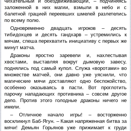
чихательный и обездвиживающий, – подчиняясь
заложенной в них магии, взмыли в небо и с
балетной грацией переевших шмелей разлетелись
по всему полю.
Одновременно двадцать игроков – десять
тибидохцев и десять гандхарв – устремились к
мячам, спеша перехватить инициативу с первых же
минут матча.
Драконы яростно заревели и, нахлестывая
хвостами, выставляя вокруг дымовую завесу,
поднялись под самый купол. Служа «воротами» во
множестве матчей, они давно уже уяснили, что
магические мячи доставляют одно беспокойство,
особенно оказываясь в пасти. Вот проглотить
парочку нападающих противника – совсем другое
дело. Против этого голодные драконы ничего не
имели.
– Отличное начало игры! – восторженно
воскликнул Баб-Ягун. – Какая напряженная битва за
мячи! Демьян Горьянов уже прижимает к груди