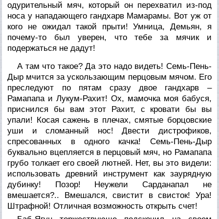
одурительный мяч, который он перехватил из-под
носа у нападающего гандхарв Мамарамы. Вот уж от
кого не ожидал такой прыти! Умница, Демьян, я
почему-то был уверен, что тебе за мячик и
подержаться не дадут!
А там что такое? Да это надо видеть! Семь-Пень-
Дыр мчится за ускользающим перцовым мячом. Его
преследуют по пятам сразу двое гандхарв –
Рамапапа и Лукум-Рахит! Ох, мамочка моя бабуся,
приснился бы вам этот Рахит, с кровати бы вы
упали! Косая сажень в плечах, смятые борцовские
уши и сломанный нос! Двести дистрофиков,
спресованных в одного качка! Семь-Пень-Дыр
буквально вцепляется в перцовый мяч, но Рамапапа
грубо толкает его своей лютней. Нет, вы это видели:
использовать древний инструмент как заурядную
дубинку! Позор! Неужели Сарданапал не
вмешается?.. Вмешался, свистит в свисток! Ура!
Штрафной! Отличная возможность открыть счет!