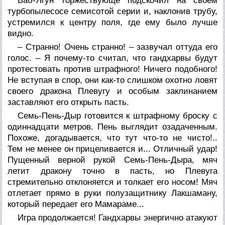
Баб-Ягун торжествующе подскочил на своем
турбопылесосе семисотой серии и, наклонив трубу,
устремился к центру поля, где ему было лучше
видно.
– Странно! Очень странно! – зазвучал оттуда его
голос. – Я почему-то считал, что гандхарвы будут
протестовать против штрафного! Ничего подобного!
Не вступая в спор, они как-то слишком охотно ловят
своего дракона Плевугу и особым заклинанием
заставляют его открыть пасть.
Семь-Пень-Дыр готовится к штрафному броску с
одиннадцати метров. Пень выглядит озадаченным.
Похоже, догадывается, что тут что-то не чисто!..
Тем не менее он прицеливается и... Отличный удар!
Пущенный верной рукой Семь-Пень-Дыра, мяч
летит дракону точно в пасть, но Плевуга
стремительно отклоняется и толкает его носом! Мяч
отлетает прямо в руки полузащитнику Лакшаману,
который передает его Мамараме...
Игра продолжается! Гандхарвы энергично атакуют