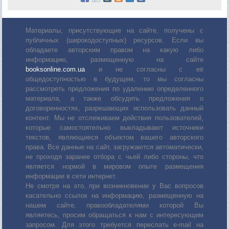
Материалы, присутствующие на сайте, получены с
публичных (широкодоступных) ресурсов. Если вы
обладаете авторским правом на какую либо
информацию, размещенную на сайте
booksonline.com.ua
и не согласны с её
общедоступностью в будущем, то мы согласны
рассмотреть предложения по удалению определенного
материала, а также обсудить предложения о
договоренностях, разрешающих использовать данный
контент. Мы не отслеживаем действия пользователей,
которые самостоятельно выкладывают источники
текстов, являющиеся объектом вашего авторского
права. Все данные на сайт, загружаются автоматически,
не проходя заранее отбора с чьей либо стороны, что
является нормой в мировом опыте размещения
информации в сети интернет.
Не смотря на это, при возникновении у Вас вопросов
касательно ссылок на информацию, размещенную на
нашем сайте, правообладателями которой Вы
являетесь, просим обращаться к нам с интересующим
запросом. Для этого требуется переслать е-mail на