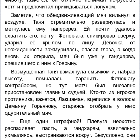
хотя и предпочитал прикидываться лопухом.
Заметив, что обездвиживающий мяч вильнул в
воздухе, Таня стремительно развернулась и
метнулась ему наперерез. Ей почти удалось
схватить его, но тут Фетюк-ага, спикировав сверху,
ударил её крылом по лицу. Девочка от
неожиданности зажмурилась, спасая глаза, а когда
вновь их открыла, мяч был уже у гандхарва,
спешившего с ним к Гоярыну.
Возмущенная Таня взмахнула смычком и, набрав
высоту, помчалась таранить Фетюк-агу
контрабасом, но тут матч был внезапно
приостановлен главным судьей. Кто-то из игроков
противника, кажется, Лакшаман, вцепился в волосы
Демьяну Горьянову, стараясь отобрать у него
одурительный мяч.
– Еще один штрафной! Плевуга неохотно
распахивает пасть, а гандхарвы, язвительно
ухмыляясь, выстраиваются вокруг. Безусловно, они