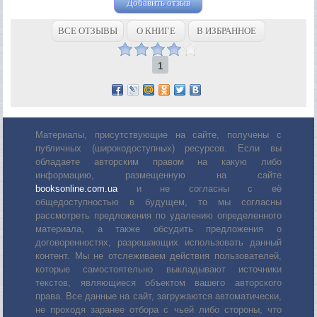
Добавить отзыв
ВСЕ ОТЗЫВЫ
О КНИГЕ
В ИЗБРАННОЕ
1
Материалы, присутствующие на сайте, получены с
публичных (широкодоступных) ресурсов. Если вы
обладаете авторским правом на какую либо
информацию, размещенную на сайте
booksonline.com.ua
и не согласны с её
общедоступностью в будущем, то мы согласны
рассмотреть предложения по удалению определенного
материала, а также обсудить предложения о
договоренностях, разрешающих использовать данный
контент. Мы не отслеживаем действия пользователей,
которые самостоятельно выкладывают источники
текстов, являющиеся объектом вашего авторского
права. Все данные на сайт, загружаются автоматически,
не проходя заранее отбора с чьей либо стороны, что