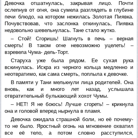
Девочка отшатнулась, закрывая лицо. Почти
ослепнув от огня, она сумела разглядеть в глубине
печи блюдо, на котором нежилась Золотая Пиявка.
Почувствовав, что заслонка откинулась, Пиявка
недовольно шевельнулась. Тане стало жутко.
– Стой! Сгоришь! Шагнуть в печь – верная
смерть! В таком огне невозможно уцелеть! –
взревела Чума- дель-Торт.
Старуха уже была рядом. Ее сухая рука
вскинулась. Искра из черного кольца медленно и
неотвратимо, как сама смерть, поплыла к девочке.
В памяти у Тани мелькнули лица родителей. Она
вновь, как и много лет назад, услышала
отвратительный булькающий хохот Чумы.
– НЕТ! Я не боюсь! Лучше сгореть! – крикнула
она и головой вперед нырнула в пламя.
Девочка ожидала страшной боли, но её почему-
то не было. Яростный огонь на мгновение охватил
все её тело, а потом словно расступился,