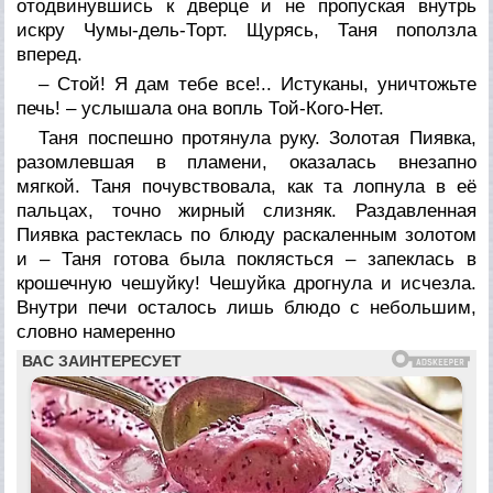
отодвинувшись к дверце и не пропуская внутрь
искру Чумы-дель-Торт. Щурясь, Таня поползла
вперед.
– Стой! Я дам тебе все!.. Истуканы, уничтожьте
печь! – услышала она вопль Той-Кого-Нет.
Таня поспешно протянула руку. Золотая Пиявка,
разомлевшая в пламени, оказалась внезапно
мягкой. Таня почувствовала, как та лопнула в её
пальцах, точно жирный слизняк. Раздавленная
Пиявка растеклась по блюду раскаленным золотом
и – Таня готова была поклясться – запеклась в
крошечную чешуйку! Чешуйка дрогнула и исчезла.
Внутри печи осталось лишь блюдо с небольшим,
словно намеренно