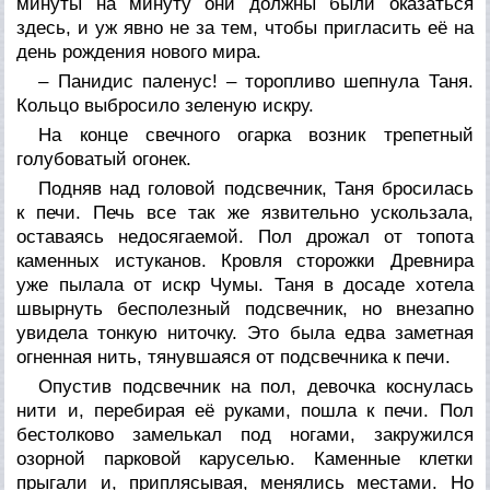
минуты на минуту они должны были оказаться
здесь, и уж явно не за тем, чтобы пригласить её на
день рождения нового мира.
– Панидис паленус! – торопливо шепнула Таня.
Кольцо выбросило зеленую искру.
На конце свечного огарка возник трепетный
голубоватый огонек.
Подняв над головой подсвечник, Таня бросилась
к печи. Печь все так же язвительно ускользала,
оставаясь недосягаемой. Пол дрожал от топота
каменных истуканов. Кровля сторожки Древнира
уже пылала от искр Чумы. Таня в досаде хотела
швырнуть бесполезный подсвечник, но внезапно
увидела тонкую ниточку. Это была едва заметная
огненная нить, тянувшаяся от подсвечника к печи.
Опустив подсвечник на пол, девочка коснулась
нити и, перебирая её руками, пошла к печи. Пол
бестолково замелькал под ногами, закружился
озорной парковой каруселью. Каменные клетки
прыгали и, приплясывая, менялись местами. Но