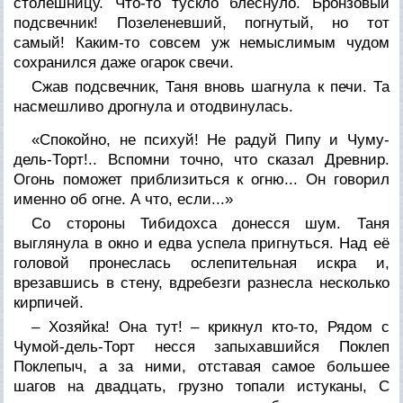
столешницу. Что-то тускло блеснуло. Бронзовый
подсвечник! Позеленевший, погнутый, но тот
самый! Каким-то совсем уж немыслимым чудом
сохранился даже огарок свечи.
Сжав подсвечник, Таня вновь шагнула к печи. Та
насмешливо дрогнула и отодвинулась.
«Спокойно, не психуй! Не радуй Пипу и Чуму-
дель-Торт!.. Вспомни точно, что сказал Древнир.
Огонь поможет приблизиться к огню... Он говорил
именно об огне. А что, если...»
Со стороны Тибидохса донесся шум. Таня
выглянула в окно и едва успела пригнуться. Над её
головой пронеслась ослепительная искра и,
врезавшись в стену, вдребезги разнесла несколько
кирпичей.
– Хозяйка! Она тут! – крикнул кто-то, Рядом с
Чумой-дель-Торт несся запыхавшийся Поклеп
Поклепыч, а за ними, отставая самое большее
шагов на двадцать, грузно топали истуканы, С