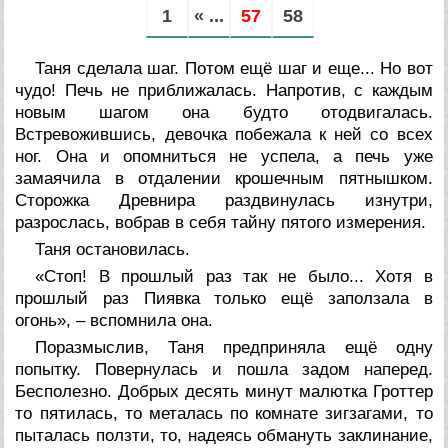
1
« ...
57
58
Таня сделала шаг. Потом ещё шаг и еще... Но вот
чудо! Печь не приближалась. Напротив, с каждым
новым шагом она будто отодвигалась.
Встревожившись, девочка побежала к ней со всех
ног. Она и опомниться не успела, а печь уже
замаячила в отдалении крошечным пятнышком.
Сторожка Древнира раздвинулась изнутри,
разрослась, вобрав в себя тайну пятого измерения.
Таня остановилась.
«Стоп! В прошлый раз так не было... Хотя в
прошлый раз Пиявка только ещё заползала в
огонь», – вспомнила она.
Поразмыслив, Таня предприняла ещё одну
попытку. Повернулась и пошла задом наперед.
Бесполезно. Добрых десять минут малютка Гроттер
то пятилась, то металась по комнате зигзагами, то
пыталась ползти, то, надеясь обмануть заклинание,