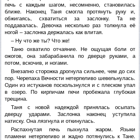
печь с каждым шагом, несомненно, становилась
ближе. Наконец Таня смогла протянуть руку и,
обжигаясь, схватиться за заслонку. Та не
поддавалась. Девочка несколько раз толкнула её
ногой – заслонка держалась как влитая.
– Ну что же ты? Что же!
Таню охватило отчаяние. Не ощущая боли от
ожогов, она забарабанила по дверце руками, а
потом, вскочив, и ногами.
Внезапно сторожка дрогнула сильнее, чем до сих
пор. Черепаха Вечности нетерпеливо шевельнулась.
Один из истуканов поскользнулся и с плеском упал
в озеро. По кирпичам печи пробежала глубокая
трещина.
Таня с новой надеждой принялась осыпать
дверцу ударами. Заслонка наконец уступила
натиску. Она лязгнула и откинулась.
Распахнутая печь пыхнула жаром. Языки
пламени нетерпеливо и жадно потянулись к Тане.