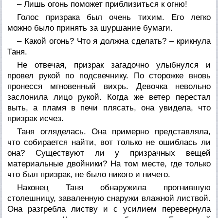
– Лишь огонь поможет приблизиться к огню!
Голос призрака был очень тихим. Его легко
можно было принять за шуршание бумаги.
– Какой огонь? Что я должна сделать? – крикнула
Таня.
Не отвечая, призрак загадочно улыбнулся и
провел рукой по подсвечнику. По сторожке вновь
пронесся мгновенный вихрь. Девочка невольно
заслонила лицо рукой. Когда же ветер перестал
выть, а пламя в печи плясать, она увидела, что
призрак исчез.
Таня огляделась. Она примерно представляла,
что собирается найти, вот только не ошиблась ли
она? Существуют ли у призрачных вещей
материальные двойники? На том месте, где только
что был призрак, не было никого и ничего.
Наконец Таня обнаружила прогнившую
столешницу, заваленную снаружи влажной листвой.
Она разгребла листву и с усилием перевернула