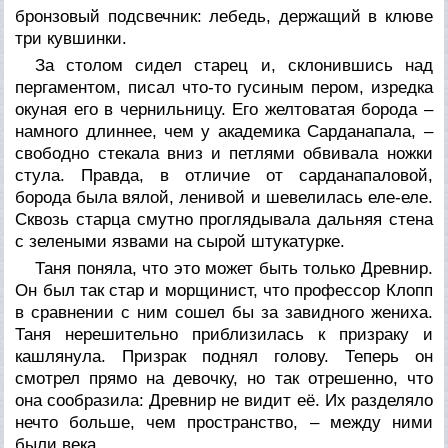
бронзовый подсвечник: лебедь, держащий в клюве
три кувшинки.
За столом сидел старец и, склонившись над
пергаментом, писал что-то гусиным пером, изредка
окуная его в чернильницу. Его желтоватая борода –
намного длиннее, чем у академика Сарданапала, –
свободно стекала вниз и петлями обвивала ножки
стула. Правда, в отличие от сарданапаловой,
борода была вялой, ленивой и шевелилась еле-еле.
Сквозь старца смутно проглядывала дальняя стена
с зелеными язвами на сырой штукатурке.
Таня поняла, что это может быть только Древнир.
Он был так стар и морщинист, что профессор Клопп
в сравнении с ним сошел бы за завидного жениха.
Таня нерешительно приблизилась к призраку и
кашлянула. Призрак поднял голову. Теперь он
смотрел прямо на девочку, но так отрешенно, что
она сообразила: Древнир не видит её. Их разделяло
нечто больше, чем пространство, – между ними
были века.