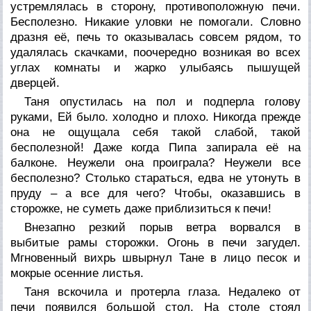
устремлялась в сторону, противоположную печи.
Бесполезно. Никакие уловки не помогали. Словно
дразня её, печь то оказывалась совсем рядом, то
удалялась скачками, поочередно возникая во всех
углах комнаты и жарко улыбаясь пышущей
дверцей.
Таня опустилась на пол и подперла голову
руками, Ей было. холодно и плохо. Никогда прежде
она не ощущала себя такой слабой, такой
бесполезной! Даже когда Пипа запирала её на
балконе. Неужели она проиграла? Неужели все
бесполезно? Столько стараться, едва не утонуть в
пруду – а все для чего? Чтобы, оказавшись в
сторожке, не суметь даже приблизиться к печи!
Внезапно резкий порыв ветра ворвался в
выбитые рамы сторожки. Огонь в печи загудел.
Мгновенный вихрь швырнул Тане в лицо песок и
мокрые осенние листья.
Таня вскочила и протерла глаза. Недалеко от
печи появился большой стол. На столе стоял