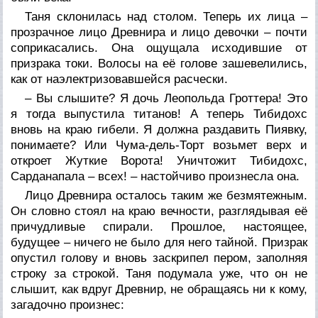
Таня склонилась над столом. Теперь их лица –
прозрачное лицо Древнира и лицо девочки – почти
соприкасались. Она ощущала исходившие от
призрака токи. Волосы на её голове зашевелились,
как от наэлектризовавшейся расчески.
– Вы слышите? Я дочь Леопольда Гроттера! Это
я тогда выпустила титанов! А теперь Тибидохс
вновь на краю гибели. Я должна раздавить Пиявку,
понимаете? Или Чума-дель-Торт возьмет верх и
откроет Жуткие Ворота! Уничтожит Тибидохс,
Сарданапала – всех! – настойчиво произнесла она.
Лицо Древнира осталось таким же безмятежным.
Он словно стоял на краю вечности, разглядывая её
причудливые спирали. Прошлое, настоящее,
будущее – ничего не было для него тайной. Призрак
опустил голову и вновь заскрипел пером, заполняя
строку за строкой. Таня подумала уже, что он не
слышит, как вдруг Древнир, не обращаясь ни к кому,
загадочно произнес: