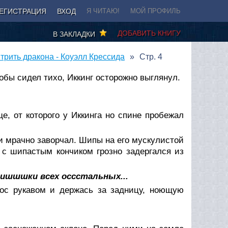
ЕГИСТРАЦИЯ
ВХОД
Я ЧИТАЮ!
МОЙ ПРОФИЛЬ
ДОБАВИТЬ КНИГУ
В ЗАКЛАДКИ
трить дракона - Коуэлл Крессида
Стр. 4
обы сидел тихо, Иккинг осторожно выглянул.
е, от которого у Иккинга но спине пробежал
и мрачно заворчал. Шипы на его мускулистой
 с шипастым кончиком грозно задергался из
ишшшки всех оссстальных...
нос рукавом и держась за задницу, ноющую