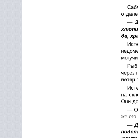
Саб
отдале
—
хлюпи
да, хр
Ист
недоме
могучи
Рыбь
через 
ветер 
Исте
на скл
Они де
— Ох
же его
—
Д
подел