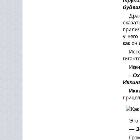
трупа
будеш
Дра
сказат
прилич
у него
как он
Ист
гигант
Икки
-
Ох
Иккинг
Икк
прицел
Это 
—
З
Гро