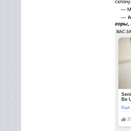
склону
— Мы
—
горы,