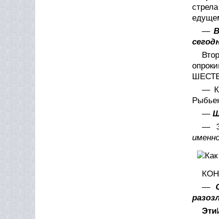
стрела
едуще
—
В
сегод
Вто
опроки
ШЕСТЕР
— К
Рыбьен
—
Щ
— Э
именн
КОН
—
разозл
Эти