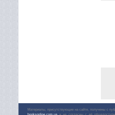
Материалы, присутствующие на сайте, получены с пуб
booksonline.com.ua
и не согласны с её общедоступн