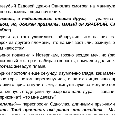
лезубый Ездовой дракон Одноглаз смотрел на манипул
нно напоминающим почтение.
Знаешь, я недооценивал твоего друга,
— уважител
ком, но, должен признать, малый он ХРАБРЫЙ. Сам
абрец...
ерики до того удивились, обнаружив, что на них 
рок из другого племени, что на миг застыли, разинув р
м челюстям.
еног подкатил к Истерикам, грозно воздел меч, но (р
походный костер и, набирая скорость, помчался дальше
тотчас же
задул пламя.
рики постояли еще секунду, изумленно глядя, как мале
оне горы, потом переглянулись, и на их лицах явно
ловито пристегнули лыжи, закинули луки за могучие во
, клянусь ягодицами лучезарного Баль-дура. — запани
 прикончат! Что мне делать?
елать?
— переспросил Одноглаз, длинными прыжкам
ать. Твой приятель всё равно что покойник... М