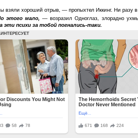
.
 взяли хороший отрыв, — пропыхтел Иккинг. Ни разу в
Но этого мало,
— возразил Одноглаз, злорадно ух
 а эти психи за тобой погнались-таки.