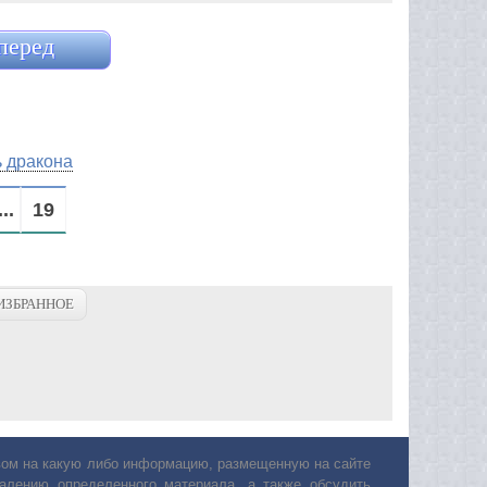
перед
ь дракона
...
19
ИЗБРАННОЕ
авом на какую либо информацию, размещенную на сайте
лению определенного материала, а также обсудить