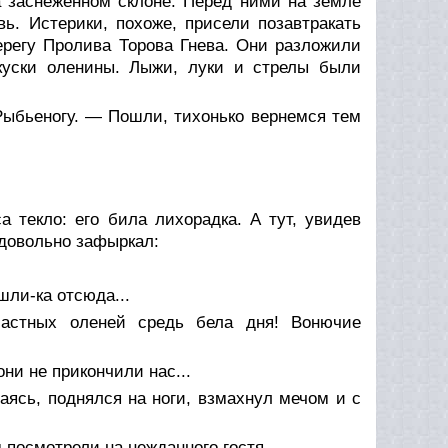
а заснеженном склоне. Перед ними на земле
ь. Истерики, похоже, присели позавтракать
регу Пролива Торова Гнева. Они разложили
куски оленины. Лыжи, луки и стрелы были
Рыбьеногу. — Пошли, тихонько вернемся тем
а текло: его била лихорадка. А тут, увидев
едовольно зафыркал:
шли-ка отсюда...
частных оленей средь бела дня! Вонючие
ни не прикончили нас...
ваясь, поднялся на ноги, взмахнул мечом и с
 посмотрели на нежданного гостя.