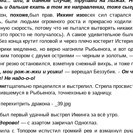
ми... или, в данном случае, трупами на лыжах. 
ь и дальше ехать в том же направлении, тоже сыгр
кон,
похоже,
был прав.
Иккинг изо
всех сил старался 
ь, были людьми огромного роста и прекрасно ходили
ную скорость, потому что не пытался вытворять ника
 это просто не получалось). А самое удивительное был
 без конца крутит головой и через плечо костерит Истери
ерики медленно, но верно нагоняли Рыбьенога, и вот 
ским топором с двумя остриями — черным и золотым, —
нг резко остановился, взметнув снежный вихрь, и тоже 
, мои рож-ж-жки и усики!
— верещал Беззубик. -
Он ч
! Не надо-о-о!
инг
тщательно прицелился и выстрелил. Стрела просвист
ившемуся в Рыбьенога, точнехонько в задницу.
был первый удачный выстрел Иккинга за всё утро.
дорово!
— с азартом закричал Одноглаз.
мила с Топором испустил громкий рев и взмахнул рук