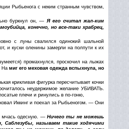
яции Рыбьенога с неким странным чувством,
ьно буркнул он, —
Я его считал жал-ким
оубийца, конечно, но все-таки храбрец,
словно с луны свалился одинокий шальной
от, и куски оленины замерли на полпути к их
азумеется) промахнулся, проскочил на лыжах
. На
миг его меховая одежда вспыхнула, но
нькая крикливая фигурка пересчитывает кочки
 прочиталось неудержимое желание УБИВАТЬ.
лосатые плечи и ринулись в по-гоню,
ковал Иккинг и поехал за Рыбьеногом. — Они
и мчась одесную. —
Ничего ты не можешь
ы, Саблезубы, называем такие ходячими