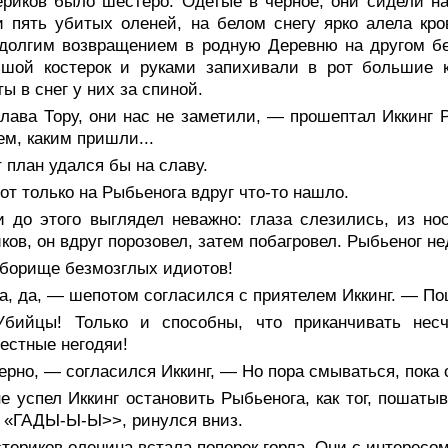
ериков было шестеро. Одетые в черное, они сидели н
 пять убитых оленей, на белом снегу ярко алела кров
долгим возвращением в родную Деревню на другом бе
ьшой костерок и руками запихивали в рот большие 
ты в снег у них за спиной.
лава Тору, они нас не заметили, — прошептал Иккинг 
ем, каким пришли...
 план удался бы на славу.
от только на Рыбьенога вдруг что-то нашло.
 до этого выглядел неважно: глаза слезились, из нос
ков, он вдруг порозовел, затем побагровел. Рыбьеног н
борище безмозглых идиотов!
, да, — шепотом согласился с приятелем Иккинг. — По
бийцы! Только и способны, что приканчивать нес
естные негодяи!
рно, — согласился Иккинг, — Но пора смываться, пока о
е успел Иккинг остановить Рыбьенога, как тог, пошаты
 «ГАДЫ-Ы-Ы>>, ринулся вниз.
териков оленина встала поперек горла. Они с интересом