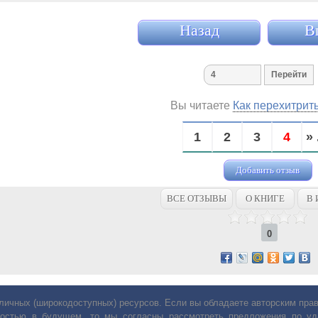
Назад
В
Вы читаете
Как перехитрит
1
2
3
4
» 
Добавить отзыв
ВСЕ ОТЗЫВЫ
О КНИГЕ
В 
0
личных (широкодоступных) ресурсов. Если вы обладаете авторским пр
остью в будущем, то мы согласны рассмотреть предложения по уда