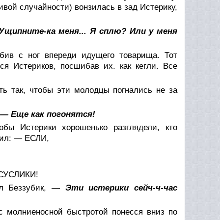
ивой случайности) вонзилась в зад Истерику,
Ущипните-ка меня... Я сплю? Или у меня
бив с ног впереди идущего товарища. Тот
ся Истериков, посшибав их. как кегли. Все
ть так, чтобы эти молодцы погнались не за
— Еще как погонятся!
бы Истерики хорошенько разглядели, кто
вил: — ЕСЛИ,
СУСЛИКИ!
ал Беззубик, —
Эти истерики сейч-ч-час
 с молниеносной быстротой понесся вниз по