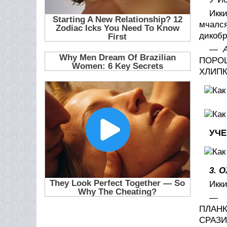
Икки
мчался
дикобр
—
ПОРО
ХЛИП
УЧЕ
3. 
Икки
— С
ПЛАНК
СРАЗИ