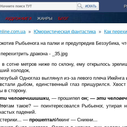
Р
АУДИОКНИГИ
ЖАНРЫ
БЛОГ
nline.com.ua
Юмористическая фантастика
Как перехи
котив Рыбьенога на палки и предупредив Беззубика, чт
 в сотне метров ниже по склону, ему открылось зрелищ
ший холодок,
езубый Одноглаз выглянул из-за левого плеча Иккйнга 
встали дыбом, единственный глаз прищурился. Хвост
ы в сторону.
ти человечишшшки,
— прошипел
он;
— эти человеч
то
там такое? — поинтересовался Рыбьеног, утирая 
частых падений.
стерики... —
прошептал
Иккинг — Сникни...