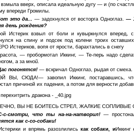
 взмыла вверх, описала идеальную дугу — и (по счастл
му впереди Громилы.
от это да...
— задохнулся от восторга Одноглаз.
— 
ня день рождения?
рой Истерик взвыл от боли и кувыркнулся вперед, с
нулся на спину и подсек под колени троих оставших
О Истериков, вопя от ярости, барахтались в снегу
расота, — пробормотал Иккинг, — Те-перь надо сдела
огом, а за
мной.
ас погонятся!
— вскричал Одноглаз, рыдая от смеха.
Й ВЫ, СЮДА!— завопил Иккинг, постаравшись, что
о
стал причиной их падения, а потом для верности доба
ЕЧНО, ВЫ НЕ БОИТЕСЬ СТРЕЛ, ЖАЛКИЕ СОПЛИВЫЕ 
С-c-cмотри, что ты на-на-натворил!
— простон
ятся как с-со-собаки!
Истерики и впрямь разозлились
как собаки, и
Иккинг