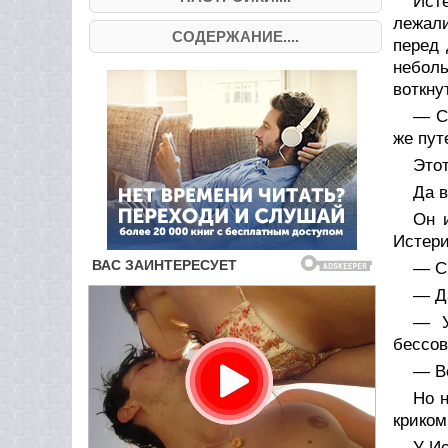
Ист
лежали
СОДЕРЖАНИЕ....
перед 
небол
воткну
— С
же пут
Этот
Да в
Он и
Истери
— С
— Да
— У
бессов
— Ве
Но н
криком
У Ис