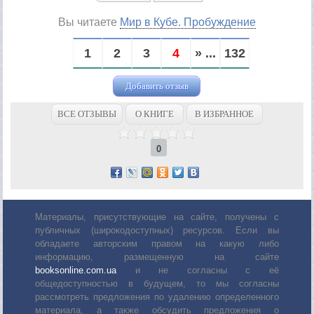
Вы читаете
Мир в Кубе. Пробуждение
1
2
3
4
» ...
132
Добавить отзыв
ВСЕ ОТЗЫВЫ
О КНИГЕ
В ИЗБРАННОЕ
0
Материалы, присутствующие на сайте, получены с
публичных (широкодоступных) ресурсов. Если вы
обладаете авторским правом на какую либо
информацию, размещенную на сайте
booksonline.com.ua
и не согласны с её
общедоступностью в будущем, то мы согласны
рассмотреть предложения по удалению определенного
материала, а также обсудить предложения о