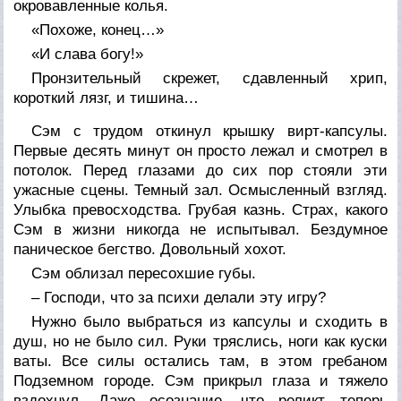
окровавленные колья.
«Похоже, конец…»
«И слава богу!»
Пронзительный скрежет, сдавленный хрип,
короткий лязг, и тишина…
Сэм с трудом откинул крышку вирт-капсулы.
Первые десять минут он просто лежал и смотрел в
потолок. Перед глазами до сих пор стояли эти
ужасные сцены. Темный зал. Осмысленный взгляд.
Улыбка превосходства. Грубая казнь. Страх, какого
Сэм в жизни никогда не испытывал. Бездумное
паническое бегство. Довольный хохот.
Сэм облизал пересохшие губы.
– Господи, что за психи делали эту игру?
Нужно было выбраться из капсулы и сходить в
душ, но не было сил. Руки тряслись, ноги как куски
ваты. Все силы остались там, в этом гребаном
Подземном городе. Сэм прикрыл глаза и тяжело
вздохнул. Даже осознание, что реликт теперь