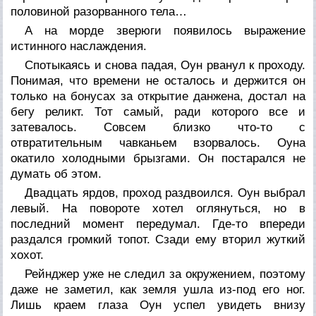
половиной разорванного тела…
А на морде зверюги появилось выражение
истинного наслаждения.
Спотыкаясь и снова падая, Оун рванул к проходу.
Понимая, что времени не осталось и держится он
только на бонусах за открытие данжена, достал на
бегу реликт. Тот самый, ради которого все и
затевалось. Совсем близко что-то с
отвратительным чавканьем взорвалось. Оуна
окатило холодными брызгами. Он постарался не
думать об этом.
Двадцать ярдов, проход раздвоился. Оун выбрал
левый. На повороте хотел оглянуться, но в
последний момент передумал. Где-то впереди
раздался громкий топот. Сзади ему вторил жуткий
хохот.
Рейнджер уже не следил за окружением, поэтому
даже не заметил, как земля ушла из-под его ног.
Лишь краем глаза Оун успел увидеть внизу