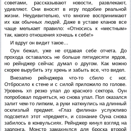
советами, рассказывают новости, развлекают,
удивляют. Они вносят в игру подобие реальной
жизни. Неудивительно, что многие воспринимают
их как обычных людей. Даже в уставе кланов все
чаще мелькает правило: «Относись к «местным»
так, какого отношения хочешь к себе!»
И вдруг он видит такое…
Оун бежал, уже не отдавая себе отчета. До
прохода оставалось не больше пятидесяти ярдов,
но рейнджер сейчас думал о другом. Как можно
скорее вырубить эту хрень и забыть все, что видел.
Внезапно рейнджера что-то сбило с ног.
Отбросило к стене и с силой приложило по голове.
Уровень хп резко упал до красного сектора. Оун
попробовал подняться, но снова упал. Пол оказался
залит чем-то липким, а руки наткнулись на длинный
осклизлый предмет. «Глаз филина» услужливо
подсветил этот «предмет», и сознание Оуна снова
забилось в конвульсиях. Рейнджер кинул взгляд на
зарлонга. Монстр замахнулся для броска второй