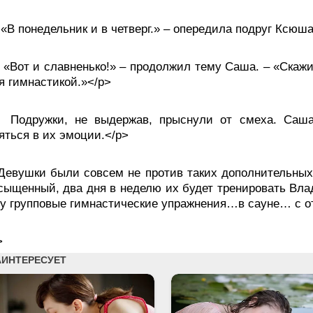
 понедельник и в четверг.» – опередила подруг Ксюша
Вот и славненько!» – продолжил тему Саша. – «Скажит
я гимнастикой.»</p>
ружки, не выдержав, прыснули от смеха. Саша у
яться в их эмоции.</p>
ушки были совсем не против таких дополнительных з
сыщенный, два дня в неделю их будет тренировать Вл
у групповые гимнастические упражнения…в сауне… с 
>