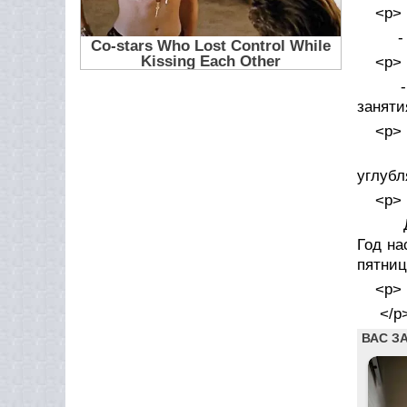
<p>
- «В
<p>
- «
заняти
<p>
Под
углубл
<p>
Дев
Год на
пятниц
<p>
</p