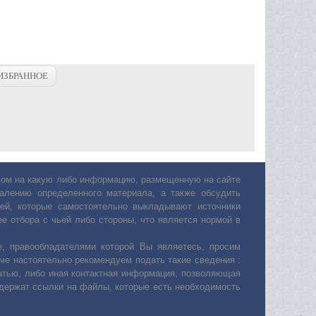
ИЗБРАННОЕ
авом на какую либо информацию, размещенную на сайте
лению определенного материала, а также обсудить
ей, которые самостоятельно выкладывают источники
е отбора с чьей либо стороны, что является нормой в
, правообладателями которой Вы являетесь, просим
ьме настоятельно рекомендуем подать такие сведения :
атью, либо иная контактная информация, позволяющая
одержат ссылки на файлы, которые есть необходимость