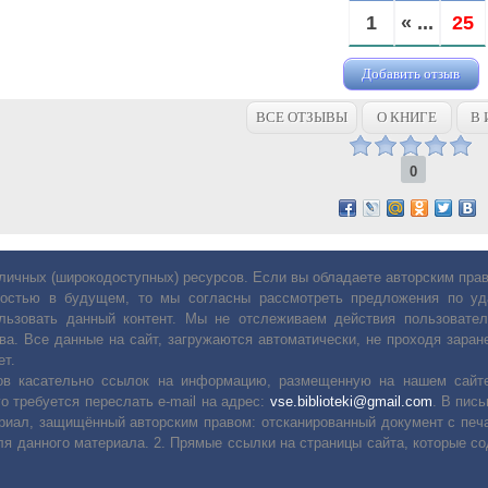
1
« ...
25
Добавить отзыв
ВСЕ ОТЗЫВЫ
О КНИГЕ
В 
0
личных (широкодоступных) ресурсов. Если вы обладаете авторским пр
остью в будущем, то мы согласны рассмотреть предложения по уда
льзовать данный контент. Мы не отслеживаем действия пользовател
ва. Все данные на сайт, загружаются автоматически, не проходя заране
ет.
сов касательно ссылок на информацию, размещенную на нашем сайте
о требуется переслать е-mail на адрес:
vse.biblioteki@gmail.com
. В пис
риал, защищённый авторским правом: отсканированный документ с печ
ля данного материала. 2. Прямые ссылки на страницы сайта, которые с