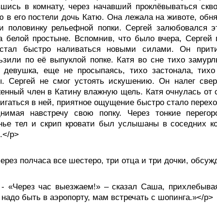
шись в комнату, через начавший проклёвываться сквоз
 в его постели дочь Катю. Она лежала на животе, обн
и половинку рельефной попки. Сергей залюбовался э
а белой простыне. Вспомнив, что было вчера, Сергей 
 стал быстро наливаться новыми силами. Он прит
ьзили по её выпуклой попке. Катя во сне тихо замурл
 девушка, еще не просыпаясь, тихо застонала, тихо
. Сергей не смог устоять искушению. Он налег свер
енный член в Катину влажную щель. Катя очнулась от с
игаться в ней, приятное ощущение быстро стало перехо
днимая навстречу свою попку. Через тонкие перегор
ье тел и скрип кровати был услышаны в соседних ко
.</p>
ез полчаса все шестеро, три отца и три дочки, обсу
Через час выезжаем!» – сказал Саша, прихлебывая 
 надо быть в аэропорту, мам встречать с шопинга.»</p>