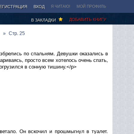
ЕГИСТРАЦИЯ
ВХОД
Я ЧИТАЮ!
МОЙ ПРОФИЛЬ
ДОБАВИТЬ КНИГУ
В ЗАКЛАДКИ
Стр. 25
брелись по спальням. Девушки оказались в
ариваясь, просто всем хотелось очень спать,
погрузился в сонную тишину.</p>
етало. Он вскочил и прошмыгнул в туалет.