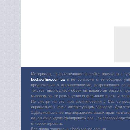
Материалы, присутствующие на сайте, получены с пуб
booksonline.com.ua
и не согласны с её общедоступн
предложения о договоренностях, разрешающих испо
текстов, являющиеся объектом вашего авторского пра
мировом опыте размещения информации в сети интерн
Не смотря на это, при возникновении у Вас вопро
обращаться к нам с интересующим запросом. Для этог
1.Документальное подтверждение ваших прав на мате
однозначно идентифицировать вас, как правообладате
откорректировать.
Все права защищенны booksonline.com.ua