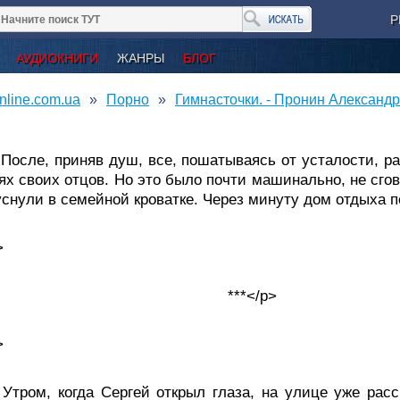
Р
АУДИОКНИГИ
ЖАНРЫ
БЛОГ
nline.com.ua
Порно
Гимнасточки. - Пронин Александр
ле, приняв душ, все, пошатываясь от усталости, раз
ях своих отцов. Но это было почти машинально, не сгов
уснули в семейной кроватке. Через минуту дом отдыха 
>
***</p>
>
ом, когда Сергей открыл глаза, на улице уже рассв