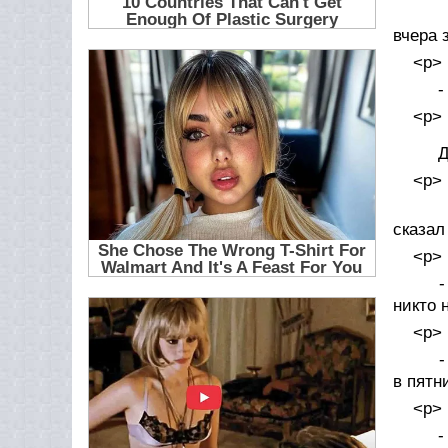
- «
вчера 
<p>
- «
<p>
Дев
<p>
- «
сказал
<p>
- «
никто 
<p>
- «
в пятн
<p>
- «К