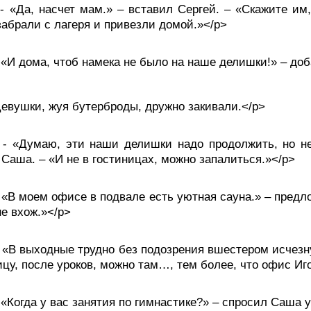
Да, насчет мам.» – вставил Сергей. – «Скажите им, 
забрали с лагеря и привезли домой.»</p>
И дома, чтоб намека не было на наше делишки!» – доб
ушки, жуя бутерброды, дружно закивали.</p>
Думаю, эти наши делишки надо продолжить, но не 
 Саша. – «И не в гостиницах, можно запалиться.»</p>
В моем офисе в подвале есть уютная сауна.» – предло
не вхож.»</p>
В выходные трудно без подозрения вшестером исчезнут
ицу, после уроков, можно там…, тем более, что офис Иг
огда у вас занятия по гимнастике?» – спросил Саша у