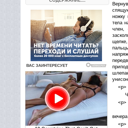
СОДЕРЖАНИЕ....
Вернув
спящую
ножку 
тела н
член,
заскол
щелке,
пальцы
напряж
передв
припо
шлепан
унисон
<p>
Чер
<p>
- «
вечера
<p>