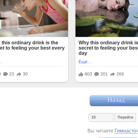
Назад
Вы читаете
Гимнасточ