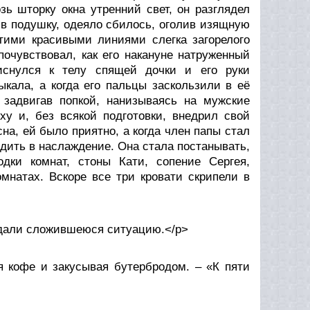
ь шторку окна утренний свет, он разглядел
яв подушку, одеяло сбилось, оголив изящную
тими красивыми линиями слегка загорелого
почувствовал, как его накануне натруженный
иснулся к телу спящей дочки и его руки
ыкала, а когда его пальцы заскользили в её
 задвигав попкой, нанизываясь на мужские
ху и, без всякой подготовки, внедрил свой
на, ей было приятно, а когда член папы стал
дить в наслаждение. Она стала постанывать,
одки комнат, стоны Кати, сопение Сергея,
мнатах. Вскоре все три кровати скрипели в
ждали сложившеюся ситуацию.</p>
кофе и закусывая бутербродом. – «К пяти