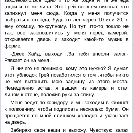
заколебало.Все одно и то же ,одна и та же еда
,одни и те же лица. Это Грей во всем виноват, что
запихнул меня сюда. Когда у меня получится
выбраться отсюда, будь то лет через 10 или 20, я
ему отомщу, по-крупному. Но тут что-то пошло не
так, все закопошились у меня перед камерой,
открывается дверь и заходит какой-то мужик в
форме.
-Джек Хайд, выходи .За тебя внесли залог.-
Рявкает он на меня .
Я ничего не понимаю, кому это нужно? Я думал
этот ублюдок Грей позаботился о том ,чтобы никто
не мог вытащить мою задницу из этого места.
Немедленно встав, я вышел из камеры и стал
лицом к стене, положив руки за спину.
Меня ведут по коридору, и мы заходим в кабинет
к полковнику, чтобы подписать несколько бумаг. Он
прощается со мной слишком холодно и указывает
на дверь.
Забираю свои вещи и выхожу. Чувствую запах