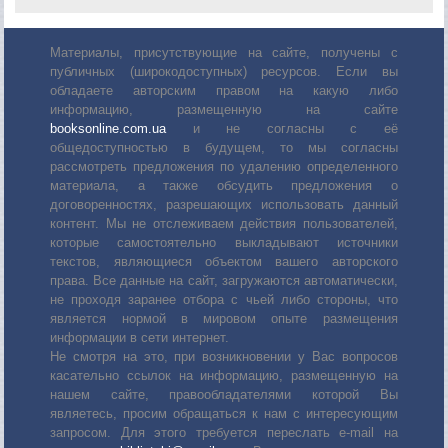
Материалы, присутствующие на сайте, получены с
публичных (широкодоступных) ресурсов. Если вы
обладаете авторским правом на какую либо
информацию, размещенную на сайте
booksonline.com.ua
и не согласны с её
общедоступностью в будущем, то мы согласны
рассмотреть предложения по удалению определенного
материала, а также обсудить предложения о
договоренностях, разрешающих использовать данный
контент. Мы не отслеживаем действия пользователей,
которые самостоятельно выкладывают источники
текстов, являющиеся объектом вашего авторского
права. Все данные на сайт, загружаются автоматически,
не проходя заранее отбора с чьей либо стороны, что
является нормой в мировом опыте размещения
информации в сети интернет.
Не смотря на это, при возникновении у Вас вопросов
касательно ссылок на информацию, размещенную на
нашем сайте, правообладателями которой Вы
являетесь, просим обращаться к нам с интересующим
запросом. Для этого требуется переслать е-mail на