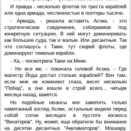
И правда - несколько флотов по триста кораблей
или одна армада, численностью в полторы тысячи.
- Армада, - решила вставить Асока, - это
стратегическое соединение, собираемое под
конкретную ситуацию. В ней могут доминировать
как большие суда, так и малые. Или десантные. Так
что соглашусь с Тами, тут скорей флоты, где
доминируют тяжелые корабли.
- Ха, - посмотрела Тами на Мики.
- Но все же, - покачала головой Асока. - Где
магистр Йода достал столько кораблей? Вон там,
если мне не изменяют глаза, висят несколько
"Побед", а они вошли в строй всего... четыре
месяца назад, кажется.
Но подобные нюансы мог заметить только
наметанный взгляд Асоки, остальные видели перед
собой сотни висящих в пустоте космоса
"Венаторов". Ну, может, еще обратили бы внимание
на десятки десантных "Аккламаторов". Мошкару,