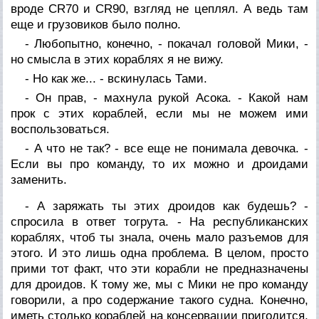
вроде CR70 и CR90, взгляд не цеплял. А ведь там
еще и грузовиков было полно.
- Любопытно, конечно, - покачал головой Мики, -
но смысла в этих кораблях я не вижу.
- Но как же... - вскинулась Тами.
- Он прав, - махнула рукой Асока. - Какой нам
прок с этих кораблей, если мы не можем ими
воспользоваться.
- А что не так? - все еще не понимала девочка. -
Если вы про команду, то их можно и дроидами
заменить.
- А заряжать ты этих дроидов как будешь? -
спросила в ответ тогрута. - На республиканских
кораблях, чтоб ты знала, очень мало разъемов для
этого. И это лишь одна проблема. В целом, просто
прими тот факт, что эти корабли не предназначены
для дроидов. К тому же, мы с Мики не про команду
говорили, а про содержание такого судна. Конечно,
иметь столько кораблей на консервации пригодится,