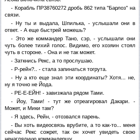
- Корабль ПР38760272 дробь 862 типа "Барлоз" на
связи.
- Ну ты и выдала, Шпилька, - услышали они в
ответ. - А еще быстрей можешь?
- Это же коммандер Тано, сэр, - услышали они
чуть более тихий голос. Видимо, его хозяин стоял
чуть в стороне. - Она и не так может.
- Заткнись Рекс, а то прослушаю.
- Р-рейн?.. - стала запинаться тогрута.
- Ну а кто еще знал эти координаты? Хотя... не,
ну я точно не Йода.
- РЕ-Е-ЕЙН! - завизжала рядом Тами.
- Йоу, Тами! - тут же отреагировал Дакари. -
Может, и Мики там?
- Я здесь, Рейн, - отозвался парень.
- Вы хоть видеосвязь врубите, а то как-то... меня
сейчас Рекс сожрет, так он хочет увидеть свою
ненаглядную коммандершу.