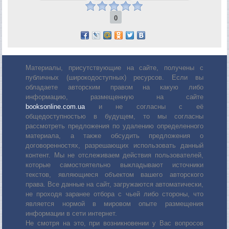
0
Материалы, присутствующие на сайте, получены с
публичных (широкодоступных) ресурсов. Если вы
обладаете авторским правом на какую либо
информацию, размещенную на сайте
booksonline.com.ua
и не согласны с её
общедоступностью в будущем, то мы согласны
рассмотреть предложения по удалению определенного
материала, а также обсудить предложения о
договоренностях, разрешающих использовать данный
контент. Мы не отслеживаем действия пользователей,
которые самостоятельно выкладывают источники
текстов, являющиеся объектом вашего авторского
права. Все данные на сайт, загружаются автоматически,
не проходя заранее отбора с чьей либо стороны, что
является нормой в мировом опыте размещения
информации в сети интернет.
Не смотря на это, при возникновении у Вас вопросов