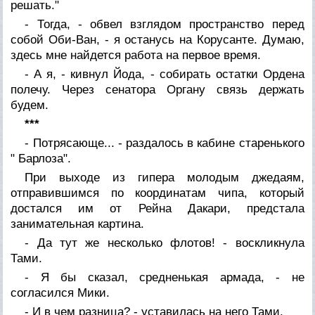
решать."
- Тогда, - обвел взглядом пространство перед
собой Оби-Ван, - я останусь на Корусанте. Думаю,
здесь мне найдется работа на первое время.
- А я, - кивнул Йода, - собирать остатки Ордена
полечу. Через сенатора Органу связь держать
будем.
***
- Потрясающе... - раздалось в кабине старенького
" Барлоза".
При выходе из гипера молодым джедаям,
отправившимся по координатам чипа, который
достался им от Рейна Дакари, предстала
занимательная картина.
- Да тут же несколько флотов! - воскликнула
Тами.
- Я бы сказал, средненькая армада, - не
согласился Мики.
- И в чем разница? - уставилась на него Тами.