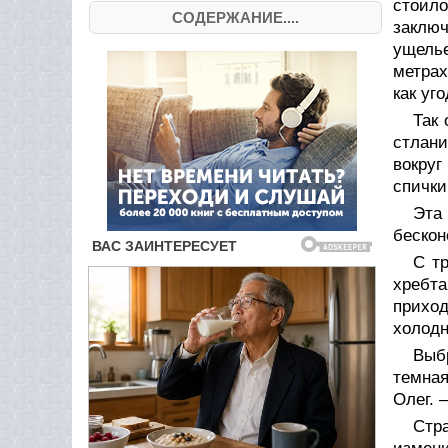
стоил
СОДЕРЖАНИЕ....
заключ
ущелье
метрах
как уг
Так 
стлани
вокруг
спички
Эта
бескон
С т
хребта
приход
холодн
Выб
темна
Олег. 
Стра