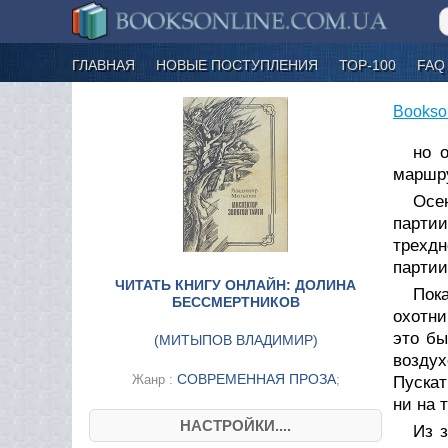
ГЛАВНАЯ
НОВЫЕ ПОСТУПЛЕНИЯ
ТОР-100
FAQ
Bookso
но 
маршру
Осе
парти
трехд
партии
ЧИТАТЬ КНИГУ ОНЛАЙН: ДОЛИНА
Пока
БЕССМЕРТНИКОВ
охотни
это бы
(
МИТЫПОВ ВЛАДИМИР
)
воздух
СОВРЕМЕННАЯ ПРОЗА
Жанр :
;
Пускат
ни на 
НАСТРОЙКИ....
Из 