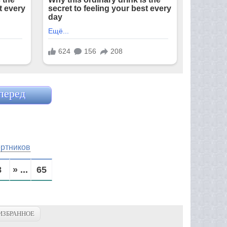
перед
ртников
8
» ...
65
ИЗБРАННОЕ