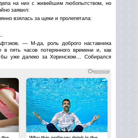
лядела на них с живейшим любопытством, но
ойно заявил:
рянно взялась за щеки и пролепетала:
н…
фтэков. — М-да, роль доброго наставника
в пять часов потерянного времени и, как
л бы уже далеко за Хоринском… Собирался