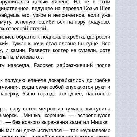
 обрушивался целый ливень. Но не в этом
динственное, ведущее на перевал Козья Шея
 найдешь его, узкое и неприметное, если уже
имуту, вслепую, ошибиться на пару градусов,
ях отвесной стеной.
тились обратно к подножью хребта, где росли
ий. Туман к ночи стал словно бы гуще. Все
, и камни. Развести костер не сумели, хотя
 опыта, маловато…
у навсегда. Рассвет, забрезживший после
к полудню еле-еле докарабкались до гребня
тчаяния, когда сами собой опускаются руки и
наверху, было гораздо холоднее, настолько
ерез пару сотен метров из тумана выступила
ьмерки. „Мишка, корешок! — встрепенулся
ил“, — без всякого выражения заметил Мишка.
ый миг он даже испугался — так неузнаваемо