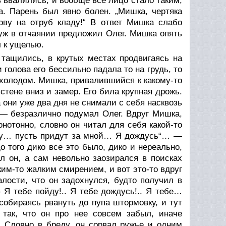
в ввалились, и вообще все лицо стало таким,
а. Парень был явно болен. „Мишка, чертяка
ову на отруб кладу!“ В ответ Мишка слабо
уж в отчаянии предложил Олег. Мишка опять
 к ущелью.
тащились, в крутых местах продвигаясь на
 голова его бессильно падала то на грудь, то
 холодом. Мишка, привалившийся к какому-то
 стене вниз и замер. Его била крупная дрожь.
а они уже два дня не снимали с себя насквозь
 — безразлично подумал Олег. Вдруг Мишка,
онотонно, словно он читал для себя какой-то
азу… пусть придут за мной… Я дождусь“… —
о того дико все это было, дико и нереально,
л он, а сам невольно заозирался в поисках
им-то жалким смирением, и вот это-то вдруг
лости, что он задохнулся, будто получил в
 Я тебе пойду!.. Я тебе дождусь!.. Я тебе…
обираясь рвануть до пупа штормовку, и тут
 так, что он про нее совсем забыл, иначе
. Словно в бреду, он сорвал ружье и одним