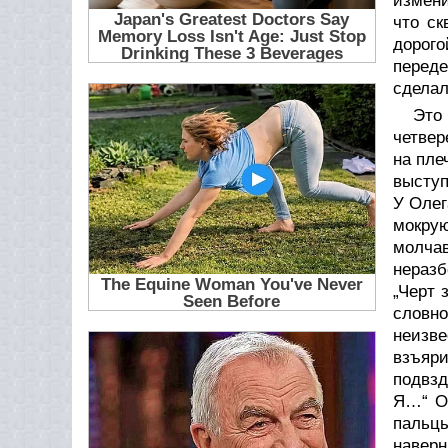
измени
что ск
дорог
переде
сделал
Это
четвер
на пле
выступ
У Олег
мокрую
молчав
нераз
„Черт 
словно
неизве
взъяри
подвзд
Я…“ Он
пальц
наверн