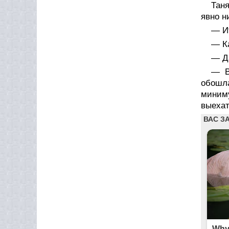
Тан
явно н
— Ит
— К
— Да
— В
обошл
миним
выехат