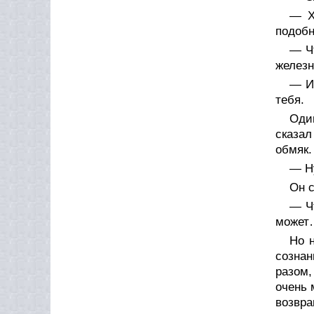
— Х
подобн
— Чт
железн
— И 
тебя.
Один
сказал
обмяк.
— Ну
Он с
— Ч
может
Но 
сознан
разом,
очень 
возвра