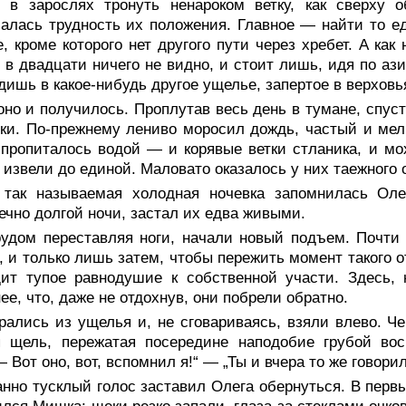
о в зарослях тронуть ненароком ветку, как сверху
алась трудность их положения. Главное — найти то е
, кроме которого нет другого пути через хребет. А как
 в двадцати ничего не видно, и стоит лишь, идя по аз
одишь в какое-нибудь другое ущелье, запертое в верховь
оно и получилось. Проплутав весь день в тумане, спус
ки. По-прежнему лениво моросил дождь, частый и мелк
 пропиталось водой — и корявые ветки стланика, и мох
 извели до единой. Маловато оказалось у них таежного
 так называемая холодная ночевка запомнилась Олег
ечно долгой ночи, застал их едва живыми.
рудом переставляя ноги, начали новый подъем. Почти 
, и только лишь затем, чтобы пережить момент такого о
ит тупое равнодушие к собственной участи. Здесь, 
ее, что, даже не отдохнув, они побрели обратно.
рались из ущелья и, не сговариваясь, взяли влево. Ч
я щель, пережатая посередине наподобие грубой вос
— Вот оно, вот, вспомнил я!“ — „Ты и вчера то же говор
нно тусклый голос заставил Олега обернуться. В перв