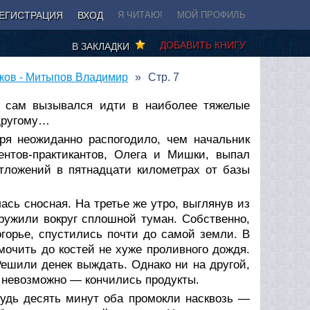
ЕГИСТРАЦИЯ
ВХОД
Я ЧИТАЮ!
МОЙ ПРОФИЛЬ
ДОБАВИТЬ КНИГУ
В ЗАКЛАДКИ
ков - Митыпов Владимир
Стр. 7
а сам вызывался идти в наиболее тяжелые
 другому…
ря неожиданно распогодило, чем начальник
нтов-практикантов, Олега и Мишки, выпал
ложений в пятнадцати километрах от базы
сь сносная. На третье же утро, выглянув из
ружили вокруг сплошной туман. Собственно,
огорье, спустились почти до самой земли. В
мочить до костей не хуже проливного дождя.
Решили денек выждать. Однако ни на другой,
о невозможно — кончились продукты.
будь десять минут оба промокли насквозь —