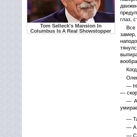
движен
предуп
глаз, 
Все
замер,
наподо
тянул
выпира
вообр
Ког
Олег
— Н
— скор
— А
умира
— Т
— А
— Сл