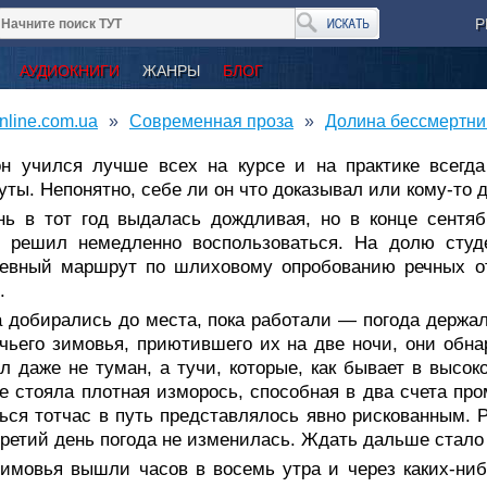
Р
АУДИОКНИГИ
ЖАНРЫ
БЛОГ
nline.com.ua
Современная проза
Долина бессмертни
он учился лучше всех на курсе и на практике всегд
ты. Непонятно, себе ли он что доказывал или кому-то
нь в тот год выдалась дождливая, но в конце сентяб
и решил немедленно воспользоваться. На долю студе
невный маршрут по шлиховому опробованию речных от
.
 добирались до места, пока работали — погода держала
чьего зимовья, приютившего их на две ночи, они обна
л даже не туман, а тучи, которые, как бывает в высок
е стояла плотная изморось, способная в два счета про
ься тотчас в путь представлялось явно рискованным. 
третий день погода не изменилась. Ждать дальше стал
зимовья вышли часов в восемь утра и через каких-ни