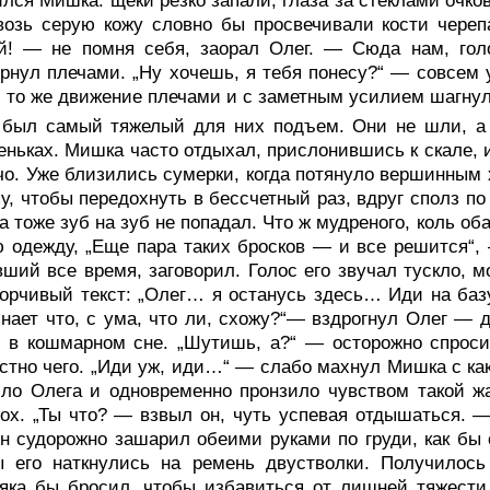
лся Мишка: щеки резко запали, глаза за стеклами очко
возь серую кожу словно бы просвечивали кости череп
ой! — не помня себя, заорал Олег. — Сюда нам, гол
рнул плечами. „Ну хочешь, я тебя понесу?“ — совсем 
 то же движение плечами и с заметным усилием шагнул
 был самый тяжелый для них подъем. Они не шли, а 
еньках. Мишка часто отдыхал, прислонившись к скале, и
чо. Уже близились сумерки, когда потянуло вершинным
у, чтобы передохнуть в бессчетный раз, вдруг сполз по
а тоже зуб на зуб не попадал. Что ж мудреного, коль об
 одежду, „Еще пара таких бросков — и все решится“,
ший все время, заговорил. Голос его звучал тускло, м
борчивый текст: „Олег… я останусь здесь… Иди на б
знает что, с ума, что ли, схожу?“— вздрогнул Олег — д
 в кошмарном сне. „Шутишь, а?“ — осторожно спроси
стно чего. „Иди уж, иди…“ — слабо махнул Мишка с как
ло Олега и одновременно пронзило чувством такой жа
ох. „Ты что? — взвыл он, чуть успевая отдышаться. —
 судорожно зашарил обеими руками по груди, как бы с
ы его наткнулись на ремень двустволки. Получилось
яка бы бросил, чтобы избавиться от лишней тяжести