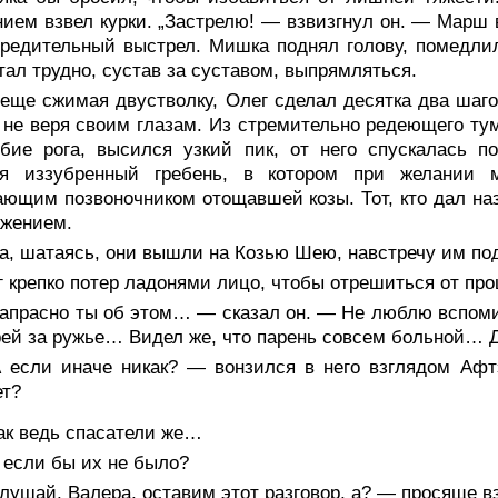
ием взвел курки. „Застрелю! — взвизгнул он. — Марш в
редительный выстрел. Мишка поднял голову, помедли
стал трудно, сустав за суставом, выпрямляться.
 еще сжимая двустволку, Олег сделал десятка два шаг
 не веря своим глазам. Из стремительно редеющего ту
бие рога, высился узкий пик, от него спускалась п
ся иззубренный гребень, в котором при желании 
ющим позвоночником отощавшей козы. Тот, кто дал на
ажением.
да, шатаясь, они вышли на Козью Шею, навстречу им п
 крепко потер ладонями лицо, чтобы отрешиться от про
апрасно ты об этом… — сказал он. — Не люблю вспомин
ей за ружье… Видел же, что парень совсем больной… 
 если иначе никак? — вонзился в него взглядом Афтэ
ет?
ак ведь спасатели же…
 если бы их не было?
ушай, Валера, оставим этот разговор, а? — просяще вз