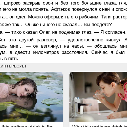
я, широко раскрыв свои и без того большие глаза, г
ичего не могла понять. Афтэков повернулся к ней и спок
ак, он едет. Можно оформлять его рабочим. Таня расте
ак же так… Он же ничего не сказал… Вы поедете?
, — тихо сказал Олег, не поднимая глаз. — Я согласе
от это другой разговор, — удовлетворенно кивнул А
ась мне… — он взглянул на часы, — обошлась мне 
ум, в двести километров расстояния. Сейчас я бы
ь в пять