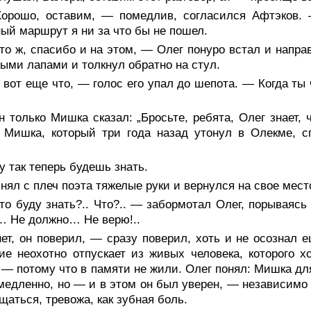
орошо, оставим, — помедлив, согласился Афтэков. 
ый маршрут я ни за что бы не пошел.
о ж, спасибо и на этом, — Олег понуро встал и направ
ыми лапами и толкнул обратно на стул.
вот еще что, — голос его упал до шепота. — Когда ты 
 только Мишка сказал: „Бросьте, ребята, Олег знает, 
 Мишка, который три года назад утонул в Олекме, с
 так теперь будешь знать.
нял с плеч поэта тяжелые руки и вернулся на свое мест
то буду знать?.. Что?.. — забормотал Олег, порываяс
… Не должно… Не верю!..
нет, он поверил, — сразу поверил, хоть и не осознал
ие неохотно отпускает из живых человека, которого х
 — потому что в памяти не жили. Олег понял: Мишка дл
медленно, но — и в этом он был уверен, — независимо 
щаться, тревожа, как зубная боль.