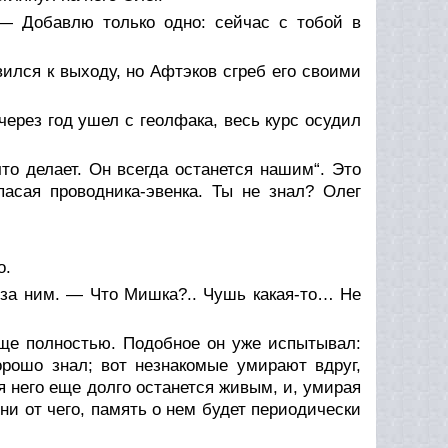
— Добавлю только одно: сейчас с тобой в
ился к выходу, но Афтэков сгреб его своими
через год ушел с геолфака, весь курс осудил
что делает. Он всегда останется нашим“. Это
пасая проводника-эвенка. Ты не знал? Олег
о.
ь за ним. — Что Мишка?.. Чушь какая-то… Не
 еще полностью. Подобное он уже испытывал:
орошо знал; вот незнакомые умирают вдруг,
я него еще долго останется живым, и, умирая
ни от чего, память о нем будет периодически