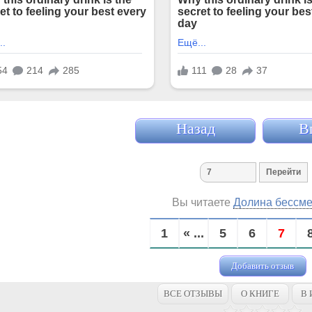
Назад
В
Вы читаете
Долина бессме
1
« ...
5
6
7
Добавить отзыв
ВСЕ ОТЗЫВЫ
О КНИГЕ
В 