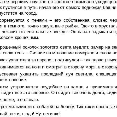
на ее вершину опускается золотое покрывало уходящего
к пустился в путь, начав его от самого подножия башни
пустится на город.
соревнуется с тенями – его собственная, словно чер
я в темноте, точно напуганные рыбки. Где-то в хрустал
 чеканит ослепительные звезды. Он начал задыхаться
совсем крошечным.
крошечный осколок золотого света медлит, замер на з
я свою тень… Сияние на мгновение померкло и снова в
век ухватился за парапет, подтянулся – так пловец вых
однимается на ноги и смотрит в сторону моря, в сторон
успевает ухватить последний луч светила, спешащег
ое мгновение.
отом устраивается поудобнее на камне и принимается
 видит все это впервые. Он сидит так очень долго, сид
чно же, я его знаю.
рет мальчишки с собакой на берегу. Тик-так и прошлы
вай, неси, сюда! Ну, неси же!