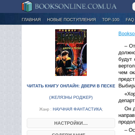
ГЛАВНАЯ
НОВЫЕ ПОСТУПЛЕНИЯ
ТОР-100
FAQ
Bookso
– От
должно
будут 
вертол
чем ок
предс
Выбира
ЧИТАТЬ КНИГУ ОНЛАЙН: ДВЕРИ В ПЕСКЕ
«Хо
(
ЖЕЛЯЗНЫ РОДЖЕР
)
департ
Он 
НАУЧНАЯ ФАНТАСТИКА
Жанр :
;
направ
продол
НАСТРОЙКИ....
– Ос