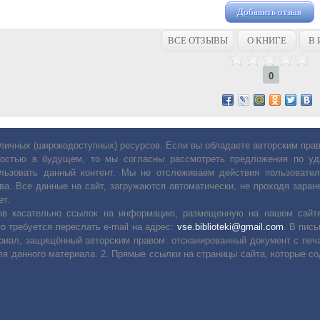
Добавить отзыв
ВСЕ ОТЗЫВЫ
О КНИГЕ
В 
0
личных (широкодоступных) ресурсов. Если вы обладаете авторским пр
остью в будущем, то мы согласны рассмотреть предложения по уда
льзовать данный контент. Мы не отслеживаем действия пользовател
ва. Все данные на сайт, загружаются автоматически, не проходя заране
ет.
сов касательно ссылок на информацию, размещенную на нашем сайте
о требуется переслать е-mail на адрес:
vse.biblioteki@gmail.com
. В пис
риал, защищённый авторским правом: отсканированный документ с печ
ля данного материала. 2. Прямые ссылки на страницы сайта, которые с