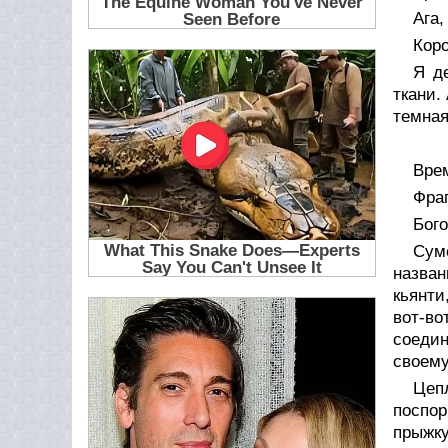
Ага,
Коро
Я д
ткани.
темная
Вре
Фра
Бого
Суме
назван
кьянти
вот-во
соедин
своему
Цеп
поспор
прыжку