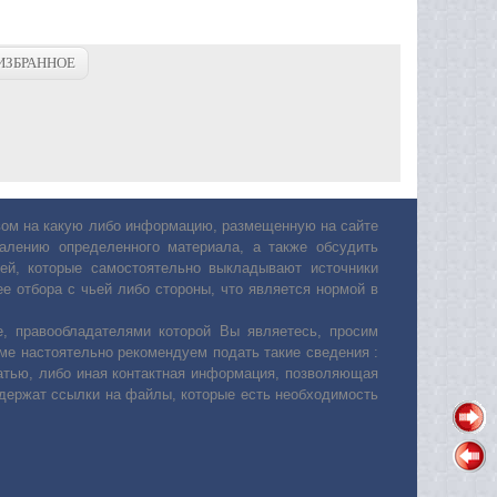
ИЗБРАННОЕ
авом на какую либо информацию, размещенную на сайте
лению определенного материала, а также обсудить
ей, которые самостоятельно выкладывают источники
е отбора с чьей либо стороны, что является нормой в
, правообладателями которой Вы являетесь, просим
ьме настоятельно рекомендуем подать такие сведения :
атью, либо иная контактная информация, позволяющая
одержат ссылки на файлы, которые есть необходимость