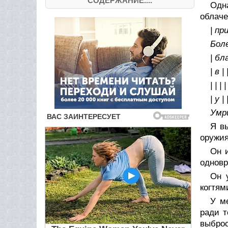
СОДЕРЖАНИЕ....
Одн
облаче
| пр
Боле
| бл
| в |
| | |
| у 
Умри
Я вы
оружия
Он и
одновр
Он 
когтям
У м
ради т
выброс