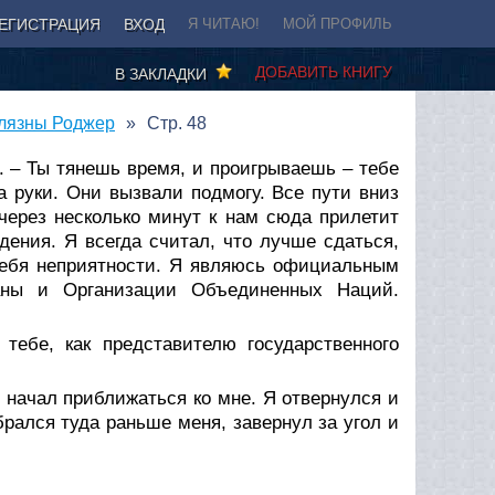
ЕГИСТРАЦИЯ
ВХОД
Я ЧИТАЮ!
МОЙ ПРОФИЛЬ
ДОБАВИТЬ КНИГУ
В ЗАКЛАДКИ
елязны Роджер
Стр. 48
я. – Ты тянешь время, и проигрываешь – тебе
а руки. Они вызвали подмогу. Все пути вниз
 через несколько минут к нам сюда прилетит
дения. Я всегда считал, что лучше сдаться,
 тебя неприятности. Я являюсь официальным
раны и Организации Объединенных Наций.
тебе, как представителю государственного
 начал приближаться ко мне. Я отвернулся и
обрался туда раньше меня, завернул за угол и