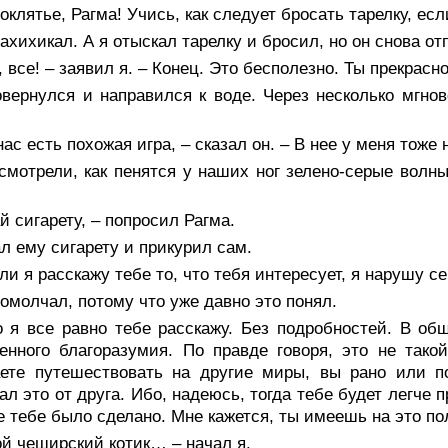
оклятье, Рагма! Учись, как следует бросать тарелку, ес
ахихикал. А я отыскал тарелку и бросил, но он снова о
, все! – заявил я. – Конец. Это бесполезно. Ты прекрас
овернулся и направился к воде. Через несколько мгн
нас есть похожая игра, – сказал он. – В нее у меня тоже
смотрели, как пенятся у наших ног зелено-серые волн
й сигарету, – попросил Рагма.
л ему сигарету и прикурил сам.
ли я расскажу тебе то, что тебя интересует, я нарушу с
омолчал, потому что уже давно это понял.
о я все равно тебе расскажу. Без подробностей. В об
енного благоразумия. По правде говоря, это не такой
аете путешествовать на другие миры, вы рано или п
л это от друга. Ибо, надеюсь, тогда тебе будет легче 
е тебе было сделано. Мне кажется, ты имеешь на это по
й чеширский котик… – начал я.