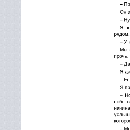
– Пр
Он з
– Ну
Я п
рядом.
– У 
Мы 
прочь.
– Да
Я да
– Ес
Я пр
– Н
собств
начин
услыша
которо
– Мо