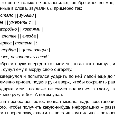
ако он не только не остановился, он бросился ко мне
нные в слова, звучали бы примерно так:
истало | | зубами |
е | | умереть с | |
агородно | | когтями |
 | глотке | | гнезда |
 | врага | тотема | !
| | сердца | | цивилизации |
 же, разоритель гнезд!
бросил руку вперед в тот момент, когда кот прыгнул, и
, сунул ему в морду свою сигарету.
звернулся и попытался ударить по ней лапой еще до то
еменно присел, подняв руки вверх, чтобы сохранить рав
ударил меня, но даже не сумел вцепиться в глотку, а
и мне руку и бок. А потом упал.
еня пронеслась естественная мысль: надо восстанови
ого, чтобы получить какую-нибудь информацию – разве
ил вперед руку, схватил – не слишком сильно! – остано