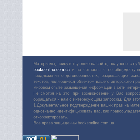
Материалы, присутствующие на сайте, получены с пуб
booksonline.com.ua
и не согласны с её общедоступн
предложения о договоренностях, разрешающих испо
текстов, являющиеся объектом вашего авторского пра
мировом опыте размещения информации в сети интерн
Не смотря на это, при возникновении у Вас вопро
обращаться к нам с интересующим запросом. Для этог
1.Документальное подтверждение ваших прав на мате
однозначно идентифицировать вас, как правообладате
откорректировать.
Все права защищенны booksonline.com.ua