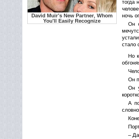
тогда 
челове
ночь о
Он 
мечутс
устали
стало 
Но 
обгоня
Чело
Он п
Он 
коротк
А п
словно
Коне
Порт
– Да