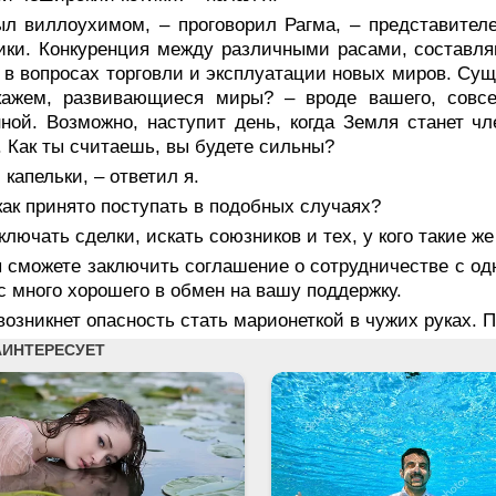
ыл виллоухимом, – проговорил Рагма, – представител
ики. Конкуренция между различными расами, составл
 в вопросах торговли и эксплуатации новых миров. Су
кажем, развивающиеся миры? – вроде вашего, совс
ной. Возможно, наступит день, когда Земля станет ч
. Как ты считаешь, вы будете сильны?
 капельки, – ответил я.
как принято поступать в подобных случаях?
ключать сделки, искать союзников и тех, у кого такие 
ы сможете заключить соглашение о сотрудничестве с о
с много хорошего в обмен на вашу поддержку.
возникнет опасность стать марионеткой в чужих руках. 