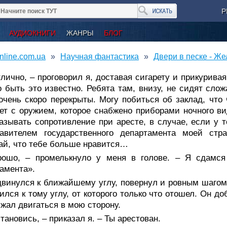
Р
АУДИОКНИГИ
ЖАНРЫ
БЛОГ
nline.com.ua
Научная фантастика
Двери в песке - Ж
лично, – проговорил я, доставая сигарету и прикурива
 быть это известно. Ребята там, внизу, не сидят слож
очень скоро перекрыты. Могу побиться об заклад, что
ет с оружием, которое снабжено приборами ночного ви
азывать сопротивление при аресте, в случае, если у
тавителем государственного департамента моей ст
й, что тебе больше нравится…
рошо, – промелькнуло у меня в голове. – Я сдамся 
амента».
двинулся к ближайшему углу, повернул и ровным шагом
ился к тому углу, от которого только что отошел. Он д
жал двигаться в мою сторону.
тановись, – приказал я. – Ты арестован.