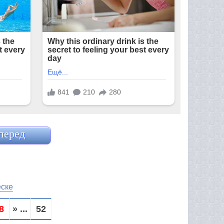
перед
еске
8
» ...
52