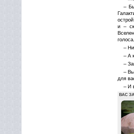
– Б
Галакт
острой
и – с
Вселен
голоса
– Ни
– А 
– За
– В
для ва
– И 