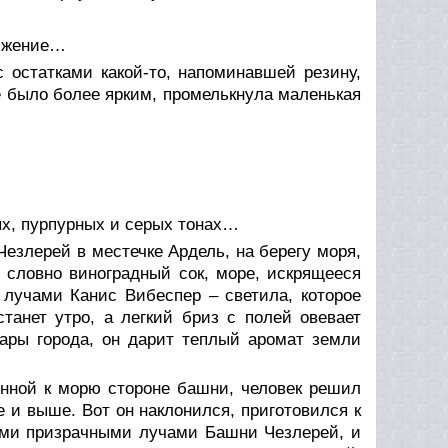
вижение…
с остатками какой-то, напоминавшей резину,
ие было более ярким, промелькнула маленькая
ых, пурпурных и серых тонах…
езлерей в местечке Ардель, на берегу моря,
, словно виноградный сок, море, искрящееся
 лучами Канис Вибеспер – светила, которое
станет утро, а легкий бриз с полей овевает
ары города, он дарит теплый аромат земли
енной к морю стороне башни, человек решил
и выше. Вот он наклонился, приготовился к
оими призрачными лучами Башни Чезлерей, и