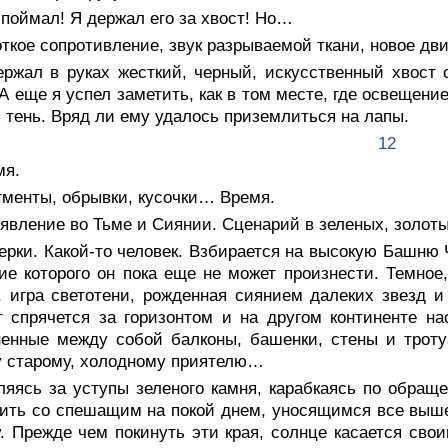
 поймал! Я держал его за хвост! Но…
ткое сопротивление, звук разрываемой ткани, новое д
ержал в руках жесткий, черный, искусственный хвост 
 А еще я успел заметить, как в том месте, где освещен
 тень. Вряд ли ему удалось приземлиться на лапы.
12
мя.
гменты, обрывки, кусочки… Время.
явление во Тьме и Сиянии. Сценарий в зеленых, золот
рки. Какой-то человек. Взбирается на высокую Башню Ч
ие которого он пока еще не может произнести. Темное
, игра светотени, рожденная сиянием далеких звезд и
т спрячется за горизонтом и на другом континенте на
енные между собой балконы, башенки, стены и троту
 старому, холодному приятелю…
ляясь за уступы зеленого камня, карабкаясь по обращ
ить со спешащим на покой днем, уносящимся все выше 
. Прежде чем покинуть эти края, солнце касается св