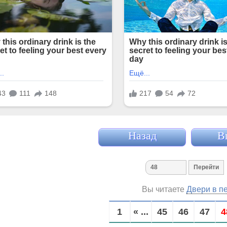
Назад
В
Вы читаете
Двери в п
1
« ...
45
46
47
4