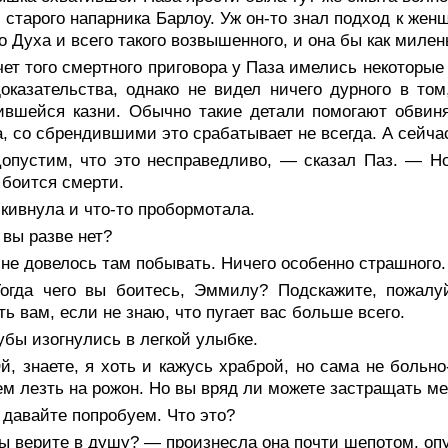
о старого напарника Барлоу. Уж он-то знал подход к же
о Духа и всего такого возвышенного, и она бы как миле
ет того смертного приговора у Паза имелись некоторые 
оказательства, однако не видел ничего дурного в т
ившейся казни. Обычно такие детали помогают обвин
, со сбрендившими это срабатывает не всегда. А сейчас,
опустим, что это несправедливо, — сказал Паз. — Н
боится смерти.
кивнула и что-то пробормотала.
вы разве нет?
е довелось там побывать. Ничего особенно страшного.
огда чего вы боитесь, Эммилу? Подскажите, пожалуй
ть вам, если не знаю, что пугает вас больше всего.
убы изогнулись в легкой улыбке.
, знаете, я хоть и кажусь храброй, но сама не больно
ем лезть на рожон. Но вы вряд ли можете застращать ме
давайте попробуем. Что это?
 верите в душу? — произнесла она почти шепотом, опу