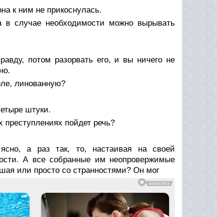
она к ним не прикоснулась.
да в случае необходимости можно вырывать
авду, потом разорвать его, и вы ничего не
но.
коле, линованную?
четыре штуки.
х преступлениях пойдет речь?
ясно, а раз так, то, настаивая на своей
ности. А все собранные им неопровержимые
шая или просто со странностями? Он мог