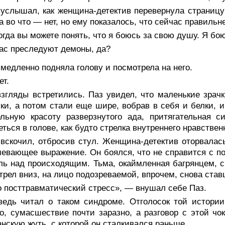
услышал, как женщина-детектив перевернула страницу 
 а во что — нет, но ему показалось, что сейчас правильн
гда вы можете понять, что я боюсь за свою душу. Я бою
ас преследуют демоны, да?
медленно подняла голову и посмотрела на него.
ет.
взгляды встретились. Паз увидел, что маленькие зрач
ки, а потом стали еще шире, вобрав в себя и белки, и
льную красоту разверзнутого ада, притягательная с
еться в голове, как будто стрелка внутреннего нравстве
 вскочил, отбросив стул. Женщина-детектив оторвалас
евающее выражение. Он боялся, что не справится с п
ль над происходящим. Тьма, окаймленная багрянцем, см
трел вниз, на лицо подозреваемой, впрочем, снова ста
 посттравматический стресс», — внушал себе Паз.
ведь читал о таком синдроме. Отголосок той истори
о, сумасшествие почти заразно, а разговор с этой чо
нскую жуть, с которой он сталкивался раньше.