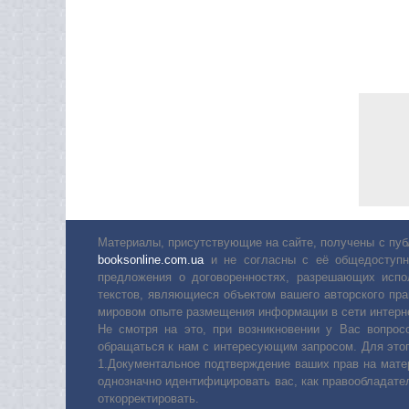
Материалы, присутствующие на сайте, получены с пуб
booksonline.com.ua
и не согласны с её общедоступн
предложения о договоренностях, разрешающих испо
текстов, являющиеся объектом вашего авторского пра
мировом опыте размещения информации в сети интерн
Не смотря на это, при возникновении у Вас вопро
обращаться к нам с интересующим запросом. Для этог
1.Документальное подтверждение ваших прав на мате
однозначно идентифицировать вас, как правообладате
откорректировать.