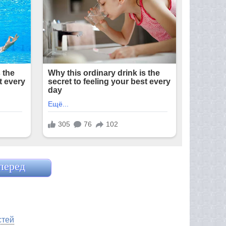
перед
стей