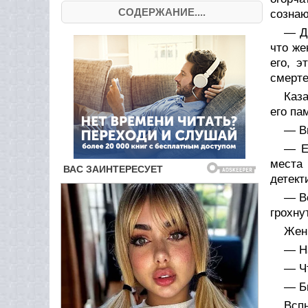
СОДЕРЖАНИЕ....
сознаю
— Да
что же
его, э
смерте
Каз
его па
— Вы
— Е
места 
детект
— Во
грохну
Жен
— На
— Ч
— Бы
Вспы