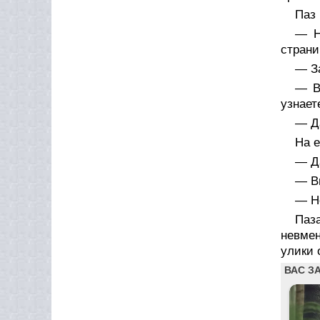
Паз 
— Н
страни
— З
— В
узнает
— Да
На е
— Да
— Вы
— Не
Паз
невмен
улики 