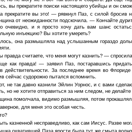
сь, вы прекратите поиски настоящего убийцы и он смож
 прекратите вы это! — рявкнул Паз, с силой бросив н
нщина от неожиданности подскочила. — Кончайте дурит
то очевидно, и я просто хочу дать вам шанс остать
льную инъекцию? Вы хотите умереть?
алось, она размышляла над услышанным гораздо дольш
мяти.
 правда считаете, что меня могут казнить? — спросила
ще как правда! — заявил Паз, постаравшись придать
в действительности. За последнее время во Флориде
ив сейчас судорожно пытался вспомнить.
т, не так давно казнили Эйлин Уорнос, и с вами сдела
ть, но не хотите отправиться за ним следом, не делайте
щина помолчала, видимо размышляя, потом прокашляла
верное, для меня это особая честь.
то?
ть казненной несправедливо, как сам Иисус. Разве мо
шка охватившей Паза ярости была тут же смыта волной 