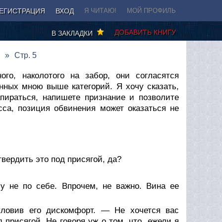
ЕГИСТРАЦИЯ
ВХОД
Я ЧИТАЮ!
МОЙ ПРОФИЛЬ
ДОБАВИТЬ КНИГУ
В ЗАКЛАДКИ
Стр. 5
го, наколотого на забор, они согласятся
нных мною выше категорий. Я хочу сказать,
апираться, напишете признание и позволите
сса, позиция обвинения может оказаться не
твердить это под присягой, да?
у не по себе. Впрочем, не важно. Вина ее
ловив его дискомфорт. — Не хочется вас
д присягой. Не говоря уж о том, что, ежели я