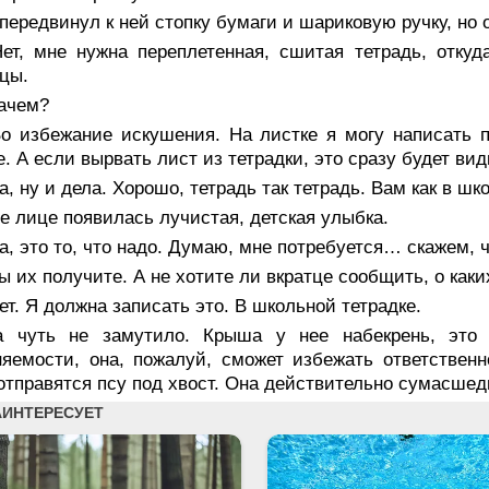
передвинул к ней стопку бумаги и шариковую ручку, но 
ет, мне нужна переплетенная, сшитая тетрадь, отку
цы.
ачем?
о избежание искушения. На листке я могу написать пр
е. А если вырвать лист из тетрадки, это сразу будет вид
, ну и дела. Хорошо, тетрадь так тетрадь. Вам как в ш
е лице появилась лучистая, детская улыбка.
, это то, что надо. Думаю, мне потребуется… скажем, 
 их получите. А не хотите ли вкратце сообщить, о каки
т. Я должна записать это. В школьной тетрадке.
а чуть не замутило. Крыша у нее набекрень, это 
яемости, она, пожалуй, сможет избежать ответствен
отправятся псу под хвост. Она действительно сумасшед