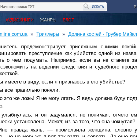
Р
АУДИОКНИГИ
ЖАНРЫ
БЛОГ
nline.com.ua
Триллеры
Долина костей - Грубер Майкл
инитель продемонстрирует присяжным снимки покойно
ицировать преступление как убийство одной из назва
ть о чем подумать. Например, если вы не станете з
сэкономить на ведении следствия и судебного проце
жесткой.
 имеете в виду, если я признаюсь в его убийстве?
ы все правильно поняли.
 это же ложь! Я не могу лгать. Я ведь должна буду под
а.
 улыбнулась, и он задумался, не понимая, отчего ем
чески установлена. Может, из-за того, что она чокнутая?
не правда жаль, — промолвила женщина, словно у
ть, но не могу же я вот так взять и соврать. Да еще по