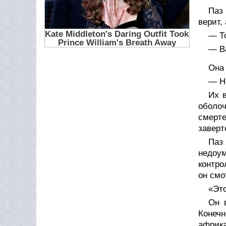
Паз 
верит,
— То
— В
Она 
— Н
Их 
оболоч
смерте
заверт
Паз
недоум
контро
он смо
«Это
Он 
Конечн
африка