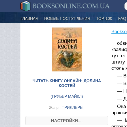
ГЛАВНАЯ
НОВЫЕ ПОСТУПЛЕНИЯ
ТОР-100
FAQ
Bookso
обв
квалиф
тут ес
штату 
столь 
— Вы
ЧИТАТЬ КНИГУ ОНЛАЙН: ДОЛИНА
— В
КОСТЕЙ
— Но
(
ГРУБЕР МАЙКЛ
)
— Д
Она
ТРИЛЛЕРЫ
Жанр :
;
практи
— М
НАСТРОЙКИ....
огорча