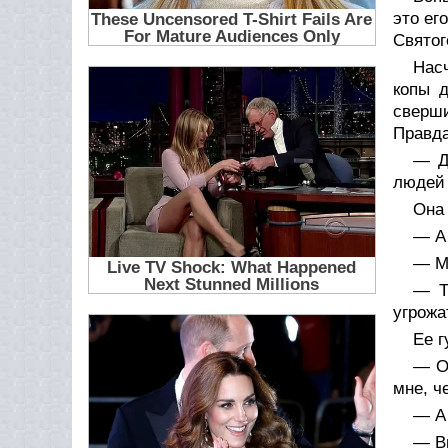
это ег
Святог
Насч
копы д
сверш
Правда
— Д
людей 
Она 
— А 
— Мн
— Т
угрожа
Ее г
— Ой
мне, ч
— А 
— Вы