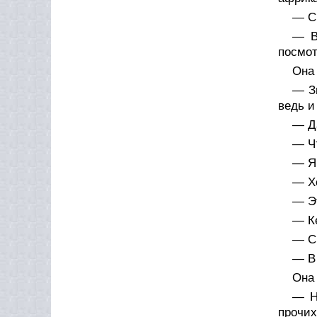
— С 
— В
посмот
Она
— Зн
ведь и
— Да
— Ч
— Я
— Хо
— Эт
— К
— Св
— В
Она
— Н
прочих