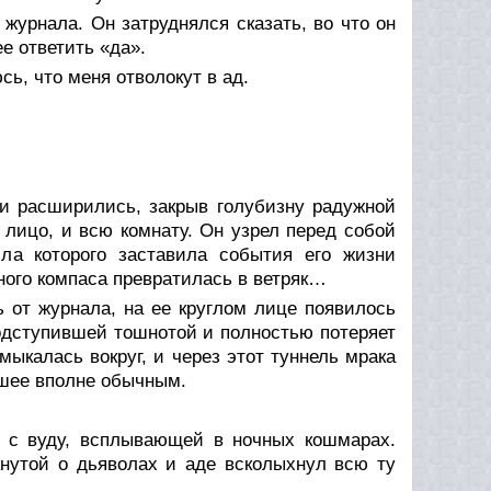
журнала. Он затруднялся сказать, во что он
ее ответить «да».
сь, что меня отволокут в ад.
ки расширились, закрыв голубизну радужной
 лицо, и всю комнату. Он узрел перед собой
ила которого заставила события его жизни
нного компаса превратилась в ветряк…
ь от журнала, на ее круглом лице появилось
одступившей тошнотой и полностью потеряет
ыкалась вокруг, и через этот туннель мрака
вшее вполне обычным.
и с вуду, всплывающей в ночных кошмарах.
кнутой о дьяволах и аде всколыхнул всю ту