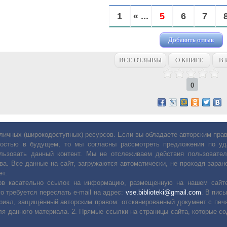
1
« ...
5
6
7
Добавить отзыв
ВСЕ ОТЗЫВЫ
О КНИГЕ
В 
0
личных (широкодоступных) ресурсов. Если вы обладаете авторским пр
остью в будущем, то мы согласны рассмотреть предложения по уда
льзовать данный контент. Мы не отслеживаем действия пользовател
ва. Все данные на сайт, загружаются автоматически, не проходя заране
ет.
сов касательно ссылок на информацию, размещенную на нашем сайте
о требуется переслать е-mail на адрес:
vse.biblioteki@gmail.com
. В пис
риал, защищённый авторским правом: отсканированный документ с печ
ля данного материала. 2. Прямые ссылки на страницы сайта, которые с