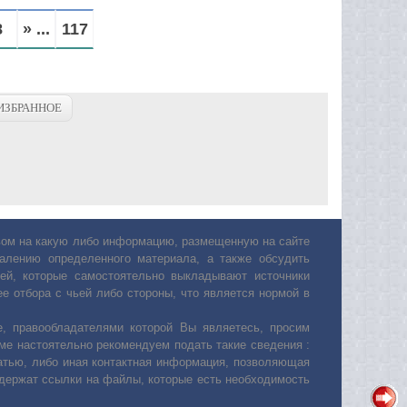
8
» ...
117
ИЗБРАННОЕ
авом на какую либо информацию, размещенную на сайте
лению определенного материала, а также обсудить
ей, которые самостоятельно выкладывают источники
е отбора с чьей либо стороны, что является нормой в
, правообладателями которой Вы являетесь, просим
ьме настоятельно рекомендуем подать такие сведения :
атью, либо иная контактная информация, позволяющая
одержат ссылки на файлы, которые есть необходимость