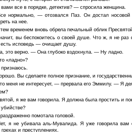
вами все в порядке, детектив? — спросила женщина.
се нормально, — отозвался Паз. Он достал носовой 
реть на нее.
 тем временем вновь обрела печальный облик Пресвято
ачит, вы беспокоитесь о своей душе. Что ж, я не раз
 есть исповедь — очищает душу.
, это верно. — Она глубоко вздохнула. — Ну ладно.
то «ладно»?
 признаюсь.
рошо. Вы сделаете полное признание, и государственн
о меня не интересует, — прервала его Эммилу. — Я дел
ем?
ятой, я же вам говорила. Я должна была простить и по
 убийстве?
 раздраженно помотала головой.
ет, я не убивала аль-Мувалида. Я уже говорила вам 
 грехах и преступлениях.