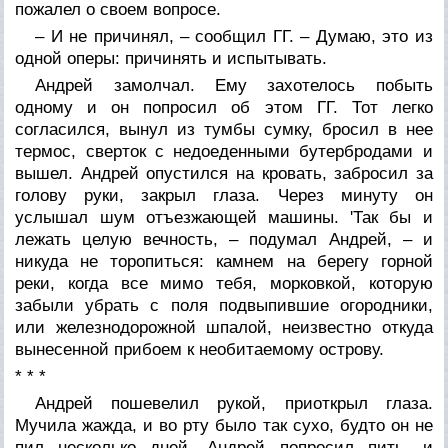
пожалел о своем вопросе.
– И не причинял, – сообщил ГГ. – Думаю, это из
одной оперы: причинять и испытывать.
Андрей замолчал. Ему захотелось побыть
одному и он попросил об этом ГГ. Тот легко
согласился, вынул из тумбы сумку, бросил в нее
термос, сверток с недоеденными бутербродами и
вышел. Андрей опустился на кровать, забросил за
голову руки, закрыл глаза. Через минуту он
услышал шум отъезжающей машины. 'Так бы и
лежать целую вечность, – подумал Андрей, – и
никуда не торопиться: камнем на берегу горной
реки, когда все мимо тебя, морковкой, которую
забыли убрать с поля подвыпившие огородники,
или железнодорожной шпалой, неизвестно откуда
вынесенной прибоем к необитаемому острову.
* * *
Андрей пошевелил рукой, приоткрыл глаза.
Мучила жажда, и во рту было так сухо, будто он не
пил несколько дней. Андрей попросил пить, и