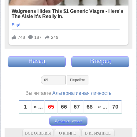
Назад
Вперед
Вы читаете
Альтернативная личность
1
« ...
65
66
67
68
» ...
70
Добавить отзыв
ВСЕ ОТЗЫВЫ
О КНИГЕ
В ИЗБРАННОЕ