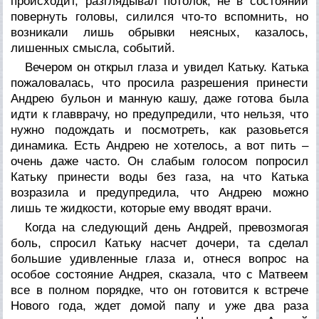
происходит, разглядывал потолок, не в состоянии
повернуть головы, силился что-то вспомнить, но
возникали лишь обрывки неясных, казалось,
лишенных смысла, событий.
Вечером он открыл глаза и увидел Катьку. Катька
пожаловалась, что просила разрешения принести
Андрею бульон и манную кашу, даже готова была
идти к главврачу, но предупредили, что нельзя, что
нужно подождать и посмотреть, как разовьется
динамика. Есть Андрею не хотелось, а вот пить –
очень даже часто. Он слабым голосом попросил
Катьку принести воды без газа, на что Катька
возразила и предупредила, что Андрею можно
лишь те жидкости, которые ему вводят врачи.
Когда на следующий день Андрей, превозмогая
боль, спросил Катьку насчет дочери, та сделал
большие удивленные глаза и, отнеся вопрос на
особое состояние Андрея, сказала, что с Матвеем
все в полном порядке, что он готовится к встрече
Нового года, ждет домой папу и уже два раза