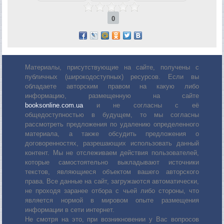
0
Материалы, присутствующие на сайте, получены с
публичных (широкодоступных) ресурсов. Если вы
обладаете авторским правом на какую либо
информацию, размещенную на сайте
booksonline.com.ua
и не согласны с её
общедоступностью в будущем, то мы согласны
рассмотреть предложения по удалению определенного
материала, а также обсудить предложения о
договоренностях, разрешающих использовать данный
контент. Мы не отслеживаем действия пользователей,
которые самостоятельно выкладывают источники
текстов, являющиеся объектом вашего авторского
права. Все данные на сайт, загружаются автоматически,
не проходя заранее отбора с чьей либо стороны, что
является нормой в мировом опыте размещения
информации в сети интернет.
Не смотря на это, при возникновении у Вас вопросов