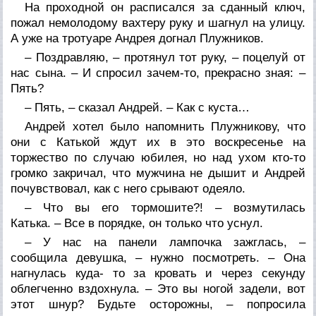
На проходной он расписался за сданный ключ,
пожал немолодому вахтеру руку и шагнул на улицу.
А уже на тротуаре Андрея догнал Плужников.
– Поздравляю, – протянул тот руку, – поцелуй от
нас сына. – И спросил зачем-то, прекрасно зная: –
Пять?
– Пять, – сказал Андрей. – Как с куста…
Андрей хотел было напомнить Плужникову, что
они с Катькой ждут их в это воскресенье на
торжество по случаю юбилея, но над ухом кто-то
громко закричал, что мужчина не дышит и Андрей
почувствовал, как с него срывают одеяло.
– Что вы его тормошите?! – возмутилась
Катька. – Все в порядке, он только что уснул.
– У нас на панели лампочка зажглась, –
сообщила девушка, – нужно посмотреть. – Она
нагнулась куда- то за кровать и через секунду
облегченно вздохнула. – Это вы ногой задели, вот
этот шнур? Будьте осторожны, – попросила