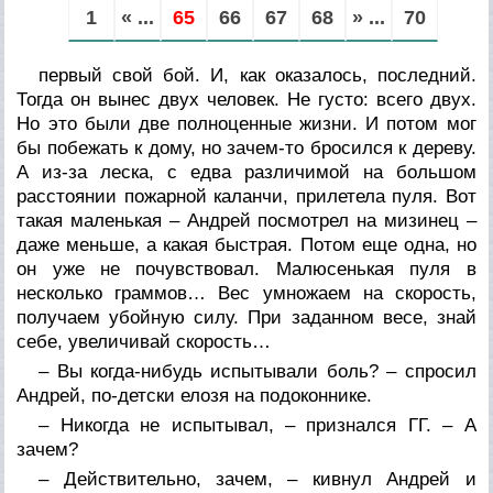
1
« ...
65
66
67
68
» ...
70
первый свой бой. И, как оказалось, последний.
Тогда он вынес двух человек. Не густо: всего двух.
Но это были две полноценные жизни. И потом мог
бы побежать к дому, но зачем-то бросился к дереву.
А из-за леска, с едва различимой на большом
расстоянии пожарной каланчи, прилетела пуля. Вот
такая маленькая – Андрей посмотрел на мизинец –
даже меньше, а какая быстрая. Потом еще одна, но
он уже не почувствовал. Малюсенькая пуля в
несколько граммов… Вес умножаем на скорость,
получаем убойную силу. При заданном весе, знай
себе, увеличивай скорость…
– Вы когда-нибудь испытывали боль? – спросил
Андрей, по-детски елозя на подоконнике.
– Никогда не испытывал, – признался ГГ. – А
зачем?
– Действительно, зачем, – кивнул Андрей и