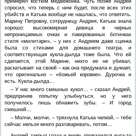
примерял костюм медвежонка. Чуть позже Андрей
спросил, что теперь с ним будет, после всех этих
убийств и Катька вообще не нашлась, что ответить.
Марину Петровну, сотрудницу Андрея, Катька знала
хорошо: высокомерная девица в черных
непроницаемых очках и лакированных ботинках
стиля «милитари», – у них с Андреем даже сценка
была со стихами для домашнего театра, и
соответствующая кукла-дылда тоже была. Что ей
сделается, этой Марине, никто ее не убивал,
раскатывает на своей – как она придумала и думает,
что оригинально – «божьей коровке». Дурочка и
есть. Кукла-дылда…
– У нас много смешных кукол… – сказал Андрей,
предприняв попытку улыбнуться, но у него
получилось лишь обнажить зубы. – И город
смешной…
– Молчи, молчи, – тряхнула Катька челкой, – тебе
сейчас нельзя много разговаривать, потом…
Андрей закрыл глаза и вновь провалился куда-то