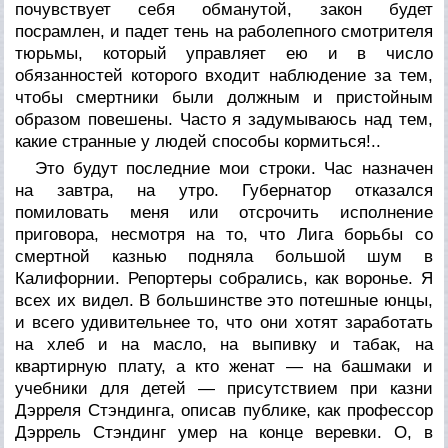
почувствует себя обманутой, закон будет
посрамлен, и падет тень на раболепного смотрителя
тюрьмы, который управляет ею и в число
обязанностей которого входит наблюдение за тем,
чтобы смертники были должным и пристойным
образом повешены. Часто я задумываюсь над тем,
какие странные у людей способы кормиться!..
Это будут последние мои строки. Час назначен
на завтра, на утро. Губернатор отказался
помиловать меня или отсрочить исполнение
приговора, несмотря на то, что Лига борьбы со
смертной казнью подняла большой шум в
Калифорнии. Репортеры собрались, как воронье. Я
всех их видел. В большинстве это потешные юнцы,
и всего удивительнее то, что они хотят заработать
на хлеб и на масло, на выпивку и табак, на
квартирную плату, а кто женат — на башмаки и
учебники для детей — присутствием при казни
Дэрреля Стэндинга, описав публике, как профессор
Дэррель Стэндинг умер на конце веревки. О, в