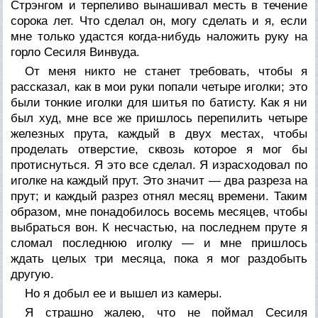
Стрэнгом и терпеливо вынашивал месть в течение
сорока лет. Что сделал он, могу сделать и я, если
мне только удастся когда-нибудь наложить руку на
горло Сесиля Винвуда.
От меня никто не станет требовать, чтобы я
рассказал, как в мои руки попали четыре иголки; это
были тонкие иголки для шитья по батисту. Как я ни
был худ, мне все же пришлось перепилить четыре
железных прута, каждый в двух местах, чтобы
проделать отверстие, сквозь которое я мог бы
протиснуться. Я это все сделал. Я израсходовал по
иголке на каждый прут. Это значит — два разреза на
прут; и каждый разрез отнял месяц времени. Таким
образом, мне понадобилось восемь месяцев, чтобы
выбраться вон. К несчастью, на последнем пруте я
сломал последнюю иголку — и мне пришлось
ждать целых три месяца, пока я мог раздобыть
другую.
Но я добыл ее и вышел из камеры.
Я страшно жалею, что не поймал Сесиля