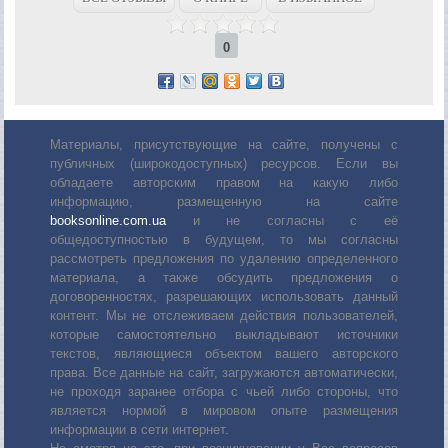
0
Материалы, присутствующие на сайте, получены с
публичных (широкодоступных) ресурсов. Если вы
обладаете авторским правом на какую либо
информацию, размещенную на сайте
booksonline.com.ua
и не согласны с её
общедоступностью в будущем, то мы согласны
рассмотреть предложения по удалению определенного
материала, а также обсудить предложения о
договоренностях, разрешающих использовать данный
контент. Мы не отслеживаем действия пользователей,
которые самостоятельно выкладывают источники
текстов, являющиеся объектом вашего авторского
права. Все данные на сайт, загружаются автоматически,
не проходя заранее отбора с чьей либо стороны, что
является нормой в мировом опыте размещения
информации в сети интернет.