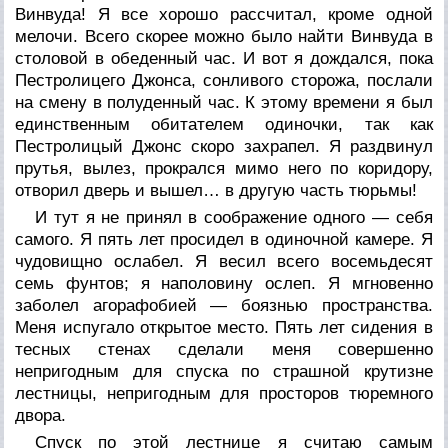
Винвуда! Я все хорошо рассчитал, кроме одной
мелочи. Всего скорее можно было найти Винвуда в
столовой в обеденный час. И вот я дождался, пока
Пестролицего Джонса, сонливого сторожа, послали
на смену в полуденный час. К этому времени я был
единственным обитателем одиночки, так как
Пестролицый Джонс скоро захрапел. Я раздвинул
прутья, вылез, прокрался мимо него по коридору,
отворил дверь и вышел… в другую часть тюрьмы!
И тут я не принял в соображение одного — себя
самого. Я пять лет просидел в одиночной камере. Я
чудовищно ослабел. Я весил всего восемьдесят
семь фунтов; я наполовину ослеп. Я мгновенно
заболел агорафобией — боязнью пространства.
Меня испугало открытое место. Пять лет сидения в
тесных стенах сделали меня совершенно
непригодным для спуска по страшной крутизне
лестницы, непригодным для просторов тюремного
двора.
Спуск по этой лестнице я считаю самым