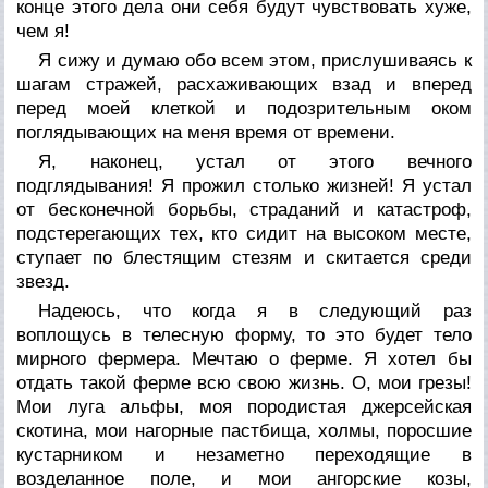
конце этого дела они себя будут чувствовать хуже,
чем я!
Я сижу и думаю обо всем этом, прислушиваясь к
шагам стражей, расхаживающих взад и вперед
перед моей клеткой и подозрительным оком
поглядывающих на меня время от времени.
Я, наконец, устал от этого вечного
подглядывания! Я прожил столько жизней! Я устал
от бесконечной борьбы, страданий и катастроф,
подстерегающих тех, кто сидит на высоком месте,
ступает по блестящим стезям и скитается среди
звезд.
Надеюсь, что когда я в следующий раз
воплощусь в телесную форму, то это будет тело
мирного фермера. Мечтаю о ферме. Я хотел бы
отдать такой ферме всю свою жизнь. О, мои грезы!
Мои луга альфы, моя породистая джерсейская
скотина, мои нагорные пастбища, холмы, поросшие
кустарником и незаметно переходящие в
возделанное поле, и мои ангорские козы,