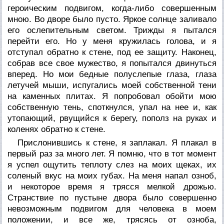
героическим подвигом, когда-либо совершенным
мною. Во дворе было пусто. Яркое солнце заливало
его ослепительным светом. Трижды я пытался
перейти его. Но у меня кружилась голова, и я
отступал обратно к стене, под ее защиту. Наконец,
собрав все свое мужество, я попытался двинуться
вперед. Но мои бедные полуслепые глаза, глаза
летучей мыши, испугались моей собственной тени
на каменных плитах. Я попробовал обойти мою
собственную тень, споткнулся, упал на нее и, как
утопающий, рвущийся к берегу, пополз на руках и
коленях обратно к стене.
Прислонившись к стене, я заплакал. Я плакал в
первый раз за много лет. Я помню, что в тот момент
я успел ощутить теплоту слез на моих щеках, их
соленый вкус на моих губах. На меня напал озноб,
и некоторое время я трясся мелкой дрожью.
Странствие по пустыне двора было совершенно
невозможным подвигом для человека в моем
положении, и все же, трясясь от озноба,