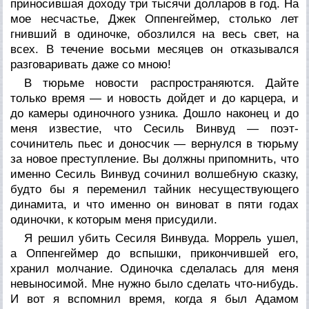
приносившая доходу три тысячи долларов в год. На
мое несчастье, Джек Оппенгеймер, столько лет
гнивший в одиночке, обозлился на весь свет, на
всех. В течение восьми месяцев он отказывался
разговаривать даже со мною!
В тюрьме новости распространяются. Дайте
только время — и новость дойдет и до карцера, и
до камеры одиночного узника. Дошло наконец и до
меня известие, что Сесиль Винвуд — поэт-
сочинитель пьес и доносчик — вернулся в тюрьму
за новое преступление. Вы должны припомнить, что
именно Сесиль Винвуд сочинил волшебную сказку,
будто бы я переменил тайник несуществующего
динамита, и что именно он виноват в пяти годах
одиночки, к которым меня присудили.
Я решил убить Сесиля Винвуда. Моррель ушел,
а Оппенгеймер до вспышки, прикончившей его,
хранил молчание. Одиночка сделалась для меня
невыносимой. Мне нужно было сделать что-нибудь.
И вот я вспомнил время, когда я был Адамом