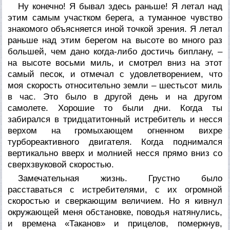
Ну конечно! Я бывал здесь раньше! Я летал над
этим самым участком берега, а туманное чувство
знакомого объясняется иной точкой зрения. Я летал
раньше над этим берегом на высоте во много раз
большей, чем дано когда-либо достичь биплану, –
на высоте восьми миль, и смотрел вниз на этот
самый песок, и отмечал с удовлетворением, что
моя скорость относительно земли – шестьсот миль
в час. Это было в другой день и на другом
самолете. Хорошие то были дни. Когда ты
забирался в тридцатитонный истребитель и несся
верхом на громыхающем огненном вихре
турбореактивного двигателя. Когда поднимался
вертикально вверх и молнией несся прямо вниз со
сверхзвуковой скоростью.
Замечательная жизнь. Грустно было
расставаться с истребителями, с их огромной
скоростью и сверкающим величием. Но я кивнул
окружающей меня обстановке, поводья натянулись,
и времена «Таканов» и прицелов, померкнув,