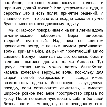
пастбище, которого мягко коснутся колеса, и
гарантию долгой жизни? Или устремиться туда, в
серость? Это и есть полет: принятие решений. И
знание о том, что рано или поздно самолет нужно
будет привести к неподвижному отдыху.
Мы с
Парксом
поворачиваем на юг и летим вдоль
атлантического побережья. Берег широкий,
твердый, пустынный. Над ним со свистом
проносится ветер, с пенным шумом разбиваются
волны, кричат чайки, да рычит пролетающий мимо
самолет. Воздух пропитан солью, соленые брызги
взлетают, пытаясь достать колеса биплана. Тут
целую сотню миль можно лететь беззаботно,
касаясь колесами верхушек волн, поскольку для
старой летной осторожности – всегда иметь
возможность сделать безопасную вынужденную
посадку, если остановится двигатель, – имеется
широкое ровное песчаное пространство справа по
курсу. Пилот не может чувствовать себя в большей
безопасности, чем когда у него неподалеку есть