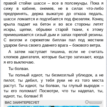
правой стойки шасси – все в полсекунды. Пока я
сижу в кабине, онемев, не в силах что-либо
предпринять, держа выжатую до отказа педаль,
шасси ломается и подгибается под фюзеляж. Конец
крыла падает на бетон и во все стороны летят
искры, щепки, обрывки старой ткани, к этому
примешивается сизый дым и запах горелой резины.
С визгом и скрежетом биплан пал под жестким
ударом бича своего давнего врага – бокового ветра.
А затем наступает тишина, если не считать
хлопков двигателя, которые быстро затихают, когда
я его выключаю.
Ты болван.
Ты полный идиот, ты безмозглый ублюдок, а не
пилот, ты дебил, у тебя руки не из того места
растут. Ты идиот, ты болван, ты глупый выродок –
ты его поломал! Посмотри, что ты наделал, ты,
идиот, ты, болван! Я