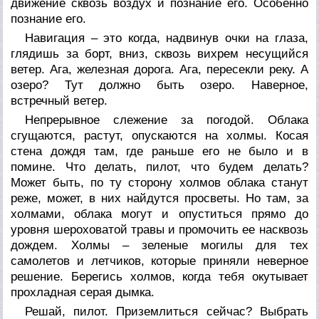
движение сквозь воздух и познание его. Особенно
познание его.
Навигация – это когда, надвинув очки на глаза,
глядишь за борт, вниз, сквозь вихрем несущийся
ветер. Ага, железная дорога. Ага, пересекли реку. А
озеро? Тут должно быть озеро. Наверное,
встречный ветер.
Непрерывное слежение за погодой. Облака
сгущаются, растут, опускаются на холмы. Косая
стена дождя там, где раньше его не было и в
помине. Что делать, пилот, что будем делать?
Может быть, по ту сторону холмов облака станут
реже, может, в них найдутся просветы. Но там, за
холмами, облака могут и опуститься прямо до
уровня шероховатой травы и промочить ее насквозь
дождем. Холмы – зеленые могилы для тех
самолетов и летчиков, которые приняли неверное
решение. Берегись холмов, когда тебя окутывает
прохладная серая дымка.
Решай, пилот. Приземлиться сейчас? Выбрать