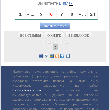
Вы читаете
Биплан
1
« ...
5
6
7
8
» ...
24
Добавить отзыв
ВСЕ ОТЗЫВЫ
О КНИГЕ
В ИЗБРАННОЕ
0
Материалы, присутствующие на сайте, получены с
публичных (широкодоступных) ресурсов. Если вы
обладаете авторским правом на какую либо
информацию, размещенную на сайте
booksonline.com.ua
и не согласны с её
общедоступностью в будущем, то мы согласны
рассмотреть предложения по удалению определенного
материала, а также обсудить предложения о
договоренностях, разрешающих использовать данный