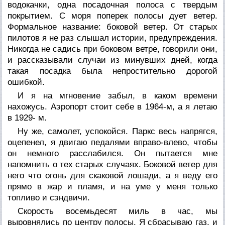
водокачки, одна посадочная полоса с твердым
покрытием. С моря поперек полосы дует ветер.
Формальное название: боковой ветер. От старых
пилотов я не раз слышал истории, предупреждения.
Никогда не садись при боковом ветре, говорили они,
и рассказывали случаи из минувших дней, когда
такая посадка была непростительно дорогой
ошибкой.
И я на мгновение забыл, в каком времени
нахожусь. Аэропорт стоит себе в 1964-м, а я летаю
в 1929- м.
Ну же, самолет, успокойся.
Паркс
весь напрягся,
оцепенел, я двигаю педалями вправо-влево, чтобы
он немного расслабился. Он пытается мне
напомнить о тех старых случаях. Боковой ветер для
него что огонь для скаковой лошади, а я веду его
прямо в жар и пламя, и на уме у меня только
топливо и сэндвичи.
Скорость восемьдесят миль в час, мы
выровнялись по центру полосы. Я сбрасываю газ, и