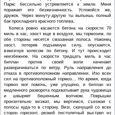
Паркс
бессильно устремляется к земле. Меня
поражает его безжизненность. Успокойся же,
дружок. Через минуту-другую ты выпьешь полный
бак прохладного красного топлива.
Колеса ровно касаются бетона на скорости 70
миль в час, хвост еще в воздухе, мы тормозим, по
обе стороны несется смазанная полоса. Наконец
хвост, потеряв подъемную силу, опускается,
взвизгнув колесом по бетону. И тут происходит
неизбежное. На скорости тридцать миль в час
биплан против своей воли начинает
разворачиваться по ветру. Руль направления до
отказа в противоположном направлении. Изо всех
сил на противоположный тормоз… Но время, когда
тормоз мог помочь, уже упущено, и биплан из
медленного разворота подхватывает рука чудовища
и швыряет бешенным волчком. Покрышки
пронзительно визжат, мы вертимся, съезжая с
полосы куда-то в сторону. Визг, скачущий со всех
сторон горизонт, резкий пистолетный выстрел из