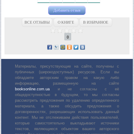
Добавить отзыв
ВСЕ ОТЗЫВЫ
О КНИГЕ
В ИЗБРАННОЕ
0
Материалы, присутствующие на сайте, получены с
публичных (широкодоступных) ресурсов. Если вы
обладаете авторским правом на какую либо
информацию, размещенную на сайте
booksonline.com.ua
и не согласны с её
общедоступностью в будущем, то мы согласны
рассмотреть предложения по удалению определенного
материала, а также обсудить предложения о
договоренностях, разрешающих использовать данный
контент. Мы не отслеживаем действия пользователей,
которые самостоятельно выкладывают источники
текстов, являющиеся объектом вашего авторского