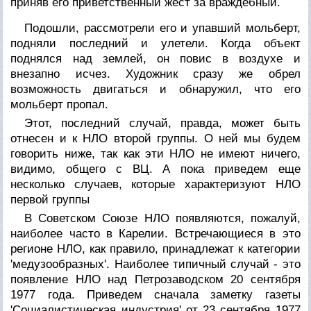
приняв его приветственный жест за враждебный.
Подошли, рассмотрели его и упавший мольберт,
подняли последний и улетели. Когда объект
поднялся над землей, он повис в воздухе и
внезапно исчез. Художник сразу же обрел
возможность двигаться и обнаружил, что его
мольберт пропал.
Этот, последний случай, правда, может быть
отнесен и к НЛО второй группы. О ней мы будем
говорить ниже, так как эти НЛО не имеют ничего,
видимо, общего с ВЦ. А пока приведем еще
несколько случаев, которые характеризуют НЛО
первой группы
В Советском Союзе НЛО появляются, пожалуй,
наиболее часто в Карелии. Встречающиеся в это
регионе НЛО, как правило, принадлежат к категории
'медузообразных'. Наиболее типичный случай - это
появление НЛО над Петрозаводском 20 сентября
1977 года. Приведем сначала заметку газеты
'Социалистическая индустрия' от 23 сентября 1977