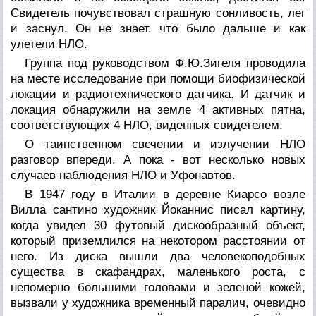
Свидетель почувствовал страшную сонливость, лег
и заснул. Он не знает, что было дальше и как
улетели НЛО.
Группа под руководством Ф.Ю.Зигеля проводила
на месте исследование при помощи биофизической
локации и радиотехнического датчика. И датчик и
локация обнаружили на земле 4 активных пятна,
соответствующих 4 НЛО, виденных свидетелем.
О таинственном свечении и излучении НЛО
разговор впереди. А пока - вот несколько новых
случаев наблюдения НЛО и Уфонавтов.
В 1947 году в Италии в деревне Киарсо возле
Вилла сантино художник Йоканнис писал картину,
когда увидел 30 футовый дискообразный объект,
который приземлился на некотором расстоянии от
него. Из диска вышли два человекоподобных
существа в скафандрах, маленького роста, с
непомерно большими головами и зеленой кожей,
вызвали у художника временный паралич, очевидно