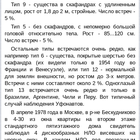
Тип 9 - существа в скафандрах с удлиненным
лицом, рост от 1,8 до 2 м, стройные. Число встреч -
5 %.
Тип 5 - без скафандров, с непомерно большой
головой относительно тела. Рост - 85...120 см.
Число встреч - 5 %.
Остальные типы встречаются очень редко, как
например тип 6 - существа, покрытые шерстью без
скафандра (их видели только в 1954 году во
Франции и Венесуэле), или тип 12 - нормальной
для землян внешности, но ростом до З-х метров.
Встречи с ними составляют около 2 %. Одноглазый
тип 13 встречается очень редко и только в
Бразилии, Аргентине, Чили и Перу. Вот типичный
случай наблюдения Уфонавтов.
В апреле 1978 года в Москве, в р-не Бескудниково
в 4-30 из окна квартиры на втором этаже
стандартного пятиэтажного дома свидетель
наблюдал 4 дискообразных НЛО висевших на
уровне окон. В каждом НЛО под прозрачным