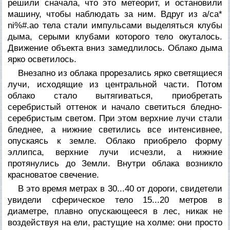
решили сначала, что это метеорит, и остановили
машину, чтобы наблюдать за ним. Вдруг из a/ca*
ni%#.ao тела стали импульсами выделяться клубы
дыма, серыми клубами которого тело окуталось.
Движение объекта вниз замедлилось. Облако дыма
ярко осветилось.
Внезапно из облака прорезались ярко светящиеся
лучи, исходящие из центральной части. Потом
облако стало вытягиваться, приобретать
серебристый оттенок и начало светиться бледно-
серебристым светом. При этом верхние лучи стали
бледнее, а нижние светились все интенсивнее,
опускаясь к земле. Облако приобрело форму
эллипса, верхние лучи исчезли, а нижние
протянулись до Земли. Внутри облака возникло
красноватое свечение.
В это время метрах в 30...40 от дороги, свидетели
увидели сферическое тело 15...20 метров в
диаметре, плавно опускающееся в лес, никак не
воздействуя на ели, растущие на холме: они просто