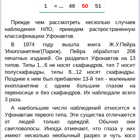
1
« ...
49
50
51
Прежде чем рассмотреть несколько случаев
наблюдения НЛО, приведем распространенную
классификацию Уфонавтов.
В 1974 году вышла книга Ж.У.Пейра
'Инопланетяне'(Париж). Пейра обработал 208
печатных изданий. Он разделил Уфонавтов на 13
типов. Типы 1...6 не носят скафандров, тип 7 носит
полускафандры, типы 8...12 носят скафандры.
Позднее к ним был прибавлен 13-й тип - маленькие
инопланетяне с одним большим глазом на
переносице и без скафандров. Их наблюдали всего
3 раза.
А наибольшее число наблюдений относится к
Уфонавтам первого типа. Эти существа отличаются
от людей только одеждой. Обычно они
светловолосы. Иногда отмечают, что глаза у них
имеют несколько необычный разрез и чуть косо