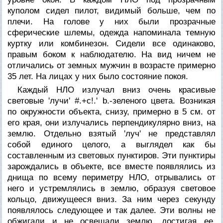
куполом сидел пилот, видимый больше, чем по
плечи. На голове у них были прозрачные
сферические шлемы, одежда напоминала темную
куртку или комбинезон. Сидели все одинаково,
правым боком к наблюдателю. На вид ничем не
отличались от земных мужчин в возрасте примерно
35 лет. На лицах у них было состояние покоя.
Каждый НЛО излучал вниз очень красивые
световые 'лучи' #.+c!.' b.-зеленого цвета. Возникая
по окружности объекта, снизу, примерно в 5 см. от
его края, они излучались перпендикулярно вниз, на
землю. Отдельно взятый 'луч' не представлял
собой единого целого, а выглядел как бы
составленным из световых пунктиров. Эти пунктиры
зарождались в объекте, все вместе появлялись из
днища по всему периметру НЛО, отрывались от
него и устремлялись в землю, образуя световое
кольцо, движущееся вниз. За ним через секунду
появлялось следующее и так далее. Эти волны не
обжигали и не освещали землю, достигая ее.