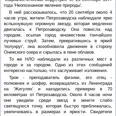
года 'Неопознанное явление природы'.
В ней рассказывалось, что 20 сентября около 4
часов утра, жители Петрозаводска наблюдали ярко
вспыхнувшую огромную звезду, которая медленно
двигалась к Петрозаводску. Она повисла над
городом, осыпая город множеством тончайших
лучевых струй. Затем, превратившись в яркий
'полукруг', она возобновила движение в сторону
Онежского озера и скрылась в пене облаков.
То же НЛО наблюдали из различных мест в
городе и за городом. Одно из этих сообщений
интересно настолько, что заслуживает изложения.
Трое - преподаватель физики, его отец -
полковник и шофер, возвращались из Ленинграда
на 'Жигулях' и находились примерно в 70
километрах от Петрозаводска. Около 4 часов ночи
они увидели среди звезд в зените слабо
светящуюся точку, которая быстро приближалась,
увеличиваясь в размерах и яркости. Свидетели