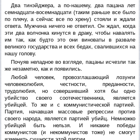
Два тинэйджера, а по-нашему, два пацана лет
семнадцати-восемнадцати (таким раньше все было
по плечу, а сейчас все по хрену) стояли и ждали
ответа. Мужчина ничего не ответил. Он ждал, когда
эти два волчонка кинутся в драку, чтобы навалять
им так, как будто это они виноваты в развале
великого государства и всех бедах, свалившихся на
нашу голову.
Почуяв неладное во взгляде, пацаны исчезли так
же незаметно, как и появились.
Любой человек, провозглашающий лозунги
человеколюбия, честности, преданности,
трудолюбия, но совершивший хотя бы одно
убийство своего соотечественника, является
убийцей. То же и с коммунистической партией.
Партия, начавшая массовые репрессии против
своего народа, является партией убийц. Немножко
убийцей быть нельзя. И никакие победы
коммунистов (и некоммунистов тоже) не смогут
изменить сущности этой партии.