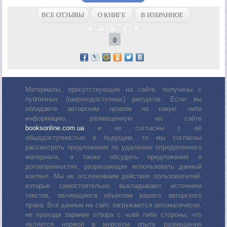
ВСЕ ОТЗЫВЫ
О КНИГЕ
В ИЗБРАННОЕ
0
Материалы, присутствующие на сайте, получены с
публичных (широкодоступных) ресурсов. Если вы
обладаете авторским правом на какую либо
информацию, размещенную на сайте
booksonline.com.ua
и не согласны с её
общедоступностью в будущем, то мы согласны
рассмотреть предложения по удалению определенного
материала, а также обсудить предложения о
договоренностях, разрешающих использовать данный
контент. Мы не отслеживаем действия пользователей,
которые самостоятельно выкладывают источники
текстов, являющиеся объектом вашего авторского
права. Все данные на сайт, загружаются автоматически,
не проходя заранее отбора с чьей либо стороны, что
является нормой в мировом опыте размещения