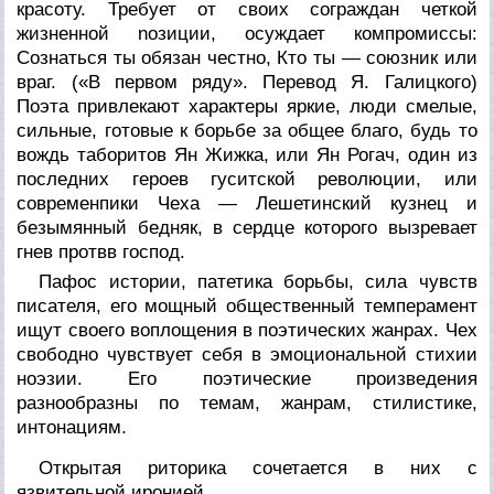
красоту. Требует от своих сограждан четкой
жизненной noзиции, осуждает компромиссы:
Сознаться ты обязан честно, Кто ты — союзник или
враг. («В первом ряду». Перевод Я. Галицкого)
Поэта привлекают характеры яркие, люди смелые,
сильные, готовые к борьбе за общее благо, будь то
вождь таборитов Ян Жижка, или Ян Рогач, один из
последних героев гуситской революции, или
современпики Чеха — Лешетинский кузнец и
безымянный бедняк, в сердце которого вызревает
гнев протвв господ.
Пафос истории, патетика борьбы, сила чувств
писателя, его мощный общественный темперамент
ищут своего воплощения в поэтических жанрах. Чех
свободно чувствует себя в эмоциональной стихии
ноэзии. Его поэтические произведения
разнообразны по темам, жанрам, стилистике,
интонациям.
Открытая риторика сочетается в них с
язвительной иронией.