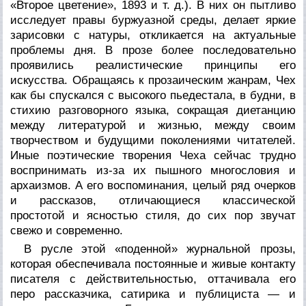
«Второе цветение», 1893 и т. д.). В них он пытливо
исследует правы буржуазной среды, делает яркие
зарисовки с натуры, откликается на актуальные
проблемы дня. В прозе более последовательно
проявились реалистические принципы его
искусства. Обращаясь к прозаическим жанрам, Чех
как бы спускался с высокого пьедестала, в будни, в
стихию разговорного языка, сокращая диетанцию
между литературой и жизнью, между своим
творчеством и будущими поколениями читателей.
Иные поэтические творения Чеха сейчас трудно
воспринимать из-за их пышного многословия и
архаизмов. А его воспоминания, целый ряд очерков
и рассказов, отличающиеся классической
простотой и ясностью стиля, до сих пор звучат
свежо и современно.
В русле этой «поденной» журнальной прозы,
которая обеспечивала постоянные и живые контакту
писателя с действительностью, оттачивала его
перо рассказчика, сатирика и публициста — и