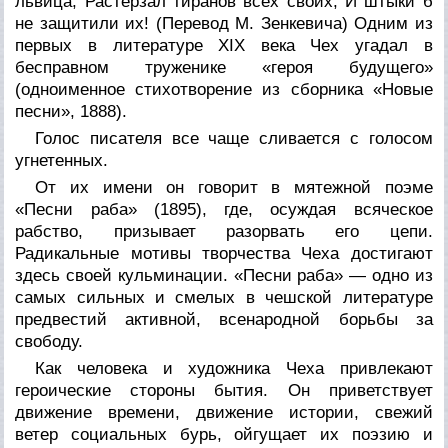
львица, Растерзал тиранов всех своих, И штыки б
не защитили их! (Перевод М. Зенкевича) Одним из
первых в литературе XIX века Чех угадал в
бесправном труженике «героя будущего»
(одноименное стихотворение из сборника «Новые
песни», 1888).
Голос писателя все чаще сливается с голосом
угнетенных.
От их имени он говорит в мятежной поэме
«Песни раба» (1895), где, осуждая всяческое
рабство, призывает разорвать его цепи.
Радикальные мотивы творчества Чеха достигают
здесь своей кульминации. «Песни раба» — одно из
самых сильных и смелых в чешской литературе
предвестий активной, всенародной борьбы за
свободу.
Как человека и художника Чеха привлекают
героические стороны бытия. Он приветствует
движение времени, движение истории, свежий
ветер социальных бурь, ойгущает их поэзию и