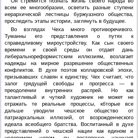
Он стремится познать жизнь своего народа во
всем ее многообразии, осветить разные ступени
иерархической лестницы буржуазного общества,
проследить этапы истории, заглянуть в будущее.
Во взглядах Чеха много противоречивого.
Туманны его представления о путях к
справедливому мироустройству. Как сын своего
времени и своей среды он отдает дань
либеральнореформистским иллюзиям, возлагает
надежды на мирное разрешение общественных
конфликтов. В духе поэтов колларовской эпохи,
призывавших славян к единству, Чех считает, что
залог грядущей свободы и прогресса — в
преодолении внутренних распрей. Но как
талантливый и чуткий художник не может не
отражать те реальные процессы, кбторые все
дальше уводили чешское общество от
патриархальных иллюзий, от возрожденческого
идеала всеобщего братства. Воспитанный в духе
представлений о чешской нации как едином и
неделимом целом, он постепенно начинает