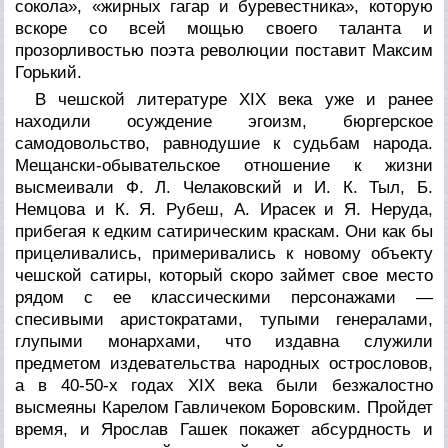
сокола», «жирных гагар и бyрeвестника», которую
вскоре со всей мощью своего таланта и
прозорливостью поэта революции поставит Максим
Горький.
В чешской литературе XIX века уже и ранее
находили осуждение эгоизм, бюргерское
самодовольство, равнодушие к судьбам народа.
Мещански-обывательское отношение к жизни
высмеивали Ф. Л. Челаковский и И. К. Тыл, Б.
Немцова и К. Я. Рубеш, А. Ирасек и Я. Неруда,
прибегая к едким сатирическим краскам. Они как бы
прицеливались, примеривались к новому объекту
чешской сатиры, который скоро займет свое место
рядом с ее классическими персонажами —
спесивыми аристократами, тупыми генералами,
глупыми монархами, что издавна служили
предметом издевательства народных острословов,
а в 40-50-х годах XIX века были безжалостно
высмеяны Карелом Гавличеком Боровским. Пройдет
время, и Ярослав Гашек покажет абсурдность и