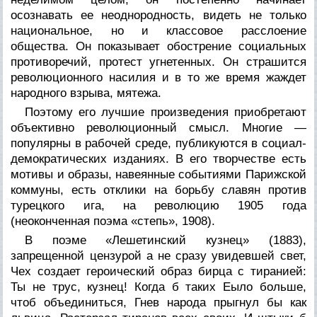
осознавать ее неоднородность, видеть не только
национальное, но и классовое расслоение
общества. Он показывает обострение социальных
противоречий, протест угнетенных. Он страшится
революционного насилия и в то же время жаждет
народного взрыва, мятежа.
Поэтому его лучшие произведения приобретают
объективно революционный смысл. Многие —
популярны в рабочей среде, публикуются в социал-
демократических изданиях. В его творчестве есть
мотивы и образы, навеянные событиями Парижской
коммуны, есть отклики на борьбу славян против
турецкого ига, на революцию 1905 года
(неоконченная поэма «cтепь», 1908).
В поэме «Лешетинский кузнец» (1883),
запрещенной цензурой а не сразу увидевшей свет,
Чех создает героический образ бирца с тиранией:
Ты не трус, кузнец! Когда б таких Еыло больше,
чтоб объединиться, Гнев народа прыгнул бы как