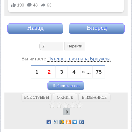
Назад
Вперед
Вы читаете
Путешествия пана Броучека
1
2
3
4
» ...
75
Добавить отзыв
ВСЕ ОТЗЫВЫ
О КНИГЕ
В ИЗБРАННОЕ
0