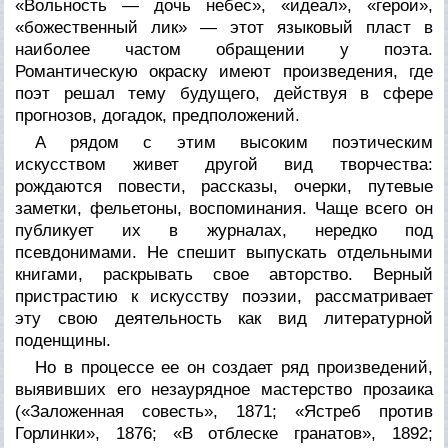
«Вольность — дочь небес», «идеал», «герои»,
«божественный лик» — этот языковый пласт в
наиболее частом обращении у поэта.
Романтическую окраску имеют произведения, где
поэт решал тему будущего, действуя в сфере
прогнозов, догадок, предположений.
А рядом с этим высоким поэтическим
искусством живет другой вид творчества:
рождаются повести, рассказы, очерки, путевые
заметки, фельетоны, воспоминания. Чаще всего он
публикует их в журналах, нередко под
псевдонимами. Не спешит выпускать отдельными
книгами, раскрывать свое авторство. Верный
пристрастию к искусству поэзии, рассматривает
эту свою деятельность как вид литературной
поденщины.
Но в процессе ее он создает ряд произведений,
выявивших его незаурядное мастерство прозаика
(«Заложенная совесть», 1871; «Ястреб против
Горлинки», 1876; «В отблеске гранатов», 1892;