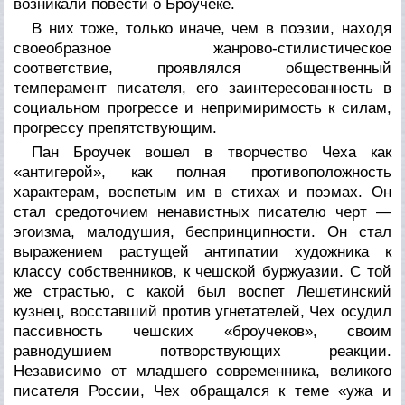
возникали повести о Броучеке.
В них тоже, только иначе, чем в поэзии, находя
своеобразное жанрово-стилистическое
соответствие, проявлялся общественный
темперамент писателя, его заинтересованность в
социальном прогрессе и непримиримость к силам,
прогрессу препятствующим.
Пан Броучек вошел в творчество Чеха как
«антигерой», как полная противоположность
характерам, воспетым им в стихах и поэмах. Он
стал средоточием ненавистных писателю черт —
эгоизма, малодушия, беспринципности. Он стал
выражением растущей антипатии художника к
классу собственников, к чешской буржуазии. С той
же страстью, с какой был воспет Лешетинский
кузнец, восставший против угнетателей, Чех осудил
пассивность чешских «броучеков», своим
равнодушием потворствующих реакции.
Независимо от младшего современника, великого
писателя России, Чех обращался к теме «ужа и