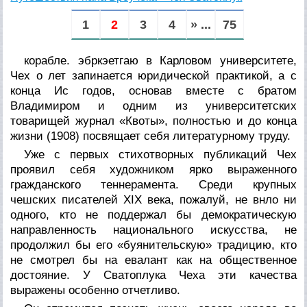
1
2
3
4
» ...
75
корабле. эбркэетгаю в Карловом университете,
Чех о лет запинается юридической практикой, а с
конца Ис годов, основав вместе с братом
Владимиром и одним из университетских
товарищей журнал «Квоты», полностью и до конца
жизни (1908) посвящает себя литературному труду.
Уже с первых стихотворных публикаций Чех
проявил себя художником ярко выраженного
гражданского теннерамента. Среди крупных
чешских писателей XIX века, пожалуй, не внло ни
одного, кто не поддержал бы демократическую
направленность национального искусства, не
продолжил бы его «буянительскую» традицию, кто
не смотрел бы на евалант как на общественное
достояние. У Сватоплука Чеха эти качества
выражены особенно отчетливо.