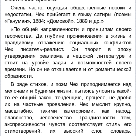
Очень часто, осуждая общественные пороки и
недостатки, Чех прибегает в языку сатиры (поэмы
«Гануман», 1884; «Домовой», 1889 и др.»
«По общей направленности и принципам своего
творчества, Да глубине проникновения в жизнь и
правдивому отражению социальных конфликтов
Чех писатель-реалист. Он творит в эпоху
утверждения реализма в чешской литературе и
стоит на уровйе задач и возможностей своего
времени. Но он не откашвается и от романтической
образности.
В ряде стихов, и поэм Чех приподнимается над
мелочами и буднями жизни, пытаясь уловить какой-
то ее общий закон, тенденцию, процесс, не дробя
их на частные проявления. Чех мыслит крупно,
масштабно, такими категориями, как народ,
славянство, человечество. Грандиозности тем,
экспрессивности чувств соответствует стиль его
стихотворений, их высокий слог, словарь.