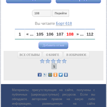
Вы читаете
Борт 618
1
« ...
105
106
107
108
» ...
112
Добавить отзыв
ВСЕ ОТЗЫВЫ
О КНИГЕ
В ИЗБРАННОЕ
5
Материалы, присутствующие на сайте, получены с
публичных (широкодоступных) ресурсов. Если вы
обладаете авторским правом на какую либо
информацию, размещенную на сайте