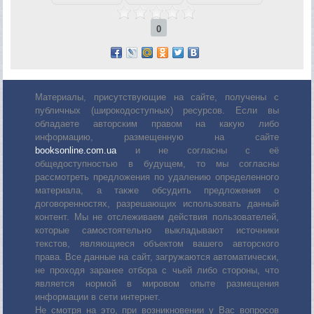
0
Материалы, присутствующие на сайте, получены с
публичных (широкодоступных) ресурсов. Если вы
обладаете авторским правом на какую либо
информацию, размещенную на сайте
booksonline.com.ua
и не согласны с её
общедоступностью в будущем, то мы согласны
рассмотреть предложения по удалению определенного
материала, а также обсудить предложения о
договоренностях, разрешающих использовать данный
контент. Мы не отслеживаем действия пользователей,
которые самостоятельно выкладывают источники
текстов, являющиеся объектом вашего авторского
права. Все данные на сайт, загружаются автоматически,
не проходя заранее отбора с чьей либо стороны, что
является нормой в мировом опыте размещения
информации в сети интернет.
Не смотря на это, при возникновении у Вас вопросов