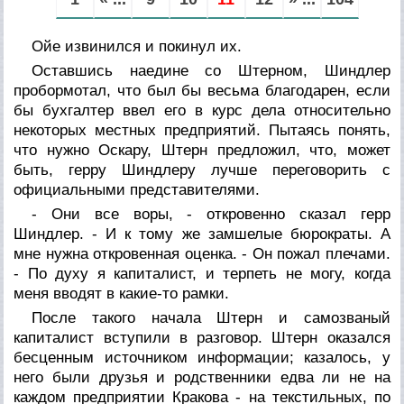
Ойе извинился и покинул их.
Оставшись наедине со Штерном, Шиндлер
пробормотал, что был бы весьма благодарен, если
бы бухгалтер ввел его в курс дела относительно
некоторых местных предприятий. Пытаясь понять,
что нужно Оскару, Штерн предложил, что, может
быть, герру Шиндлеру лучше переговорить с
официальными представителями.
- Они все воры, - откровенно сказал герр
Шиндлер. - И к тому же замшелые бюрократы. А
мне нужна откровенная оценка. - Он пожал плечами.
- По духу я капиталист, и терпеть не могу, когда
меня вводят в какие-то рамки.
После такого начала Штерн и самозваный
капиталист вступили в разговор. Штерн оказался
бесценным источником информации; казалось, у
него были друзья и родственники едва ли не на
каждом предприятии Кракова - на текстильных, по