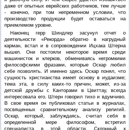
даже от опытных еврейских работников, тем лучше
- конечно, при том непременном условии, что
производство продукции будет оставаться на
приемлемом уровне.
Наконец герр Шиндлер засунул отчет о
деятельности «Рекорда» обратно в нагрудный
карман, встал и в сопровождении Ицхака Штерна
вышел. Они постояли некоторое время среди
машинисток и клерков, обмениваясь негромкими
философскими фразами, которые Оскар любил
себе позволять. И именно здесь Оскар понял, что
сущность христианства имеет основу в иудаизме;
тема эта, в силу каких-то причин, может, из-за
детской дружбы с Канторами в Цвиттау, всегда
интересовала его. Штерн говорил тихо и вдумчиво.
В свое время он публиковал статьи в журналах,
посвященных сравнительному анализу религий.
Оскар, который, заблуждаясь, считал себя в
определенной мере философом, встретил
специалиста в этой области. Склонный к