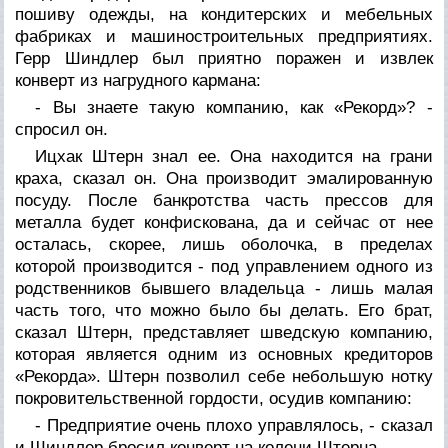
пошиву одежды, на кондитерских и мебельных
фабриках и машиностроительных предприятиях.
Герр Шиндлер был приятно поражен и извлек
конверт из нагрудного кармана:
- Вы знаете такую компанию, как «Рекорд»? -
спросил он.
Ицхак Штерн знал ее. Она находится на грани
краха, сказал он. Она производит эмалированную
посуду. После банкротства часть прессов для
металла будет конфискована, да и сейчас от нее
осталась, скорее, лишь оболочка, в пределах
которой производится - под управлением одного из
родственников бывшего владельца - лишь малая
часть того, что можно было бы делать. Его брат,
сказал Штерн, представляет шведскую компанию,
которая является одним из основных кредиторов
«Рекорда». Штерн позволил себе небольшую нотку
покровительственной гордости, осудив компанию:
- Предприятие очень плохо управлялось, - сказал
и Шиндлер бросил конверт на колени Штерна.