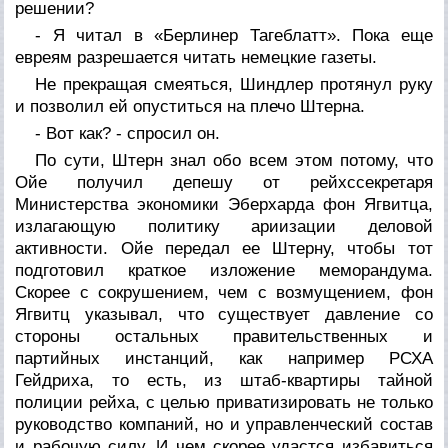
решении?
- Я читал в «Берлинер Тагеблатт». Пока еще
евреям разрешается читать немецкие газеты.
Не прекращая смеяться, Шиндлер протянул руку
и позволил ей опуститься на плечо Штерна.
- Вот как? - спросил он.
По сути, Штерн знал обо всем этом потому, что
Ойе получил депешу от рейхссекретаря
Министерства экономики Эберхарда фон Ягвитца,
излагающую политику ариизации деловой
активности. Ойе передал ее Штерну, чтобы тот
подготовил краткое изложение меморандума.
Скорее с сокрушением, чем с возмущением, фон
Ягвитц указывал, что существует давление со
стороны остальных правительственных и
партийных инстанций, как например РСХА
Гейдриха, то есть, из штаб-квартиры тайной
полиции рейха, с целью приватизировать не только
руководство компаний, но и управленческий состав
и рабочую силу. И чем скорее удастся избавиться