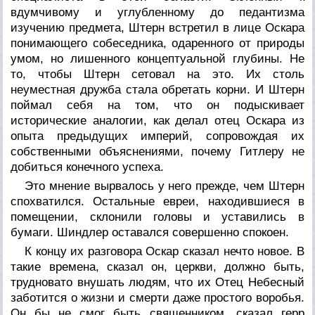
вдумчивому и углубленному до педантизма
изучению предмета, Штерн встретил в лице Оскара
понимающего собеседника, одаренного от природы
умом, но лишенного концептуальной глубины. Не
то, чтобы Штерн сетовал на это. Их столь
неуместная дружба стала обретать корни. И Штерн
поймал себя на том, что он подыскивает
исторические аналогии, как делал отец Оскара из
опыта предыдущих империй, сопровождая их
собственными объяснениями, почему Гитлеру не
добиться конечного успеха.
Это мнение вырвалось у него прежде, чем Штерн
спохватился. Остальные евреи, находившиеся в
помещении, склонили головы и уставились в
бумаги. Шиндлер оставался совершенно спокоен.
К концу их разговора Оскар сказал нечто новое. В
такие времена, сказал он, церкви, должно быть,
трудновато внушать людям, что их Отец Небесный
заботится о жизни и смерти даже простого воробья.
Он бы не смог быть священником, сказал герр