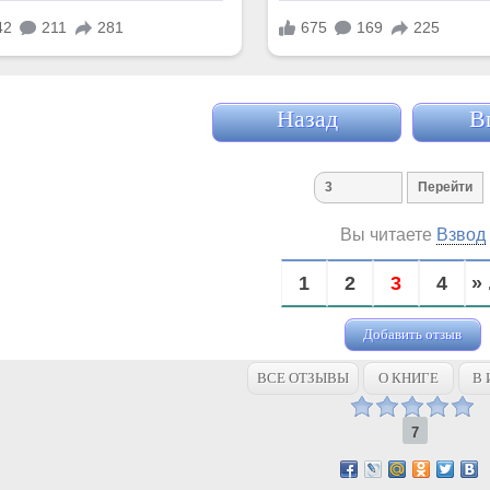
Назад
В
Вы читаете
Взвод
1
2
3
4
» 
Добавить отзыв
ВСЕ ОТЗЫВЫ
О КНИГЕ
В 
7