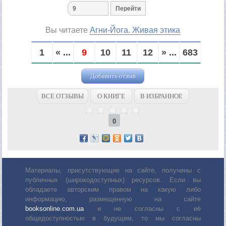
Вы читаете
Агни-Йога. Живая этика
1
« ...
9
10
11
12
» ...
683
Добавить отзыв
ВСЕ ОТЗЫВЫ
О КНИГЕ
В ИЗБРАННОЕ
0
Материалы, присутствующие на сайте, получены с
публичных (широкодоступных) ресурсов. Если вы
обладаете авторским правом на какую либо
информацию, размещенную на сайте
booksonline.com.ua
и не согласны с её
общедоступностью в будущем, то мы согласны