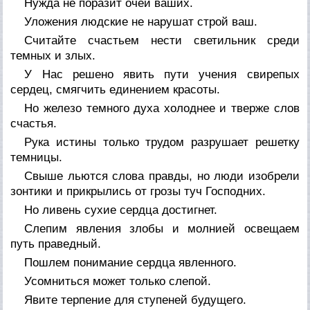
Нужда не поразит очей ваших.
Уложения людские не нарушат строй ваш.
Считайте счастьем нести светильник среди
темных и злых.
У Нас решено явить пути учения свирепых
сердец, смягчить единением красоты.
Но железо темного духа холоднее и тверже слов
счастья.
Рука истины только трудом разрушает решетку
темницы.
Свыше льются слова правды, но люди изобрели
зонтики и прикрылись от грозы туч Господних.
Но ливень сухие сердца достигнет.
Слепим явления злобы и молнией освещаем
путь праведный.
Пошлем понимание сердца явленного.
Усомниться может только слепой.
Явите терпение для ступеней будущего.