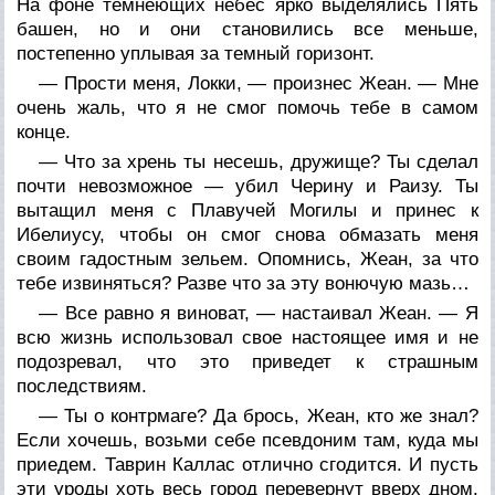
На фоне темнеющих небес ярко выделялись Пять
башен, но и они становились все меньше,
постепенно уплывая за темный горизонт.
— Прости меня, Локки, — произнес Жеан. — Мне
очень жаль, что я не смог помочь тебе в самом
конце.
— Что за хрень ты несешь, дружище? Ты сделал
почти невозможное — убил Черину и Раизу. Ты
вытащил меня с Плавучей Могилы и принес к
Ибелиусу, чтобы он смог снова обмазать меня
своим гадостным зельем. Опомнись, Жеан, за что
тебе извиняться? Разве что за эту вонючую мазь…
— Все равно я виноват, — настаивал Жеан. — Я
всю жизнь использовал свое настоящее имя и не
подозревал, что это приведет к страшным
последствиям.
— Ты о контрмаге? Да брось, Жеан, кто же знал?
Если хочешь, возьми себе псевдоним там, куда мы
приедем. Таврин Каллас отлично сгодится. И пусть
эти уроды хоть весь город перевернут вверх дном.