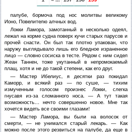
палубе, бормоча под нос молитвы великому
Ионо, Повелителю алчных вод.
Локки Ламора, замотанный в несколько одеял,
лежал на корме судна поверх кучи старых парусов и
прочей снасти. Он был так плотно упакован, что
наружу выглядывало лишь его бледное израненное
лицо — словно сосиска в тесте. Рядом с ним сидел
Жеан Таннен, тоже укутанный в непромокаемый
плащ, хотя и не до такой степени, как его друг.
— Мастер Ибелиус, я десятки раз покидал
Каморр, и всякий раз — по суше, — тихим
измученным голосом произнес Локки, слегка
гнусавя из-за сломанного носа. — А тут такая
возможность… нечто совершенно новое. Мне так
хочется видеть все своими глазами!
— Мастер Ламора, вы были на волосок от
смерти, — не унимался старый лекарь. — Как
можно после этого резвиться на палубе, да еще в