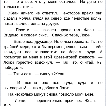
ты — это все, что у меня осталось. Но дело не
только в этом…
Жеан ничего не ответил. Некоторое время они
сидели молча, глядя на север, где пенистые волны
накатывались одна на другую.
— Прости, — наконец прошептал Жеан. —
Видимо, я совсем скис… Спасибо тебе, Локки.
— Выше нос, дружище! Не о чем горевать. Ты, по
крайней мере, хотя бы перемещаешься сам — тебе
завидуют все головастики на берегу пруда. А
посмотри на меня в этой брезентовой крепости! —
Локки горестно вздохнул. — Так что, считай, мы
победили.
— Так и есть, — кивнул Жеан.
— И пошло оно все туда, куда и не
выговорить! — тихо добавил Локки.
На несколько минут снова повисло молчание.
— Локки, — нерешительно произнес Жеан. —
Да?