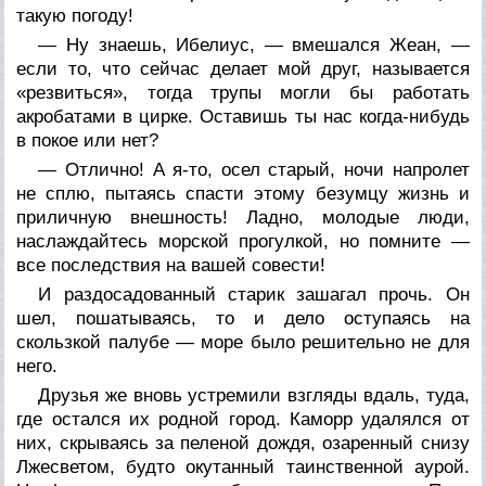
такую погоду!
— Ну знаешь, Ибелиус, — вмешался Жеан, —
если то, что сейчас делает мой друг, называется
«резвиться», тогда трупы могли бы работать
акробатами в цирке. Оставишь ты нас когда-нибудь
в покое или нет?
— Отлично! А я-то, осел старый, ночи напролет
не сплю, пытаясь спасти этому безумцу жизнь и
приличную внешность! Ладно, молодые люди,
наслаждайтесь морской прогулкой, но помните —
все последствия на вашей совести!
И раздосадованный старик зашагал прочь. Он
шел, пошатываясь, то и дело оступаясь на
скользкой палубе — море было решительно не для
него.
Друзья же вновь устремили взгляды вдаль, туда,
где остался их родной город. Каморр удалялся от
них, скрываясь за пеленой дождя, озаренный снизу
Лжесветом, будто окутанный таинственной аурой.