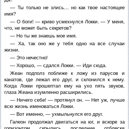
— Ты только не злись… но как твое настоящее
имя?
— О боги! — криво усмехнулся Локки. — У меня,
что, не может быть секретов?
— Но ты же знаешь
мое
имя.
— Ха, так оно же у тебя одно на все случаи
жизни.
— Это нечестно!
— Хорошо, — сдался Локки. — Иди сюда.
Жеан подполз поближе к ложу из парусов и
канатов, где лежал его друг, и склонился к нему.
Когда Локки прошептал ему на ухо пять звуков,
глаза Жеана изумленно расширились.
— Ничего себе! — протянул он. — Нет уж, лучше
всю жизнь именоваться Локки.
— Вот именно, — ухмыльнулся его друг.
Галеон продолжал двигаться на юг, и вскоре за
горизонтом скрылись последние отблески