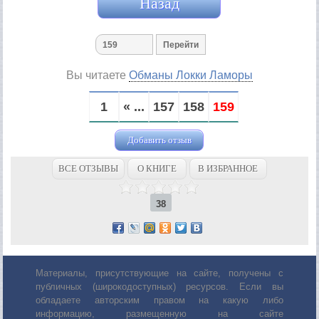
Назад
Вы читаете
Обманы Локки Ламоры
1
« ...
157
158
159
Добавить отзыв
ВСЕ ОТЗЫВЫ
О КНИГЕ
В ИЗБРАННОЕ
38
Материалы, присутствующие на сайте, получены с
публичных (широкодоступных) ресурсов. Если вы
обладаете авторским правом на какую либо
информацию, размещенную на сайте