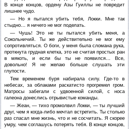
В конце концов, ордену Азы Гуиллы не повредит
лишнее чудо.
— Но я пытался убить тебя, Локки. Мне так
стыдно… я ничего не мог поделать.
— Чушь! Это не ты пытался убить меня, а
Сокольничий. Ты же действительно не мог ему
сопротивляться. О боги, у меня была сломана рука,
проткнута грудная клетка, это не считая простых ран
в мякоть, и если бы ты не появился… Все,
довольно! Я не желаю больше слушать эти
глупости.
Тем временем буря набирала силу. Где-то в
небесах, за облаками раскатисто прогремел гром.
Матросы забегали с удвоенной силой, с носа
галеона донеслись отрывистые команды.
— Жеан, — тихо промолвил Локки, — ты лучший
друг, чем я когда-либо мечтал встретить. Ты столько
раз спасал мне жизнь, что и не сосчитать. Я скорее
умру, чем соглашусь потерять тебя. В конце концов,