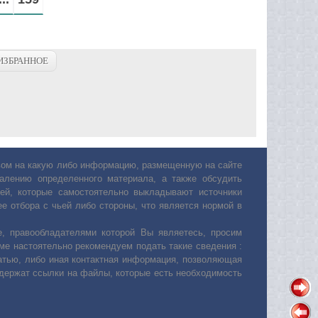
ИЗБРАННОЕ
авом на какую либо информацию, размещенную на сайте
лению определенного материала, а также обсудить
ей, которые самостоятельно выкладывают источники
е отбора с чьей либо стороны, что является нормой в
, правообладателями которой Вы являетесь, просим
ьме настоятельно рекомендуем подать такие сведения :
атью, либо иная контактная информация, позволяющая
одержат ссылки на файлы, которые есть необходимость