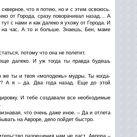
 скверное, что я потею, но и с этим освоюсь.
еко от Города, сразу поворачивал назад… А
тут с нами и как далеко я ухожу от Города. И
 на час. А то и больше. Знаешь, Бен, маме
таться, потому что она не полетит.
еще далеко. И уж тогда ты правда будешь
о же ты и твоя «молодежь» мудры. Ты когда-
? А я – да. Два года назад. Еще до этой
дировку. И тебе создавали все необходимые
.
ризнавая, что очень даже иное. – Да и отлета
бывать на Авроре, дело пойдет быстро.
тельство разрешения нам не даст. Аврора –