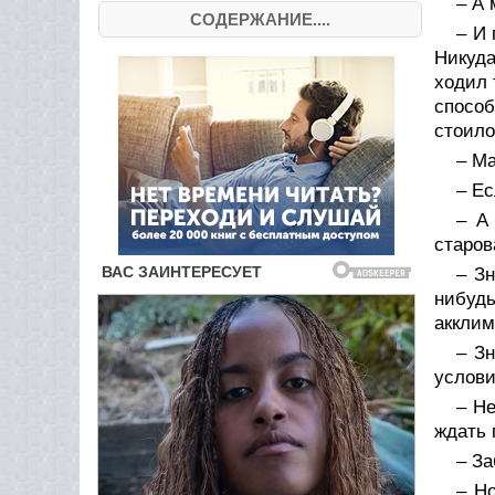
– А 
СОДЕРЖАНИЕ....
– И 
Никуда
ходил 
способ
стоило
– М
– Ес
– А
старов
– Зн
нибуд
акклим
– З
услови
– Не
ждать 
– За
– Н