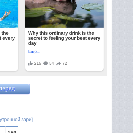
перед
утренней зари]
...
159