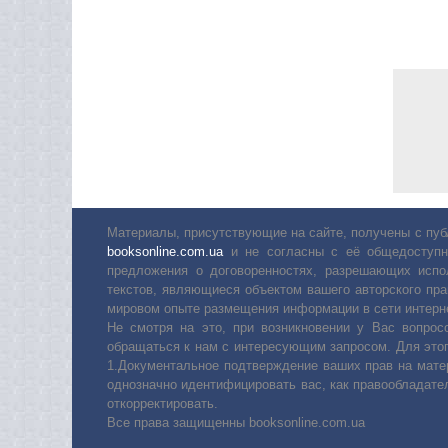
Материалы, присутствующие на сайте, получены с пуб
booksonline.com.ua
и не согласны с её общедоступн
предложения о договоренностях, разрешающих испо
текстов, являющиеся объектом вашего авторского пра
мировом опыте размещения информации в сети интерн
Не смотря на это, при возникновении у Вас вопро
обращаться к нам с интересующим запросом. Для этог
1.Документальное подтверждение ваших прав на мате
однозначно идентифицировать вас, как правообладате
откорректировать.
Все права защищенны booksonline.com.ua