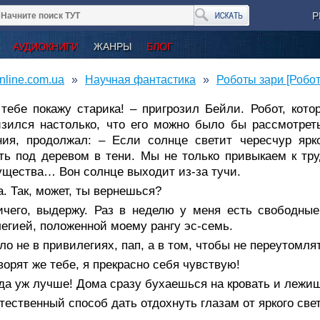
Р
АУДИОКНИГИ
ЖАНРЫ
БЛОГ
nline.com.ua
Научная фантастика
Роботы зари [Робот
тебе покажу старика! – пригрозил Бейли. Робот, котор
зился настолько, что его можно было бы рассмотрет
ния, продолжал: – Если солнце светит чересчур ярк
ть под деревом в тени. Мы не только привыкаем к тру
щества… Вон солнце выходит из-за тучи.
а. Так, может, ты вернешься?
ичего, выдержу. Раз в неделю у меня есть свободные
егией, положенной моему рангу эс-семь.
ло не в привилегиях, пап, а в том, чтобы не переутомля
ворят же тебе, я прекрасно себя чувствую!
да уж лучше! Дома сразу бухаешься на кровать и лежиш
тественный способ дать отдохнуть глазам от яркого свет