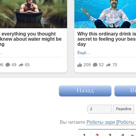
Назад
В
Вы читаете
Роботы зари [Роботы 
1
2
3
4
» 