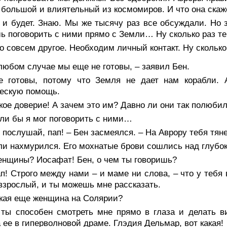
большой и влиятельный из космомиров. И что она ска
 и будет. Знаю. Мы же тысячу раз все обсуждали. Но з
 поговорить с ними прямо с Земли… Ну сколько раз те
о совсем другое. Необходим личный контакт. Ну сколько
любом случае мы еще не готовы, – заявил Бен.
е готовы, потому что Земля не дает нам корабли.
ескую помощь.
кое доверие! А зачем это им? Давно ли они так полюби
ли бы я мог поговорить с ними…
 послушай, пап! – Бен засмеялся. – На Аврору тебя тян
ли нахмурился. Его мохнатые брови сошлись над глубо
енщины? Иосафат! Бен, о чем ты говоришь?
п! Строго между нами – и маме ни слова, – что у тебя
взрослый, и ты можешь мне рассказать.
акая еще женщина на Солярии?
 ты способен смотреть мне прямо в глаза и делать ви
 ее в гиперволновой драме. Глэдия Дельмар, вот какая!