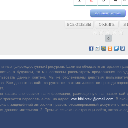
Добавить отзыв
ВСЕ ОТЗЫВЫ
О КНИГЕ
В 
0
личных (широкодоступных) ресурсов. Если вы обладаете авторским пр
остью в будущем, то мы согласны рассмотреть предложения по уда
льзовать данный контент. Мы не отслеживаем действия пользовател
ва. Все данные на сайт, загружаются автоматически, не проходя заране
ет.
сов касательно ссылок на информацию, размещенную на нашем сайте
о требуется переслать е-mail на адрес:
vse.biblioteki@gmail.com
. В пис
риал, защищённый авторским правом: отсканированный документ с печ
ля данного материала. 2. Прямые ссылки на страницы сайта, которые с