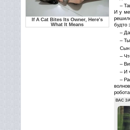
– Та
И у ме
решило
будто э
– Да
– Ты
Сын 
– Чт
– В
– И 
– Ра
волно
робота