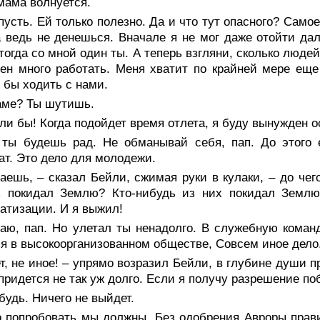
мама волнуется.
пусть. Ей только полезно. Да и что тут опасного? Самое
 ведь не денешься. Вначале я не мог даже отойти дал
тогда со мной один ты. А теперь взгляни, сколько людей 
ен много работать. Меня хватит по крайней мере еще
 бы ходить с нами.
аме? Ты шутишь.
ли бы! Когда подойдет время отлета, я буду вынужден ос
 ты будешь рад. Не обманывай себя, пап. До этого 
ат. Это дело для молодежи.
аешь, – сказал Бейли, сжимая руки в кулаки, – до чег
ь покидал Землю? Кто-нибудь из них покидал Землю
атизации. И я выжил!
наю, пап. Но улетал ты ненадолго. В служебную коман
я в высокоорганизованном обществе, Совсем иное дело
т, не иное! – упрямо возразил Бейли, в глубине души п
придется не так уж долго. Если я получу разрешение по
будь. Ничего не выйдет.
о попробовать мы должны. Без одобрения Авроры прави