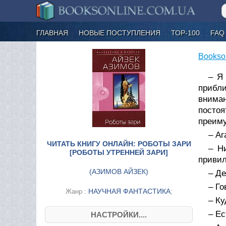
ГЛАВНАЯ
НОВЫЕ ПОСТУПЛЕНИЯ
ТОР-100
FAQ
Bookso
– Я 
прибли
внима
постоя
преиму
– Аг
ЧИТАТЬ КНИГУ ОНЛАЙН: РОБОТЫ ЗАРИ
– Н
[РОБОТЫ УТРЕННЕЙ ЗАРИ]
привил
(
АЗИМОВ АЙЗЕК
)
– Де
– Го
НАУЧНАЯ ФАНТАСТИКА
Жанр :
;
– Ку
– Ес
НАСТРОЙКИ....