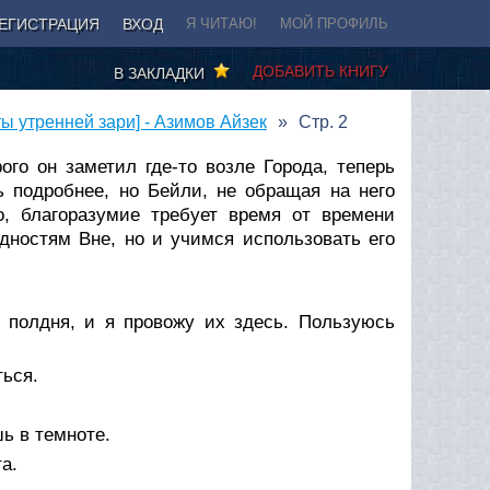
ЕГИСТРАЦИЯ
ВХОД
Я ЧИТАЮ!
МОЙ ПРОФИЛЬ
ДОБАВИТЬ КНИГУ
В ЗАКЛАДКИ
ы утренней зари] - Азимов Айзек
Стр. 2
ого он заметил где-то возле Города, теперь
ь подробнее, но Бейли, не обращая на него
о, благоразумие требует время от времени
дностям Вне, но и учимся использовать его
 полдня, и я провожу их здесь. Пользуюсь
ться.
ь в темноте.
а.