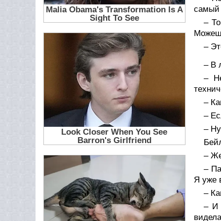
самый 
– То
Можешь
– Эт
– В 
– Н
технич
– Ка
– Ес
– Ну
Бей
– Ж
– Па
Я уже 
– К
– И
видела