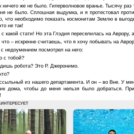
к ничего же не было. Гиперволновое вранье. Тысячу раз
ня не было. Сплошная выдумка, и я протестовал проти
, что необходимо показать космонитам Землю в выгодн
то не так!
 с какой стати! Но эта Глэдия переселилась на Аврору, а
 что – искренне считаешь, что я хочу побывать на Авро
с недоумением посмотрел на него:
о с тобой?
идишь робота? Это Р. Джеронимо.
что?
ссыльный из нашего департамента. И он – во Вне. У ме
вик дома, чтобы до меня нельзя было добраться. Пр
!