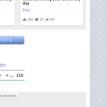
перед
ден
8
» ...
110
ИЗБРАННОЕ