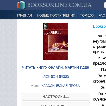
ГЛАВНАЯ
НОВЫЕ ПОСТУПЛЕНИЯ
ТОР-100
FAQ
Bookso
он 
неугом
стреми
привыч
И ко
предло
ЧИТАТЬ КНИГУ ОНЛАЙН: МАРТИН ИДЕН
– Па
За 
(
ЛОНДОН ДЖЕК
)
сгорел
КЛАССИЧЕСКАЯ ПРОЗА
Жанр :
;
– Эт
Он 
НАСТРОЙКИ....
объясн
– Я 