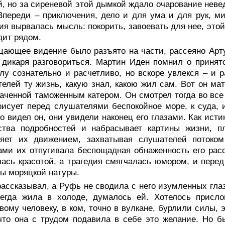
, но за сиреневой этой дымкой ждало очарование невед
Впереди – приключения, дело и для ума и для рук, ми
ия вырвалась мысль: покорить, завоевать для нее, это
дит рядом.
цающее видение было разъято на части, рассеяно Арту
 дикаря разговориться. Мартин Иден помнил о приня
лу сознательно и расчетливо, но вскоре увлекся – и 
елей ту жизнь, какую знал, какою жил сам. Вот он ма
аченной таможенным катером. Он смотрел тогда во все 
рисует перед слушателями беспокойное море, к суда, 
то видел он, они увидели наконец его глазами. Как ист
ства подробностей и набрасывает картины жизни, 
няет их движением, захватывая слушателей потоком 
ми их отпугивала беспощадная обнаженность его расск
ась красотой, а трагедия смягчалась юмором, и пере
ы моряцкой натуры.
ассказывал, а Руфь не сводила с него изумленных глаз
сегда жила в холоде, думалось ей. Хотелось присл
вому человеку, в ком, точно в вулкане, бурлили силы, 
что она с трудом подавила в себе это желание. Но б