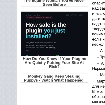
спасит
над за
и язык
да и н
надо о
твердо
понима
если н
нескол
– А 
– Тр
– А
Норма
– М
Мар
для не
В мозг
обозна
мягком