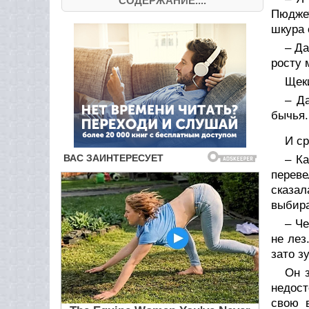
СОДЕРЖАНИЕ....
Пюджет
шкура 
– Да
росту 
Щеки
– Д
бычья.
И ср
– К
переве
сказал
выбира
– Че
не лез
зато з
Он з
недост
свою 