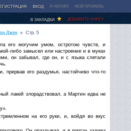
ЕГИСТРАЦИЯ
ВХОД
Я ЧИТАЮ!
МОЙ ПРОФИЛЬ
ДОБАВИТЬ КНИГУ
В ЗАКЛАДКИ
дон Джек
Стр. 5
ла его могучим умом, остротою чувств, и
акой-либо замысел или настроение и в муках
ми, он забывал, где он, и с языка слетали
чь.
и, прервав его раздумья, настойчиво что-то
ный лакей злорадствовал, а Мартин едва не
у».
ремленном на его руки, и, войдя во вкус
 почтового. Он опаздывал, и в портах залива