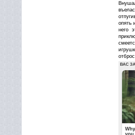
Внушал
въелас
отпуги
опять 
него 
приклю
смеетс
игрушк
отброс