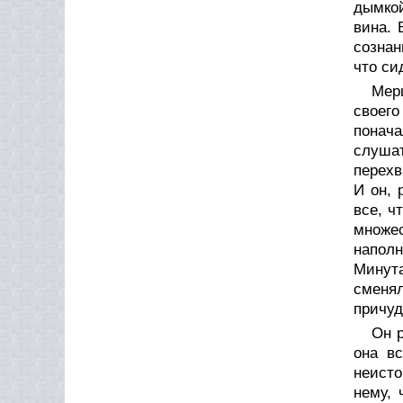
дымкой
вина. 
сознан
что си
Мер
своего
понача
слушат
перехв
И он, 
все, ч
множе
напол
Минута
сменял
причуд
Он р
она в
неисто
нему, 