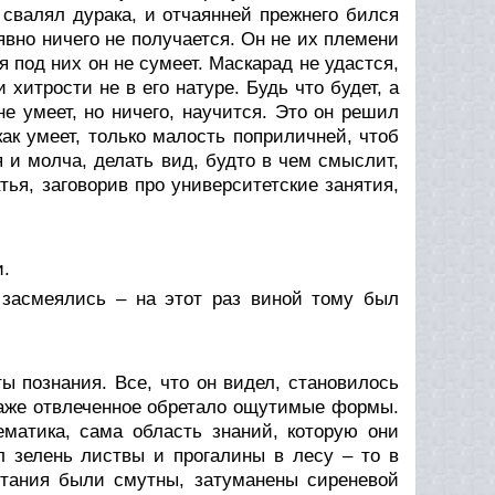
 свалял дурака, и отчаянней прежнего бился
 явно ничего не получается. Он не их племени
я под них он не сумеет. Маскарад не удастся,
 хитрости не в его натуре. Будь что будет, а
е умеет, но ничего, научится. Это он решил
 как умеет, только малость поприличней, чтоб
 и молча, делать вид, будто в чем смыслит,
тья, заговорив про университетские занятия,
и.
 засмеялись – на этот раз виной тому был
ы познания. Все, что он видел, становилось
даже отвлеченное обретало ощутимые формы.
ематика, сама область знаний, которую они
л зелень листвы и прогалины в лесу – то в
ртания были смутны, затуманены сиреневой