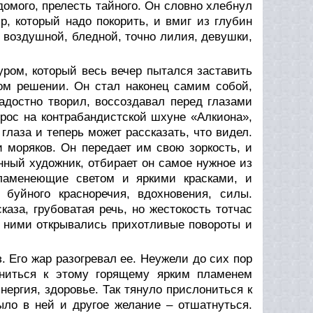
омого, прелесть тайного. Он словно хлебнул
р, который надо покорить, и вмиг из глубин
й воздушной, бледной, точно лилия, девушки,
ром, который весь вечер пытался заставить
том решении. Он стал наконец самим собой,
радостно творил, воссоздавал перед глазами
трос на контрабандистской шхуне «Алкиона»,
глаза и теперь может рассказать, что видел.
и моряков. Он передает им свою зоркость, и
инный художник, отбирает он самое нужное из
пламенеющие светом и яркими красками, и
буйного красноречия, вдохновения, силы.
аза, грубоватая речь, но жестокость тотчас
д ними открывались прихотливые повороты и
. Его жар разогревал ее. Неужели до сих пор
ониться к этому горящему ярким пламенем
энергия, здоровье. Так тянуло прислониться к
ыло в ней и другое желание – отшатнуться.