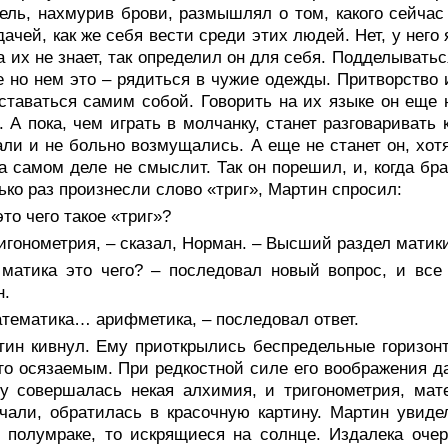
ель, нахмурив брови, размышлял о том, какого сейчас
дачей, как же себя вести среди этих людей. Нет, у него
а их не знает, так определил он для себя. Подделыватьс
е но нем это – рядиться в чужие одежды. Притворство и
ставаться самим собой. Говорить на их языке он еще н
. А пока, чем играть в молчанку, станет разговаривать
ли и не больно возмущались. А еще не станет он, хотя
а самом деле не смыслит. Так он порешил, и, когда бра
ько раз произнесли слово «триг», Мартин спросил:
это чего такое «триг»?
игонометрия, – сказал, Норман. – Высший раздел матик
 матика это чего? – последовал новый вопрос, и все
н.
атематика… арифметика, – последовал ответ.
тин кивнул. Ему приоткрылись беспредельные горизонт
го осязаемым. При редкостной силе его воображения 
у совершалась некая алхимия, и тригонометрия, мат
чали, обратилась в красочную картину. Мартин увиде
 полумраке, то искрящиеся на солнце. Издалека оче