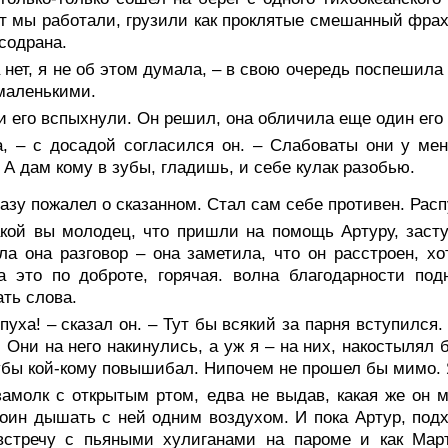
 мы работали, грузили как проклятые смешанный фрахт –
содрана.
 нет, я не об этом думала, – в свою очередь поспешила
маленькими.
 его вспыхнули. Он решил, она обличила еще один его
а, – с досадой согласился он. – Слабоваты они у мен
 А дам кому в зубы, гладишь, и себе кулак разобью.
азу пожалел о сказанном. Стал сам себе противен. Распу
акой вы молодец, что пришли на помощь Артуру, засту
ла она разговор – она заметила, что он расстроен, хо
а это по доброте, горячая. волна благодарности по
ть слова.
пуxa! – сказал он. – Тут бы всякий за парня вступился
. Они на него накинулись, а уж я – на них, накостылял 
убы кой-кому повышибал. Нипочем не прошел бы мимо. 
амолк с открытым ртом, едва не выдав, какая же он ме
оин дышать с ней одним воздухом. И пока Артур, подх
встречу с пьяными хулиганами на пароме и как Март