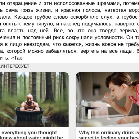
и отвращение и эти исполосованные шрамами, потемн
ь сама грязь жизни, и красная полоса, натертая вор
вала. Каждое грубое слово оскорбляло слух, а грубос
и опять к нему тянуло, и наконец подумалось: наверно, е
эта власть над ней. Все, во что она твердо верила
чения и постоянный риск сокрушали условности. Он так
я в лицо невзгодам, что кажется, жизнь вовсе не треб
а, которой можно забавляться, вертеть на все лады, 
ить. «Так