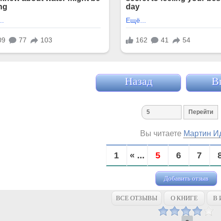
Назад
В
Вы читаете
Мартин И
1
« ...
5
6
7
Добавить отзыв
ВСЕ ОТЗЫВЫ
О КНИГЕ
В 