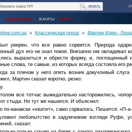
Р
АУДИОКНИГИ
ЖАНРЫ
БЛОГ
nline.com.ua
Классическая проза
Мартин Иден - Лон
был уверен, что все равно сорвется. Природа одари
онный дух его не знал покоя. Внезапно им овладевал к
лись выразиться и обрести форму, и, поглощенный и
ные слова, те самые, из которых всегда состояла его ре
гда за плечом у него опять возник докучливый слуга 
жил, Мартин сказал коротко, резко:
у.
столом все тотчас выжидательно насторожились, чопор
 от стыда. Но тут же нашелся. И объяснил:
о по-канакски «хватит», само сорвалось. Пишется: «П-а-
уловил любопытство в задумчивом взгляде Руфи, уст
ений, сказал:
только-только сошел на бepeг с одного тихоокеанского